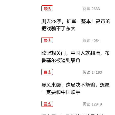
最热
阅读
2633
删去28字，扩军一整本！高市的
把戏骗不了东大
最热
阅读
4054
欧盟想关门，中国人就翻墙，布
鲁塞尔被逼到墙角
最热
阅读
14163
暴风来袭，这局决不能输，想赢
一定要和中国联手
最热
阅读
12949