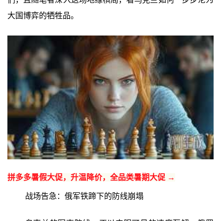
大国博弈的牺牲品。
拼多多暑假大促，升温降价，全品类暑期大促 →
战场告急：俄军铁蹄下的防线崩塌