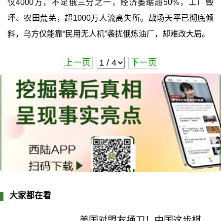
仅4000万，不足俄三分之一，经济萎缩超50%，工厂毁
坏、农田荒芜，超1000万人流离失所。战场天平已彻底倾
斜，乌方仅能靠“民用无人机”袭扰俄炼油厂，却难改大局。
上一页
下一页
大家都在看
美国对盟友捅刀！中国这步棋，