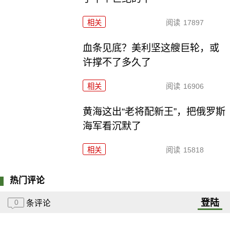
相关
阅读
17897
血条见底？美利坚这艘巨轮，或
许撑不了多久了
相关
阅读
16906
黄海这出“老将配新王”，把俄罗斯
海军看沉默了
相关
阅读
15818
热门评论
登陆
0
条评论