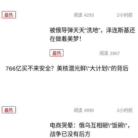
最热
阅读
4293
2小时前
被俄导弹天天“洗地”，泽连斯基还
在做着美梦！
最热
阅读
3907
766亿买不来安全？美核潜光鲜\"大计划\"的背后
最热
阅读
4890
2小时前
电商哭晕：俄乌互相砸\"饭碗\"，
战争已没有后方