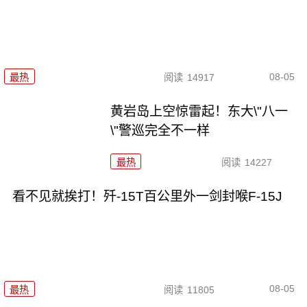
08-05
最热
阅读
14917
黄岩岛上空惊雷起！东大\"八一
\"警巡完全不一样
最热
阅读
14227
看不见就挨打！歼-15T百公里外一剑封喉F-15J
08-05
最热
阅读
11805