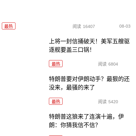
08-03
最热
阅读
16407
上将一封信捅破天！美军五艘驱
逐舰要盖三口锅！
最热
阅读
6804
特朗普要对伊朗动手？最狠的还
没来，最骚的来了
最热
阅读
5420
特朗普这狼来了连演十遍，伊
朗：你猜我信不信？