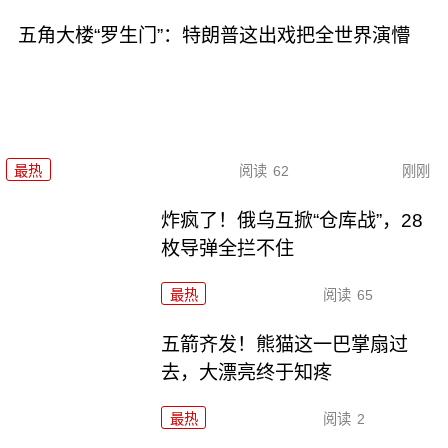
五角大楼“罗生门”：特朗普这出戏把全世界演懵
最热
阅读
62
刚刚
炸疯了！俄乌互掀“仓库战”，28
枚导弹全拦不住
最热
阅读
65
五箭齐发！熊猫这一巴掌扇过
去，大漂亮终于知疼
最热
阅读
2