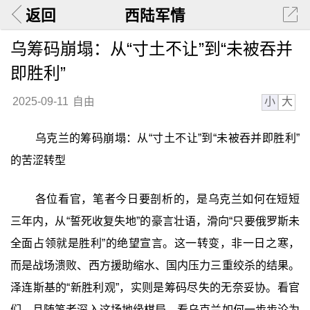
返回
西陆军情
乌筹码崩塌：从“寸土不让”到“未被吞并
即胜利”
小
大
2025-09-11
自由
乌克兰的筹码崩塌：从“寸土不让”到“未被吞并即胜利”
的苦涩转型
各位看官，笔者今日要剖析的，是乌克兰如何在短短
三年内，从“誓死收复失地”的豪言壮语，滑向“只要俄罗斯未
全面占领就是胜利”的绝望宣言。这一转变，非一日之寒，
而是战场溃败、西方援助缩水、国内压力三重绞杀的结果。
泽连斯基的“新胜利观”，实则是筹码尽失的无奈妥协。看官
们，且随笔者深入这场地缘棋局，看乌克兰如何一步步沦为