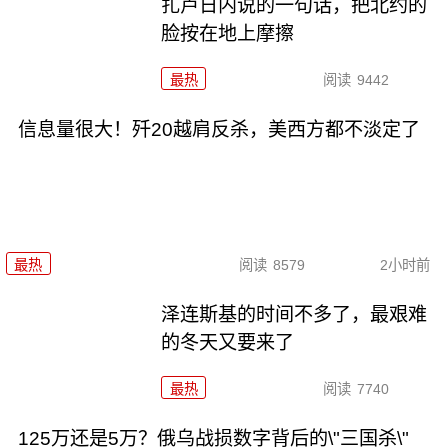
扎卢日内说的一句话，把北约的
脸按在地上摩擦
最热
阅读
9442
信息量很大！歼20越肩反杀，美西方都不淡定了
最热
阅读
8579
2小时前
泽连斯基的时间不多了，最艰难
的冬天又要来了
最热
阅读
7740
125万还是5万？俄乌战损数字背后的\"三国杀\"