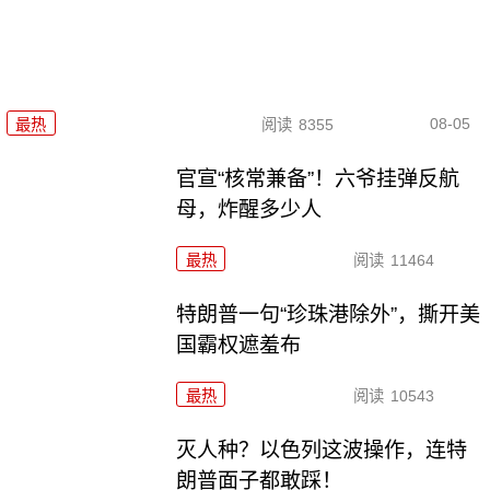
08-05
最热
阅读
8355
官宣“核常兼备”！六爷挂弹反航
母，炸醒多少人
最热
阅读
11464
特朗普一句“珍珠港除外”，撕开美
国霸权遮羞布
最热
阅读
10543
灭人种？以色列这波操作，连特
朗普面子都敢踩！