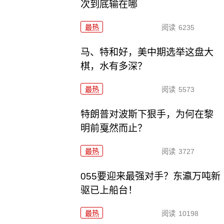
次到底输在哪
最热
阅读
6235
马、特和好，美中期选举这盘大
棋，水有多深？
最热
阅读
5573
特朗普对波斯下狠手，为何在黎
明前戛然而止？
最热
阅读
3727
055要迎来最强对手？东瀛万吨新
驱已上船台！
最热
阅读
10198