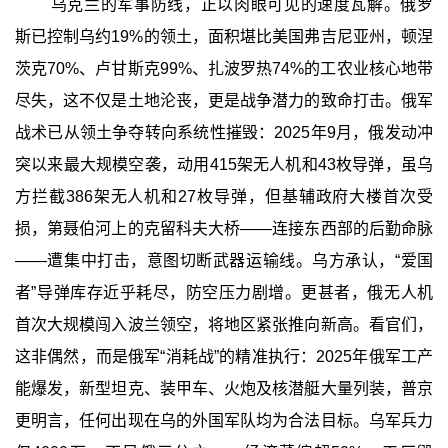
乌克兰的军事防线，正以肉眼可见的速度瓦解。俄罗
斯已控制乌约19%的领土，面积堪比美国弗吉尼亚州，顿涅
茨克70%、卢甘斯克99%、扎波罗热74%的工农业核心地带
尽失，这不仅是土地沦丧，更是战争潜力的致命打击。俄军
战术已从领土争夺转向系统性摧毁：2025年9月，俄发动冲
突以来最大规模空袭，动用415架无人机和43枚导弹，虽乌
方拦截386架无人机和27枚导弹，但基辅政府大楼首次受
损，第聂伯河上的克留科夫大桥——连接东西部的后勤命脉
——遭集中打击，意图切断武器运输线。乌方承认，“爱国
者”导弹库存近乎耗尽，防空压力剧增。更甚者，俄无人机
首次大规模闯入波兰领空，将地区紧张推向新高。看官们，
这非偶然，而是俄军“消耗战”的精准执行：2025年俄军工产
能爆发，新型坦克、装甲车、火炮及核潜艇大量列装，普京
更明言，任何出现在乌的外国军队均为合法目标。乌军兵力