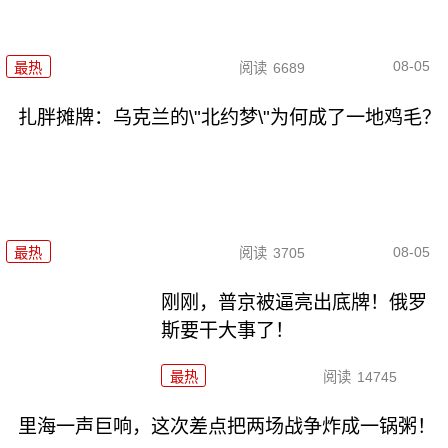
08-05
最热
阅读
6689
扎胖摊牌：乌克兰的\"北约梦\"为何成了一地鸡毛？
08-05
最热
阅读
3705
刚刚，普京被逼亮出底牌！俄罗
斯要干大事了！
最热
阅读
14745
里海一声巨响，这次差点把两场战争炸成一锅粥！