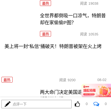
最热
阅读
19038
全世界都倒吸一口凉气，特朗普
却在家偷偷P图？
最热
阅读
10535
美上将一封“私信”捅破天！特朗普被架在火上烤
08-02
最热
阅读
9200
两大命门决定美国退无可退，伊
朗别再幻想了！
0
0
点评一下
最热
阅读
6862