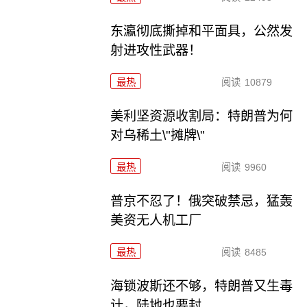
东瀛彻底撕掉和平面具，公然发
射进攻性武器！
最热
阅读
10879
美利坚资源收割局：特朗普为何
对乌稀土\"摊牌\"
最热
阅读
9960
普京不忍了！俄突破禁忌，猛轰
美资无人机工厂
最热
阅读
8485
海锁波斯还不够，特朗普又生毒
计，陆地也要封