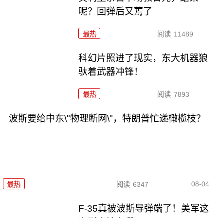
呢？回弹后又蔫了
最热
阅读
11489
科幻片照进了现实，东大机器狼
驮着武器冲锋！
最热
阅读
7893
波斯要给中东\"物理断网\"，特朗普忙递橄榄枝？
08-04
最热
阅读
6347
F-35真被波斯导弹端了！美军这