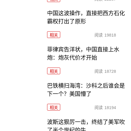
中国这波操作，直接把西方石化
霸权打出了原形
相关
阅读
19818
菲律宾告洋状，中国直接上水
炮：炮灰代价才开始
相关
阅读
18728
巴铁横扫海湾：沙科之后谁会是
下一个？美国懵了
相关
阅读
18194
波斯这狠厉一击，终结了美军吹
了半个世纪的牛