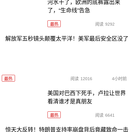
河水干了，欧洲的底裤露出来
了，“生命线”告急
最热
阅读
9292
解放军五秒镜头颠覆太平洋！美军最后安全区没了
最热
阅读
12016
4小时前
美国对巴西下死手，卢拉让世界
看清谁才是真朋友
最热
阅读
6641
惊天大反转！特朗普支持率崩盘背后竟藏致命一击