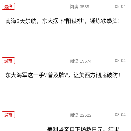
08-04
最热
阅读
3585
南海6天禁航，东大摆下“阳谋棋”，锤炼铁拳头！
08-04
最热
阅读
19674
东大海军这一手\"普及牌\"，让美西方彻底破防！
08-04
最热
阅读
22522
美利坚亲自下场救日元，结果