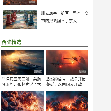
删去28字，扩军一整本！高
市的把戏骗不了东大
西陆精选
菲律宾五天三闹，美航
恶劣的信号：战争开始
母压阵，布林肯说了大
蔓延，这两国又开战
实话
了！