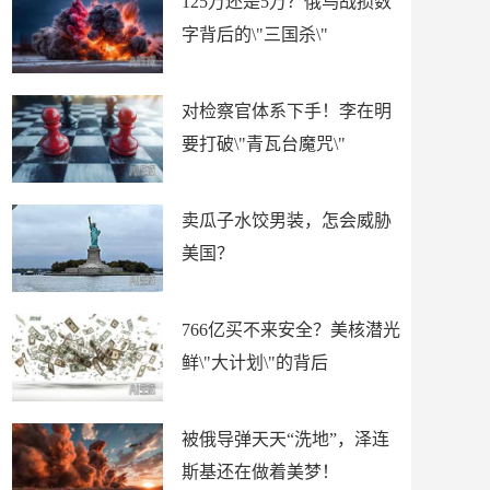
125万还是5万？俄乌战损数
字背后的\"三国杀\"
对检察官体系下手！李在明
要打破\"青瓦台魔咒\"
卖瓜子水饺男装，怎会威胁
美国？
766亿买不来安全？美核潜光
鲜\"大计划\"的背后
被俄导弹天天“洗地”，泽连
斯基还在做着美梦！