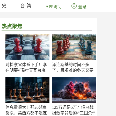
历史
台湾
APP访问
登录
热点聚焦
对检察官体系下手！李
泽连斯基的时间不多
在明要打破\"青瓦台魔
了，最艰难的冬天又要
咒\"
来了
信息量很大！歼20越肩
125万还是5万？俄乌战
反杀，美西方都不淡定
损数字背后的\"三国杀\"