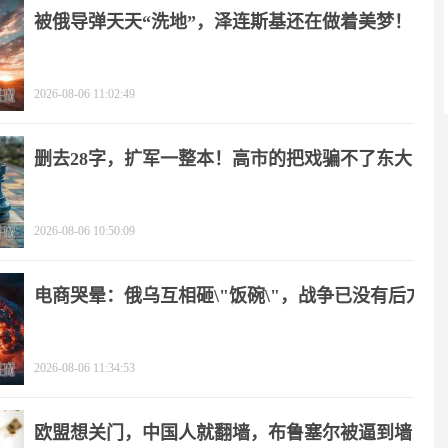
被俄导弹天天“洗地”，泽连斯基还在做着美梦！
2026-08-06 11:02:49
删去28字，扩军一整本！高市的把戏骗不了东大
2026-08-06 10:50:09
电商哭晕：俄乌互相砸\"饭碗\"，战争已没有后方
2026-08-06 11:34:53
欧盟想关门，中国人就翻墙，布鲁塞尔被逼到墙