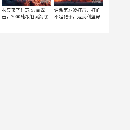
报复来了！苏-57雷霆一
波斯第27波打击，打的
击，7000吨粮船沉海底
不是靶子，是美利坚命
门