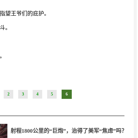
指望王爷们的庇护。
斗。
。
2
3
4
5
6
射程1800公里的“巨炮”，治得了美军“焦虑”吗？