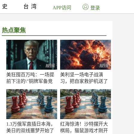
历史
台湾
APP访问
登录
热点聚焦
美狂囤百万吨：一场提
美利坚一场电子战演
前下注的\"铜牌军备竞
习，把自家救护机送了
赛\"
命！
1.3万俄军直插日本海，
红海惊涛！沙特摆开大
美日的双线噩梦开始了
棋局，猫鼠游戏才刚开