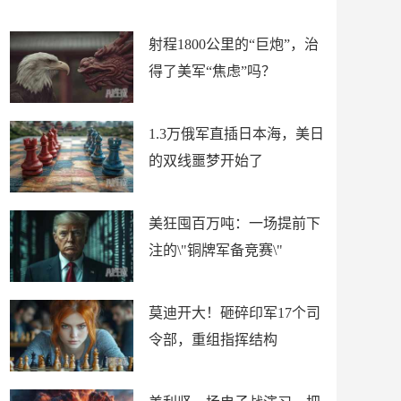
场
射程1800公里的“巨炮”，治
得了美军“焦虑”吗？
1.3万俄军直插日本海，美日
的双线噩梦开始了
美狂囤百万吨：一场提前下
注的\"铜牌军备竞赛\"
莫迪开大！砸碎印军17个司
令部，重组指挥结构