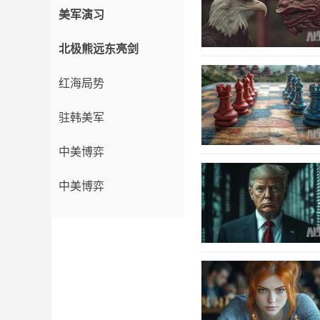
美军演习
北极熊远东亮剑
红海局势
驻韩美军
中美博弈
中美博弈