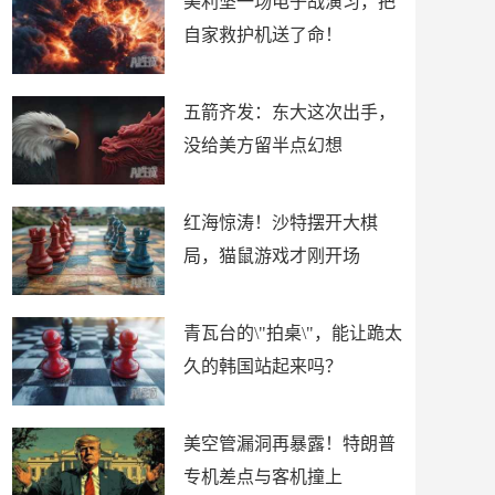
美利坚一场电子战演习，把
自家救护机送了命！
五箭齐发：东大这次出手，
没给美方留半点幻想
红海惊涛！沙特摆开大棋
局，猫鼠游戏才刚开场
青瓦台的\"拍桌\"，能让跪太
久的韩国站起来吗？
美空管漏洞再暴露！特朗普
专机差点与客机撞上