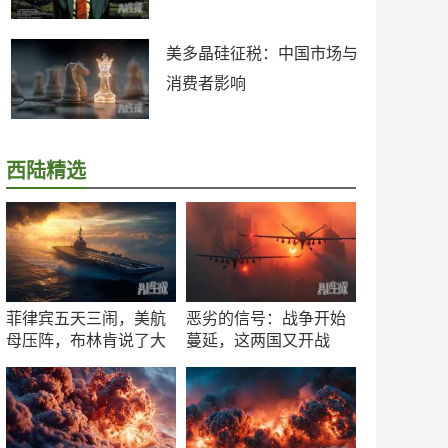
美多晶硅征税：中国市场与
消费者影响
西陆精选
菲律宾五天三闹，美航
恶劣的信号：战争开始
母压阵，布林肯说了大
蔓延，这两国又开战
实话
了！