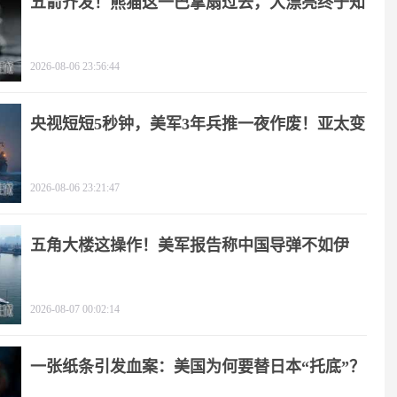
五箭齐发！熊猫这一巴掌扇过去，大漂亮终于知
疼
2026-08-06 23:56:44
央视短短5秒钟，美军3年兵推一夜作废！亚太变
天
2026-08-06 23:21:47
五角大楼这操作！美军报告称中国导弹不如伊
朗？
2026-08-07 00:02:14
一张纸条引发血案：美国为何要替日本“托底”？