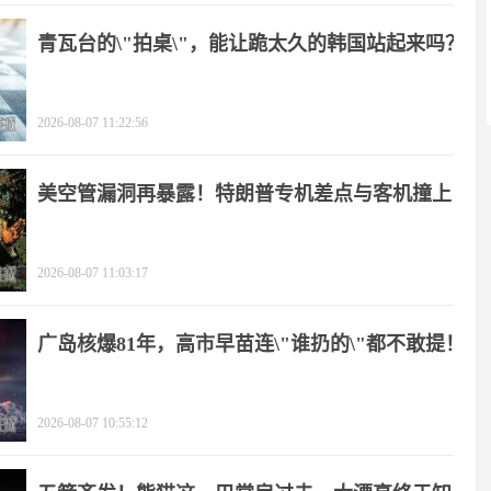
青瓦台的\"拍桌\"，能让跪太久的韩国站起来吗？
2026-08-07 11:22:56
美空管漏洞再暴露！特朗普专机差点与客机撞上
2026-08-07 11:03:17
广岛核爆81年，高市早苗连\"谁扔的\"都不敢提！
2026-08-07 10:55:12