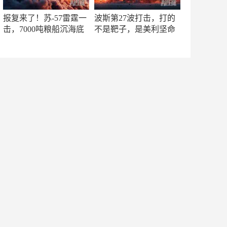
报复来了！苏-57雷霆一
波斯第27波打击，打的
击，7000吨粮船沉海底
不是靶子，是美利坚命
门