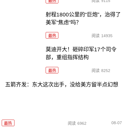
最热
阅读
9115
射程1800公里的“巨炮”，治得了
美军“焦虑”吗？
最热
阅读
14935
莫迪开大！砸碎印军17个司令
部，重组指挥结构
最热
阅读
8252
五箭齐发：东大这次出手，没给美方留半点幻想
08-07
最热
阅读
6962