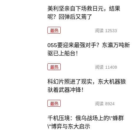
美利坚亲自下场救日元，结果
呢？回弹后又蔫了
最热
阅读
12533
055要迎来最强对手？东瀛万吨新
驱已上船台！
最热
阅读
11408
科幻片照进了现实，东大机器狼
驮着武器冲锋！
最热
阅读
8924
千机压境：俄乌战场上的\"蜂群
\"博弈与东大启示