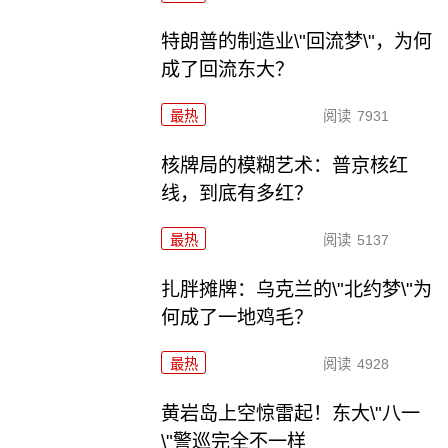
特朗普的制造业\"回流梦\"，为何
成了回流东大？
最热
阅读
7931
核牌局的模糊艺术：普京核红
线，到底有多红？
最热
阅读
5137
扎胖摊牌：乌克兰的\"北约梦\"为
何成了一地鸡毛？
最热
阅读
4928
黄岩岛上空惊雷起！东大\"八一
\"警巡完全不一样