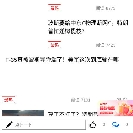
最热
阅读
8773
波斯要给中东\"物理断网\"，特朗
普忙递橄榄枝？
最热
阅读
7423
F-35真被波斯导弹端了！美军这次到底输在哪
08-04
最热
阅读
7191
算了不打了？特朗普这脚刹车，
把全世界都晃吐了
0
0
点评一下