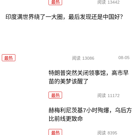
最热
阅读
13442
印度满世界绕了一大圈，最后发现还是中国好？
08-05
最热
阅读
13086
特朗普突然关闭领事馆，高市早
苗的美梦该醒了
最热
阅读
11172
赫梅利尼茨基7小时殉爆，乌后方
比前线更致命
最热
阅读
8395