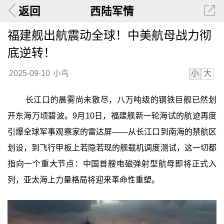
返回
西陆军情
福建舰出航震动全球！中美航母战力彻
底逆转！
小
大
2025-09-10
小鸟
长江口的晨雾尚未散尽，八万吨级的钢铁巨舰已然划
开东海万顷碧波。9月10日，福建舰新一轮海试的航迹再度
引爆全球军事观察家的雷达屏——从长江口到南海的禁航区
划设，到飞行甲板上若隐若现的舰载机调度测试，这一切都
指向一个重大节点：中国首艘电磁弹射型航母即将正式入
列，亚太海上力量格局将迎来革命性重塑。