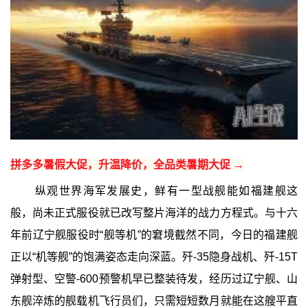
拼多多暑假大促，升温降价，全品类暑期大促 →
纵观世界海军发展史，鲜有一型战舰能如福建舰这
般，尚未正式服役就已改写整片海洋的战力方程式。与十六
年前辽宁舰服役时“舰等机”的窘境截然不同，今日的福建舰
正以“机等舰”的饱满姿态走向深蓝。歼-35隐身战机、歼-15T
弹射型、空警-600预警机早已整装待发，经历过辽宁舰、山
东舰淬炼的舰载机飞行员们，只需短短数月就能在这艘平直