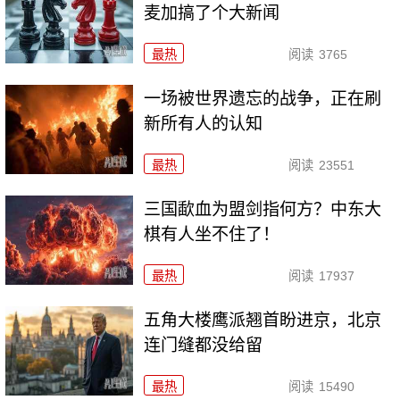
麦加搞了个大新闻
最热
阅读
3765
一场被世界遗忘的战争，正在刷
新所有人的认知
最热
阅读
23551
三国歃血为盟剑指何方？中东大
棋有人坐不住了！
最热
阅读
17937
五角大楼鹰派翘首盼进京，北京
连门缝都没给留
最热
阅读
15490