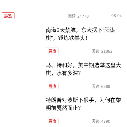
08-04
最热
阅读
24778
南海6天禁航，东大摆下“阳谋
棋”，锤炼铁拳头！
最热
阅读
21852
马、特和好，美中期选举这盘大
棋，水有多深？
最热
阅读
6569
特朗普对波斯下狠手，为何在黎
明前戛然而止？
最热
阅读
4790