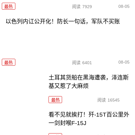
08-05
最热
阅读
7929
以色列内讧公开化！防长一句话，军队不买账
08-05
最热
阅读
6401
土耳其货船在黑海遭袭，泽连斯
基又惹了大麻烦
最热
阅读
16545
看不见就挨打！歼-15T百公里外
一剑封喉F-15J