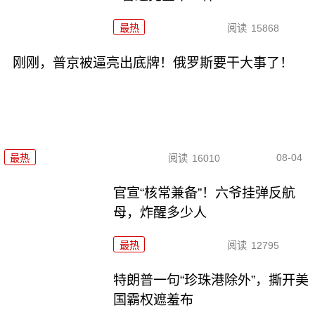
最热
阅读
15868
刚刚，普京被逼亮出底牌！俄罗斯要干大事了！
08-04
最热
阅读
16010
官宣“核常兼备”！六爷挂弹反航
母，炸醒多少人
最热
阅读
12795
特朗普一句“珍珠港除外”，撕开美
国霸权遮羞布