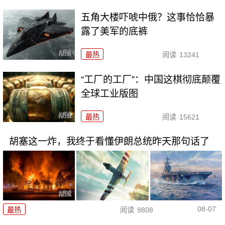
五角大楼吓唬中俄？这事恰恰暴
露了美军的底裤
最热
阅读
13241
“工厂的工厂”：中国这棋彻底颠覆
全球工业版图
最热
阅读
15621
胡塞这一炸，我终于看懂伊朗总统昨天那句话了
08-07
最热
阅读
9808