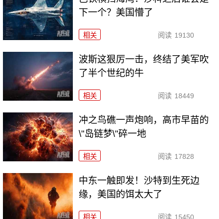
下一个？美国懵了
相关
阅读
19130
波斯这狠厉一击，终结了美军吹
了半个世纪的牛
相关
阅读
18449
冲之鸟礁一声炮响，高市早苗的
\"岛链梦\"碎一地
相关
阅读
17828
中东一触即发！沙特到生死边
缘，美国的饵太大了
相关
阅读
15450