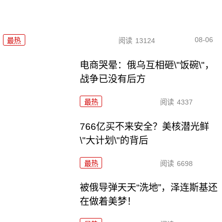
08-06
最热
阅读
13124
电商哭晕：俄乌互相砸\"饭碗\"，
战争已没有后方
最热
阅读
4337
766亿买不来安全？美核潜光鲜
\"大计划\"的背后
最热
阅读
6698
被俄导弹天天“洗地”，泽连斯基还
在做着美梦！