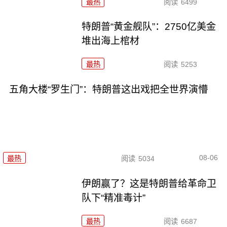
最热
阅读
6499
特朗普“黄金舰队”：2750亿美金
堆出海上棺材
最热
阅读
5253
五角大楼“罗生门”：特朗普这出戏把全世界演懵
08-06
最热
阅读
5034
伊朗赢了？这是特朗普给革命卫
队下“精准毒计”
最热
阅读
6687