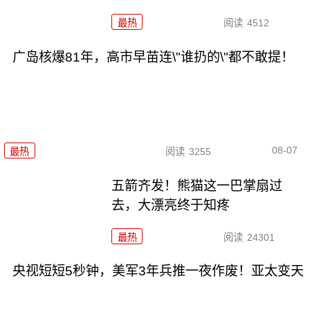
最热
阅读
4512
广岛核爆81年，高市早苗连\"谁扔的\"都不敢提！
08-07
最热
阅读
3255
五箭齐发！熊猫这一巴掌扇过
去，大漂亮终于知疼
最热
阅读
24301
央视短短5秒钟，美军3年兵推一夜作废！亚太变天