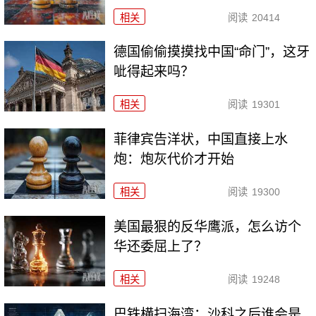
相关
阅读
20414
德国偷偷摸摸找中国“命门”，这牙
呲得起来吗？
相关
阅读
19301
菲律宾告洋状，中国直接上水
炮：炮灰代价才开始
相关
阅读
19300
美国最狠的反华鹰派，怎么访个
华还委屈上了？
相关
阅读
19248
巴铁横扫海湾：沙科之后谁会是