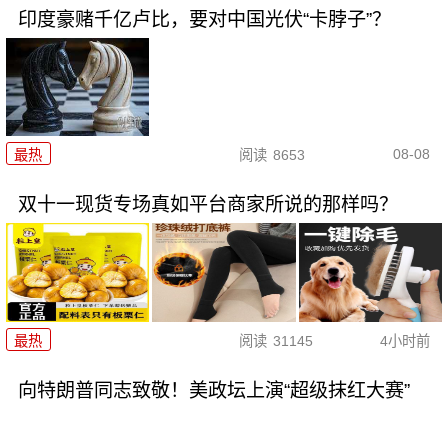
印度豪赌千亿卢比，要对中国光伏“卡脖子”？
08-08
最热
阅读
8653
双十一现货专场真如平台商家所说的那样吗？
最热
阅读
31145
4小时前
向特朗普同志致敬！美政坛上演“超级抹红大赛”