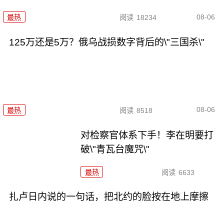
08-06
最热
阅读
18234
125万还是5万？俄乌战损数字背后的\"三国杀\"
08-06
最热
阅读
8518
对检察官体系下手！李在明要打
破\"青瓦台魔咒\"
最热
阅读
6633
扎卢日内说的一句话，把北约的脸按在地上摩擦