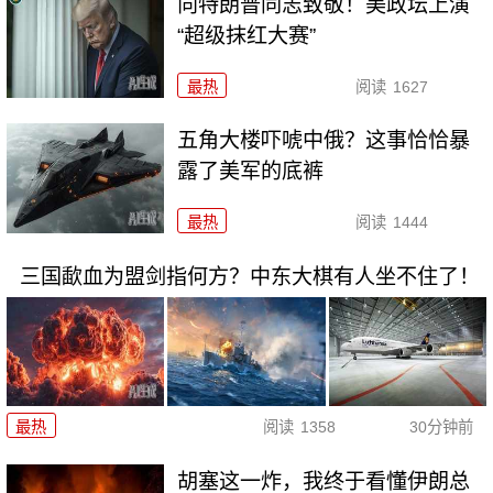
向特朗普同志致敬！美政坛上演
“超级抹红大赛”
最热
阅读
1627
五角大楼吓唬中俄？这事恰恰暴
露了美军的底裤
最热
阅读
1444
三国歃血为盟剑指何方？中东大棋有人坐不住了！
最热
阅读
1358
30分钟前
胡塞这一炸，我终于看懂伊朗总