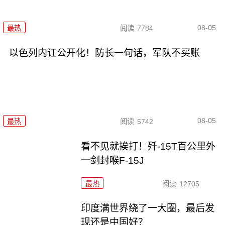
08-05
最热
阅读
7784
以色列内讧公开化！防长一句话，军队不买账
08-05
最热
阅读
5742
看不见就挨打！歼-15T百公里外
一剑封喉F-15J
最热
阅读
12705
印度满世界绕了一大圈，最后发
现还是中国好？