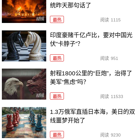
统昨天那句话了
最热
阅读
1115
印度豪赌千亿卢比，要对中国光
伏“卡脖子”？
最热
阅读
951
射程1800公里的“巨炮”，治得了
美军“焦虑”吗？
最热
阅读
11533
1.3万俄军直插日本海，美日的双
线噩梦开始了
最热
阅读
9230