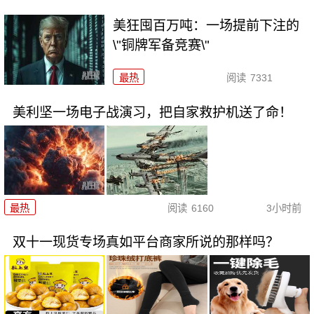
美狂囤百万吨：一场提前下注的
\"铜牌军备竞赛\"
最热
阅读
7331
美利坚一场电子战演习，把自家救护机送了命！
最热
阅读
6160
3小时前
双十一现货专场真如平台商家所说的那样吗？