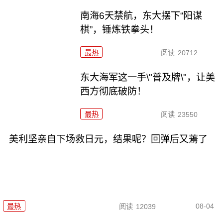
南海6天禁航，东大摆下“阳谋
棋”，锤炼铁拳头！
最热
阅读
20712
东大海军这一手\"普及牌\"，让美
西方彻底破防！
最热
阅读
23550
美利坚亲自下场救日元，结果呢？回弹后又蔫了
08-04
最热
阅读
12039