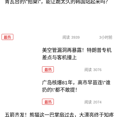
青瓦台的\"拍桌\"，能让跪太久的韩国站起来吗？
最热
阅读
3939
3小时前
美空管漏洞再暴露！特朗普专机
差点与客机撞上
最热
阅读
3076
广岛核爆81年，高市早苗连\"谁
扔的\"都不敢提！
最热
阅读
2074
五箭齐发！熊猫这一巴掌扇过去，大漂亮终于知疼