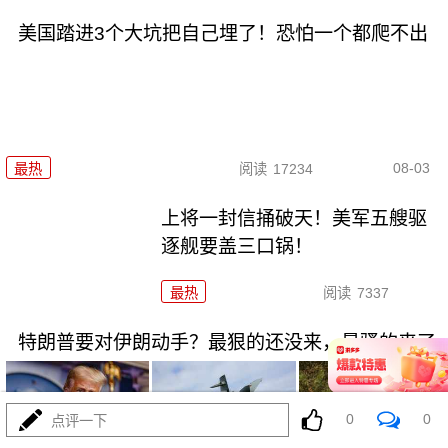
美国踏进3个大坑把自己埋了！恐怕一个都爬不出
08-03
最热
阅读
17234
上将一封信捅破天！美军五艘驱
逐舰要盖三口锅！
最热
阅读
7337
特朗普要对伊朗动手？最狠的还没来，最骚的来了
0
0
点评一下