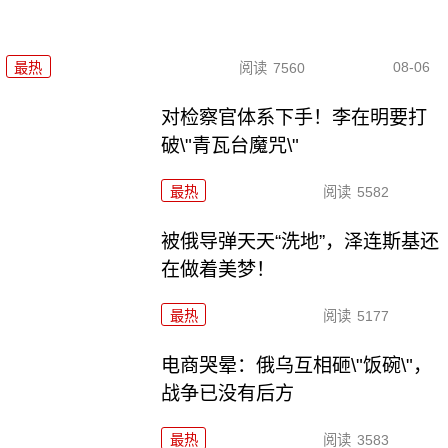
08-06
最热
阅读
7560
对检察官体系下手！李在明要打
破\"青瓦台魔咒\"
最热
阅读
5582
被俄导弹天天“洗地”，泽连斯基还
在做着美梦！
最热
阅读
5177
电商哭晕：俄乌互相砸\"饭碗\"，
战争已没有后方
最热
阅读
3583