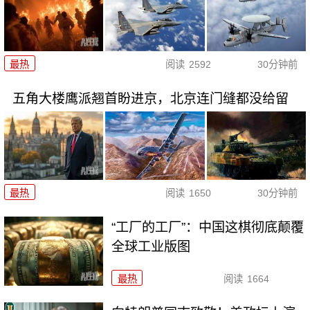
最热
阅读
2592
30分钟前
五角大楼鹰派翘首盼进京，北京连门缝都没给留
最热
阅读
1650
30分钟前
“工厂的工厂”：中国这棋彻底颠覆
全球工业版图
最热
阅读
1664