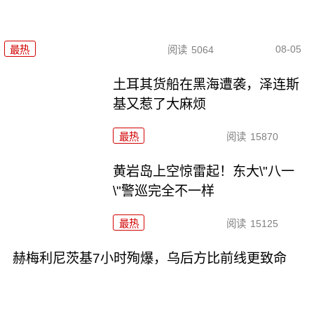
08-05
最热
阅读
5064
土耳其货船在黑海遭袭，泽连斯
基又惹了大麻烦
最热
阅读
15870
黄岩岛上空惊雷起！东大\"八一
\"警巡完全不一样
最热
阅读
15125
赫梅利尼茨基7小时殉爆，乌后方比前线更致命