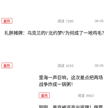
08-05
最热
阅读
7280
扎胖摊牌：乌克兰的\"北约梦\"为何成了一地鸡毛？
08-05
最热
阅读
4293
里海一声巨响，这次差点把两场
战争炸成一锅粥！
最热
阅读
8963
刚刚，普京被逼亮出底牌！俄罗