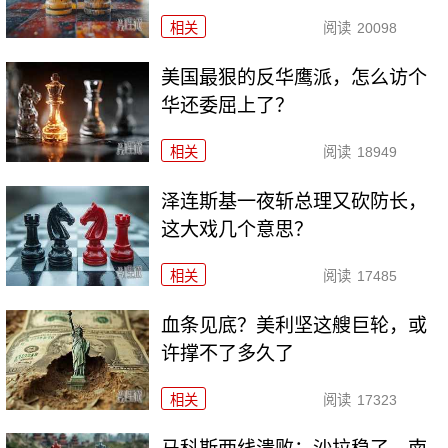
相关
阅读
20098
美国最狠的反华鹰派，怎么访个
华还委屈上了？
相关
阅读
18949
泽连斯基一夜斩总理又砍防长，
这大戏几个意思？
相关
阅读
17485
血条见底？美利坚这艘巨轮，或
许撑不了多久了
相关
阅读
17323