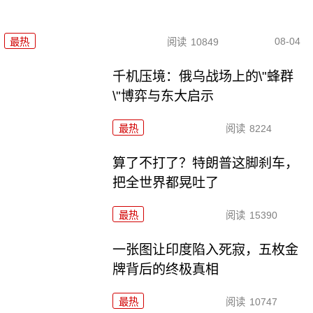
08-04
最热
阅读
10849
千机压境：俄乌战场上的\"蜂群
\"博弈与东大启示
最热
阅读
8224
算了不打了？特朗普这脚刹车，
把全世界都晃吐了
最热
阅读
15390
一张图让印度陷入死寂，五枚金
牌背后的终极真相
最热
阅读
10747