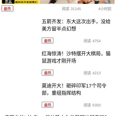
最热
阅读
31145
4小时前
五箭齐发：东大这次出手，没给
美方留半点幻想
最热
阅读
4754
红海惊涛！沙特摆开大棋局，猫
鼠游戏才刚开场
最热
阅读
4213
莫迪开大！砸碎印军17个司令
部，重组指挥结构
最热
阅读
6350