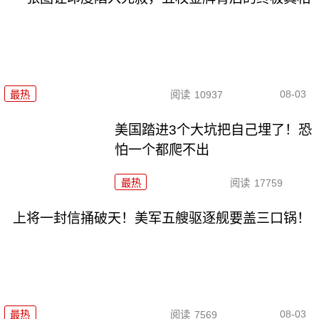
08-03
最热
阅读
10937
美国踏进3个大坑把自己埋了！恐
怕一个都爬不出
最热
阅读
17759
上将一封信捅破天！美军五艘驱逐舰要盖三口锅！
08-03
最热
阅读
7569