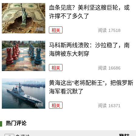
血条见底？美利坚这艘巨轮，或
许撑不了多久了
相关
阅读
17518
马科斯两线溃败：沙拉稳了，南
海牌被东大刺穿
相关
阅读
16686
黄海这出“老将配新王”，把俄罗斯
海军看沉默了
相关
阅读
16371
热门评论