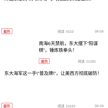
08-04
最热
阅读
4310
南海6天禁航，东大摆下“阳谋
棋”，锤炼铁拳头！
最热
阅读
21265
东大海军这一手\"普及牌\"，让美西方彻底破防！
08-04
最热
阅读
24183