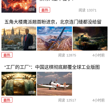
最热
阅读
13371
五角大楼鹰派翘首盼进京，北京连门缝都没给留
最热
阅读
12875
4小时前
“工厂的工厂”：中国这棋彻底颠覆全球工业版图
最热
阅读
12517
4小时前