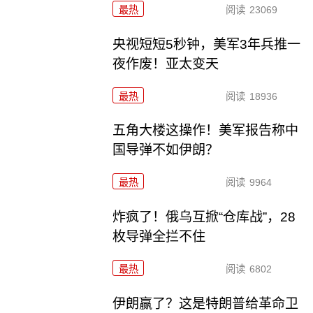
最热
阅读
23069
央视短短5秒钟，美军3年兵推一
夜作废！亚太变天
最热
阅读
18936
五角大楼这操作！美军报告称中
国导弹不如伊朗？
最热
阅读
9964
炸疯了！俄乌互掀“仓库战”，28
枚导弹全拦不住
最热
阅读
6802
伊朗赢了？这是特朗普给革命卫