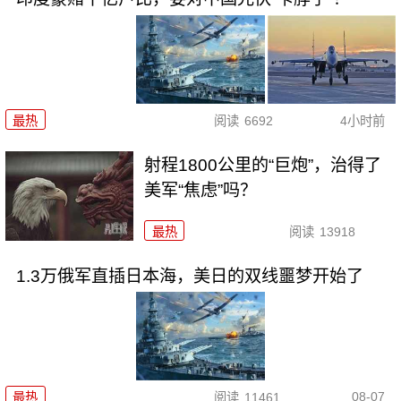
最热
阅读
6692
4小时前
射程1800公里的“巨炮”，治得了
美军“焦虑”吗？
最热
阅读
13918
1.3万俄军直插日本海，美日的双线噩梦开始了
08-07
最热
阅读
11461