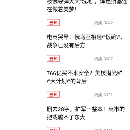
被俄导弹天天“洗地”，泽连斯基还
在做着美梦！
最热
阅读
5642
电商哭晕：俄乌互相砸\"饭碗\"，
战争已没有后方
最热
阅读
3987
766亿买不来安全？美核潜光鲜
\"大计划\"的背后
最热
阅读
6331
删去28字，扩军一整本！高市的
把戏骗不了东大