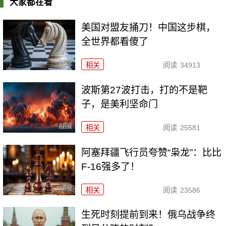
大家都在看
美国对盟友捅刀！中国这步棋，
全世界都看傻了
相关
阅读
34913
波斯第27波打击，打的不是靶
子，是美利坚命门
相关
阅读
25581
阿塞拜疆飞行员夸赞“枭龙”：比比
F-16强多了！
相关
阅读
23586
生死时刻提前到来！俄乌战争终