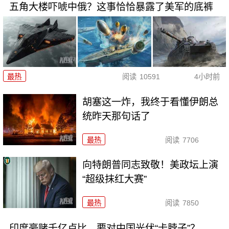
五角大楼吓唬中俄？这事恰恰暴露了美军的底裤
最热
阅读
10591
4小时前
胡塞这一炸，我终于看懂伊朗总
统昨天那句话了
最热
阅读
7706
向特朗普同志致敬！美政坛上演
“超级抹红大赛”
最热
阅读
7850
印度豪赌千亿卢比，要对中国光伏“卡脖子”？