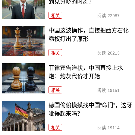
到见分晓的时刻？
相关
阅读
22987
中国这波操作，直接把西方石化
霸权打出了原形
相关
阅读
20213
菲律宾告洋状，中国直接上水
炮：炮灰代价才开始
相关
阅读
19151
德国偷偷摸摸找中国“命门”，这牙
呲得起来吗？
相关
阅读
19114