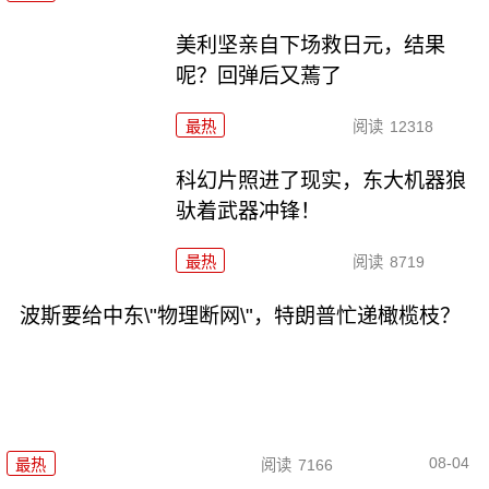
美利坚亲自下场救日元，结果
呢？回弹后又蔫了
最热
阅读
12318
科幻片照进了现实，东大机器狼
驮着武器冲锋！
最热
阅读
8719
波斯要给中东\"物理断网\"，特朗普忙递橄榄枝？
08-04
最热
阅读
7166