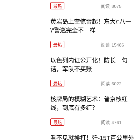
最热
阅读
8075
黄岩岛上空惊雷起！东大\"八一
\"警巡完全不一样
最热
阅读
15486
以色列内讧公开化！防长一句
话，军队不买账
最热
阅读
6022
核牌局的模糊艺术：普京核红
线，到底有多红？
最热
阅读
4761
看不见就挨打！歼-15T百公里外