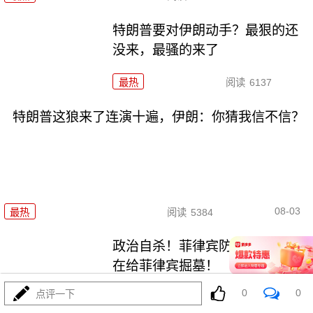
特朗普要对伊朗动手？最狠的还
没来，最骚的来了
最热
阅读
6137
特朗普这狼来了连演十遍，伊朗：你猜我信不信？
08-03
最热
阅读
5384
政治自杀！菲律宾防长，你这是
在给菲律宾掘墓！
0
0
点评一下
最热
阅读
7141