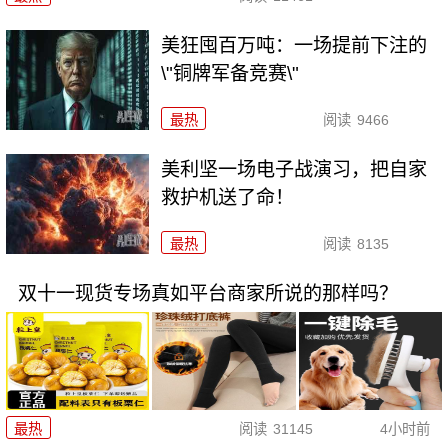
美狂囤百万吨：一场提前下注的
\"铜牌军备竞赛\"
最热
阅读
9466
美利坚一场电子战演习，把自家
救护机送了命！
最热
阅读
8135
双十一现货专场真如平台商家所说的那样吗？
最热
阅读
31145
4小时前