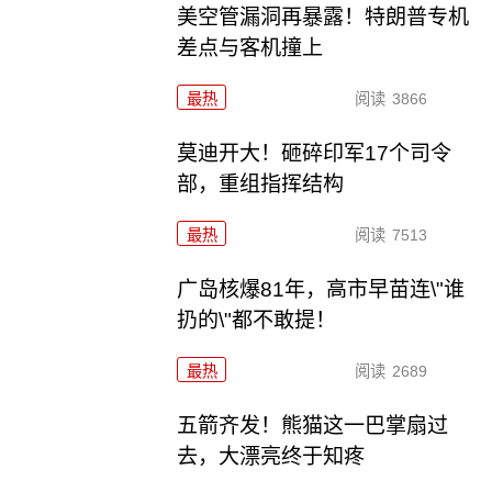
美空管漏洞再暴露！特朗普专机
差点与客机撞上
最热
阅读
3866
莫迪开大！砸碎印军17个司令
部，重组指挥结构
最热
阅读
7513
广岛核爆81年，高市早苗连\"谁
扔的\"都不敢提！
最热
阅读
2689
五箭齐发！熊猫这一巴掌扇过
去，大漂亮终于知疼