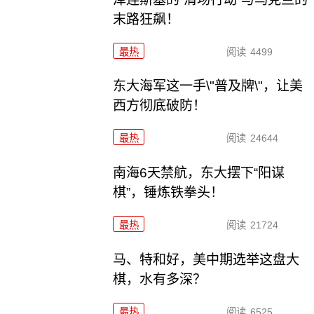
末路狂飙！
最热
阅读
4499
东大海军这一手\"普及牌\"，让美
西方彻底破防！
最热
阅读
24644
南海6天禁航，东大摆下“阳谋
棋”，锤炼铁拳头！
最热
阅读
21724
马、特和好，美中期选举这盘大
棋，水有多深？
最热
阅读
6525