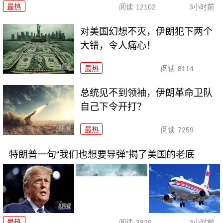
最热
阅读
12102
3小时前
对美国幻想不灭，伊朗犯下两个
大错，令人痛心！
最热
阅读
8114
总统见不到领袖，伊朗革命卫队
自己下令开打？
最热
阅读
7259
特朗普一句“我们也想要导弹”揭了美国的老底
最热
阅读
3829
3小时前