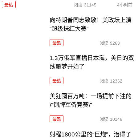
最热
阅读
31145
4小时前
向特朗普同志致敬！美政坛上演
“超级抹红大赛”
最热
阅读
9263
1.3万俄军直插日本海，美日的双
线噩梦开始了
最热
阅读
12362
美狂囤百万吨：一场提前下注的
\"铜牌军备竞赛\"
最热
阅读
10146
射程1800公里的“巨炮”，治得了