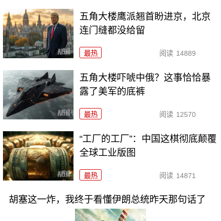
五角大楼鹰派翘首盼进京，北京
连门缝都没给留
最热
阅读
14889
五角大楼吓唬中俄？这事恰恰暴
露了美军的底裤
最热
阅读
12570
“工厂的工厂”：中国这棋彻底颠覆
全球工业版图
最热
阅读
14871
胡塞这一炸，我终于看懂伊朗总统昨天那句话了