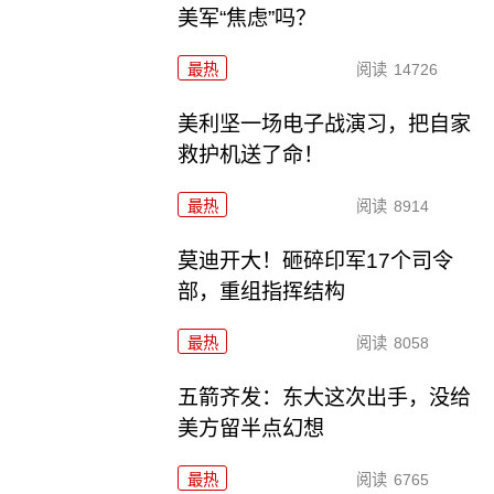
美军“焦虑”吗？
最热
阅读
14726
美利坚一场电子战演习，把自家
救护机送了命！
最热
阅读
8914
莫迪开大！砸碎印军17个司令
部，重组指挥结构
最热
阅读
8058
五箭齐发：东大这次出手，没给
美方留半点幻想
最热
阅读
6765