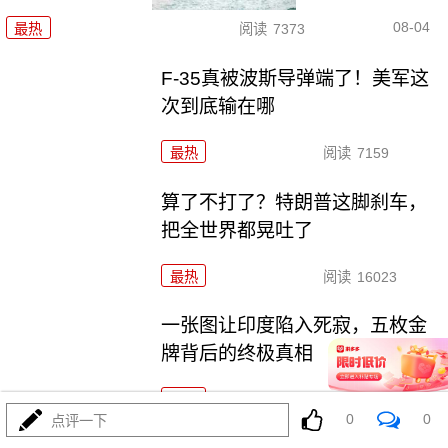
08-04
最热
阅读
7373
F-35真被波斯导弹端了！美军这
次到底输在哪
最热
阅读
7159
算了不打了？特朗普这脚刹车，
把全世界都晃吐了
最热
阅读
16023
一张图让印度陷入死寂，五枚金
牌背后的终极真相
最热
阅读
11106
0
0
点评一下