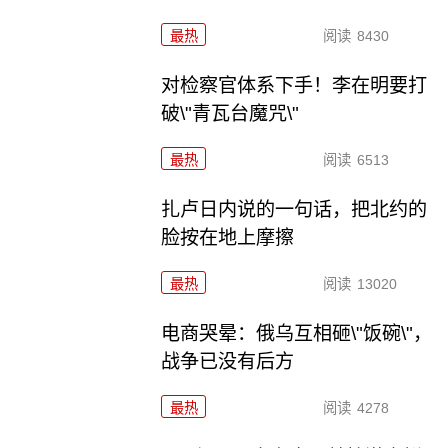
最热
阅读
8430
对检察官体系下手！李在明要打
破\"青瓦台魔咒\"
最热
阅读
6513
扎卢日内说的一句话，把北约的
脸按在地上摩擦
最热
阅读
13020
电商哭晕：俄乌互相砸\"饭碗\"，
战争已没有后方
最热
阅读
4278