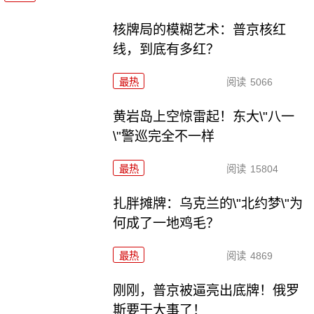
核牌局的模糊艺术：普京核红
线，到底有多红？
最热
阅读
5066
黄岩岛上空惊雷起！东大\"八一
\"警巡完全不一样
最热
阅读
15804
扎胖摊牌：乌克兰的\"北约梦\"为
何成了一地鸡毛？
最热
阅读
4869
刚刚，普京被逼亮出底牌！俄罗
斯要干大事了！