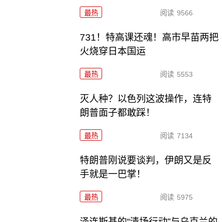
最热
阅读
9566
731！特高课还魂！高市早苗两把
火烧穿日本国运
最热
阅读
5553
灭人种？以色列这波操作，连特
朗普面子都敢踩！
最热
阅读
7134
特朗普刚说要谈判，伊朗又是反
手就是一巴掌！
最热
阅读
5975
泽连斯基的“清场行动”与乌克兰的