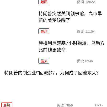
最热
阅读
13022
特朗普突然关闭领事馆，高市早
苗的美梦该醒了
最热
阅读
11104
赫梅利尼茨基7小时殉爆，乌后方
比前线更致命
最热
阅读
8346
特朗普的制造业\"回流梦\"，为何成了回流东大？
08-05
最热
阅读
7859