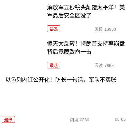
解放军五秒镜头颠覆太平洋！美
军最后安全区没了
最热
阅读
13933
惊天大反转！特朗普支持率崩盘
背后竟藏致命一击
最热
阅读
7865
以色列内讧公开化！防长一句话，军队不买账
08-05
最热
阅读
6330