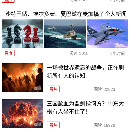
沙特王储、埃尔多安、夏巴兹在麦加搞了个大新闻
最热
阅读
3018
3小时前
一场被世界遗忘的战争，正在刷
新所有人的认知
最热
阅读
22523
三国歃血为盟剑指何方？中东大
棋有人坐不住了！
最热
阅读
16979