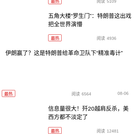
最热
阅读
5109
五角大楼“罗生门”：特朗普这出戏
把全世界演懵
最热
阅读
4936
伊朗赢了？这是特朗普给革命卫队下“精准毒计”
08-06
最热
阅读
6564
信息量很大！歼20越肩反杀，美
西方都不淡定了
最热
阅读
12481