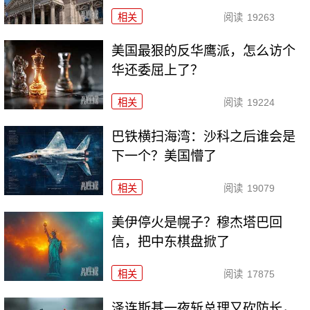
相关
阅读
19263
美国最狠的反华鹰派，怎么访个
华还委屈上了？
相关
阅读
19224
巴铁横扫海湾：沙科之后谁会是
下一个？美国懵了
相关
阅读
19079
美伊停火是幌子？穆杰塔巴回
信，把中东棋盘掀了
相关
阅读
17875
泽连斯基一夜斩总理又砍防长，