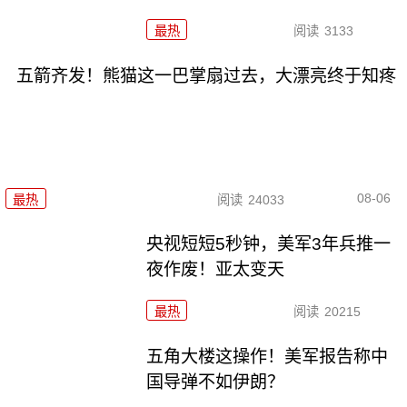
最热
阅读
3133
五箭齐发！熊猫这一巴掌扇过去，大漂亮终于知疼
08-06
最热
阅读
24033
央视短短5秒钟，美军3年兵推一
夜作废！亚太变天
最热
阅读
20215
五角大楼这操作！美军报告称中
国导弹不如伊朗？