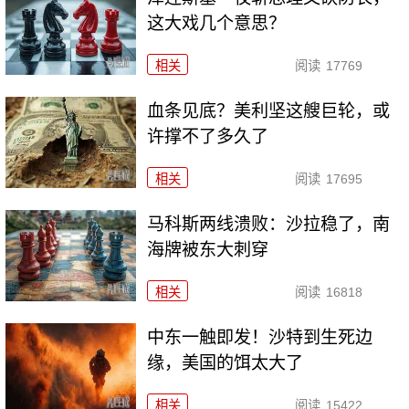
这大戏几个意思？
相关
阅读
17769
血条见底？美利坚这艘巨轮，或
许撑不了多久了
相关
阅读
17695
马科斯两线溃败：沙拉稳了，南
海牌被东大刺穿
相关
阅读
16818
中东一触即发！沙特到生死边
缘，美国的饵太大了
相关
阅读
15422