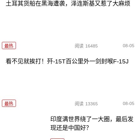
土耳其货船在黑海遭袭，泽连斯基又惹了大麻烦
08-05
最热
阅读
16485
看不见就挨打！歼-15T百公里外一剑封喉F-15J
08-05
最热
阅读
13365
印度满世界绕了一大圈，最后发
现还是中国好？