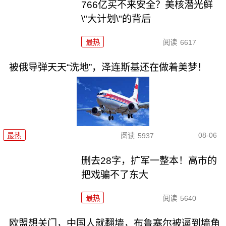
766亿买不来安全？美核潜光鲜
\"大计划\"的背后
最热
阅读
6617
被俄导弹天天“洗地”，泽连斯基还在做着美梦！
08-06
最热
阅读
5937
删去28字，扩军一整本！高市的
把戏骗不了东大
最热
阅读
5640
欧盟想关门，中国人就翻墙，布鲁塞尔被逼到墙角