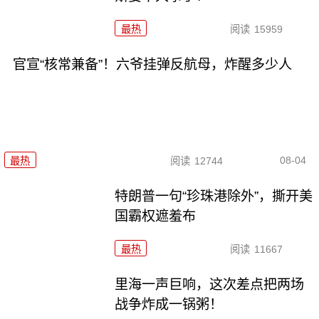
最热
阅读
15959
官宣“核常兼备”！六爷挂弹反航母，炸醒多少人
08-04
最热
阅读
12744
特朗普一句“珍珠港除外”，撕开美
国霸权遮羞布
最热
阅读
11667
里海一声巨响，这次差点把两场
战争炸成一锅粥！