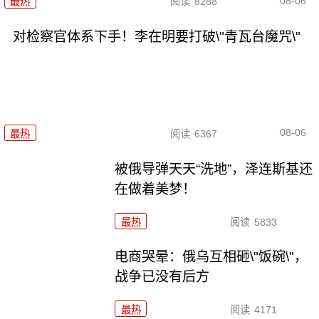
08-06
最热
阅读
8288
对检察官体系下手！李在明要打破\"青瓦台魔咒\"
08-06
最热
阅读
6367
被俄导弹天天“洗地”，泽连斯基还
在做着美梦！
最热
阅读
5833
电商哭晕：俄乌互相砸\"饭碗\"，
战争已没有后方
最热
阅读
4171