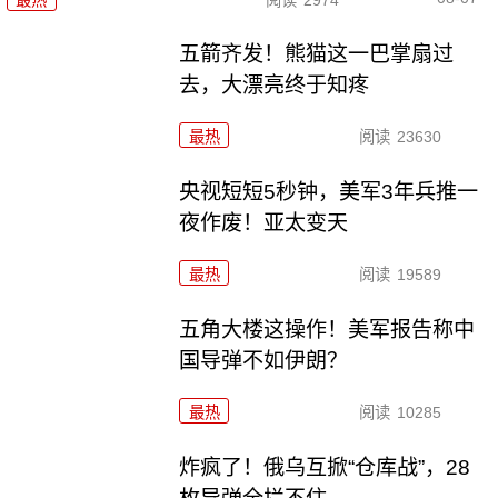
五箭齐发！熊猫这一巴掌扇过
去，大漂亮终于知疼
最热
阅读
23630
央视短短5秒钟，美军3年兵推一
夜作废！亚太变天
最热
阅读
19589
五角大楼这操作！美军报告称中
国导弹不如伊朗？
最热
阅读
10285
炸疯了！俄乌互掀“仓库战”，28