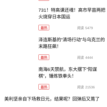
731！特高课还魂！高市早苗两把
火烧穿日本国运
最热
阅读
5479
泽连斯基的“清场行动”与乌克兰的
末路狂飙！
最热
阅读
4444
南海6天禁航，东大摆下“阳谋
棋”，锤炼铁拳头！
最热
阅读
21536
美利坚亲自下场救日元，结果呢？回弹后又蔫了