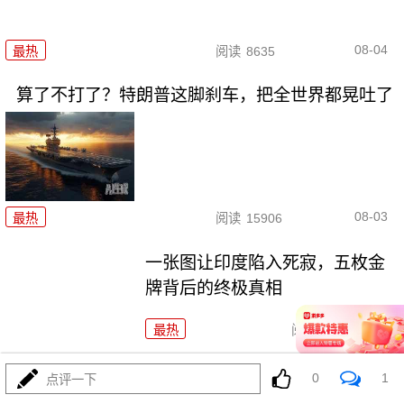
08-04
最热
阅读
8635
算了不打了？特朗普这脚刹车，把全世界都晃吐了
08-03
最热
阅读
15906
一张图让印度陷入死寂，五枚金
牌背后的终极真相
最热
阅读
11041
美国踏进3个大坑把自己埋了！恐
0
1
点评一下
怕一个都爬不出