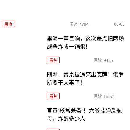
08-05
最热
阅读
4764
里海一声巨响，这次差点把两场
战争炸成一锅粥！
最热
阅读
9455
刚刚，普京被逼亮出底牌！俄罗
斯要干大事了！
最热
阅读
15871
官宣“核常兼备”！六爷挂弹反航
母，炸醒多少人