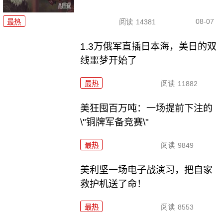
08-07
最热
阅读
14381
1.3万俄军直插日本海，美日的双
线噩梦开始了
最热
阅读
11882
美狂囤百万吨：一场提前下注的
\"铜牌军备竞赛\"
最热
阅读
9849
美利坚一场电子战演习，把自家
救护机送了命！
最热
阅读
8553