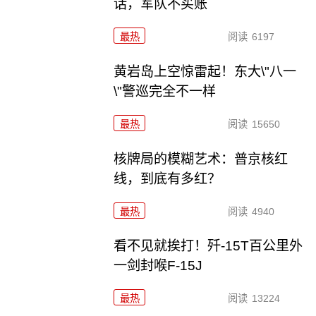
话，军队不买账
最热
阅读
6197
黄岩岛上空惊雷起！东大\"八一
\"警巡完全不一样
最热
阅读
15650
核牌局的模糊艺术：普京核红
线，到底有多红？
最热
阅读
4940
看不见就挨打！歼-15T百公里外
一剑封喉F-15J
最热
阅读
13224