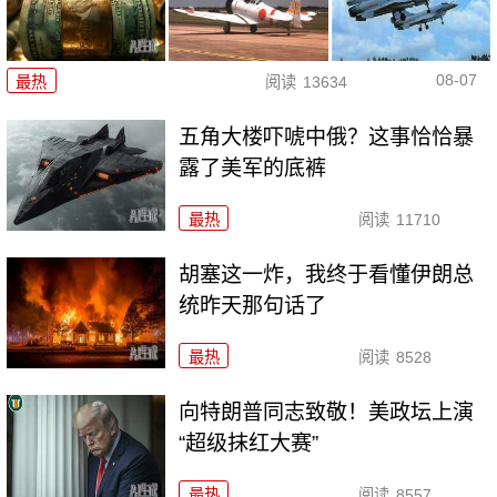
08-07
最热
阅读
13634
五角大楼吓唬中俄？这事恰恰暴
露了美军的底裤
最热
阅读
11710
胡塞这一炸，我终于看懂伊朗总
统昨天那句话了
最热
阅读
8528
向特朗普同志致敬！美政坛上演
“超级抹红大赛”
最热
阅读
8557