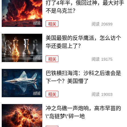
打了4年半，俄回过神，最大对手
不是乌克兰？
相关
阅读
20699
美国最狠的反华鹰派，怎么访个
华还委屈上了？
相关
阅读
19175
巴铁横扫海湾：沙科之后谁会是
下一个？美国懵了
相关
阅读
19003
冲之鸟礁一声炮响，高市早苗的
\"岛链梦\"碎一地