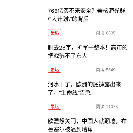
766亿买不来安全？美核潜光鲜
\"大计划\"的背后
最热
阅读
6505
删去28字，扩军一整本！高市的
把戏骗不了东大
最热
阅读
5549
河水干了，欧洲的底裤露出来
了，“生命线”告急
最热
阅读
11075
欧盟想关门，中国人就翻墙，布
鲁塞尔被逼到墙角