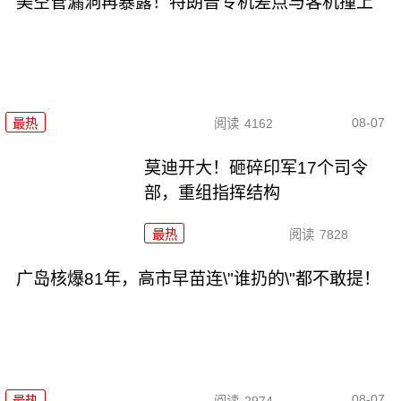
美空管漏洞再暴露！特朗普专机差点与客机撞上
08-07
最热
阅读
4162
莫迪开大！砸碎印军17个司令
部，重组指挥结构
最热
阅读
7828
广岛核爆81年，高市早苗连\"谁扔的\"都不敢提！
08-07
最热
阅读
2974