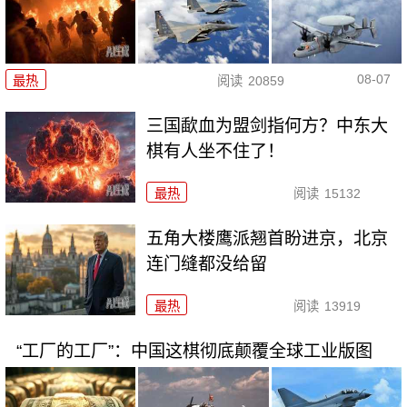
08-07
最热
阅读
20859
三国歃血为盟剑指何方？中东大
棋有人坐不住了！
最热
阅读
15132
五角大楼鹰派翘首盼进京，北京
连门缝都没给留
最热
阅读
13919
“工厂的工厂”：中国这棋彻底颠覆全球工业版图