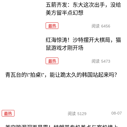
五箭齐发：东大这次出手，没给
美方留半点幻想
最热
阅读
6456
红海惊涛！沙特摆开大棋局，猫
鼠游戏才刚开场
最热
阅读
5473
青瓦台的\"拍桌\"，能让跪太久的韩国站起来吗？
08-07
最热
阅读
5129