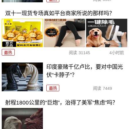
双十一现货专场真如平台商家所说的那样吗？
最热
阅读
31145
4小时前
印度豪赌千亿卢比，要对中国光
伏“卡脖子”？
最热
阅读
7449
射程1800公里的“巨炮”，治得了美军“焦虑”吗？