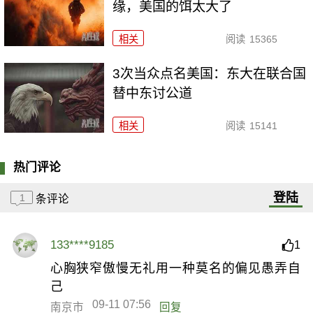
缘，美国的饵太大了
相关
阅读
15365
3次当众点名美国：东大在联合国
替中东讨公道
相关
阅读
15141
热门评论
登陆
1
条评论
133****9185
1
心胸狭窄傲慢无礼用一种莫名的偏见愚弄自
己
09-11 07:56
南京市
回复