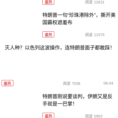
最热
阅读
12631
特朗普一句“珍珠港除外”，撕开美
国霸权遮羞布
最热
阅读
11575
灭人种？以色列这波操作，连特朗普面子都敢踩！
08-04
最热
阅读
7038
特朗普刚说要谈判，伊朗又是反
手就是一巴掌！
最热
阅读
5903