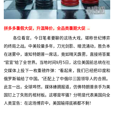
拼多多暑假大促，升温降价，全品类暑期大促 →
各位看官，今日笔者要聊的这场大戏，堪称世纪博弈
的终局之战。中美较量多年，刀光剑影、暗流涌动，胜负本
在迷雾中，谁知特朗普一席话，竟如晴天霹雳，直接将答案
“官宣”给了全世界。当地时间9月5日，这位美国前总统在社
交媒体上投下一枚重磅炸弹：“看起来，我们已经把印度和
俄罗斯输给了中国。”还配上了中俄印三国领导人的合照。
此言一出，全球哗然，媒体蜂拥报道，仿佛特朗普亲手为美
国钉上了失败的棺材板。这哪是牢骚？分明是代表美国向全
人类宣告：在这场博弈中，美国输得底裤都不剩！