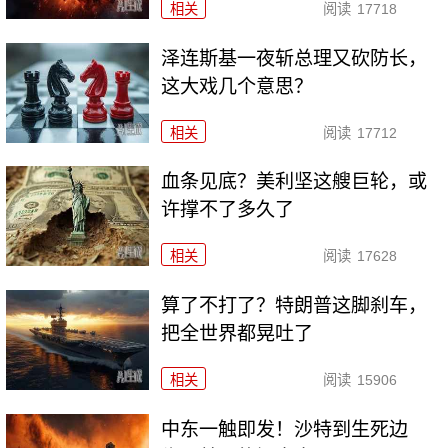
相关
阅读
17718
泽连斯基一夜斩总理又砍防长，
这大戏几个意思？
相关
阅读
17712
血条见底？美利坚这艘巨轮，或
许撑不了多久了
相关
阅读
17628
算了不打了？特朗普这脚刹车，
把全世界都晃吐了
相关
阅读
15906
中东一触即发！沙特到生死边