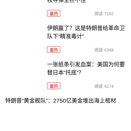
枚导弹全拦不住
最热
阅读
7102
伊朗赢了？这是特朗普给革命卫
队下“精准毒计”
最热
阅读
6348
一张纸条引发血案：美国为何要
替日本“托底”？
最热
阅读
6174
特朗普“黄金舰队”：2750亿美金堆出海上棺材