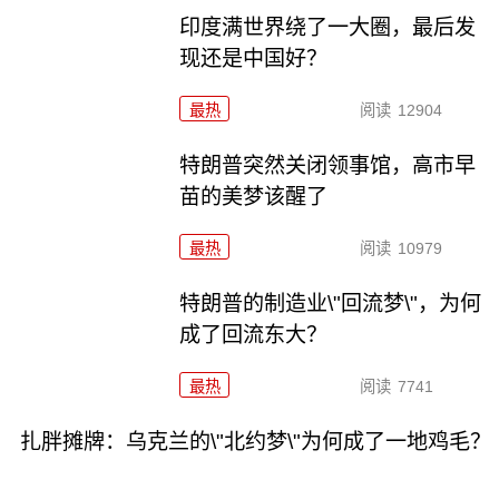
印度满世界绕了一大圈，最后发
现还是中国好？
最热
阅读
12904
特朗普突然关闭领事馆，高市早
苗的美梦该醒了
最热
阅读
10979
特朗普的制造业\"回流梦\"，为何
成了回流东大？
最热
阅读
7741
扎胖摊牌：乌克兰的\"北约梦\"为何成了一地鸡毛？