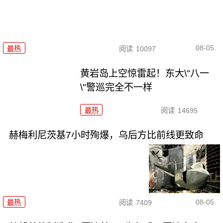
08-05
最热
阅读
10097
黄岩岛上空惊雷起！东大\"八一
\"警巡完全不一样
最热
阅读
14695
赫梅利尼茨基7小时殉爆，乌后方比前线更致命
08-05
最热
阅读
7409