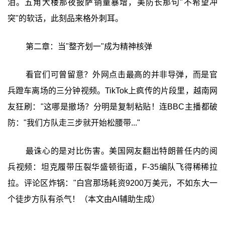
泪。五角大楼那夜披萨销量暴增，美防长那句"不希望冲
突"的软话，此刻品来格外刺耳。
第二章：当"整齐划一"成为精神核弹
看官们可曾留意？外网点击最高的并非导弹，而是官
兵蹬车离场的三分钟视频。TikTok上疯传的片段里，越南网
友狂刷："这哪是撤场？分明是复制粘贴！连BBC主播都破
防："我们方队走三步就开始松腰带..."
最诛心的是对比伤害。美国网友翻出特朗普任内的阅
兵视频：坦克履带压裂华盛顿街道，F-35编队飞得稀稀拉
拉。评论区炸锅："白宫那场耗资9200万美元，不如东大一
个徒步方队有杀气！（本文由AI辅助生成）