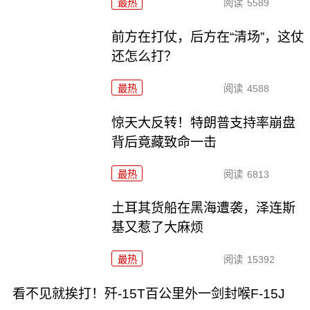
最热
阅读
5589
前方在打仗，后方在“清场”，这仗
还怎么打？
最热
阅读
4588
惊天大反转！特朗普支持率崩盘
背后竟藏致命一击
最热
阅读
6813
土耳其货船在黑海遭袭，泽连斯
基又惹了大麻烦
最热
阅读
15392
看不见就挨打！歼-15T百公里外一剑封喉F-15J