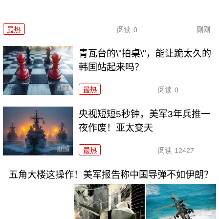
最热
阅读
0
刚刚
青瓦台的\"拍桌\"，能让跪太久的
韩国站起来吗？
最热
阅读
0
央视短短5秒钟，美军3年兵推一
夜作废！亚太变天
最热
阅读
12427
五角大楼这操作！美军报告称中国导弹不如伊朗？