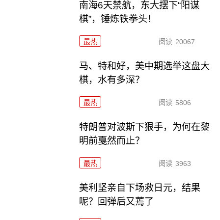
南海6天禁航，东大摆下“阳谋
棋”，锤炼铁拳头！
最热
阅读
20067
马、特和好，美中期选举这盘大
棋，水有多深？
最热
阅读
5806
特朗普对波斯下狠手，为何在黎
明前戛然而止？
最热
阅读
3963
美利坚亲自下场救日元，结果
呢？回弹后又蔫了