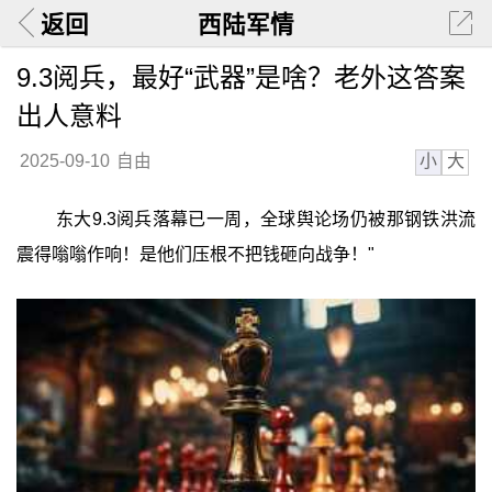
返回
西陆军情
9.3阅兵，最好“武器”是啥？老外这答案
出人意料
小
大
2025-09-10
自由
东大9.3阅兵落幕已一周，全球舆论场仍被那钢铁洪流
震得嗡嗡作响！是他们压根不把钱砸向战争！"