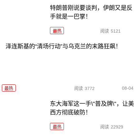
特朗普刚说要谈判，伊朗又是反
手就是一巴掌！
最热
阅读
5121
泽连斯基的“清场行动”与乌克兰的末路狂飙！
08-04
最热
阅读
3772
东大海军这一手\"普及牌\"，让美
西方彻底破防！
最热
阅读
22929