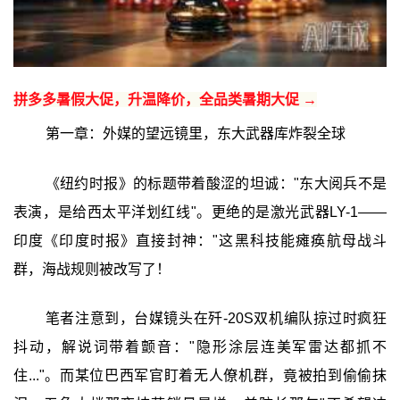
拼多多暑假大促，升温降价，全品类暑期大促 →
第一章：外媒的望远镜里，东大武器库炸裂全球
《纽约时报》的标题带着酸涩的坦诚："东大阅兵不是
表演，是给西太平洋划红线"。更绝的是激光武器LY-1——
印度《印度时报》直接封神："这黑科技能瘫痪航母战斗
群，海战规则被改写了！
笔者注意到，台媒镜头在歼-20S双机编队掠过时疯狂
抖动，解说词带着颤音："隐形涂层连美军雷达都抓不
住..."。而某位巴西军官盯着无人僚机群，竟被拍到偷偷抹