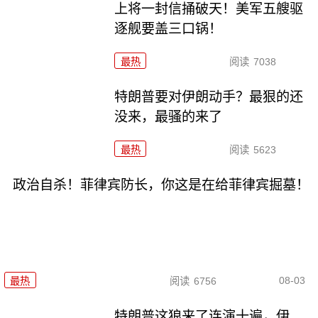
上将一封信捅破天！美军五艘驱
逐舰要盖三口锅！
最热
阅读
7038
特朗普要对伊朗动手？最狠的还
没来，最骚的来了
最热
阅读
5623
政治自杀！菲律宾防长，你这是在给菲律宾掘墓！
08-03
最热
阅读
6756
特朗普这狼来了连演十遍，伊