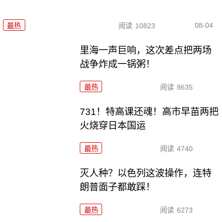
08-04
最热
阅读
10823
里海一声巨响，这次差点把两场
战争炸成一锅粥！
最热
阅读
8635
731！特高课还魂！高市早苗两把
火烧穿日本国运
最热
阅读
4740
灭人种？以色列这波操作，连特
朗普面子都敢踩！
最热
阅读
6273