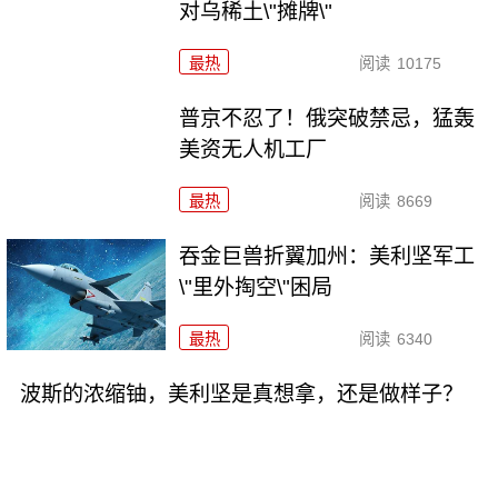
对乌稀土\"摊牌\"
最热
阅读
10175
普京不忍了！俄突破禁忌，猛轰
美资无人机工厂
最热
阅读
8669
吞金巨兽折翼加州：美利坚军工
\"里外掏空\"困局
最热
阅读
6340
波斯的浓缩铀，美利坚是真想拿，还是做样子？