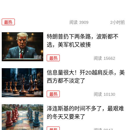
最热
阅读
3909
2小时前
特朗普扔下两条路，波斯都不
选，美军机又被揍
最热
阅读
15662
信息量很大！歼20越肩反杀，美
西方都不淡定了
最热
阅读
10130
泽连斯基的时间不多了，最艰难
的冬天又要来了