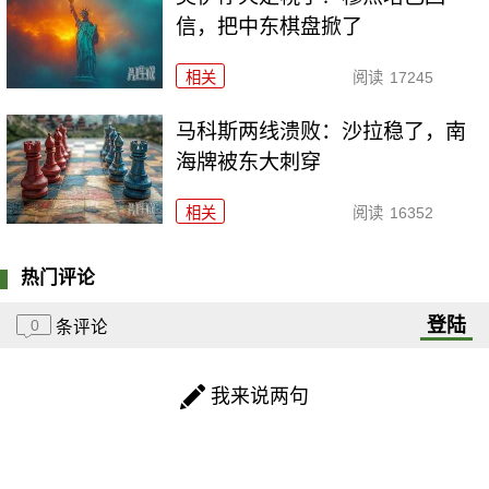
信，把中东棋盘掀了
相关
阅读
17245
马科斯两线溃败：沙拉稳了，南
海牌被东大刺穿
相关
阅读
16352
热门评论
登陆
0
条评论
我来说两句