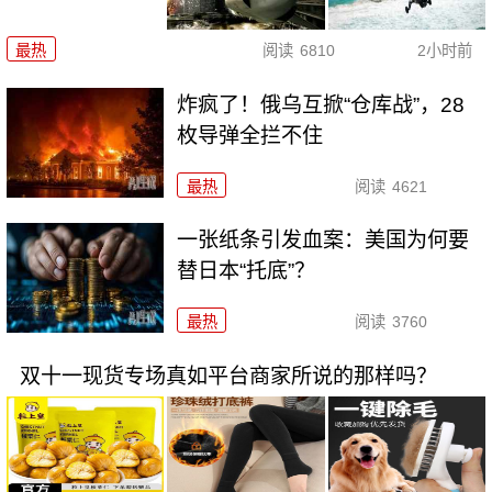
最热
阅读
6810
2小时前
炸疯了！俄乌互掀“仓库战”，28
枚导弹全拦不住
最热
阅读
4621
一张纸条引发血案：美国为何要
替日本“托底”？
最热
阅读
3760
双十一现货专场真如平台商家所说的那样吗？