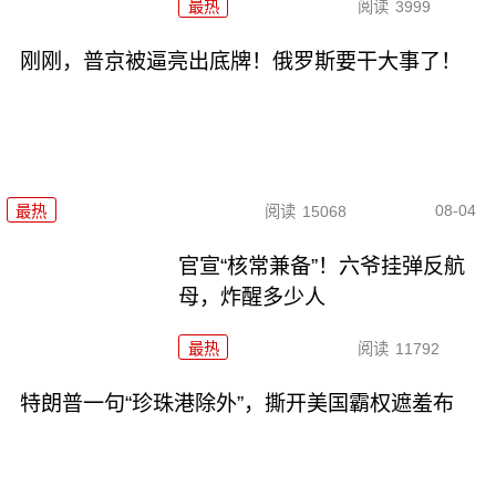
最热
阅读
3999
刚刚，普京被逼亮出底牌！俄罗斯要干大事了！
08-04
最热
阅读
15068
官宣“核常兼备”！六爷挂弹反航
母，炸醒多少人
最热
阅读
11792
特朗普一句“珍珠港除外”，撕开美国霸权遮羞布