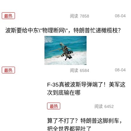
08-04
最热
阅读
7858
波斯要给中东\"物理断网\"，特朗普忙递橄榄枝？
08-04
最热
阅读
6584
F-35真被波斯导弹端了！美军这
次到底输在哪
最热
阅读
6452
算了不打了？特朗普这脚刹车，
把全世界都晃吐了