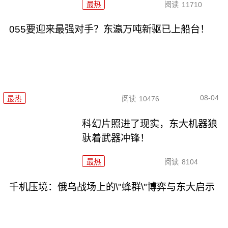
最热
阅读
11710
055要迎来最强对手？东瀛万吨新驱已上船台！
08-04
最热
阅读
10476
科幻片照进了现实，东大机器狼
驮着武器冲锋！
最热
阅读
8104
千机压境：俄乌战场上的\"蜂群\"博弈与东大启示