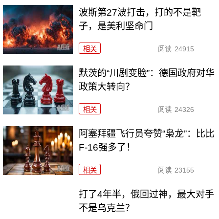
波斯第27波打击，打的不是靶
子，是美利坚命门
相关
阅读
24915
默茨的“川剧变脸”：德国政府对华
政策大转向？
相关
阅读
24326
阿塞拜疆飞行员夸赞“枭龙”：比比
F-16强多了！
相关
阅读
23155
打了4年半，俄回过神，最大对手
不是乌克兰？