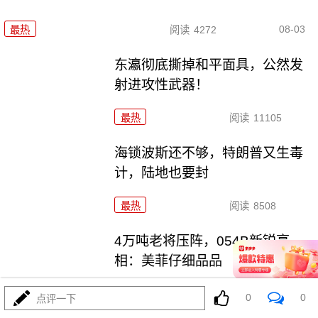
08-03
最热
阅读
4272
东瀛彻底撕掉和平面具，公然发
射进攻性武器！
最热
阅读
11105
海锁波斯还不够，特朗普又生毒
计，陆地也要封
最热
阅读
8508
4万吨老将压阵，054B新锐亮
相：美菲仔细品品
最热
阅读
8272
0
0
点评一下