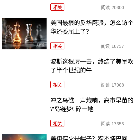
相关
阅读
20300
美国最狠的反华鹰派，怎么访个
华还委屈上了？
相关
阅读
18737
波斯这狠厉一击，终结了美军吹
了半个世纪的牛
相关
阅读
17988
冲之鸟礁一声炮响，高市早苗的
\"岛链梦\"碎一地
相关
阅读
17355
美伊停火是幌子？穆杰塔巴回