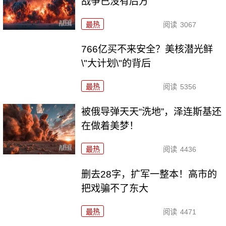
战争已没有后方
最热
阅读
3067
766亿买不来安全？美核潜光鲜
\"大计划\"的背后
最热
阅读
5356
被俄导弹天天“洗地”，泽连斯基还
在做着美梦！
最热
阅读
4436
删去28字，扩军一整本！高市的
把戏骗不了东大
最热
阅读
4471