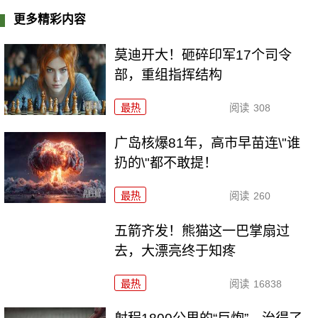
更多精彩内容
莫迪开大！砸碎印军17个司令
部，重组指挥结构
最热
阅读
308
广岛核爆81年，高市早苗连\"谁
扔的\"都不敢提！
最热
阅读
260
五箭齐发！熊猫这一巴掌扇过
去，大漂亮终于知疼
最热
阅读
16838