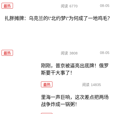
08-05
最热
阅读
6770
扎胖摊牌：乌克兰的\"北约梦\"为何成了一地鸡毛？
08-05
最热
阅读
3808
刚刚，普京被逼亮出底牌！俄罗
斯要干大事了！
最热
阅读
14835
里海一声巨响，这次差点把两场
战争炸成一锅粥！