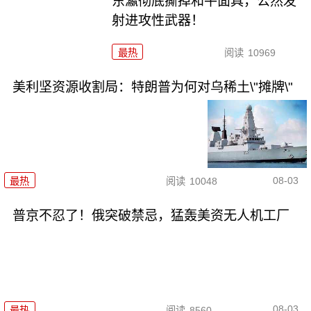
东瀛彻底撕掉和平面具，公然发
射进攻性武器！
最热
阅读
10969
美利坚资源收割局：特朗普为何对乌稀土\"摊牌\"
08-03
最热
阅读
10048
普京不忍了！俄突破禁忌，猛轰美资无人机工厂
08-03
最热
阅读
8560