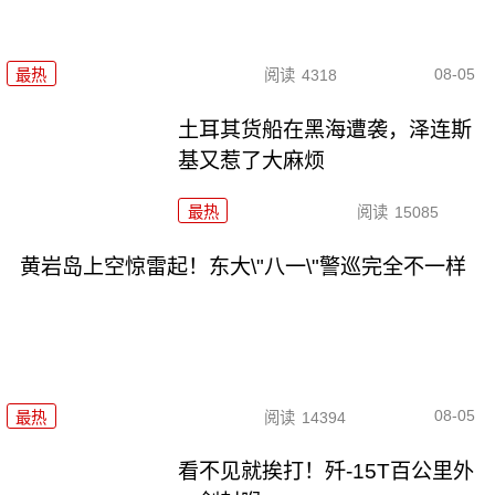
08-05
最热
阅读
4318
土耳其货船在黑海遭袭，泽连斯
基又惹了大麻烦
最热
阅读
15085
黄岩岛上空惊雷起！东大\"八一\"警巡完全不一样
08-05
最热
阅读
14394
看不见就挨打！歼-15T百公里外