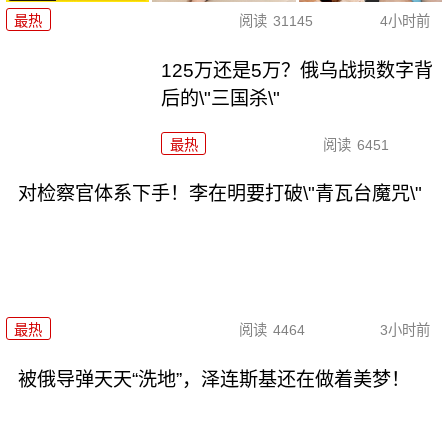
最热
阅读
31145
4小时前
125万还是5万？俄乌战损数字背
后的\"三国杀\"
最热
阅读
6451
对检察官体系下手！李在明要打破\"青瓦台魔咒\"
最热
阅读
4464
3小时前
被俄导弹天天“洗地”，泽连斯基还在做着美梦！