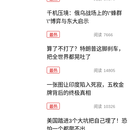
千机压境：俄乌战场上的\"蜂群
\"博弈与东大启示
最热
阅读
7666
算了不打了？特朗普这脚刹车，
把全世界都晃吐了
最热
阅读
14805
一张图让印度陷入死寂，五枚金
牌背后的终极真相
最热
阅读
10326
美国踏进3个大坑把自己埋了！恐
怕一个都爬不出