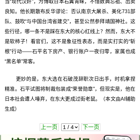
当“现代汉奸”，为博取日本右翼青睐，不惜数典忘祖、出卖
良知。他长期散布反华谬论：否认南京大屠杀、美化731部
队、鼓吹“与中国台湾省建交”，甚至公然参拜靖国神社。这
些行径，哪一条不是踩在东大的核心红线上？然而，东大不
是软柿子！看官们，这不是象征性表态，而是实打实的“斩
根”行动——石平名下房产、银行账户一夜归零，家属也成
“黑名单”常客。
更妙的是，东大选在石破茂辞职次日出手，时机拿捏
精准。石平试图将制裁包装成“荣誉勋章”，但现实是，他在
日本社会遭人唾弃，在东大更成过街老鼠。（本文由AI辅助
生成）
上一页
下一页