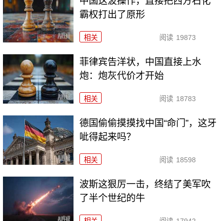
中国这波操作，直接把西方石化
霸权打出了原形
相关
阅读
19873
菲律宾告洋状，中国直接上水
炮：炮灰代价才开始
相关
阅读
18783
德国偷偷摸摸找中国“命门”，这牙
呲得起来吗？
相关
阅读
18598
波斯这狠厉一击，终结了美军吹
了半个世纪的牛
相关
阅读
17942