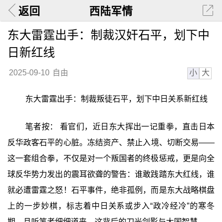
返回
西陆军情
东大雷霆出手：制裁汉奸石平，划下中
日新红线
小
大
2025-09-10
自由
东大雷霆出手：制裁叛徒石平，划下中日关系新红线
笔者按： 看官们，近日东大挥出一记重拳，直击日本
反华政客石平的心脏。冻结资产、禁止入境、切断交易——
这一套组合拳，不仅是对一个叛国者的终极惩戒，更是向全
球反华势力发出的震耳欲聋的警告：谁敢践踏东大红线，谁
就必遭雷霆之怒！石平事件，绝非孤例，而是东大战略棋盘
上的一步妙棋，标志着中日关系或步入“政冷经冷”的寒冬
期。且听笔者细细道来，这背后的刀光剑影与大国智慧。