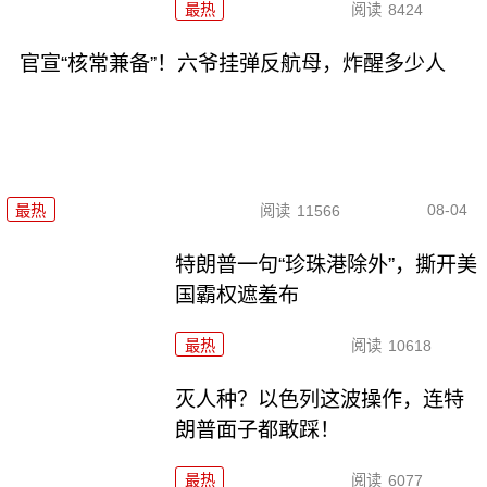
最热
阅读
8424
官宣“核常兼备”！六爷挂弹反航母，炸醒多少人
08-04
最热
阅读
11566
特朗普一句“珍珠港除外”，撕开美
国霸权遮羞布
最热
阅读
10618
灭人种？以色列这波操作，连特
朗普面子都敢踩！
最热
阅读
6077