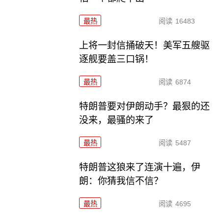
最热
阅读
16483
上将一封信捅破天！美军五艘驱
逐舰要盖三口锅！
最热
阅读
6874
特朗普要对伊朗动手？最狠的还
没来，最骚的来了
最热
阅读
5487
特朗普这狼来了连演十遍，伊
朗：你猜我信不信？
最热
阅读
4695