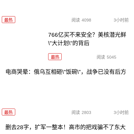
最热
阅读
4098
3小时前
766亿买不来安全？美核潜光鲜
\"大计划\"的背后
最热
阅读
5045
电商哭晕：俄乌互相砸\"饭碗\"，战争已没有后方
最热
阅读
2803
3小时前
删去28字，扩军一整本！高市的把戏骗不了东大