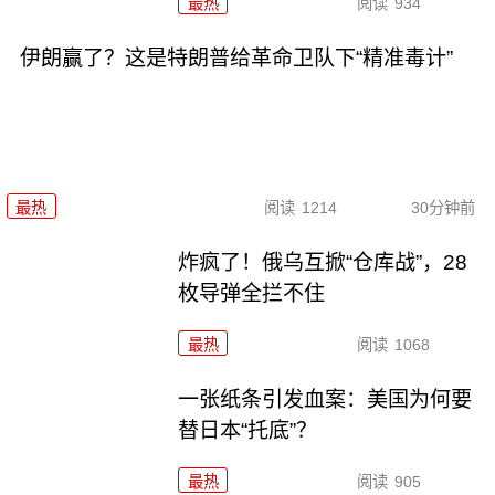
最热
阅读
934
伊朗赢了？这是特朗普给革命卫队下“精准毒计”
最热
阅读
1214
30分钟前
炸疯了！俄乌互掀“仓库战”，28
枚导弹全拦不住
最热
阅读
1068
一张纸条引发血案：美国为何要
替日本“托底”？
最热
阅读
905