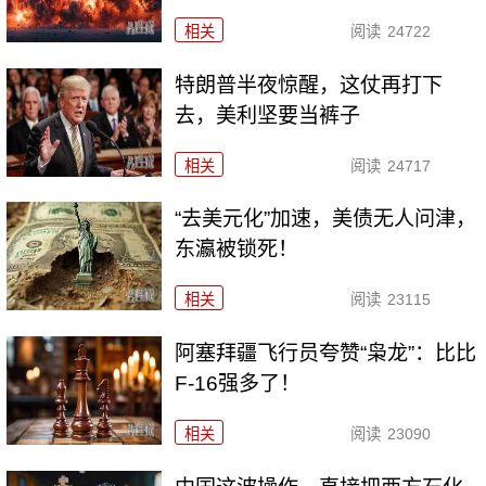
相关
阅读
24722
特朗普半夜惊醒，这仗再打下
去，美利坚要当裤子
相关
阅读
24717
“去美元化”加速，美债无人问津，
东瀛被锁死！
相关
阅读
23115
阿塞拜疆飞行员夸赞“枭龙”：比比
F-16强多了！
相关
阅读
23090