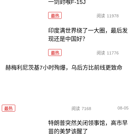
一剑封喉F-15J
最热
阅读
11978
印度满世界绕了一大圈，最后发
现还是中国好？
最热
阅读
11776
赫梅利尼茨基7小时殉爆，乌后方比前线更致命
08-05
最热
阅读
7168
特朗普突然关闭领事馆，高市早
苗的美梦该醒了