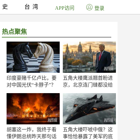
历史
台湾
APP访问
登录
热点聚焦
印度豪赌千亿卢比，要
五角大楼鹰派翘首盼进
对中国光伏“卡脖子”？
京，北京连门缝都没给
留
胡塞这一炸，我终于看
五角大楼吓唬中俄？这
懂伊朗总统昨天那句话
事恰恰暴露了美军的底