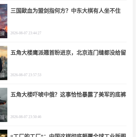
三国歃血为盟剑指何方？中东大棋有人坐不住
了！
2026-08-07 23:44:27
五角大楼鹰派翘首盼进京，北京连门缝都没给留
2026-08-07 23:57:53
五角大楼吓唬中俄？这事恰恰暴露了美军的底裤
2026-08-07 23:50:46
“工厂的工厂”：中国这棋彻底颠覆全球工业版图