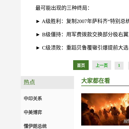
最可能出现的三种终局：
► A级胜利：复制2007年萨科齐“特别
► B级僵持：用军费拨款交换部分极右
► C级溃败：重蹈贝鲁覆辙引爆提前大
首页
上一页
1
大家都在看
热点
中印关系
中美博弈
懂伊朗总统