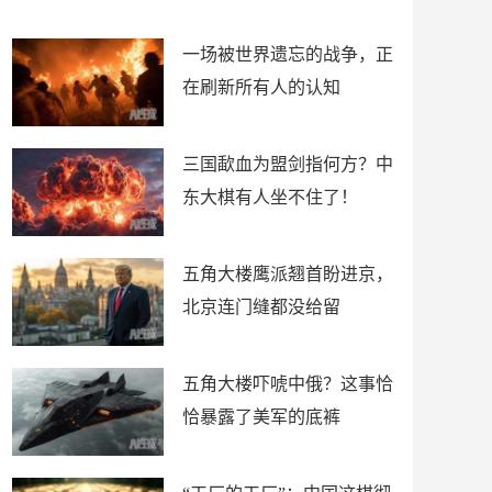
了
裤
一场被世界遗忘的战争，正
在刷新所有人的认知
三国歃血为盟剑指何方？中
东大棋有人坐不住了！
五角大楼鹰派翘首盼进京，
北京连门缝都没给留
五角大楼吓唬中俄？这事恰
恰暴露了美军的底裤