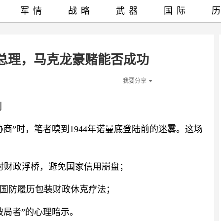
军情
战略
武器
国际
总理，马克龙豪赌能否成功
我要分享
划
商”时，笔者嗅到1944年诺曼底登陆前的迷雾。这场
时财政浮桥，避免国家信用崩盘；
国防履历包装财政休克疗法；
破局者”的心理暗示。