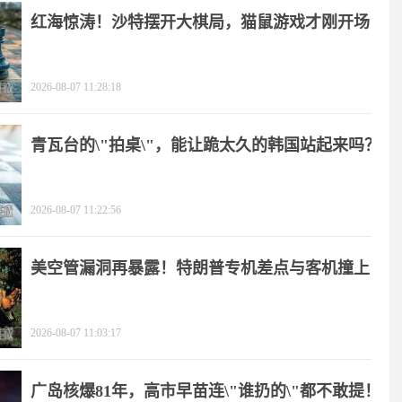
红海惊涛！沙特摆开大棋局，猫鼠游戏才刚开场
2026-08-07 11:28:18
青瓦台的\"拍桌\"，能让跪太久的韩国站起来吗？
2026-08-07 11:22:56
美空管漏洞再暴露！特朗普专机差点与客机撞上
2026-08-07 11:03:17
广岛核爆81年，高市早苗连\"谁扔的\"都不敢提！