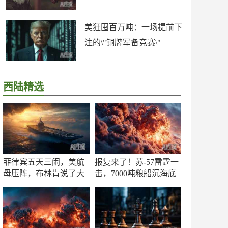
美狂囤百万吨：一场提前下
注的\"铜牌军备竞赛\"
西陆精选
菲律宾五天三闹，美航
报复来了！苏-57雷霆一
母压阵，布林肯说了大
击，7000吨粮船沉海底
实话