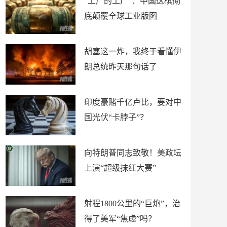
“工厂的工厂”：中国这棋彻
底颠覆全球工业版图
胡塞这一炸，我终于看懂伊
朗总统昨天那句话了
印度豪赌千亿卢比，要对中
国光伏“卡脖子”？
向特朗普同志致敬！美政坛
上演“超级抹红大赛”
射程1800公里的“巨炮”，治
得了美军“焦虑”吗？