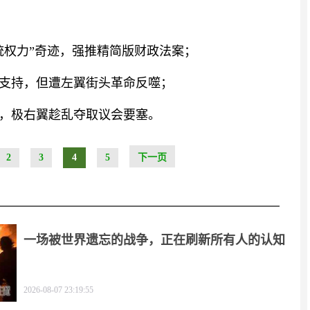
总统权力”奇迹，强推精简版财政法案；
翼支持，但遭左翼街头革命反噬；
选，极右翼趁乱夺取议会要塞。
2
3
4
5
下一页
一场被世界遗忘的战争，正在刷新所有人的认知
2026-08-07 23:19:55