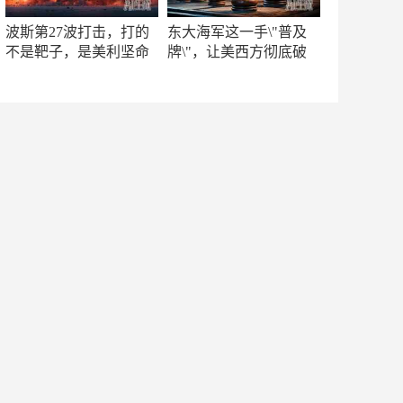
波斯第27波打击，打的
东大海军这一手\"普及
不是靶子，是美利坚命
牌\"，让美西方彻底破
门
防！