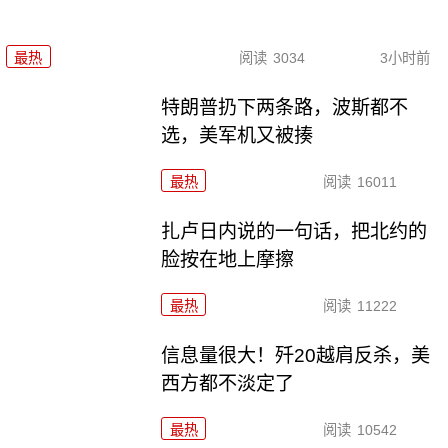
最热
阅读
3034
3小时前
特朗普扔下两条路，波斯都不
选，美军机又被揍
最热
阅读
16011
扎卢日内说的一句话，把北约的
脸按在地上摩擦
最热
阅读
11222
信息量很大！歼20越肩反杀，美
西方都不淡定了
最热
阅读
10542