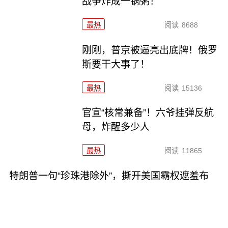
战争炸成一锅粥！
最热
阅读
8688
刚刚，普京被逼亮出底牌！俄罗
斯要干大事了！
最热
阅读
15136
官宣“核常兼备”！六爷挂弹反航
母，炸醒多少人
最热
阅读
11865
特朗普一句“珍珠港除外”，撕开美国霸权遮羞布