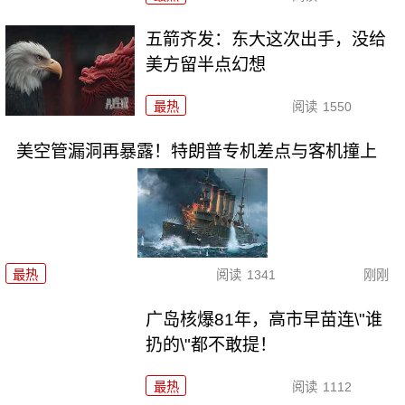
五箭齐发：东大这次出手，没给
美方留半点幻想
最热
阅读
1550
美空管漏洞再暴露！特朗普专机差点与客机撞上
最热
阅读
1341
刚刚
广岛核爆81年，高市早苗连\"谁
扔的\"都不敢提！
最热
阅读
1112