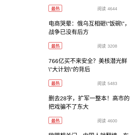
最热
阅读
4644
电商哭晕：俄乌互相砸\"饭碗\"，
战争已没有后方
最热
阅读
3208
766亿买不来安全？美核潜光鲜
\"大计划\"的背后
最热
阅读
5483
删去28字，扩军一整本！高市的
把戏骗不了东大
最热
阅读
4600