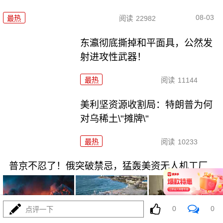
08-03
最热
阅读
22982
东瀛彻底撕掉和平面具，公然发
射进攻性武器！
最热
阅读
11144
美利坚资源收割局：特朗普为何
对乌稀土\"摊牌\"
最热
阅读
10233
普京不忍了！俄突破禁忌，猛轰美资无人机工厂
0
0
点评一下