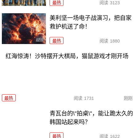
最热
阅读
3123
美利坚一场电子战演习，把自家
救护机送了命！
最热
阅读
1880
红海惊涛！沙特摆开大棋局，猫鼠游戏才刚开场
最热
阅读
1731
刚刚
青瓦台的\"拍桌\"，能让跪太久的
韩国站起来吗？
最热
阅读
1622