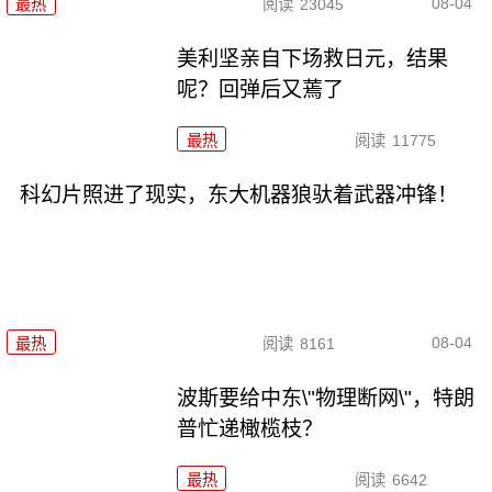
08-04
最热
阅读
23045
美利坚亲自下场救日元，结果
呢？回弹后又蔫了
最热
阅读
11775
科幻片照进了现实，东大机器狼驮着武器冲锋！
08-04
最热
阅读
8161
波斯要给中东\"物理断网\"，特朗
普忙递橄榄枝？
最热
阅读
6642