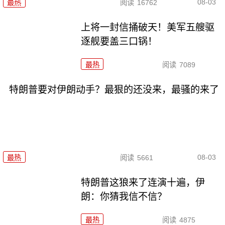
08-03
最热
阅读
16762
上将一封信捅破天！美军五艘驱
逐舰要盖三口锅！
最热
阅读
7089
特朗普要对伊朗动手？最狠的还没来，最骚的来了
08-03
最热
阅读
5661
特朗普这狼来了连演十遍，伊
朗：你猜我信不信？
最热
阅读
4875