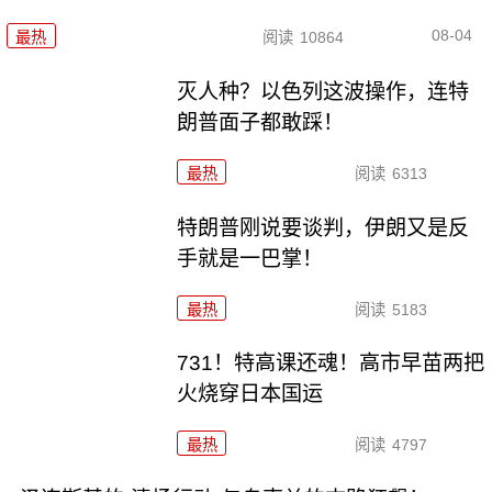
08-04
最热
阅读
10864
灭人种？以色列这波操作，连特
朗普面子都敢踩！
最热
阅读
6313
特朗普刚说要谈判，伊朗又是反
手就是一巴掌！
最热
阅读
5183
731！特高课还魂！高市早苗两把
火烧穿日本国运
最热
阅读
4797