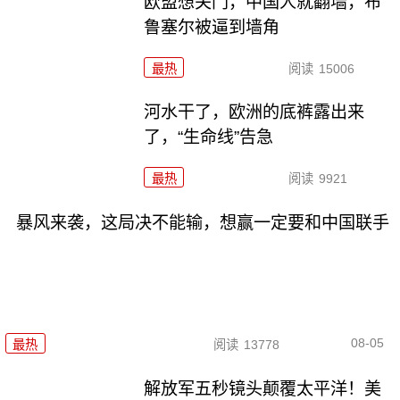
欧盟想关门，中国人就翻墙，布
鲁塞尔被逼到墙角
最热
阅读
15006
河水干了，欧洲的底裤露出来
了，“生命线”告急
最热
阅读
9921
暴风来袭，这局决不能输，想赢一定要和中国联手
08-05
最热
阅读
13778
解放军五秒镜头颠覆太平洋！美