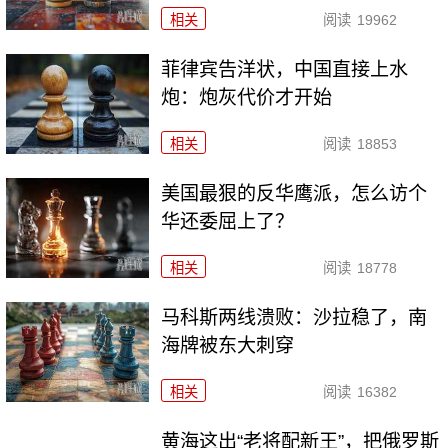
相关
阅读
19962
菲律宾告洋状，中国直接上水
炮：炮灰代价才开始
相关
阅读
18853
美国最狠的反华鹰派，怎么访个
华还委屈上了？
相关
阅读
18778
马科斯两线溃败：沙拉稳了，南
海牌被东大刺穿
相关
阅读
16382
黄海这出“老将配新王”，把俄罗斯