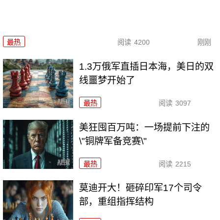
最热
阅读
4200
刚刚
1.3万俄军直插日本海，美日的双
线噩梦开始了
最热
阅读
3097
美狂囤百万吨：一场提前下注的
\"铜牌军备竞赛\"
最热
阅读
2215
莫迪开大！砸碎印军17个司令
部，重组指挥结构