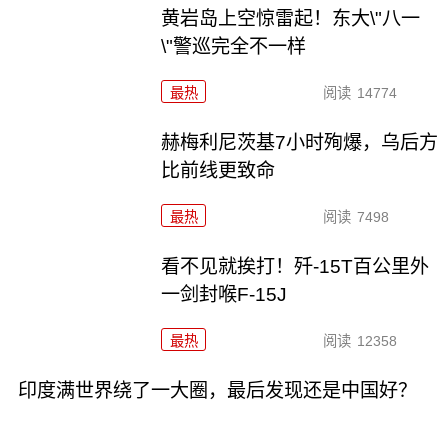
黄岩岛上空惊雷起！东大\"八一
\"警巡完全不一样
最热
阅读
14774
赫梅利尼茨基7小时殉爆，乌后方
比前线更致命
最热
阅读
7498
看不见就挨打！歼-15T百公里外
一剑封喉F-15J
最热
阅读
12358
印度满世界绕了一大圈，最后发现还是中国好？