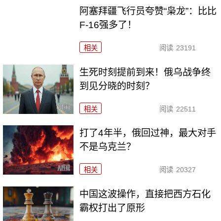
阿塞拜疆飞行员夸赞“枭龙”：比比
F-16强多了！
相关
阅读
23191
生死时刻提前到来！俄乌战争终
到见分晓的时刻？
相关
阅读
22511
打了4年半，俄回过神，最大对手
不是乌克兰？
相关
阅读
20327
中国这波操作，直接把西方石化
霸权打出了原形