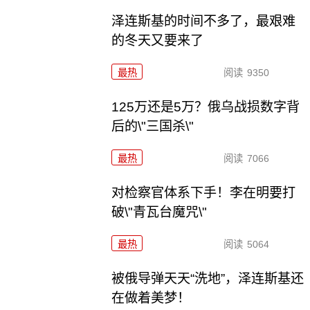
泽连斯基的时间不多了，最艰难
的冬天又要来了
最热
阅读
9350
125万还是5万？俄乌战损数字背
后的\"三国杀\"
最热
阅读
7066
对检察官体系下手！李在明要打
破\"青瓦台魔咒\"
最热
阅读
5064
被俄导弹天天“洗地”，泽连斯基还
在做着美梦！