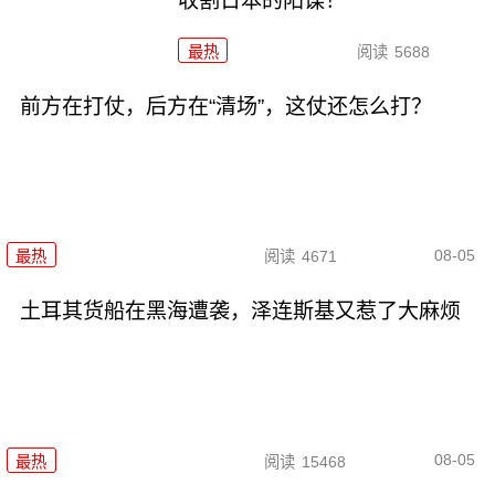
收割日本的阳谋！
最热
阅读
5688
前方在打仗，后方在“清场”，这仗还怎么打？
08-05
最热
阅读
4671
土耳其货船在黑海遭袭，泽连斯基又惹了大麻烦
08-05
最热
阅读
15468