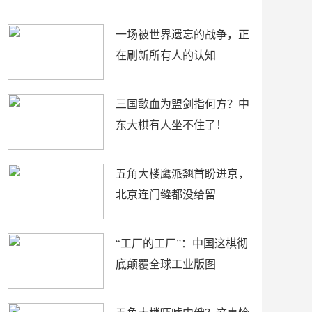
了
裤
一场被世界遗忘的战争，正
在刷新所有人的认知
三国歃血为盟剑指何方？中
东大棋有人坐不住了！
五角大楼鹰派翘首盼进京，
北京连门缝都没给留
“工厂的工厂”：中国这棋彻
底颠覆全球工业版图