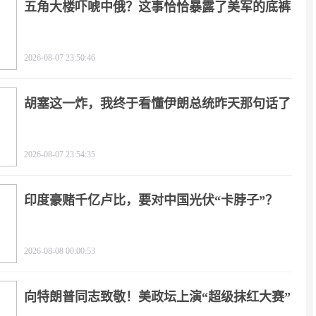
五角大楼吓唬中俄？这事恰恰暴露了美军的底裤
2026-08-07 23:50:46
胡塞这一炸，我终于看懂伊朗总统昨天那句话了
2026-08-07 23:54:35
印度豪赌千亿卢比，要对中国光伏“卡脖子”？
2026-08-08 00:00:53
向特朗普同志致敬！美政坛上演“超级抹红大赛”