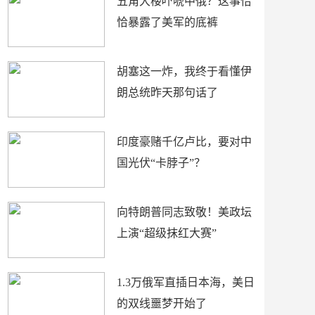
五角大楼吓唬中俄？这事恰
恰暴露了美军的底裤
胡塞这一炸，我终于看懂伊
朗总统昨天那句话了
印度豪赌千亿卢比，要对中
国光伏“卡脖子”？
向特朗普同志致敬！美政坛
上演“超级抹红大赛”
1.3万俄军直插日本海，美日
的双线噩梦开始了