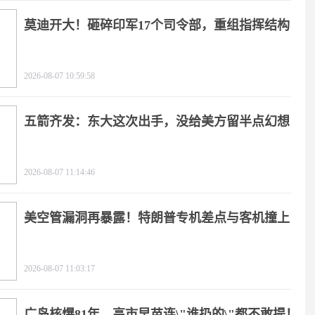
莫迪开大！砸碎印军17个司令部，重组指挥结构
2026-08-07 10:59:58
五箭齐发：东大这次出手，没给美方留半点幻想
2026-08-07 11:14:46
美空管漏洞再暴露！特朗普专机差点与客机撞上
2026-08-07 11:03:17
广岛核爆81年，高市早苗连\"谁扔的\"都不敢提！