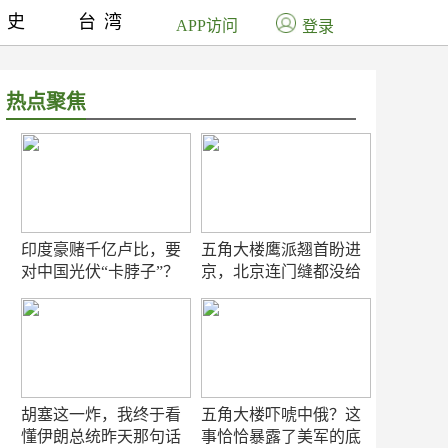
历史
台湾
APP访问
登录
热点聚焦
印度豪赌千亿卢比，要
五角大楼鹰派翘首盼进
对中国光伏“卡脖子”？
京，北京连门缝都没给
留
胡塞这一炸，我终于看
五角大楼吓唬中俄？这
懂伊朗总统昨天那句话
事恰恰暴露了美军的底