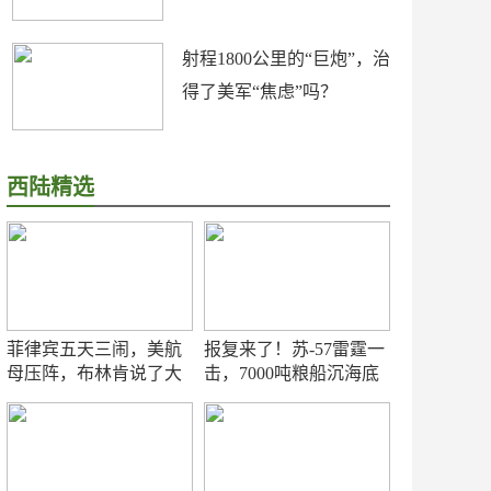
射程1800公里的“巨炮”，治
得了美军“焦虑”吗？
西陆精选
菲律宾五天三闹，美航
报复来了！苏-57雷霆一
母压阵，布林肯说了大
击，7000吨粮船沉海底
实话