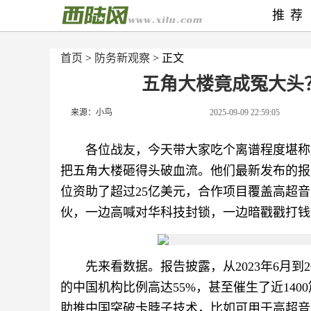
推荐
首页
>
防务新观察
> 正文
五角大楼竟成冤大头
来源：小鸟
2025-09-09 22:59:05
各位战友，今天带大家吃个离谱程度堪称
把五角大楼砸得头破血流。他们最新发布的报
位资助了超过25亿美元，合作项目覆盖高超
伙，一边高喊对华科技封锁，一边暗戳戳打钱
先来看数据。报告披露，从2023年6月到
的中国机构比例高达55%，甚至催生了近14
助推中国突破卡脖子技术，比如可用于高超音