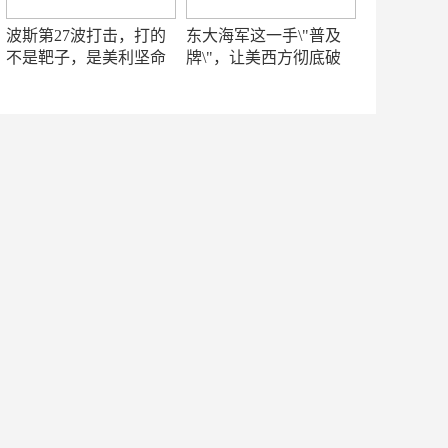
波斯第27波打击，打的
东大海军这一手\"普及
不是靶子，是美利坚命
牌\"，让美西方彻底破
门
防！