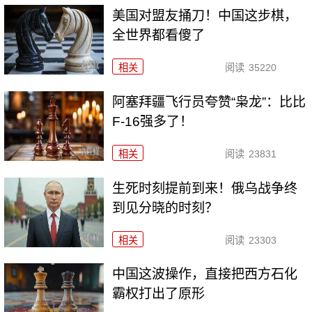
美国对盟友捅刀！中国这步棋，
全世界都看傻了
相关
阅读
35220
阿塞拜疆飞行员夸赞“枭龙”：比比
F-16强多了！
相关
阅读
23831
生死时刻提前到来！俄乌战争终
到见分晓的时刻？
相关
阅读
23303
中国这波操作，直接把西方石化
霸权打出了原形