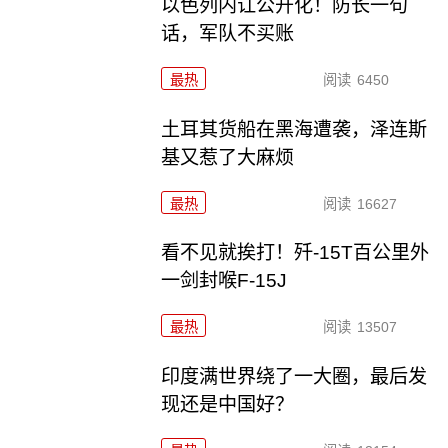
以色列内讧公开化！防长一句
话，军队不买账
最热
阅读
6450
土耳其货船在黑海遭袭，泽连斯
基又惹了大麻烦
最热
阅读
16627
看不见就挨打！歼-15T百公里外
一剑封喉F-15J
最热
阅读
13507
印度满世界绕了一大圈，最后发
现还是中国好？