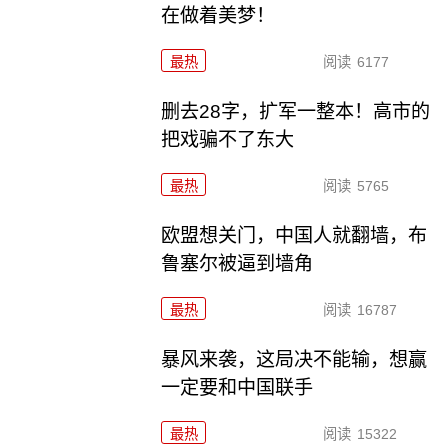
在做着美梦！
最热
阅读
6177
删去28字，扩军一整本！高市的
把戏骗不了东大
最热
阅读
5765
欧盟想关门，中国人就翻墙，布
鲁塞尔被逼到墙角
最热
阅读
16787
暴风来袭，这局决不能输，想赢
一定要和中国联手
最热
阅读
15322