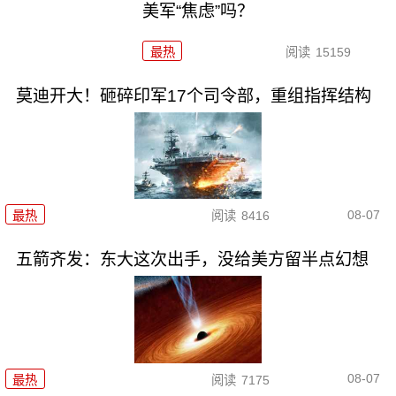
美军“焦虑”吗？
最热
阅读
15159
莫迪开大！砸碎印军17个司令部，重组指挥结构
08-07
最热
阅读
8416
五箭齐发：东大这次出手，没给美方留半点幻想
08-07
最热
阅读
7175