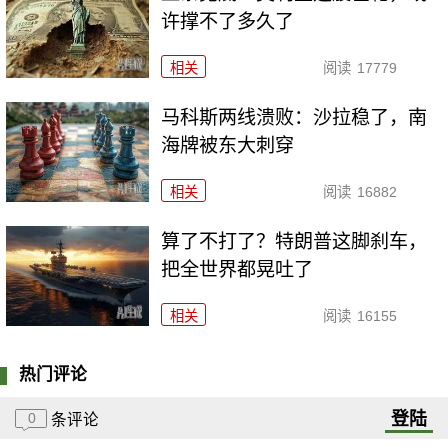
许撑不了多久了
相关
阅读
17779
马科斯两线溃败：沙拉稳了，南
海牌被东大刺穿
相关
阅读
16882
算了不打了？特朗普这脚刹车，
把全世界都晃吐了
相关
阅读
16155
热门评论
登陆
0
条评论