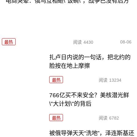
电商哭晕：俄乌互相砸\"饭碗\"，战争已没有后方
08-06
最热
阅读
4430
扎卢日内说的一句话，把北约的
脸按在地上摩擦
最热
阅读
13234
766亿买不来安全？美核潜光鲜
\"大计划\"的背后
最热
阅读
6782
被俄导弹天天“洗地”，泽连斯基还