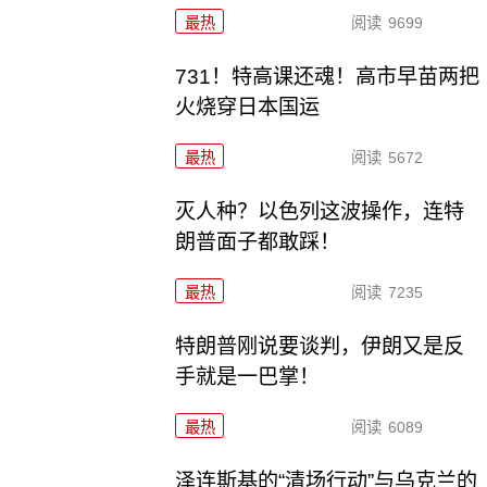
最热
阅读
9699
731！特高课还魂！高市早苗两把
火烧穿日本国运
最热
阅读
5672
灭人种？以色列这波操作，连特
朗普面子都敢踩！
最热
阅读
7235
特朗普刚说要谈判，伊朗又是反
手就是一巴掌！
最热
阅读
6089
泽连斯基的“清场行动”与乌克兰的