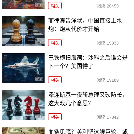
相关
阅读
20459
菲律宾告洋状，中国直接上水
炮：炮灰代价才开始
相关
阅读
19333
巴铁横扫海湾：沙科之后谁会是
下一个？美国懵了
相关
阅读
19189
泽连斯基一夜斩总理又砍防长，
这大戏几个意思？
相关
阅读
17842
血条见底？美利坚这艘巨轮，或