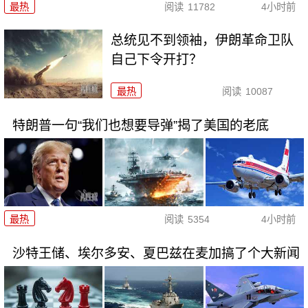
最热
阅读
11782
4小时前
总统见不到领袖，伊朗革命卫队
自己下令开打？
最热
阅读
10087
特朗普一句“我们也想要导弹”揭了美国的老底
最热
阅读
5354
4小时前
沙特王储、埃尔多安、夏巴兹在麦加搞了个大新闻