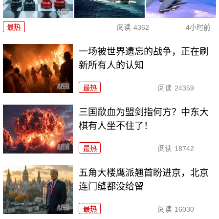
最热
阅读
4362
4小时前
一场被世界遗忘的战争，正在刷
新所有人的认知
最热
阅读
24359
三国歃血为盟剑指何方？中东大
棋有人坐不住了！
最热
阅读
18742
五角大楼鹰派翘首盼进京，北京
连门缝都没给留
最热
阅读
16030