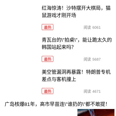
红海惊涛！沙特摆开大棋局，猫
鼠游戏才刚开场
最热
阅读
6061
青瓦台的\"拍桌\"，能让跪太久的
韩国站起来吗？
最热
阅读
5687
美空管漏洞再暴露！特朗普专机
差点与客机撞上
最热
阅读
4671
广岛核爆81年，高市早苗连\"谁扔的\"都不敢提！