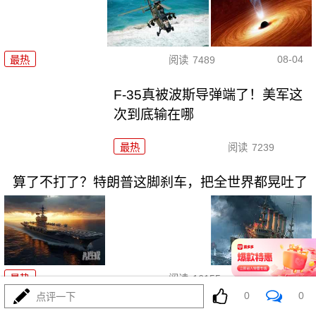
08-04
最热
阅读
7489
F-35真被波斯导弹端了！美军这
次到底输在哪
最热
阅读
7239
算了不打了？特朗普这脚刹车，把全世界都晃吐了
08-03
最热
阅读
16155
0
0
点评一下
一张图让印度陷入死寂，五枚金