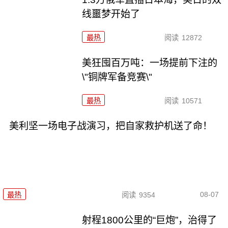
线噩梦开始了
最热
阅读
12872
美狂囤百万吨：一场提前下注的
\"铜牌军备竞赛\"
最热
阅读
10571
美利坚一场电子战演习，把自家救护机送了命！
08-07
最热
阅读
9354
射程1800公里的“巨炮”，治得了