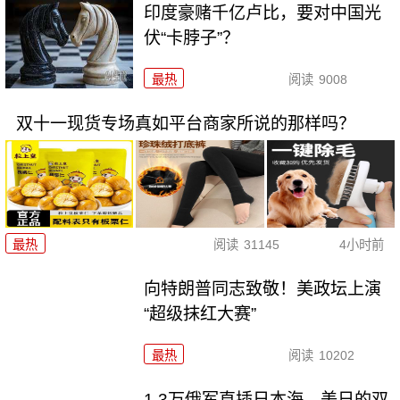
印度豪赌千亿卢比，要对中国光
伏“卡脖子”？
最热
阅读
9008
双十一现货专场真如平台商家所说的那样吗？
最热
阅读
31145
4小时前
向特朗普同志致敬！美政坛上演
“超级抹红大赛”
最热
阅读
10202
1.3万俄军直插日本海，美日的双