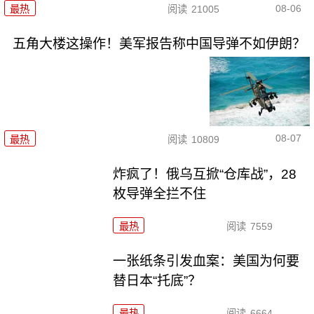
08-06
最热
阅读
21005
五角大楼这操作！美军报告称中国导弹不如伊朗？
08-07
最热
阅读
10809
炸疯了！俄乌互掀“仓库战”，28
枚导弹全拦不住
最热
阅读
7559
一张纸条引发血案：美国为何要
替日本“托底”？
最热
阅读
6664