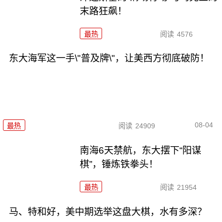
末路狂飙！
最热
阅读
4576
东大海军这一手\"普及牌\"，让美西方彻底破防！
08-04
最热
阅读
24909
南海6天禁航，东大摆下“阳谋
棋”，锤炼铁拳头！
最热
阅读
21954
马、特和好，美中期选举这盘大棋，水有多深？