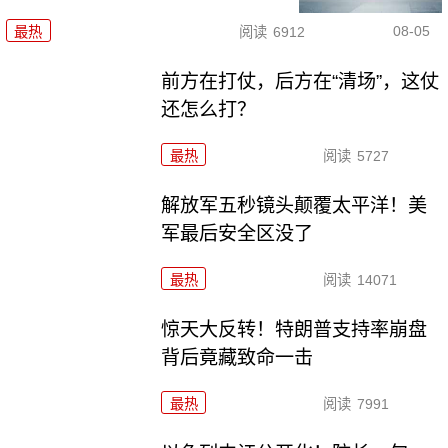
08-05
最热
阅读
6912
前方在打仗，后方在“清场”，这仗
还怎么打？
最热
阅读
5727
解放军五秒镜头颠覆太平洋！美
军最后安全区没了
最热
阅读
14071
惊天大反转！特朗普支持率崩盘
背后竟藏致命一击
最热
阅读
7991