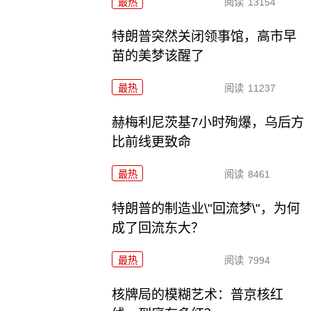
最热
阅读
13154
特朗普突然关闭领事馆，高市早
苗的美梦该醒了
最热
阅读
11237
赫梅利尼茨基7小时殉爆，乌后方
比前线更致命
最热
阅读
8461
特朗普的制造业\"回流梦\"，为何
成了回流东大？
最热
阅读
7994
核牌局的模糊艺术：普京核红