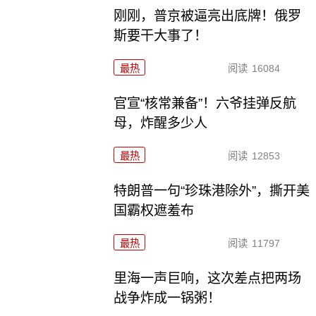
刚刚，普京被逼亮出底牌！俄罗
斯要干大事了！
最热
阅读
16084
官宣“核常兼备”！六爷挂弹反航
母，炸醒多少人
最热
阅读
12853
特朗普一句“珍珠港除外”，撕开美
国霸权遮羞布
最热
阅读
11797
里海一声巨响，这次差点把两场
战争炸成一锅粥！