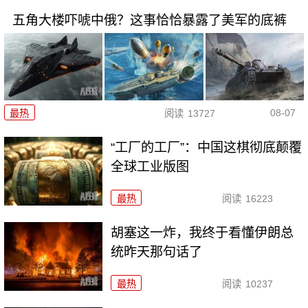
五角大楼吓唬中俄？这事恰恰暴露了美军的底裤
08-07
最热
阅读
13727
“工厂的工厂”：中国这棋彻底颠覆
全球工业版图
最热
阅读
16223
胡塞这一炸，我终于看懂伊朗总
统昨天那句话了
最热
阅读
10237