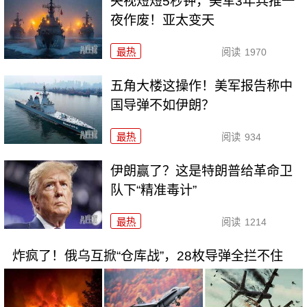
央视短短5秒钟，美军3年兵推一
夜作废！亚太变天
最热
阅读
1970
五角大楼这操作！美军报告称中
国导弹不如伊朗？
最热
阅读
934
伊朗赢了？这是特朗普给革命卫
队下“精准毒计”
最热
阅读
1214
炸疯了！俄乌互掀“仓库战”，28枚导弹全拦不住