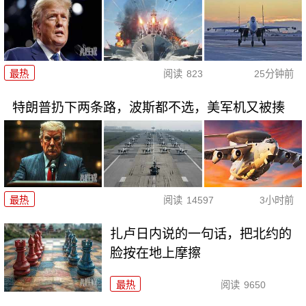
最热
阅读
823
25分钟前
特朗普扔下两条路，波斯都不选，美军机又被揍
最热
阅读
14597
3小时前
扎卢日内说的一句话，把北约的
脸按在地上摩擦
最热
阅读
9650