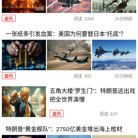
最热
阅读
1068
25分钟前
一张纸条引发血案：美国为何要替日本“托底”？
最热
阅读
905
25分钟前
五角大楼“罗生门”：特朗普这出戏
把全世界演懵
最热
阅读
929
特朗普“黄金舰队”：2750亿美金堆出海上棺材