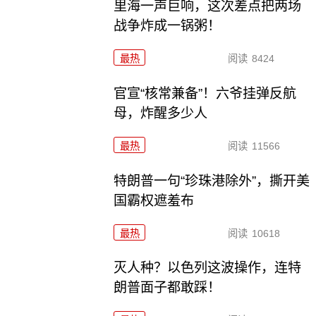
里海一声巨响，这次差点把两场
战争炸成一锅粥！
最热
阅读
8424
官宣“核常兼备”！六爷挂弹反航
母，炸醒多少人
最热
阅读
11566
特朗普一句“珍珠港除外”，撕开美
国霸权遮羞布
最热
阅读
10618
灭人种？以色列这波操作，连特
朗普面子都敢踩！