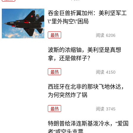
吞金巨兽折翼加州：美利坚军工
\"里外掏空\"困局
最热
阅读
6206
波斯的浓缩铀，美利坚是真想
拿，还是做样子？
最热
阅读
4150
西班牙在北非的那块飞地休达，
为何突然炸了锅
最热
阅读
3745
特朗普给泽连斯基泼冷水，“爱国
者”或空头支票