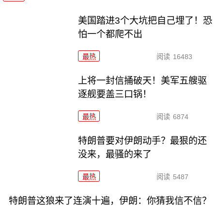
美国踏进3个大坑把自己埋了！恐
怕一个都爬不出
最热
阅读
16483
上将一封信捅破天！美军五艘驱
逐舰要盖三口锅！
最热
阅读
6874
特朗普要对伊朗动手？最狠的还
没来，最骚的来了
最热
阅读
5487
特朗普这狼来了连演十遍，伊朗：你猜我信不信？