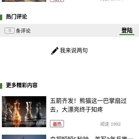
热门评论
登陆
0
条评论
我来说两句
更多精彩内容
五箭齐发！熊猫这一巴掌扇过
去，大漂亮终于知疼
最热
阅读
1992