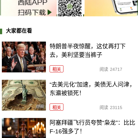
大家都在看
特朗普半夜惊醒，这仗再打下
去，美利坚要当裤子
相关
阅读
24717
“去美元化”加速，美债无人问津，
东瀛被锁死！
相关
阅读
23115
阿塞拜疆飞行员夸赞“枭龙”：比比
F-16强多了！