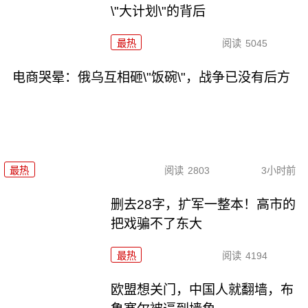
\"大计划\"的背后
最热
阅读
5045
电商哭晕：俄乌互相砸\"饭碗\"，战争已没有后方
最热
阅读
2803
3小时前
删去28字，扩军一整本！高市的
把戏骗不了东大
最热
阅读
4194
欧盟想关门，中国人就翻墙，布