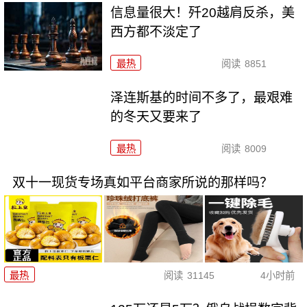
信息量很大！歼20越肩反杀，美
西方都不淡定了
最热
阅读
8851
泽连斯基的时间不多了，最艰难
的冬天又要来了
最热
阅读
8009
双十一现货专场真如平台商家所说的那样吗？
最热
阅读
31145
4小时前