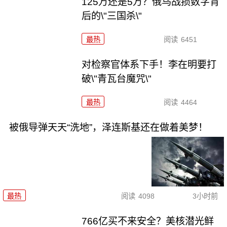
125万还是5万？俄乌战损数字背
后的\"三国杀\"
最热
阅读
6451
对检察官体系下手！李在明要打
破\"青瓦台魔咒\"
最热
阅读
4464
被俄导弹天天“洗地”，泽连斯基还在做着美梦！
最热
阅读
4098
3小时前
766亿买不来安全？美核潜光鲜