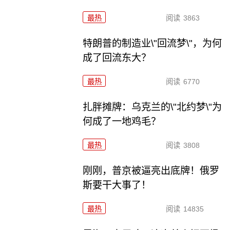
最热
阅读
3863
特朗普的制造业\"回流梦\"，为何
成了回流东大？
最热
阅读
6770
扎胖摊牌：乌克兰的\"北约梦\"为
何成了一地鸡毛？
最热
阅读
3808
刚刚，普京被逼亮出底牌！俄罗
斯要干大事了！
最热
阅读
14835