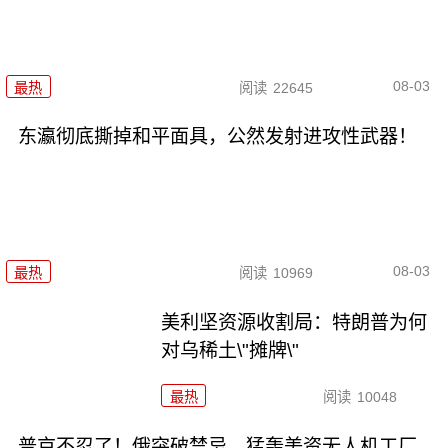
08-03
最热
阅读
22645
东瀛彻底撕掉和平面具，公然发射进攻性武器！
08-03
最热
阅读
10969
美利坚资源收割局：特朗普为何
对乌稀土\"摊牌\"
最热
阅读
10048
普京不忍了！俄突破禁忌，猛轰美资无人机工厂