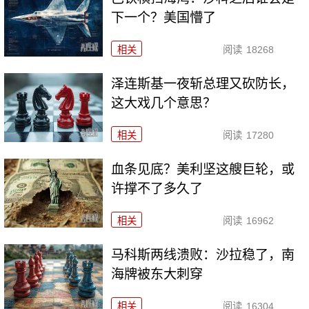
下一个？美国懵了
相关
阅读
18268
泽连斯基一夜斩总理又砍防长，
这大戏几个意思？
相关
阅读
17280
血条见底？美利坚这艘巨轮，或
许撑不了多久了
相关
阅读
16962
马科斯两线溃败：沙拉稳了，南
海牌被东大刺穿
相关
阅读
16304