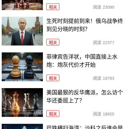
相关
阅读
23090
生死时刻提前到来！俄乌战争终
到见分晓的时刻？
相关
阅读
22377
菲律宾告洋状，中国直接上水
炮：炮灰代价才开始
相关
阅读
18783
美国最狠的反华鹰派，怎么访个
华还委屈上了？
相关
阅读
18655
巴铁横扫海湾：沙科之后谁会是