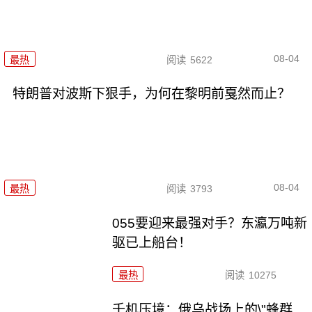
08-04
最热
阅读
5622
特朗普对波斯下狠手，为何在黎明前戛然而止？
08-04
最热
阅读
3793
055要迎来最强对手？东瀛万吨新
驱已上船台！
最热
阅读
10275
千机压境：俄乌战场上的\"蜂群