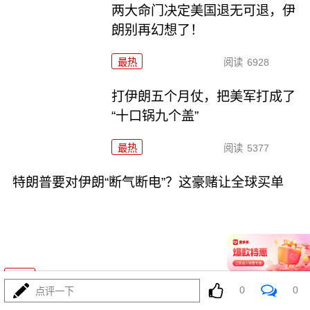
两大命门决定美国退无可退，伊
朗别再幻想了！
最热
阅读
6928
打伊朗五个月仗，把美军打成了
“十口锅九个盖”
最热
阅读
5377
特朗普要对伊朗“断气断电”？这豪赌让全球买单
08-02
最热
阅读
4529
0
0
点评一下