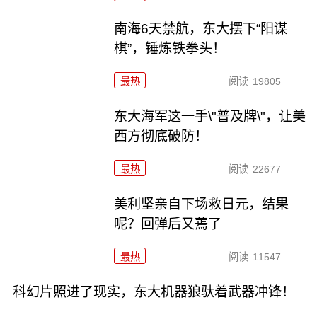
南海6天禁航，东大摆下“阳谋
棋”，锤炼铁拳头！
最热
阅读
19805
东大海军这一手\"普及牌\"，让美
西方彻底破防！
最热
阅读
22677
美利坚亲自下场救日元，结果
呢？回弹后又蔫了
最热
阅读
11547
科幻片照进了现实，东大机器狼驮着武器冲锋！