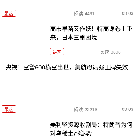
08-03
最热
阅读
4491
高市早苗又作妖！特高课卷土重
来，日本三重困境
最热
阅读
3898
央视：空警600横空出世，美航母最强王牌失效
08-03
最热
阅读
22219
美利坚资源收割局：特朗普为何
对乌稀土\"摊牌\"