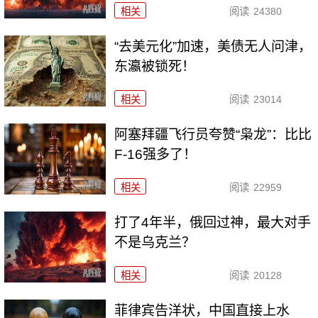
相关
阅读
24380
“去美元化”加速，美债无人问津，
东瀛被锁死！
相关
阅读
23014
阿塞拜疆飞行员夸赞“枭龙”：比比
F-16强多了！
相关
阅读
22959
打了4年半，俄回过神，最大对手
不是乌克兰？
相关
阅读
20128
菲律宾告洋状，中国直接上水