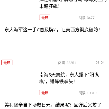
末路狂飙！
最热
阅读
3477
东大海军这一手\"普及牌\"，让美西方彻底破防！
08-04
最热
阅读
22251
南海6天禁航，东大摆下“阳谋
棋”，锤炼铁拳头！
最热
阅读
19310
美利坚亲自下场救日元，结果呢？回弹后又蔫了