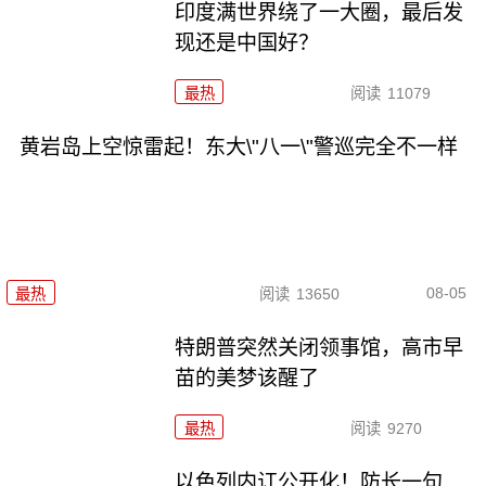
印度满世界绕了一大圈，最后发
现还是中国好？
最热
阅读
11079
黄岩岛上空惊雷起！东大\"八一\"警巡完全不一样
08-05
最热
阅读
13650
特朗普突然关闭领事馆，高市早
苗的美梦该醒了
最热
阅读
9270
以色列内讧公开化！防长一句