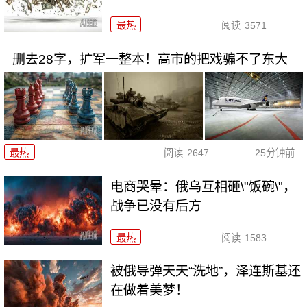
最热
阅读
3571
删去28字，扩军一整本！高市的把戏骗不了东大
最热
阅读
2647
25分钟前
电商哭晕：俄乌互相砸\"饭碗\"，
战争已没有后方
最热
阅读
1583
被俄导弹天天“洗地”，泽连斯基还
在做着美梦！