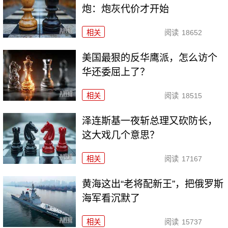
炮：炮灰代价才开始
相关
阅读
18652
美国最狠的反华鹰派，怎么访个
华还委屈上了？
相关
阅读
18515
泽连斯基一夜斩总理又砍防长，
这大戏几个意思？
相关
阅读
17167
黄海这出“老将配新王”，把俄罗斯
海军看沉默了
相关
阅读
15737