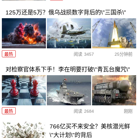
125万还是5万？俄乌战损数字背后的\"三国杀\"
最热
阅读
3457
25分钟前
对检察官体系下手！李在明要打破\"青瓦台魔咒\"
最热
阅读
2684
刚刚
766亿买不来安全？美核潜光鲜
\"大计划\"的背后