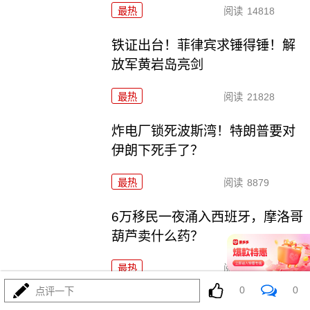
最热
阅读
14818
铁证出台！菲律宾求锤得锤！解
放军黄岩岛亮剑
最热
阅读
21828
炸电厂锁死波斯湾！特朗普要对
伊朗下死手了？
最热
阅读
8879
6万移民一夜涌入西班牙，摩洛哥
葫芦卖什么药？
最热
阅读
7648
0
0
点评一下
哈马斯还是跪了？特朗普高调宣布“历史性协议”