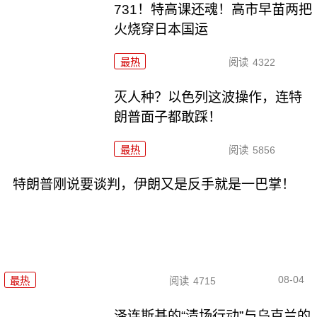
731！特高课还魂！高市早苗两把
火烧穿日本国运
最热
阅读
4322
灭人种？以色列这波操作，连特
朗普面子都敢踩！
最热
阅读
5856
特朗普刚说要谈判，伊朗又是反手就是一巴掌！
08-04
最热
阅读
4715
泽连斯基的“清场行动”与乌克兰的