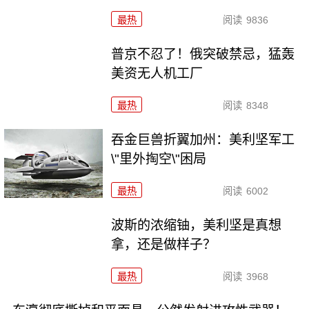
最热
阅读
9836
普京不忍了！俄突破禁忌，猛轰
美资无人机工厂
最热
阅读
8348
吞金巨兽折翼加州：美利坚军工
\"里外掏空\"困局
最热
阅读
6002
波斯的浓缩铀，美利坚是真想
拿，还是做样子？
最热
阅读
3968