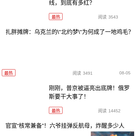
线，到底有多红？
最热
阅读
3543
扎胖摊牌：乌克兰的\"北约梦\"为何成了一地鸡毛？
08-05
最热
阅读
3491
刚刚，普京被逼亮出底牌！俄罗
斯要干大事了！
最热
阅读
14452
官宣“核常兼备”！六爷挂弹反航母，炸醒多少人