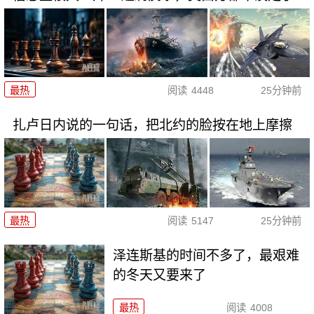
最热
阅读
4448
25分钟前
扎卢日内说的一句话，把北约的脸按在地上摩擦
最热
阅读
5147
25分钟前
泽连斯基的时间不多了，最艰难
的冬天又要来了
最热
阅读
4008