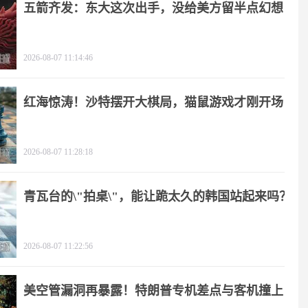
五箭齐发：东大这次出手，没给美方留半点幻想
2026-08-07 11:14:46
红海惊涛！沙特摆开大棋局，猫鼠游戏才刚开场
2026-08-07 11:28:18
青瓦台的\"拍桌\"，能让跪太久的韩国站起来吗？
2026-08-07 11:22:56
美空管漏洞再暴露！特朗普专机差点与客机撞上