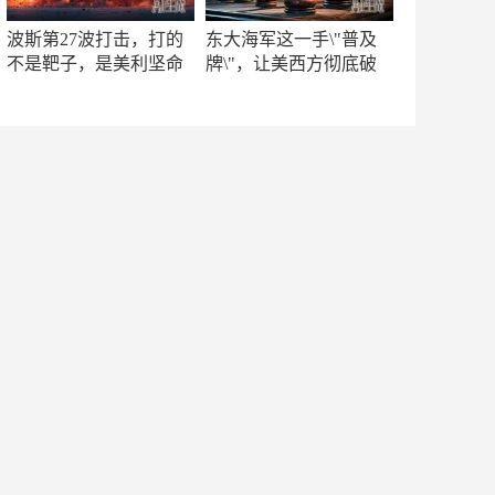
波斯第27波打击，打的
东大海军这一手\"普及
不是靶子，是美利坚命
牌\"，让美西方彻底破
门
防！