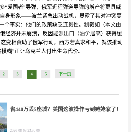
多“爱国者”导弹，俄军近程弹道导弹的增产将更具威
自身形象——波兰紧急出动战机，暴露了其对冲突蔓
盖一个事实：他们的政策缺乏连贯性。制裁如（本文由
，俄经济并未崩溃，反因能源出口（油价居高）获得缓
上，这变相资助了俄军行动。西方若真求和平，就该推动
略模糊”正让乌克兰人付出生命代价。
2
3
4
5
下一页
省440万丢5座城？美国这波操作亏到姥姥家了！
2026-08-08 23:30:00