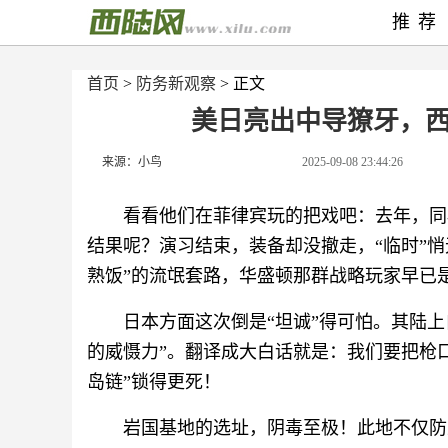
推荐
首页
>
防务新观察
> 正文
美日亮出中导獠牙，
来源：小鸟
2025-09-08 23:44:26
看看他们在菲律宾玩的把戏吧：去年，同
结果呢？演习结束，装备却没撤走，“临时”悄
熟饭”的流氓套路，华盛顿那群战略玩家早已
日本方面这次倒是“坦诚”得可怕。其陆
的威慑力”。翻译成大白话就是：我们要把枪
岛链”锁得更死！
岩国基地的选址，阴毒至极！此地不仅防