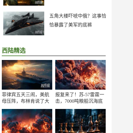
五角大楼吓唬中俄？这事恰
恰暴露了美军的底裤
西陆精选
菲律宾五天三闹，美航
报复来了！苏-57雷霆一
母压阵，布林肯说了大
击，7000吨粮船沉海底
实话