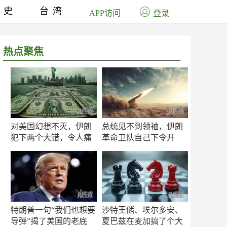
历史
台湾
APP访问
登录
热点聚焦
对美国幻想不灭，伊朗
总统见不到领袖，伊朗
犯下两个大错，令人痛
革命卫队自己下令开
心！
打？
特朗普一句“我们也想要
沙特王储、埃尔多安、
导弹”揭了美国的老底
夏巴兹在麦加搞了个大