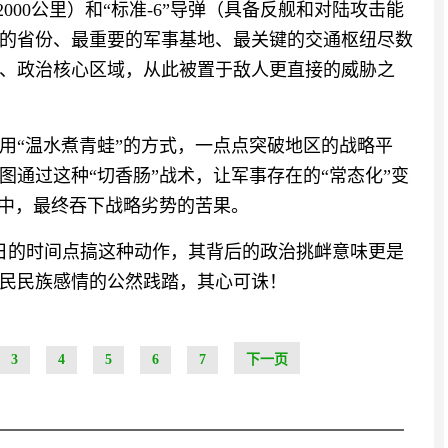
000公里）和“标准-6”导弹（具备反舰和对陆攻击能
的省份、最重要的军事基地、最关键的交通枢纽尽数
、政治核心区域，从此被置于敌人更直接的威胁之
用“温水煮青蛙”的方式，一点点突破地区的战略平
通过这种“切香肠”战术，让军事存在的“常态化”变
痹中，最终吞下战略劣势的苦果。
日的时间点搞这种动作，其背后的政治挑衅意味更是
民民族感情的公然践踏，其心可诛！
3
4
5
6
7
下一页