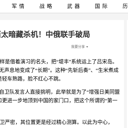
军情
战略
武器
国际
西太暗藏杀机！中俄联手破局
我要分享
样是借着演习的名头，把“堤丰”系统运上了吕宋岛。
无声息地变成了“长期”。这种“先斩后奏”、“生米煮成
是轻车熟路，脸不红心不跳。
上自卫队发言人直接挑明，此举就是为了“增强日美同盟
口更进一步地顶到中国的家门口，把这个所谓的“第一
卫严密，其位置更是经过精心测算。以此为中心，