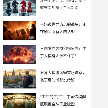
沙特王储、埃尔多安、夏巴
兹在麦加搞了个大新闻
一场被世界遗忘的战争，正
在刷新所有人的认知
三国歃血为盟剑指何方？中
东大棋有人坐不住了！
五角大楼鹰派翘首盼进京，
北京连门缝都没给留
“工厂的工厂”：中国这棋彻
底颠覆全球工业版图