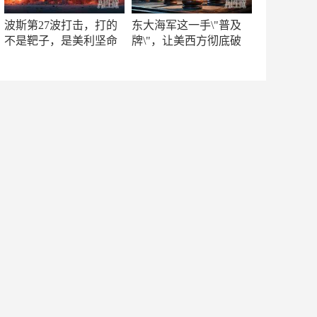
波斯第27波打击，打的
东大海军这一手\"普及
不是靶子，是美利坚命
牌\"，让美西方彻底破
门
防！