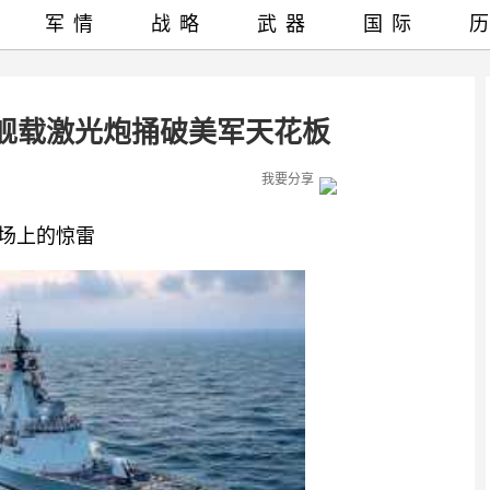
军情
战略
武器
国际
舰载激光炮捅破美军天花板
我要分享
兵场上的惊雷