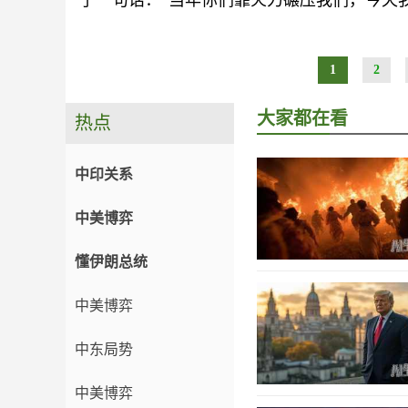
了一句话：“当年你们靠火力碾压我们，今天
1
2
大家都在看
热点
中印关系
中美博弈
懂伊朗总统
中美博弈
中东局势
中美博弈