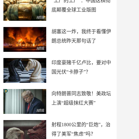
“工厂的工厂”：中国这棋彻
底颠覆全球工业版图
胡塞这一炸，我终于看懂伊
朗总统昨天那句话了
印度豪赌千亿卢比，要对中
国光伏“卡脖子”？
向特朗普同志致敬！美政坛
上演“超级抹红大赛”
射程1800公里的“巨炮”，治
得了美军“焦虑”吗？