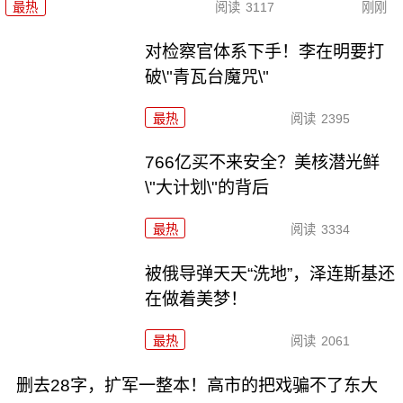
最热
阅读
3117
刚刚
对检察官体系下手！李在明要打
破\"青瓦台魔咒\"
最热
阅读
2395
766亿买不来安全？美核潜光鲜
\"大计划\"的背后
最热
阅读
3334
被俄导弹天天“洗地”，泽连斯基还
在做着美梦！
最热
阅读
2061
删去28字，扩军一整本！高市的把戏骗不了东大