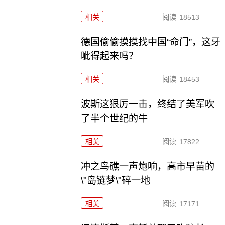
相关
阅读
18513
德国偷偷摸摸找中国“命门”，这牙
呲得起来吗？
相关
阅读
18453
波斯这狠厉一击，终结了美军吹
了半个世纪的牛
相关
阅读
17822
冲之鸟礁一声炮响，高市早苗的
\"岛链梦\"碎一地
相关
阅读
17171