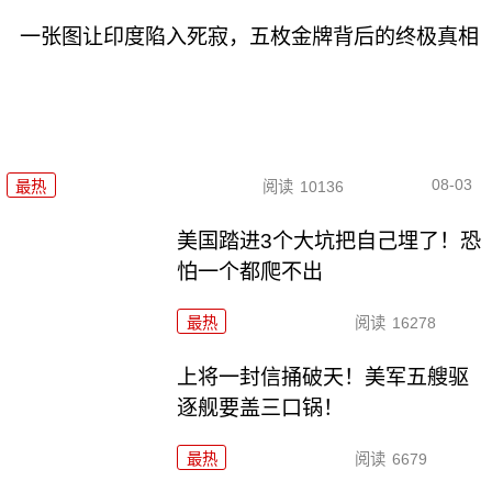
一张图让印度陷入死寂，五枚金牌背后的终极真相
08-03
最热
阅读
10136
美国踏进3个大坑把自己埋了！恐
怕一个都爬不出
最热
阅读
16278
上将一封信捅破天！美军五艘驱
逐舰要盖三口锅！
最热
阅读
6679