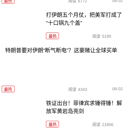
08-02
最热
阅读
6772
打伊朗五个月仗，把美军打成了
“十口锅九个盖”
最热
阅读
5190
特朗普要对伊朗“断气断电”？这豪赌让全球买单
08-02
最热
阅读
4343
铁证出台！菲律宾求锤得锤！解
放军黄岩岛亮剑
最热
阅读
21806