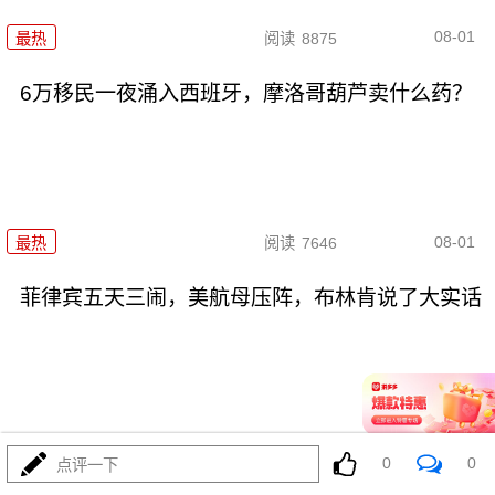
08-01
最热
阅读
8875
6万移民一夜涌入西班牙，摩洛哥葫芦卖什么药？
08-01
最热
阅读
7646
菲律宾五天三闹，美航母压阵，布林肯说了大实话
07-31
最热
阅读
26753
0
0
点评一下