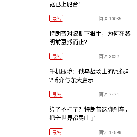
驱已上船台！
最热
阅读
10085
特朗普对波斯下狠手，为何在黎
明前戛然而止？
最热
阅读
3622
千机压境：俄乌战场上的\"蜂群
\"博弈与东大启示
最热
阅读
7474
算了不打了？特朗普这脚刹车，
把全世界都晃吐了
最热
阅读
14598