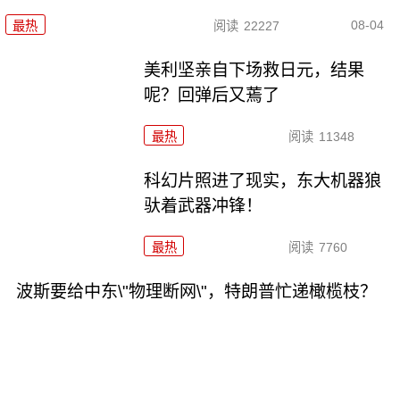
08-04
最热
阅读
22227
美利坚亲自下场救日元，结果
呢？回弹后又蔫了
最热
阅读
11348
科幻片照进了现实，东大机器狼
驮着武器冲锋！
最热
阅读
7760
波斯要给中东\"物理断网\"，特朗普忙递橄榄枝？