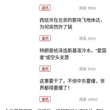
最热
阅读
3958
西班牙在北非的那块飞地休达，
为何突然炸了锅
最热
阅读
3544
特朗普给泽连斯基泼冷水，“爱国
者”或空头支票
最热
阅读
3154
这事要干了，不但中东要爆，世
界都得要爆了！
最热
阅读
18902