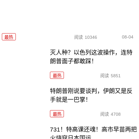
08-04
最热
阅读
10346
灭人种？以色列这波操作，连特
朗普面子都敢踩！
最热
阅读
5851
特朗普刚说要谈判，伊朗又是反
手就是一巴掌！
最热
阅读
4708
731！特高课还魂！高市早苗两把
火烧穿日本国运