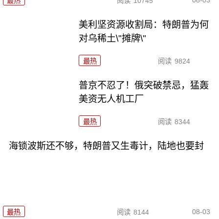
最热
阅读
10745
美利坚资源收割局：特朗普为何
对乌稀土\"摊牌\"
最热
阅读
9824
普京不忍了！俄突破禁忌，猛轰
美资无人机工厂
最热
阅读
8344
海锁波斯还不够，特朗普又生毒计，陆地也要封
08-03
最热
阅读
8144