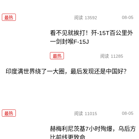
08-05
最热
阅读
13592
看不见就挨打！歼-15T百公里外
一剑封喉F-15J
最热
阅读
11285
印度满世界绕了一大圈，最后发现还是中国好？
08-05
最热
阅读
11015
赫梅利尼茨基7小时殉爆，乌后方
比前线更致命