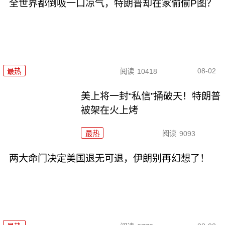
全世界都倒吸一口凉气，特朗普却在家偷偷P图？
08-02
最热
阅读
10418
美上将一封“私信”捅破天！特朗普
被架在火上烤
最热
阅读
9093
两大命门决定美国退无可退，伊朗别再幻想了！