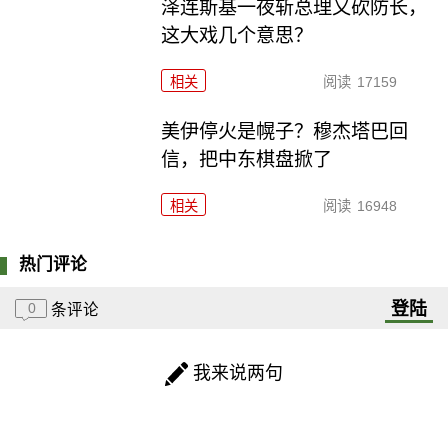
泽连斯基一夜斩总理又砍防长，
这大戏几个意思？
相关
阅读
17159
美伊停火是幌子？穆杰塔巴回
信，把中东棋盘掀了
相关
阅读
16948
热门评论
登陆
0
条评论
我来说两句