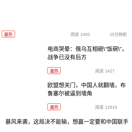
最热
阅读
2450
25分钟前
电商哭晕：俄乌互相砸\"饭碗\"，
战争已没有后方
最热
阅读
1427
欧盟想关门，中国人就翻墙，布
鲁塞尔被逼到墙角
最热
阅读
12919
暴风来袭，这局决不能输，想赢一定要和中国联手