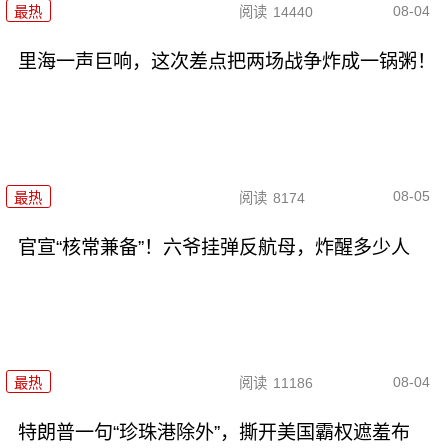
08-04
最热
阅读
14440
里海一声巨响，这次差点把两场战争炸成一锅粥！
08-05
最热
阅读
8174
官宣“核常兼备”！六爷挂弹反航母，炸醒多少人
08-04
最热
阅读
11186
特朗普一句“珍珠港除外”，撕开美国霸权遮羞布