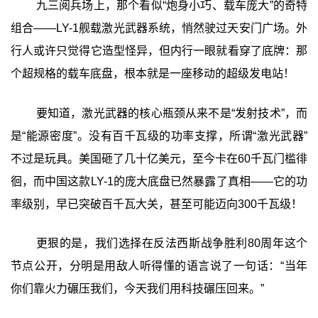
九三阅兵场上，那个看似“炮身小巧、载车庞大”的奇特
组合——LY-1舰载激光武器系统，悄然驶过天安门广场。外
行人或许只觉得它造型怪异，但内行一眼就看穿了底牌：那
个超规格的载车底盘，根本就是一座移动的超级发电站！
要知道，激光武器的核心瓶颈从来不是“发射技术”，而
是“能源密度”。没有百千瓦级的功率支撑，所谓“激光武器”
不过是玩具。美国砸了几十亿美元，至今卡在60千瓦门槛徘
徊，而中国这款LY-1的庞大底盘已然暴露了真相——它的功
率级别，早已突破百千瓦大关，甚至可能迈向300千瓦级！
更狠的是，我们选择在反法西斯战争胜利80周年这个
节点公开，分明是用敌人听得懂的语言说了一句话：“当年
你们靠火力碾压我们，今天我们用科技碾压回来。”