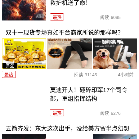
救护机送了命！
最热
阅读
6085
双十一现货专场真如平台商家所说的那样吗？
最热
阅读
31145
4小时前
莫迪开大！砸碎印军17个司令
部，重组指挥结构
最热
阅读
6276
五箭齐发：东大这次出手，没给美方留半点幻想