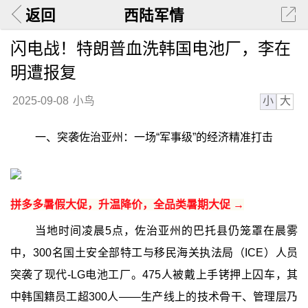
返回
西陆军情
闪电战！特朗普血洗韩国电池厂，李在
明遭报复
小
大
2025-09-08
小鸟
一、突袭佐治亚州：一场“军事级”的经济精准打击
拼多多暑假大促，升温降价，全品类暑期大促 →
当地时间凌晨5点，佐治亚州的巴托县仍笼罩在晨雾
中，300名国土安全部特工与移民海关执法局（ICE）人员
突袭了现代-LG电池工厂。475人被戴上手铐押上囚车，其
中韩国籍员工超300人——生产线上的技术骨干、管理层乃