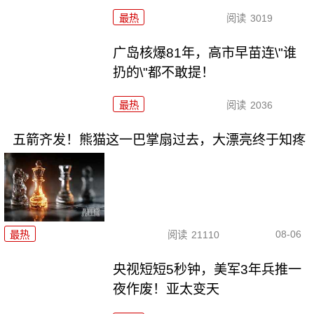
最热
阅读
3019
广岛核爆81年，高市早苗连\"谁
扔的\"都不敢提！
最热
阅读
2036
五箭齐发！熊猫这一巴掌扇过去，大漂亮终于知疼
08-06
最热
阅读
21110
央视短短5秒钟，美军3年兵推一
夜作废！亚太变天