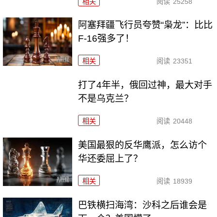
相关
阅读
25258
阿塞拜疆飞行员夸赞“枭龙”：比比
F-16强多了！
相关
阅读
23351
打了4年半，俄回过神，最大对手
不是乌克兰？
相关
阅读
20448
美国最狠的反华鹰派，怎么访个
华还委屈上了？
相关
阅读
18939
巴铁横扫海湾：沙科之后谁会是