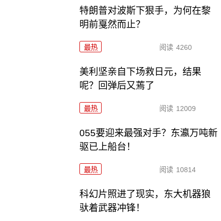
特朗普对波斯下狠手，为何在黎
明前戛然而止？
最热
阅读
4260
美利坚亲自下场救日元，结果
呢？回弹后又蔫了
最热
阅读
12009
055要迎来最强对手？东瀛万吨新
驱已上船台！
最热
阅读
10814
科幻片照进了现实，东大机器狼
驮着武器冲锋！