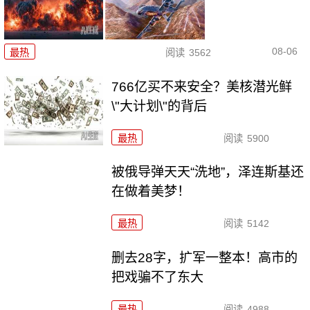
08-06
最热
阅读
3562
766亿买不来安全？美核潜光鲜
\"大计划\"的背后
最热
阅读
5900
被俄导弹天天“洗地”，泽连斯基还
在做着美梦！
最热
阅读
5142
删去28字，扩军一整本！高市的
把戏骗不了东大
最热
阅读
4988