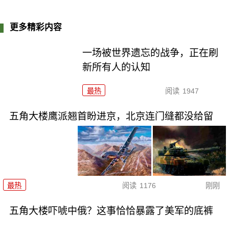
更多精彩内容
一场被世界遗忘的战争，正在刷
新所有人的认知
最热
阅读
1947
五角大楼鹰派翘首盼进京，北京连门缝都没给留
最热
阅读
1176
刚刚
五角大楼吓唬中俄？这事恰恰暴露了美军的底裤