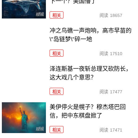
下一个？美国懵了
相关
阅读
18657
冲之鸟礁一声炮响，高市早苗的
\"岛链梦\"碎一地
相关
阅读
17510
泽连斯基一夜斩总理又砍防长，
这大戏几个意思？
相关
阅读
17477
美伊停火是幌子？穆杰塔巴回
信，把中东棋盘掀了
相关
阅读
17471