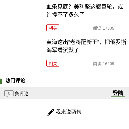
血条见底？美利坚这艘巨轮，或
许撑不了多久了
相关
阅读
17305
黄海这出“老将配新王”，把俄罗斯
海军看沉默了
相关
阅读
16209
热门评论
登陆
0
条评论
我来说两句