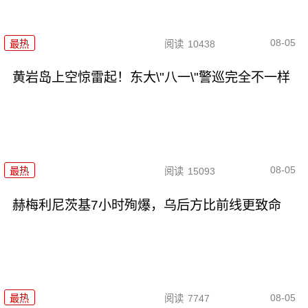
08-05
最热
阅读
10438
黄岩岛上空惊雷起！东大\"八一\"警巡完全不一样
08-05
最热
阅读
15093
赫梅利尼茨基7小时殉爆，乌后方比前线更致命
08-05
最热
阅读
7747