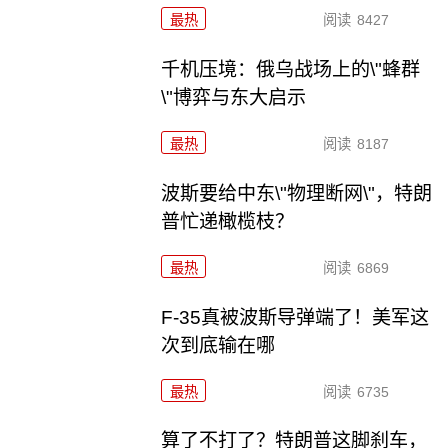
最热
阅读
8427
千机压境：俄乌战场上的\"蜂群
\"博弈与东大启示
最热
阅读
8187
波斯要给中东\"物理断网\"，特朗
普忙递橄榄枝？
最热
阅读
6869
F-35真被波斯导弹端了！美军这
次到底输在哪
最热
阅读
6735
算了不打了？特朗普这脚刹车，