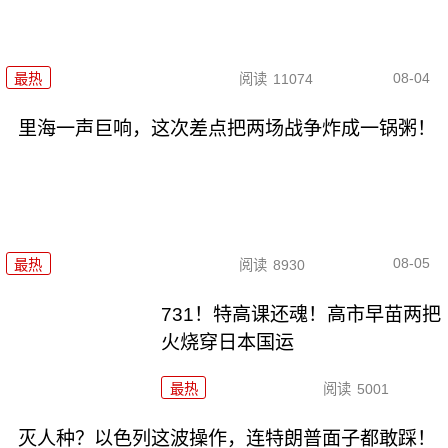
08-04
最热
阅读
11074
里海一声巨响，这次差点把两场战争炸成一锅粥！
08-05
最热
阅读
8930
731！特高课还魂！高市早苗两把
火烧穿日本国运
最热
阅读
5001
灭人种？以色列这波操作，连特朗普面子都敢踩！