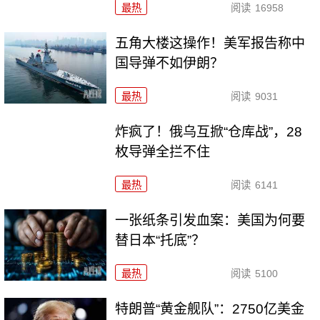
最热
阅读
16958
五角大楼这操作！美军报告称中
国导弹不如伊朗？
最热
阅读
9031
炸疯了！俄乌互掀“仓库战”，28
枚导弹全拦不住
最热
阅读
6141
一张纸条引发血案：美国为何要
替日本“托底”？
最热
阅读
5100
特朗普“黄金舰队”：2750亿美金