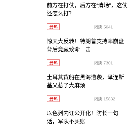
前方在打仗，后方在“清场”，这仗
还怎么打？
最热
阅读
5041
惊天大反转！特朗普支持率崩盘
背后竟藏致命一击
最热
阅读
7301
土耳其货船在黑海遭袭，泽连斯
基又惹了大麻烦
最热
阅读
15832
以色列内讧公开化！防长一句
话，军队不买账