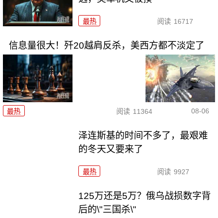
最热
阅读
16717
信息量很大！歼20越肩反杀，美西方都不淡定了
08-06
最热
阅读
11364
泽连斯基的时间不多了，最艰难
的冬天又要来了
最热
阅读
9927
125万还是5万？俄乌战损数字背
后的\"三国杀\"