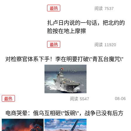
最热
阅读
7537
扎卢日内说的一句话，把北约的
脸按在地上摩擦
最热
阅读
11920
对检察官体系下手！李在明要打破\"青瓦台魔咒\"
08-06
最热
阅读
5547
电商哭晕：俄乌互相砸\"饭碗\"，战争已没有后方