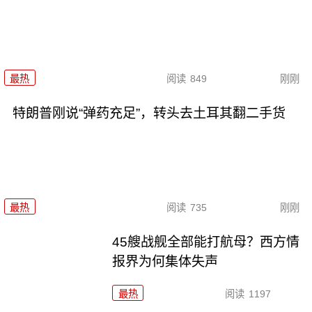
最热
阅读
849
刚刚
特朗普刚说“弹药充足”，转头去土耳其翻二手货
最热
阅读
735
刚刚
45艘战舰全部能打航母？西方情
报界为何集体失声
最热
阅读
1197