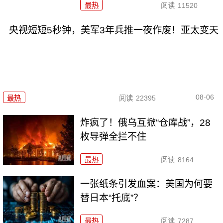
最热
阅读
11520
央视短短5秒钟，美军3年兵推一夜作废！亚太变天
08-06
最热
阅读
22395
炸疯了！俄乌互掀“仓库战”，28
枚导弹全拦不住
最热
阅读
8164
一张纸条引发血案：美国为何要
替日本“托底”？
最热
阅读
7287