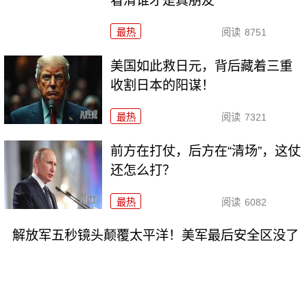
看清谁才是真朋友
最热
阅读
8751
美国如此救日元，背后藏着三重
收割日本的阳谋！
最热
阅读
7321
前方在打仗，后方在“清场”，这仗
还怎么打？
最热
阅读
6082
解放军五秒镜头颠覆太平洋！美军最后安全区没了