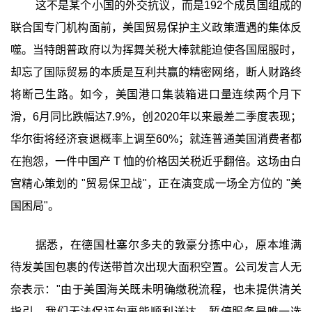
这不是某个小国的外交抗议，而是192个成员国组成的
联合国专门机构面前，美国贸易保护主义政策遭遇的集体反
噬。当特朗普政府以为挥舞关税大棒就能迫使各国屈服时，
却忘了国际贸易的本质是互利共赢的精密网络，断人财路终
将断己生路。如今，美国港口集装箱进口量连续两个月下
滑，6月同比跌幅达7.9%，创2020年以来最差二季度表现；
华尔街将经济衰退概率上调至60%；就连普通美国消费者都
在抱怨，一件中国产 T 恤的价格因关税近乎翻倍。这场由白
宫精心策划的 "贸易保卫战"，正在演变成一场全方位的 "美
国困局"。
据悉，在德国杜塞尔多夫的敦豪分拣中心，原本堆满
待发美国包裹的传送带首次出现大面积空置。公司发言人无
奈表示："由于美国海关既未明确缴税流程，也未提供清关
指引，我们无法保证包裹能顺利送达，暂停服务是唯一选