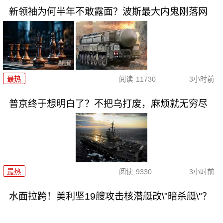
新领袖为何半年不敢露面？波斯最大内鬼刚落网
最热
阅读
11730
3小时前
普京终于想明白了？不把乌打废，麻烦就无穷尽
最热
阅读
9330
3小时前
水面拉跨！美利坚19艘攻击核潜艇改\"暗杀艇\"？