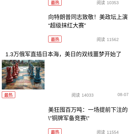
最热
阅读
10353
向特朗普同志致敬！美政坛上演
“超级抹红大赛”
最热
阅读
11562
1.3万俄军直插日本海，美日的双线噩梦开始了
08-07
最热
阅读
14033
美狂囤百万吨：一场提前下注的
\"铜牌军备竞赛\"
最热
阅读
11554