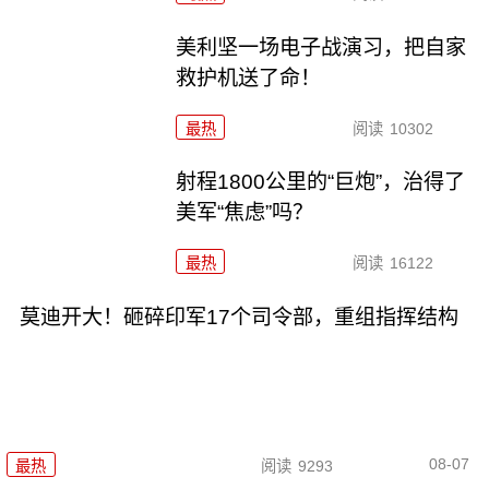
美利坚一场电子战演习，把自家
救护机送了命！
最热
阅读
10302
射程1800公里的“巨炮”，治得了
美军“焦虑”吗？
最热
阅读
16122
莫迪开大！砸碎印军17个司令部，重组指挥结构
08-07
最热
阅读
9293