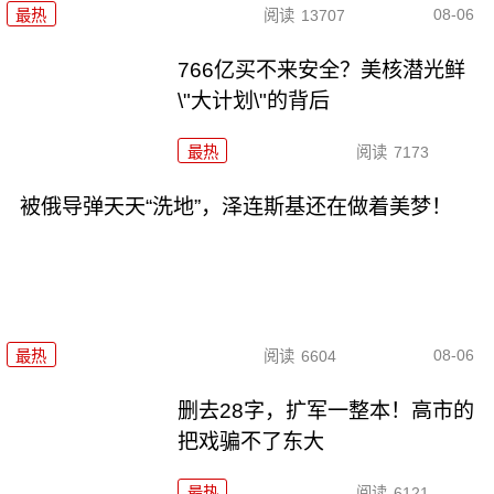
08-06
最热
阅读
13707
766亿买不来安全？美核潜光鲜
\"大计划\"的背后
最热
阅读
7173
被俄导弹天天“洗地”，泽连斯基还在做着美梦！
08-06
最热
阅读
6604
删去28字，扩军一整本！高市的
把戏骗不了东大
最热
阅读
6121