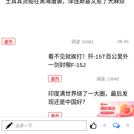
土耳其货船在黑海遭袭，泽连斯基又惹了大麻烦
08-05
最热
阅读
16981
看不见就挨打！歼-15T百公里外
一剑封喉F-15J
最热
阅读
13840
印度满世界绕了一大圈，最后发
现还是中国好？
最热
阅读
13391
0
0
点评一下
特朗普突然关闭领事馆，高市早