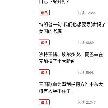
自己下令开打？
最热
阅读
12388
特朗普一句“我们也想要导弹”揭了
美国的老底
最热
阅读
6889
沙特王储、埃尔多安、夏巴兹在
麦加搞了个大新闻
最热
阅读
5998
三国歃血为盟剑指何方？中东大
棋有人坐不住了！
最热
阅读
21347