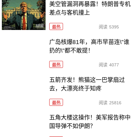
美空管漏洞再暴露！特朗普专机
差点与客机撞上
最热
阅读
5395
广岛核爆81年，高市早苗连\"谁
扔的\"都不敢提！
最热
阅读
4077
五箭齐发！熊猫这一巴掌扇过
去，大漂亮终于知疼
最热
阅读
25816
五角大楼这操作！美军报告称中
国导弹不如伊朗？