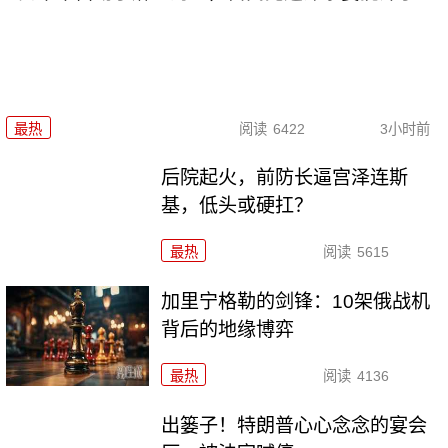
最热
阅读
6422
3小时前
后院起火，前防长逼宫泽连斯
基，低头或硬扛？
最热
阅读
5615
加里宁格勒的剑锋：10架俄战机
背后的地缘博弈
最热
阅读
4136
出篓子！特朗普心心念念的宴会