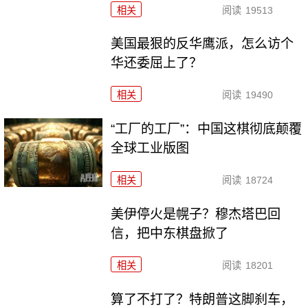
相关
阅读
19513
美国最狠的反华鹰派，怎么访个
华还委屈上了？
相关
阅读
19490
“工厂的工厂”：中国这棋彻底颠覆
全球工业版图
相关
阅读
18724
美伊停火是幌子？穆杰塔巴回
信，把中东棋盘掀了
相关
阅读
18201
算了不打了？特朗普这脚刹车，