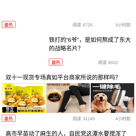
最热
阅读
6725
3小时前
铁打的“6爷”，是如何熬成了东大
的战略名片？
最热
阅读
8022
双十一现货专场真如平台商家所说的那样吗？
最热
阅读
31145
4小时前
高市早苗动了麻生的人，自民党这潭水要搅浑了