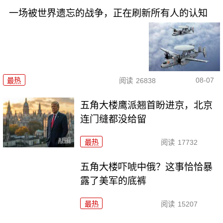
一场被世界遗忘的战争，正在刷新所有人的认知
08-07
最热
阅读
26838
五角大楼鹰派翘首盼进京，北京
连门缝都没给留
最热
阅读
17732
五角大楼吓唬中俄？这事恰恰暴
露了美军的底裤
最热
阅读
15207