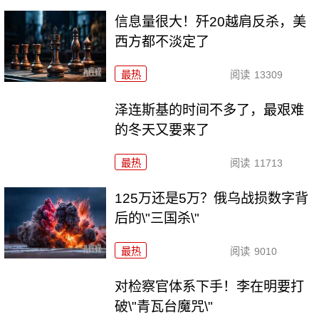
信息量很大！歼20越肩反杀，美
西方都不淡定了
最热
阅读
13309
泽连斯基的时间不多了，最艰难
的冬天又要来了
最热
阅读
11713
125万还是5万？俄乌战损数字背
后的\"三国杀\"
最热
阅读
9010
对检察官体系下手！李在明要打
破\"青瓦台魔咒\"