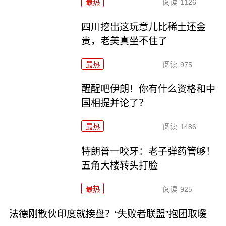
最热
阅读
1126
四川挖出这玩意儿比稀土还金
贵，老美真坐不住了
最热
阅读
975
醒醒吧伊朗！你有什么资格和中
国相提并论了？
最热
阅读
1486
特朗普一咬牙：老子弹药管够！
五角大楼转头打脸
最热
阅读
925
法德刚散伙印度就接盘？“失败者联盟”抱团取暖