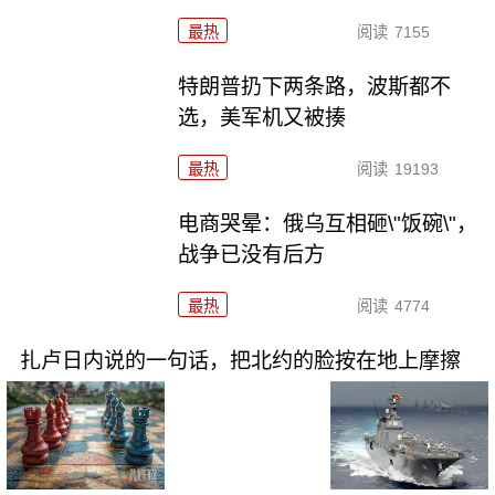
最热
阅读
7155
特朗普扔下两条路，波斯都不
选，美军机又被揍
最热
阅读
19193
电商哭晕：俄乌互相砸\"饭碗\"，
战争已没有后方
最热
阅读
4774
扎卢日内说的一句话，把北约的脸按在地上摩擦