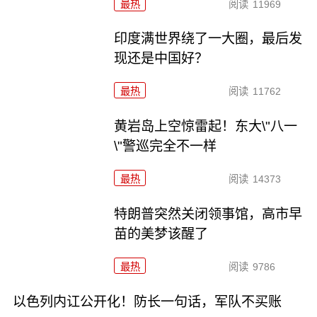
最热
阅读
11969
印度满世界绕了一大圈，最后发
现还是中国好？
最热
阅读
11762
黄岩岛上空惊雷起！东大\"八一
\"警巡完全不一样
最热
阅读
14373
特朗普突然关闭领事馆，高市早
苗的美梦该醒了
最热
阅读
9786
以色列内讧公开化！防长一句话，军队不买账