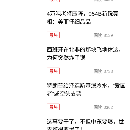
4万吨老将压阵，054B新锐亮
相：美菲仔细品品
最热
阅读
8139
西班牙在北非的那块飞地休达，
为何突然炸了锅
最热
阅读
3733
特朗普给泽连斯基泼冷水，“爱国
者”或空头支票
最热
阅读
3362
这事要干了，不但中东要爆，世
界都得要爆了！