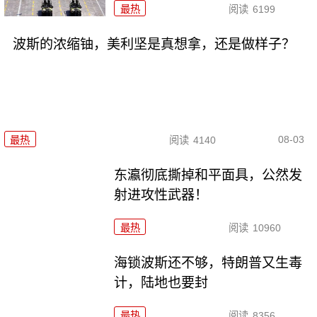
最热
阅读
6199
波斯的浓缩铀，美利坚是真想拿，还是做样子？
08-03
最热
阅读
4140
东瀛彻底撕掉和平面具，公然发
射进攻性武器！
最热
阅读
10960
海锁波斯还不够，特朗普又生毒
计，陆地也要封
最热
阅读
8356