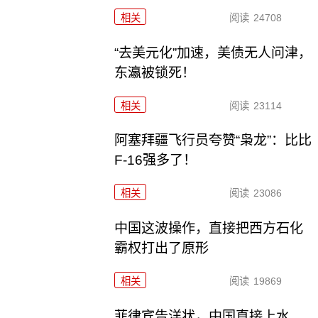
相关
阅读
24708
“去美元化”加速，美债无人问津，
东瀛被锁死！
相关
阅读
23114
阿塞拜疆飞行员夸赞“枭龙”：比比
F-16强多了！
相关
阅读
23086
中国这波操作，直接把西方石化
霸权打出了原形
相关
阅读
19869
菲律宾告洋状，中国直接上水