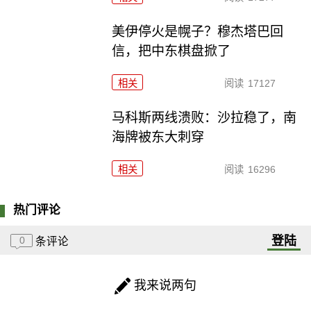
美伊停火是幌子？穆杰塔巴回
信，把中东棋盘掀了
相关
阅读
17127
马科斯两线溃败：沙拉稳了，南
海牌被东大刺穿
相关
阅读
16296
热门评论
登陆
0
条评论
我来说两句