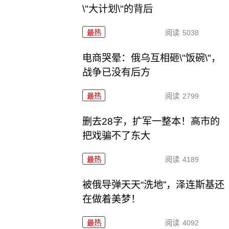
\"大计划\"的背后
最热
阅读
5038
电商哭晕：俄乌互相砸\"饭碗\"，
战争已没有后方
最热
阅读
2799
删去28字，扩军一整本！高市的
把戏骗不了东大
最热
阅读
4189
被俄导弹天天“洗地”，泽连斯基还
在做着美梦！
最热
阅读
4092