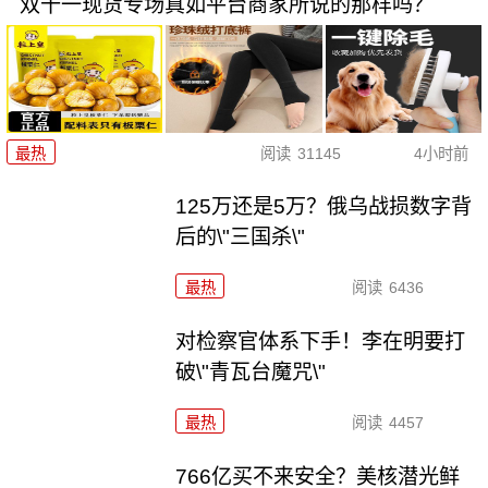
双十一现货专场真如平台商家所说的那样吗？
最热
阅读
31145
4小时前
125万还是5万？俄乌战损数字背
后的\"三国杀\"
最热
阅读
6436
对检察官体系下手！李在明要打
破\"青瓦台魔咒\"
最热
阅读
4457
766亿买不来安全？美核潜光鲜