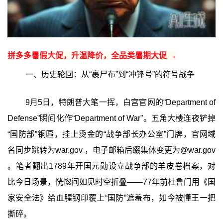
拼多多暑假大促，升温降价，全品类暑期大促 →
一、历史轮回：从“裹尸布”到“冲锋号”的符号战争
9月5日，特朗普大笔一挥，白宫官网的“Department of
Defense”瞬间化作“Department of War”。五角大楼连夜铲掉
“国防部”铜匾，挂上烫金的“战争部长办公室”门牌，官网域
名同步跳转为war.gov ，电子邮箱后缀集体变更为@war.gov
。笔者翻出1789年开国元勋设立战争部的羊皮卷档案，对
比今日场景，恍惚间如见时空折叠——77年前杜鲁门用《国
家安全法》给血腥钢印覆上“国防”遮羞布，如今被懂王一把
撕碎。