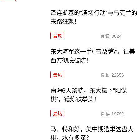
泽连斯基的“清场行动”与乌克兰的
末路狂飙！
最热
阅读
3624
东大海军这一手\"普及牌\"，让美
西方彻底破防！
最热
阅读
22656
南海6天禁航，东大摆下“阳谋
棋”，锤炼铁拳头！
最热
阅读
19792
马、特和好，美中期选举这盘大
棋，水有多深？