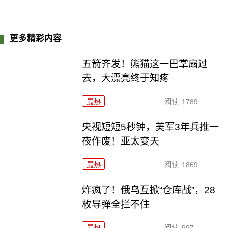
更多精彩内容
五箭齐发！熊猫这一巴掌扇过
去，大漂亮终于知疼
最热
阅读
1789
央视短短5秒钟，美军3年兵推一
夜作废！亚太变天
最热
阅读
1869
炸疯了！俄乌互掀“仓库战”，28
枚导弹全拦不住
最热
阅读
997