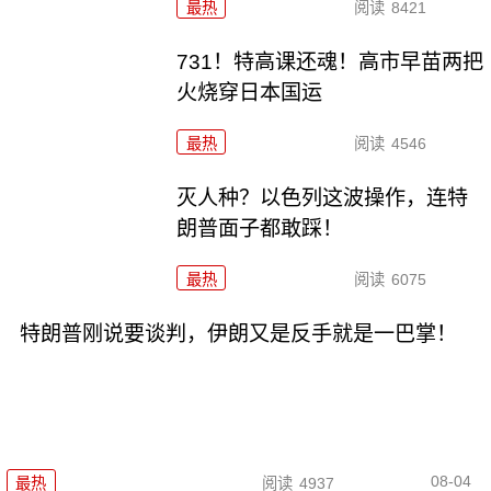
最热
阅读
8421
731！特高课还魂！高市早苗两把
火烧穿日本国运
最热
阅读
4546
灭人种？以色列这波操作，连特
朗普面子都敢踩！
最热
阅读
6075
特朗普刚说要谈判，伊朗又是反手就是一巴掌！
08-04
最热
阅读
4937