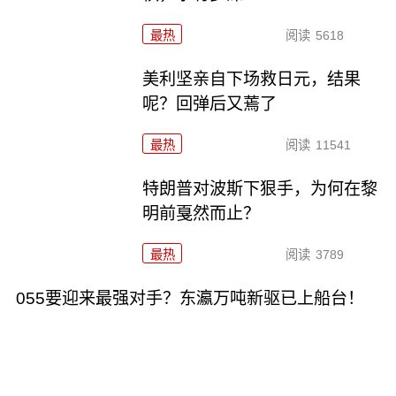
最热
阅读
5618
美利坚亲自下场救日元，结果
呢？回弹后又蔫了
最热
阅读
11541
特朗普对波斯下狠手，为何在黎
明前戛然而止？
最热
阅读
3789
055要迎来最强对手？东瀛万吨新驱已上船台！