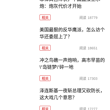
炮：炮灰代价才开始
相关
阅读
18779
美国最狠的反华鹰派，怎么访个
华还委屈上了？
相关
阅读
18651
冲之鸟礁一声炮响，高市早苗的
\"岛链梦\"碎一地
相关
阅读
17303
泽连斯基一夜斩总理又砍防长，
这大戏几个意思？
相关
阅读
17277