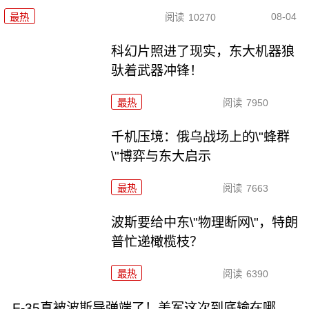
08-04
最热
阅读
10270
科幻片照进了现实，东大机器狼
驮着武器冲锋！
最热
阅读
7950
千机压境：俄乌战场上的\"蜂群
\"博弈与东大启示
最热
阅读
7663
波斯要给中东\"物理断网\"，特朗
普忙递橄榄枝？
最热
阅读
6390
F-35真被波斯导弹端了！美军这次到底输在哪