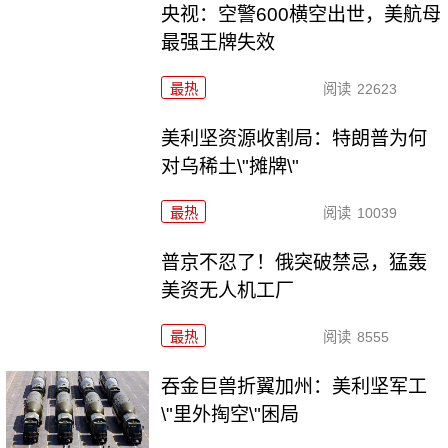
央视：空警600横空出世，美航母
最强王牌失效
最热
阅读
22623
美利坚资源收割局：特朗普为何
对乌稀土\"摊牌\"
最热
阅读
10039
普京不忍了！俄突破禁忌，猛轰
美资无人机工厂
最热
阅读
8555
吞金巨兽折翼加州：美利坚军工
\"里外掏空\"困局