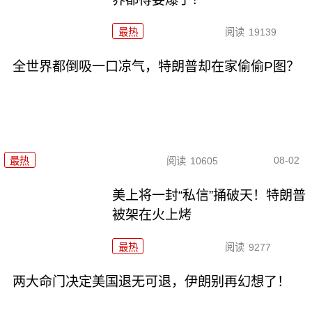
最热
阅读
19139
全世界都倒吸一口凉气，特朗普却在家偷偷P图？
08-02
最热
阅读
10605
美上将一封“私信”捅破天！特朗普
被架在火上烤
最热
阅读
9277
两大命门决定美国退无可退，伊朗别再幻想了！