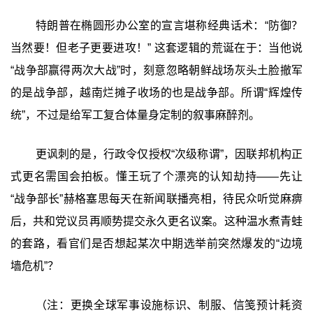
特朗普在椭圆形办公室的宣言堪称经典话术：“防御？
当然要！但老子更要进攻！” 这套逻辑的荒诞在于：当他说
“战争部赢得两次大战”时，刻意忽略朝鲜战场灰头土脸撤军
的是战争部，越南烂摊子收场的也是战争部。所谓“辉煌传
统”，不过是给军工复合体量身定制的叙事麻醉剂。
更讽刺的是，行政令仅授权“次级称谓”，因联邦机构正
式更名需国会拍板。懂王玩了个漂亮的认知劫持——先让
“战争部长”赫格塞思每天在新闻联播亮相，待民众听觉麻痹
后，共和党议员再顺势提交永久更名议案。这种温水煮青蛙
的套路，看官们是否想起某次中期选举前突然爆发的“边境
墙危机”？
（注：更换全球军事设施标识、制服、信笺预计耗资