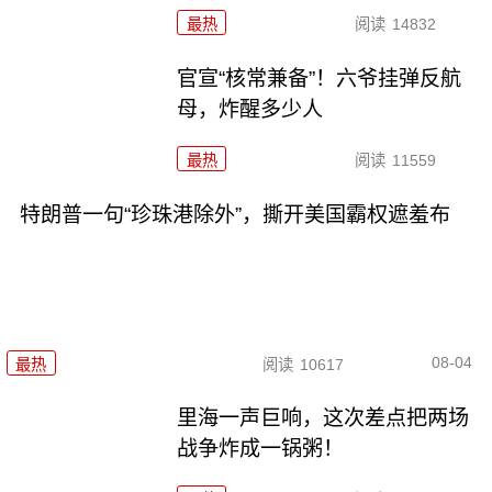
最热
阅读
14832
官宣“核常兼备”！六爷挂弹反航
母，炸醒多少人
最热
阅读
11559
特朗普一句“珍珠港除外”，撕开美国霸权遮羞布
08-04
最热
阅读
10617
里海一声巨响，这次差点把两场
战争炸成一锅粥！