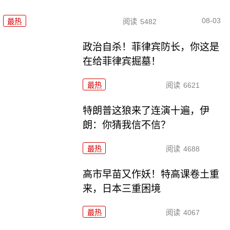
08-03
最热
阅读
5482
政治自杀！菲律宾防长，你这是
在给菲律宾掘墓！
最热
阅读
6621
特朗普这狼来了连演十遍，伊
朗：你猜我信不信？
最热
阅读
4688
高市早苗又作妖！特高课卷土重
来，日本三重困境
最热
阅读
4067