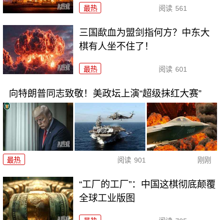
最热
阅读
561
三国歃血为盟剑指何方？中东大
棋有人坐不住了！
最热
阅读
601
向特朗普同志致敬！美政坛上演“超级抹红大赛”
最热
阅读
901
刚刚
“工厂的工厂”：中国这棋彻底颠覆
全球工业版图