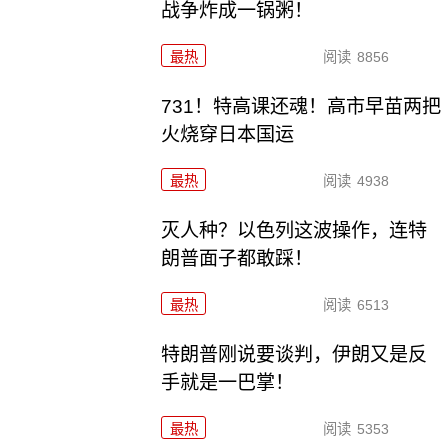
战争炸成一锅粥！
最热
阅读
8856
731！特高课还魂！高市早苗两把
火烧穿日本国运
最热
阅读
4938
灭人种？以色列这波操作，连特
朗普面子都敢踩！
最热
阅读
6513
特朗普刚说要谈判，伊朗又是反
手就是一巴掌！
最热
阅读
5353