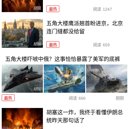
最热
阅读
1247
五角大楼鹰派翘首盼进京，北京
连门缝都没给留
最热
阅读
659
五角大楼吓唬中俄？这事恰恰暴露了美军的底裤
最热
阅读
666
刚刚
胡塞这一炸，我终于看懂伊朗总
统昨天那句话了