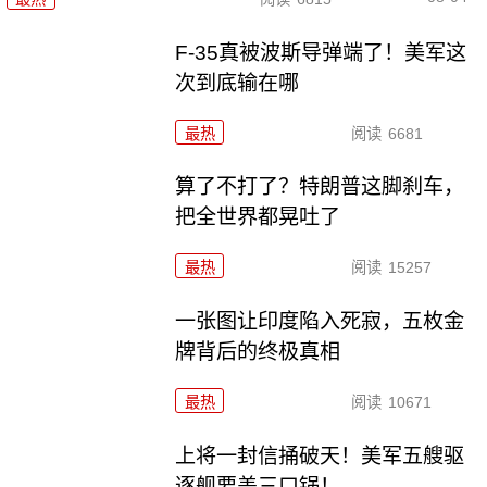
F-35真被波斯导弹端了！美军这
次到底输在哪
最热
阅读
6681
算了不打了？特朗普这脚刹车，
把全世界都晃吐了
最热
阅读
15257
一张图让印度陷入死寂，五枚金
牌背后的终极真相
最热
阅读
10671
上将一封信捅破天！美军五艘驱
逐舰要盖三口锅！