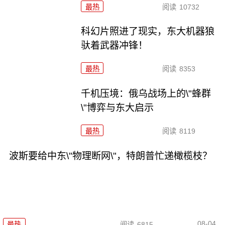
最热
阅读
10732
科幻片照进了现实，东大机器狼
驮着武器冲锋！
最热
阅读
8353
千机压境：俄乌战场上的\"蜂群
\"博弈与东大启示
最热
阅读
8119
波斯要给中东\"物理断网\"，特朗普忙递橄榄枝？
08-04
最热
阅读
6815