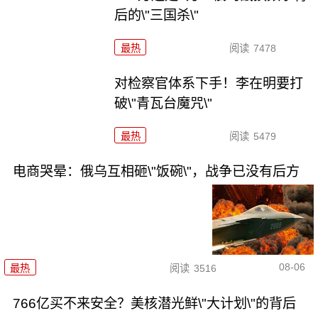
后的\"三国杀\"
最热
阅读
7478
对检察官体系下手！李在明要打
破\"青瓦台魔咒\"
最热
阅读
5479
电商哭晕：俄乌互相砸\"饭碗\"，战争已没有后方
08-06
最热
阅读
3516
766亿买不来安全？美核潜光鲜\"大计划\"的背后