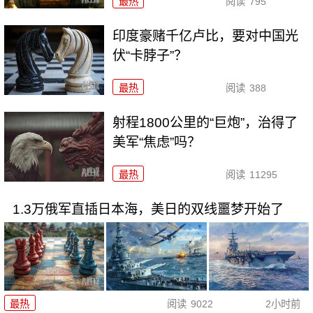
最热
阅读
795
印度豪赌千亿卢比，要对中国光
伏“卡脖子”？
最热
阅读
388
射程1800公里的“巨炮”，治得了
美军“焦虑”吗？
最热
阅读
11295
1.3万俄军直插日本海，美日的双线噩梦开始了
最热
阅读
9022
2小时前