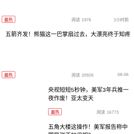
最热
阅读
1976
2小时前
五箭齐发！熊猫这一巴掌扇过去，大漂亮终于知疼
08-06
最热
阅读
20926
央视短短5秒钟，美军3年兵推一
夜作废！亚太变天
最热
阅读
16773
五角大楼这操作！美军报告称中