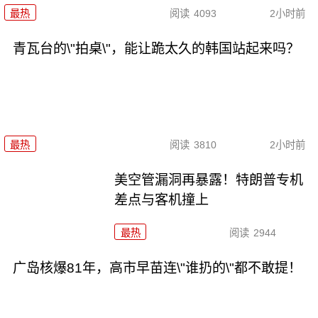
最热
阅读
4093
2小时前
青瓦台的\"拍桌\"，能让跪太久的韩国站起来吗？
最热
阅读
3810
2小时前
美空管漏洞再暴露！特朗普专机
差点与客机撞上
最热
阅读
2944
广岛核爆81年，高市早苗连\"谁扔的\"都不敢提！