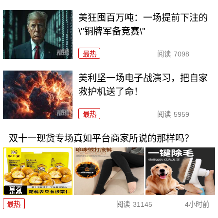
美狂囤百万吨：一场提前下注的
\"铜牌军备竞赛\"
最热
阅读
7098
美利坚一场电子战演习，把自家
救护机送了命！
最热
阅读
5959
双十一现货专场真如平台商家所说的那样吗？
最热
阅读
31145
4小时前