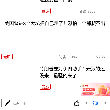
最热
阅读
7255
美国踏进3个大坑把自己埋了！恐怕一个都爬不出
08-03
最热
阅读
17086
特朗普要对伊朗动手？最狠的还
没来，最骚的来了
最热
阅读
5845
政治自杀！菲律宾防长，你这是
0
0
点评一下
在给菲律宾掘墓！