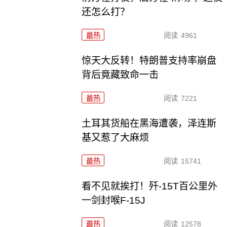
还怎么打？
最热
阅读
4961
惊天大反转！特朗普支持率崩盘
背后竟藏致命一击
最热
阅读
7221
土耳其货船在黑海遭袭，泽连斯
基又惹了大麻烦
最热
阅读
15741
看不见就挨打！歼-15T百公里外
一剑封喉F-15J
最热
阅读
12578