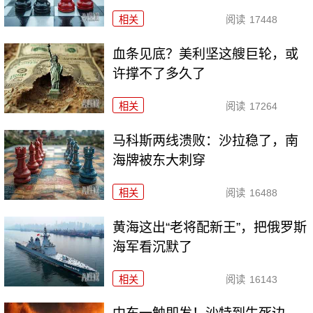
相关
阅读
17448
血条见底？美利坚这艘巨轮，或
许撑不了多久了
相关
阅读
17264
马科斯两线溃败：沙拉稳了，南
海牌被东大刺穿
相关
阅读
16488
黄海这出“老将配新王”，把俄罗斯
海军看沉默了
相关
阅读
16143