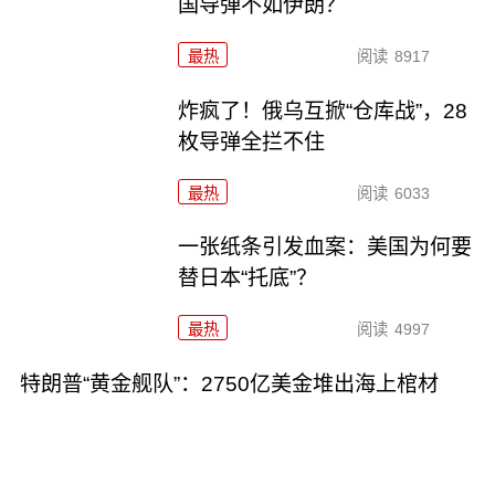
国导弹不如伊朗？
最热
阅读
8917
炸疯了！俄乌互掀“仓库战”，28
枚导弹全拦不住
最热
阅读
6033
一张纸条引发血案：美国为何要
替日本“托底”？
最热
阅读
4997
特朗普“黄金舰队”：2750亿美金堆出海上棺材