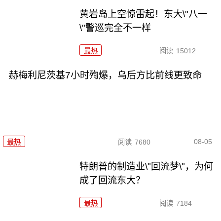
黄岩岛上空惊雷起！东大\"八一
\"警巡完全不一样
最热
阅读
15012
赫梅利尼茨基7小时殉爆，乌后方比前线更致命
08-05
最热
阅读
7680
特朗普的制造业\"回流梦\"，为何
成了回流东大？
最热
阅读
7184