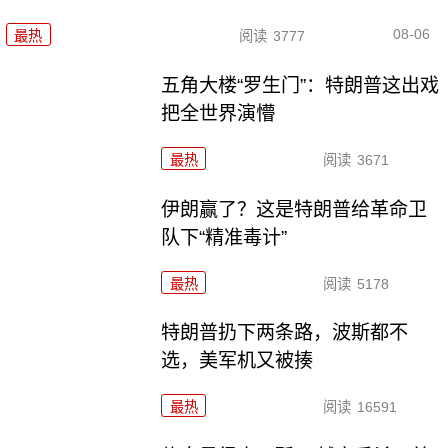
08-06
最热
阅读
3777
五角大楼“罗生门”：特朗普这出戏
把全世界演懵
最热
阅读
3671
伊朗赢了？这是特朗普给革命卫
队下“精准毒计”
最热
阅读
5178
特朗普扔下两条路，波斯都不
选，美军机又被揍
最热
阅读
16591