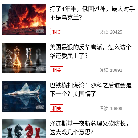
打了4年半，俄回过神，最大对手
不是乌克兰？
相关
阅读
20425
美国最狠的反华鹰派，怎么访个
华还委屈上了？
相关
阅读
18892
巴铁横扫海湾：沙科之后谁会是
下一个？美国懵了
相关
阅读
18606
泽连斯基一夜斩总理又砍防长，
这大戏几个意思？