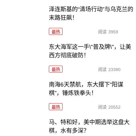
泽连斯基的“清场行动”与乌克兰的
末路狂飙！
最热
阅读
3959
东大海军这一手\"普及牌\"，让美
西方彻底破防！
最热
阅读
23380
南海6天禁航，东大摆下“阳谋
棋”，锤炼铁拳头！
最热
阅读
20552
马、特和好，美中期选举这盘大
棋，水有多深？