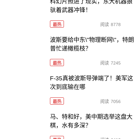
科幻片照进了现实，东大机器狼
驮着武器冲锋！
最热
阅读
8778
波斯要给中东\"物理断网\"，特朗
普忙递橄榄枝？
最热
阅读
7245
F-35真被波斯导弹端了！美军这
次到底输在哪
最热
阅读
7056
马、特和好，美中期选举这盘大
棋，水有多深？