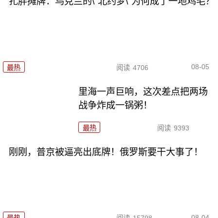
扎胖摊牌：乌克兰的\"北约梦\"为何成了一地鸡毛？
08-05
最热
阅读
4706
里海一声巨响，这次差点把两场
战争炸成一锅粥！
最热
阅读
9393
刚刚，普京被逼亮出底牌！俄罗斯要干大事了！
08-04