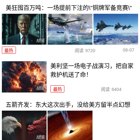
美狂囤百万吨：一场提前下注的\"铜牌军备竞赛\"
08-07
最热
阅读
9720
美利坚一场电子战演习，把自家
救护机送了命！
最热
阅读
8404
五箭齐发：东大这次出手，没给美方留半点幻想