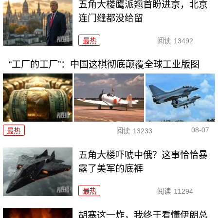
五角大楼鹰派翘首盼进京，北京
连门缝都没给留
最热
阅读
13492
“工厂的工厂”：中国这棋彻底颠覆全球工业版图
08-07
最热
阅读
13233
五角大楼吓唬中俄？这事恰恰暴
露了美军的底裤
最热
阅读
11294
胡塞这一炸，我终于看懂伊朗总