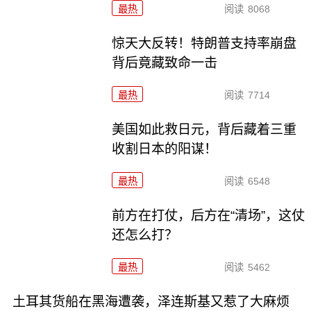
最热
阅读
8068
惊天大反转！特朗普支持率崩盘
背后竟藏致命一击
最热
阅读
7714
美国如此救日元，背后藏着三重
收割日本的阳谋！
最热
阅读
6548
前方在打仗，后方在“清场”，这仗
还怎么打？
最热
阅读
5462
土耳其货船在黑海遭袭，泽连斯基又惹了大麻烦