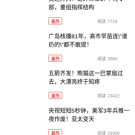
部，重组指挥结构
最热
阅读
7718
广岛核爆81年，高市早苗连\"谁
扔的\"都不敢提！
最热
阅读
2880
五箭齐发！熊猫这一巴掌扇过
去，大漂亮终于知疼
最热
阅读
23422
央视短短5秒钟，美军3年兵推一
夜作废！亚太变天
最热
阅读
19300