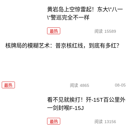
黄岩岛上空惊雷起！东大\"八一
\"警巡完全不一样
最热
阅读
15589
核牌局的模糊艺术：普京核红线，到底有多红？
08-05
最热
阅读
4865
看不见就挨打！歼-15T百公里外
一剑封喉F-15J
最热
阅读
13156