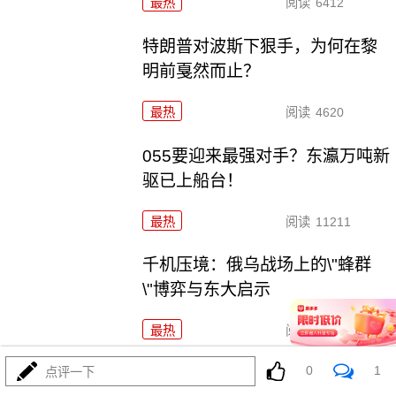
最热
阅读
6412
特朗普对波斯下狠手，为何在黎
明前戛然而止？
最热
阅读
4620
055要迎来最强对手？东瀛万吨新
驱已上船台！
最热
阅读
11211
千机压境：俄乌战场上的\"蜂群
\"博弈与东大启示
最热
阅读
8576
0
1
算了不打了？特朗普这脚刹车，
点评一下