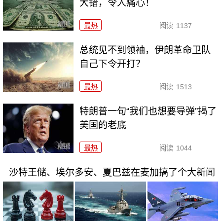
大错，令人痛心！
最热
阅读
1137
总统见不到领袖，伊朗革命卫队
自己下令开打？
最热
阅读
1513
特朗普一句“我们也想要导弹”揭了
美国的老底
最热
阅读
1044
沙特王储、埃尔多安、夏巴兹在麦加搞了个大新闻