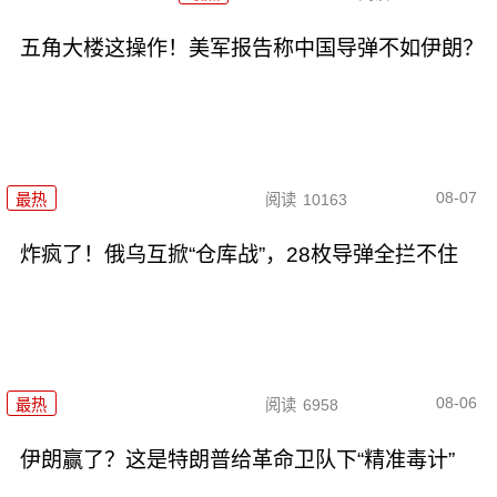
五角大楼这操作！美军报告称中国导弹不如伊朗？
08-07
最热
阅读
10163
炸疯了！俄乌互掀“仓库战”，28枚导弹全拦不住
08-06
最热
阅读
6958
伊朗赢了？这是特朗普给革命卫队下“精准毒计”