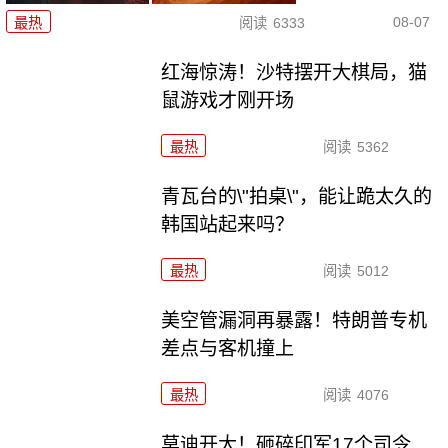
08-07
最热
阅读
6333
红海惊涛！沙特摆开大棋局，猫
鼠游戏才刚开场
最热
阅读
5362
青瓦台的\"拍桌\"，能让跪太久的
韩国站起来吗？
最热
阅读
5012
美空管漏洞再暴露！特朗普专机
差点与客机撞上
最热
阅读
4076
莫迪开大！砸碎印军17个司令