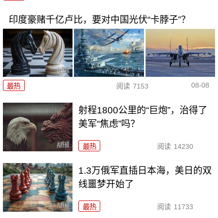
印度豪赌千亿卢比，要对中国光伏“卡脖子”？
08-08
最热
阅读
7153
射程1800公里的“巨炮”，治得了
美军“焦虑”吗？
最热
阅读
14230
1.3万俄军直插日本海，美日的双
线噩梦开始了
最热
阅读
11733