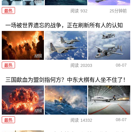
最热
阅读
932
25分钟前
一场被世界遗忘的战争，正在刷新所有人的认知
08-07
最热
阅读
20203
三国歃血为盟剑指何方？中东大棋有人坐不住了！
08-07
最热
阅读
14332