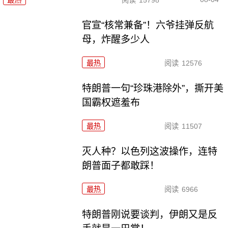
最热
阅读
15798
官宣“核常兼备”！六爷挂弹反航
母，炸醒多少人
最热
阅读
12576
特朗普一句“珍珠港除外”，撕开美
国霸权遮羞布
最热
阅读
11507
灭人种？以色列这波操作，连特
朗普面子都敢踩！
最热
阅读
6966
特朗普刚说要谈判，伊朗又是反