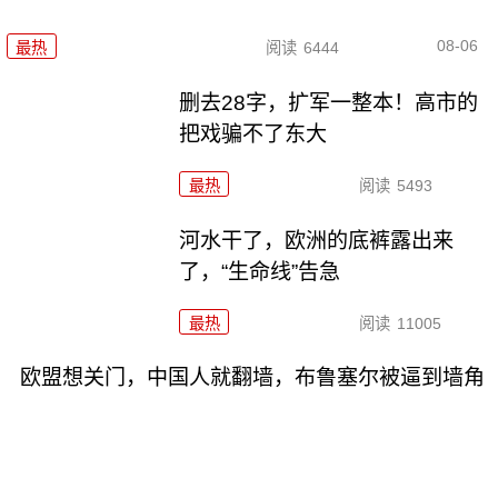
08-06
最热
阅读
6444
删去28字，扩军一整本！高市的
把戏骗不了东大
最热
阅读
5493
河水干了，欧洲的底裤露出来
了，“生命线”告急
最热
阅读
11005
欧盟想关门，中国人就翻墙，布鲁塞尔被逼到墙角