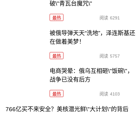
破\"青瓦台魔咒\"
最热
阅读
6291
被俄导弹天天“洗地”，泽连斯基还
在做着美梦！
最热
阅读
5757
电商哭晕：俄乌互相砸\"饭碗\"，
战争已没有后方
最热
阅读
4103
766亿买不来安全？美核潜光鲜\"大计划\"的背后