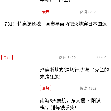
手就是一巴掌！
最热
阅读
5823
731！特高课还魂！高市早苗两把火烧穿日本国运
08-04
最热
阅读
5420
泽连斯基的“清场行动”与乌克兰的
末路狂飙！
最热
阅读
4382
南海6天禁航，东大摆下“阳谋
棋”，锤炼铁拳头！