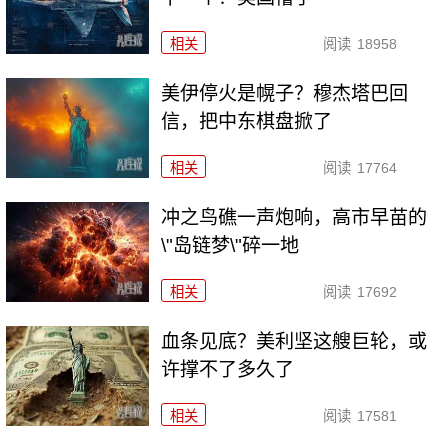
相关
阅读
18958
美伊停火是幌子？穆杰塔巴回
信，把中东棋盘掀了
相关
阅读
17764
冲之鸟礁一声炮响，高市早苗的
\"岛链梦\"碎一地
相关
阅读
17692
血条见底？美利坚这艘巨轮，或
许撑不了多久了
相关
阅读
17581