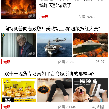
统昨天那句话了
最热
阅读
8246
向特朗普同志致敬！美政坛上演“超级抹红大赛”
08-07
最热
阅读
8285
双十一现货专场真如平台商家所说的那样吗？
最热
阅读
31145
4小时前