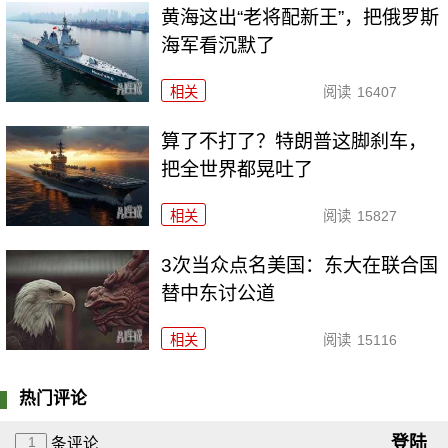
黄海这出“老将配新王”，把俄罗斯
海军看沉默了
相关
阅读
16407
算了不打了？特朗普这脚刹车，
把全世界都晃吐了
相关
阅读
15827
3次当众点名美国：东大在联合国
替中东讨公道
相关
阅读
15116
热门评论
登陆
1
条评论