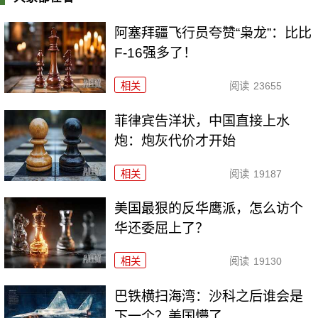
阿塞拜疆飞行员夸赞“枭龙”：比比
F-16强多了！
相关
阅读
23655
菲律宾告洋状，中国直接上水
炮：炮灰代价才开始
相关
阅读
19187
美国最狠的反华鹰派，怎么访个
华还委屈上了？
相关
阅读
19130
巴铁横扫海湾：沙科之后谁会是
下一个？美国懵了