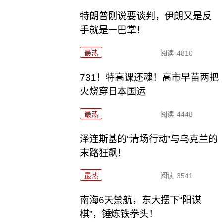
特朗普刚说要谈判，伊朗又是反
手就是一巴掌！
最热
阅读
4810
731！特高课还魂！高市早苗两把
火烧穿日本国运
最热
阅读
4448
泽连斯基的“清场行动”与乌克兰的
末路狂飙！
最热
阅读
3541
南海6天禁航，东大摆下“阳谋
棋”，锤炼铁拳头！