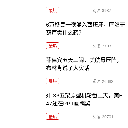
最热
阅读
8937
6万移民一夜涌入西班牙，摩洛哥
葫芦卖什么药？
最热
阅读
7703
菲律宾五天三闹，美航母压阵，
布林肯说了大实话
最热
阅读
26882
歼-36五架原型机轮番上天，美F-
47还在PPT画鸭翼
最热
阅读
20701