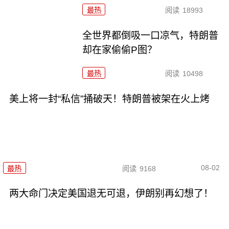
最热
阅读
18993
全世界都倒吸一口凉气，特朗普
却在家偷偷P图？
最热
阅读
10498
美上将一封“私信”捅破天！特朗普被架在火上烤
08-02
最热
阅读
9168
两大命门决定美国退无可退，伊朗别再幻想了！