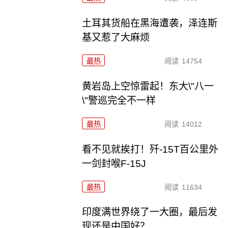
土耳其货船在黑海遭袭，泽连斯
基又惹了大麻烦
最热
阅读
14754
黄岩岛上空惊雷起！东大\"八一
\"警巡完全不一样
最热
阅读
14012
看不见就挨打！歼-15T百公里外
一剑封喉F-15J
最热
阅读
11634
印度满世界绕了一大圈，最后发
现还是中国好？