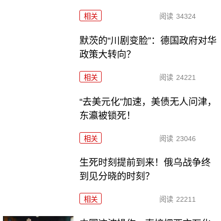
相关
阅读
34324
默茨的“川剧变脸”：德国政府对华
政策大转向？
相关
阅读
24221
“去美元化”加速，美债无人问津，
东瀛被锁死！
相关
阅读
23046
生死时刻提前到来！俄乌战争终
到见分晓的时刻？
相关
阅读
22211