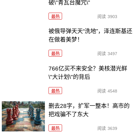
破\"青瓦台魔咒\"
最热
阅读
3903
被俄导弹天天“洗地”，泽连斯基还
在做着美梦！
最热
阅读
3497
766亿买不来安全？美核潜光鲜
\"大计划\"的背后
最热
阅读
4548
删去28字，扩军一整本！高市的
把戏骗不了东大
最热
阅读
3639