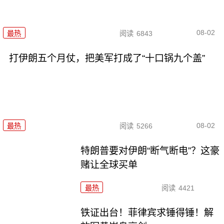
08-02
最热
阅读
6843
打伊朗五个月仗，把美军打成了“十口锅九个盖”
08-02
最热
阅读
5266
特朗普要对伊朗“断气断电”？这豪
赌让全球买单
最热
阅读
4421
铁证出台！菲律宾求锤得锤！解