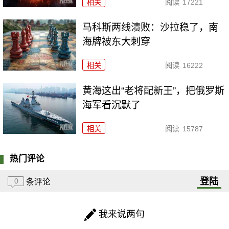
相关
阅读
17221
马科斯两线溃败：沙拉稳了，南
海牌被东大刺穿
相关
阅读
16222
黄海这出“老将配新王”，把俄罗斯
海军看沉默了
相关
阅读
15787
热门评论
登陆
0
条评论
我来说两句