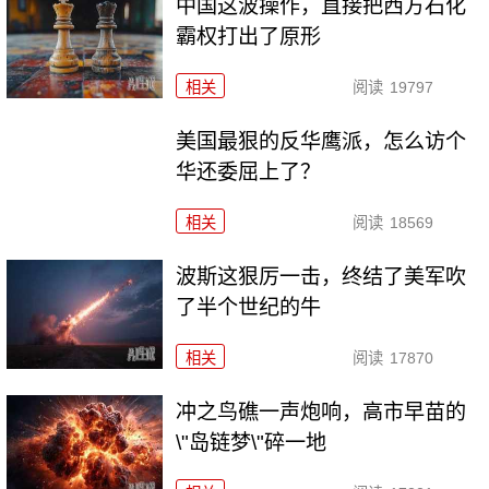
中国这波操作，直接把西方石化
霸权打出了原形
相关
阅读
19797
美国最狠的反华鹰派，怎么访个
华还委屈上了？
相关
阅读
18569
波斯这狠厉一击，终结了美军吹
了半个世纪的牛
相关
阅读
17870
冲之鸟礁一声炮响，高市早苗的
\"岛链梦\"碎一地