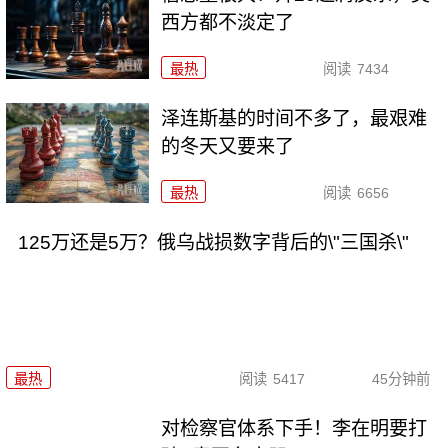
西方都不淡定了
最热
阅读
7434
泽连斯基的时间不多了，最艰难
的冬天又要来了
最热
阅读
6656
125万还是5万？俄乌战损数字背后的\"三国杀\"
最热
阅读
5417
45分钟前
对检察官体系下手！李在明要打