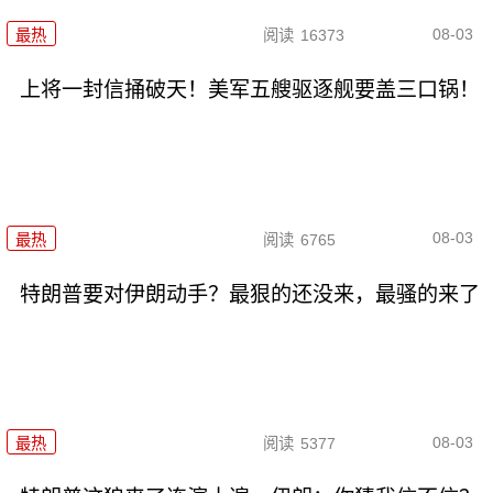
08-03
最热
阅读
16373
上将一封信捅破天！美军五艘驱逐舰要盖三口锅！
08-03
最热
阅读
6765
特朗普要对伊朗动手？最狠的还没来，最骚的来了
08-03
最热
阅读
5377