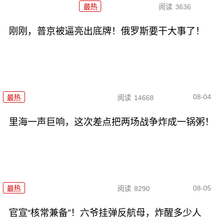
最热
阅读
3636
刚刚，普京被逼亮出底牌！俄罗斯要干大事了！
08-04
最热
阅读
14668
里海一声巨响，这次差点把两场战争炸成一锅粥！
08-05
最热
阅读
8290
官宣“核常兼备”！六爷挂弹反航母，炸醒多少人