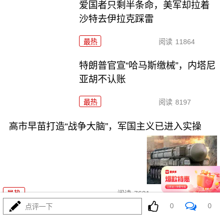
爱国者只剩半条命，美军却拉着
沙特去伊拉克踩雷
最热
阅读
11864
特朗普官宣“哈马斯缴械”，内塔尼
亚胡不认账
最热
阅读
8197
高市早苗打造“战争大脑”，军国主义已进入实操
07-31
最热
阅读
7621
0
0
点评一下
报复来了！苏-57雷霆一击，7000吨粮船沉海底