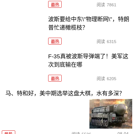
最热
阅读
7861
波斯要给中东\"物理断网\"，特朗
普忙递橄榄枝？
最热
阅读
6315
F-35真被波斯导弹端了！美军这
次到底输在哪
最热
阅读
6205
马、特和好，美中期选举这盘大棋，水有多深？
08-04