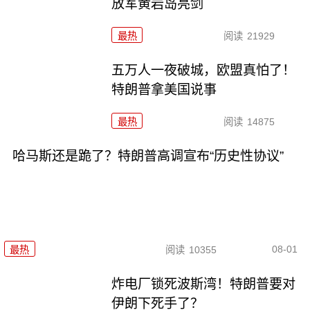
放军黄岩岛亮剑
最热
阅读
21929
五万人一夜破城，欧盟真怕了！
特朗普拿美国说事
最热
阅读
14875
哈马斯还是跪了？特朗普高调宣布“历史性协议”
08-01
最热
阅读
10355
炸电厂锁死波斯湾！特朗普要对
伊朗下死手了？