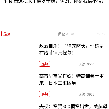
特朗普这狼来了连演十遍，伊朗：你猜我信不信？
08-03
最热
阅读
4570
政治自杀！菲律宾防长，你这是
在给菲律宾掘墓！
最热
阅读
6534
高市早苗又作妖！特高课卷土重
来，日本三重困境
最热
阅读
3965
央视：空警600横空出世，美航母