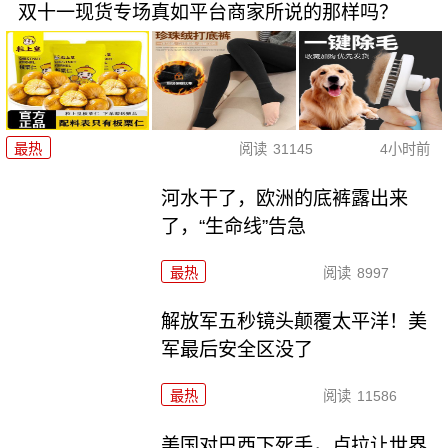
双十一现货专场真如平台商家所说的那样吗？
最热
阅读
31145
4小时前
河水干了，欧洲的底裤露出来
了，“生命线”告急
最热
阅读
8997
解放军五秒镜头颠覆太平洋！美
军最后安全区没了
最热
阅读
11586
美国对巴西下死手，卢拉让世界