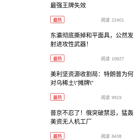
最强王牌失效
最热
阅读
22401
东瀛彻底撕掉和平面具，公然发
射进攻性武器！
最热
阅读
10827
美利坚资源收割局：特朗普为何
对乌稀土\"摊牌\"
最热
阅读
9919
普京不忍了！俄突破禁忌，猛轰
美资无人机工厂
最热
阅读
8438