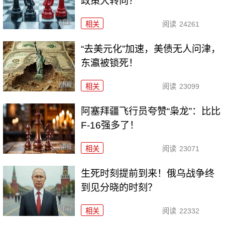
政策大转向？
相关
阅读
24261
“去美元化”加速，美债无人问津，
东瀛被锁死！
相关
阅读
23099
阿塞拜疆飞行员夸赞“枭龙”：比比
F-16强多了！
相关
阅读
23071
生死时刻提前到来！俄乌战争终
到见分晓的时刻？
相关
阅读
22332