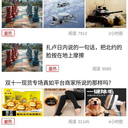
最热
阅读
7912
2小时前
扎卢日内说的一句话，把北约的
脸按在地上摩擦
最热
阅读
9580
双十一现货专场真如平台商家所说的那样吗？
最热
阅读
31145
4小时前