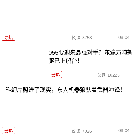
08-04
最热
阅读
3753
055要迎来最强对手？东瀛万吨新
驱已上船台！
最热
阅读
10225
科幻片照进了现实，东大机器狼驮着武器冲锋！
08-04
最热
阅读
7926