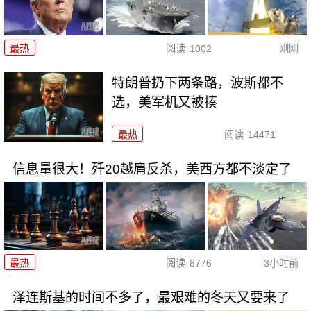
最热
阅读
1002
刚刚
特朗普扔下两条路，波斯都不
选，美军机又被揍
最热
阅读
14471
信息量很大！歼20越肩反杀，美西方都不淡定了
最热
阅读
8776
3小时前
泽连斯基的时间不多了，最艰难的冬天又要来了