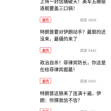
上将一封信捅破天！美军五艘驱
逐舰要盖三口锅！
最热
阅读
6826
特朗普要对伊朗动手？最狠的还
没来，最骚的来了
最热
阅读
5442
政治自杀！菲律宾防长，你这是
在给菲律宾掘墓！
最热
阅读
6597
特朗普这狼来了连演十遍，伊
朗：你猜我信不信？