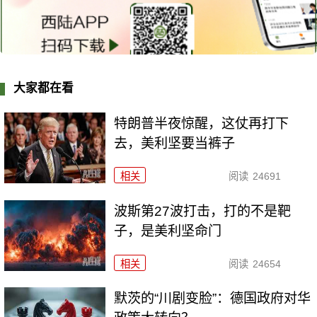
大家都在看
特朗普半夜惊醒，这仗再打下
去，美利坚要当裤子
相关
阅读
24691
波斯第27波打击，打的不是靶
子，是美利坚命门
相关
阅读
24654
默茨的“川剧变脸”：德国政府对华