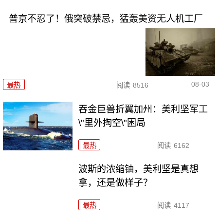
普京不忍了！俄突破禁忌，猛轰美资无人机工厂
08-03
最热
阅读
8516
吞金巨兽折翼加州：美利坚军工
\"里外掏空\"困局
最热
阅读
6162
波斯的浓缩铀，美利坚是真想
拿，还是做样子？
最热
阅读
4117