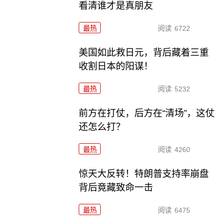
看清谁才是真朋友
最热
阅读
6722
美国如此救日元，背后藏着三重
收割日本的阳谋！
最热
阅读
5232
前方在打仗，后方在“清场”，这仗
还怎么打？
最热
阅读
4260
惊天大反转！特朗普支持率崩盘
背后竟藏致命一击
最热
阅读
6475