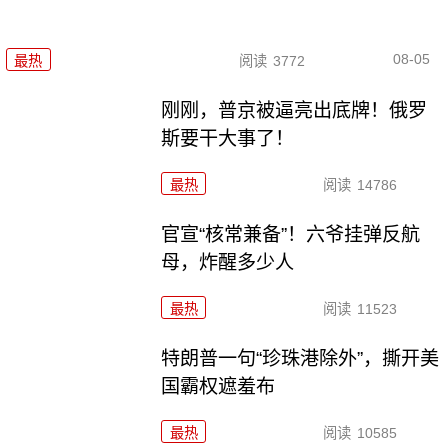
08-05
最热
阅读
3772
刚刚，普京被逼亮出底牌！俄罗
斯要干大事了！
最热
阅读
14786
官宣“核常兼备”！六爷挂弹反航
母，炸醒多少人
最热
阅读
11523
特朗普一句“珍珠港除外”，撕开美
国霸权遮羞布
最热
阅读
10585