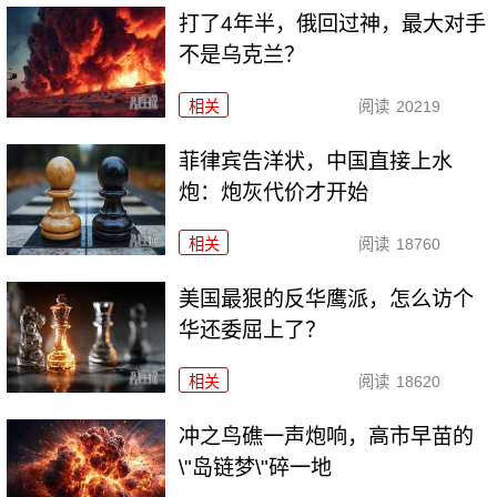
打了4年半，俄回过神，最大对手
不是乌克兰？
相关
阅读
20219
菲律宾告洋状，中国直接上水
炮：炮灰代价才开始
相关
阅读
18760
美国最狠的反华鹰派，怎么访个
华还委屈上了？
相关
阅读
18620
冲之鸟礁一声炮响，高市早苗的
\"岛链梦\"碎一地