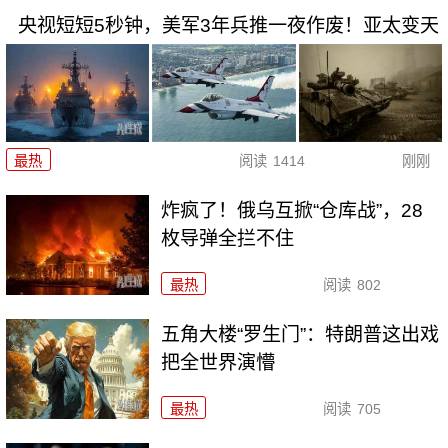
央视短短5秒钟，美军3年兵推一夜作废！亚太变天
最热
阅读
1414
刚刚
炸疯了！俄乌互掀“仓库战”，28
枚导弹全拦不住
最热
阅读
802
五角大楼“罗生门”：特朗普这出戏
把全世界演懵
最热
阅读
705