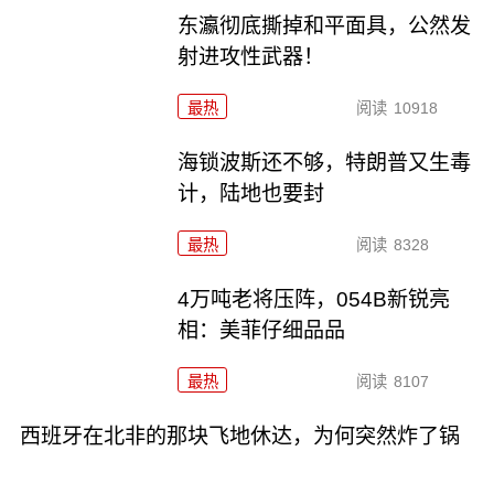
东瀛彻底撕掉和平面具，公然发
射进攻性武器！
最热
阅读
10918
海锁波斯还不够，特朗普又生毒
计，陆地也要封
最热
阅读
8328
4万吨老将压阵，054B新锐亮
相：美菲仔细品品
最热
阅读
8107
西班牙在北非的那块飞地休达，为何突然炸了锅