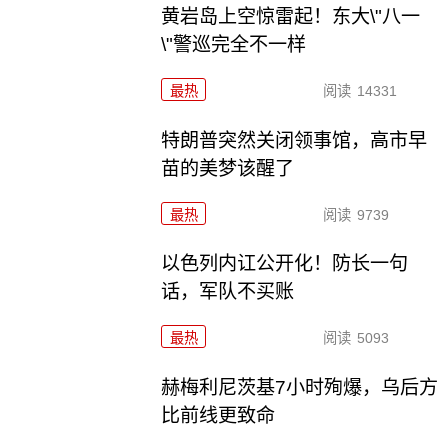
黄岩岛上空惊雷起！东大\"八一
\"警巡完全不一样
最热
阅读
14331
特朗普突然关闭领事馆，高市早
苗的美梦该醒了
最热
阅读
9739
以色列内讧公开化！防长一句
话，军队不买账
最热
阅读
5093
赫梅利尼茨基7小时殉爆，乌后方
比前线更致命