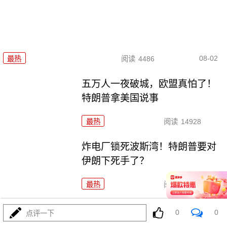
08-02
最热
阅读
4486
五万人一夜破城，欧盟真怕了！
特朗普拿美国说事
最热
阅读
14928
炸电厂锁死波斯湾！特朗普要对
伊朗下死手了？
最热
阅读
8983
铁证出台！菲律宾求锤得锤！解放军黄岩岛亮剑
0
0
点评一下