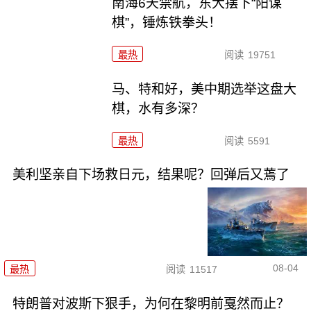
南海6天禁航，东大摆下“阳谋
棋”，锤炼铁拳头！
最热
阅读
19751
马、特和好，美中期选举这盘大
棋，水有多深？
最热
阅读
5591
美利坚亲自下场救日元，结果呢？回弹后又蔫了
08-04
最热
阅读
11517
特朗普对波斯下狠手，为何在黎明前戛然而止？