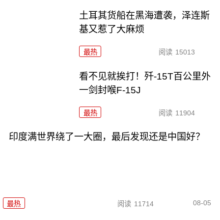
土耳其货船在黑海遭袭，泽连斯
基又惹了大麻烦
最热
阅读
15013
看不见就挨打！歼-15T百公里外
一剑封喉F-15J
最热
阅读
11904
印度满世界绕了一大圈，最后发现还是中国好？
08-05
最热
阅读
11714