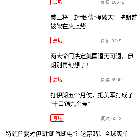
最热
阅读
10571
美上将一封“私信”捅破天！特朗普
被架在火上烤
最热
阅读
9245
两大命门决定美国退无可退，伊
朗别再幻想了！
最热
阅读
6900
打伊朗五个月仗，把美军打成了
“十口锅九个盖”
最热
阅读
5342
特朗普要对伊朗“断气断电”？这豪赌让全球买单