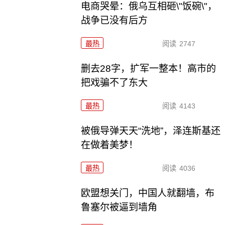
电商哭晕：俄乌互相砸\"饭碗\"，
战争已没有后方
最热
阅读
2747
删去28字，扩军一整本！高市的
把戏骗不了东大
最热
阅读
4143
被俄导弹天天“洗地”，泽连斯基还
在做着美梦！
最热
阅读
4036
欧盟想关门，中国人就翻墙，布
鲁塞尔被逼到墙角