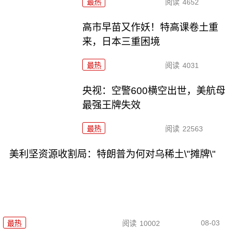
最热
阅读
4652
高市早苗又作妖！特高课卷土重
来，日本三重困境
最热
阅读
4031
央视：空警600横空出世，美航母
最强王牌失效
最热
阅读
22563
美利坚资源收割局：特朗普为何对乌稀土\"摊牌\"
08-03
最热
阅读
10002