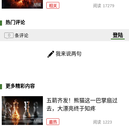
相关
阅读
17279
热门评论
登陆
0
条评论
我来说两句
更多精彩内容
五箭齐发！熊猫这一巴掌扇过
去，大漂亮终于知疼
最热
阅读
1223