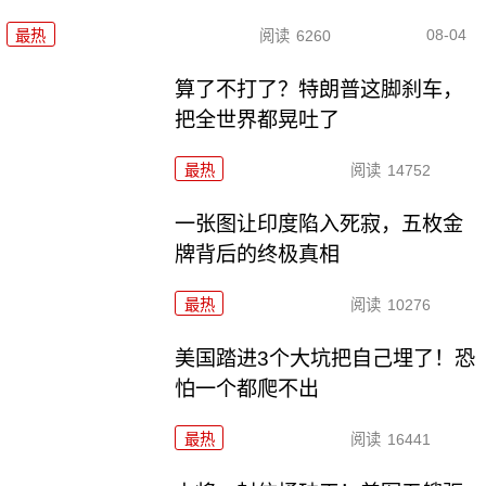
08-04
最热
阅读
6260
算了不打了？特朗普这脚刹车，
把全世界都晃吐了
最热
阅读
14752
一张图让印度陷入死寂，五枚金
牌背后的终极真相
最热
阅读
10276
美国踏进3个大坑把自己埋了！恐
怕一个都爬不出
最热
阅读
16441