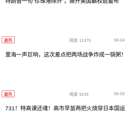
特朗普一句“珍珠港除外”，撕开美国霸权遮羞布
08-04
最热
阅读
11375
里海一声巨响，这次差点把两场战争炸成一锅粥！
08-05
最热
阅读
9239
731！特高课还魂！高市早苗两把火烧穿日本国运