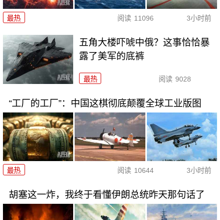
最热
阅读
11096
3小时前
五角大楼吓唬中俄？这事恰恰暴
露了美军的底裤
最热
阅读
9028
“工厂的工厂”：中国这棋彻底颠覆全球工业版图
最热
阅读
10644
3小时前
胡塞这一炸，我终于看懂伊朗总统昨天那句话了