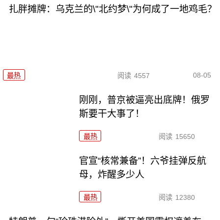
扎胖摊牌：乌克兰的\"北约梦\"为何成了一地鸡毛？
08-05
最热
阅读
4557
刚刚，普京被逼亮出底牌！俄罗
斯要干大事了！
最热
阅读
15650
官宣“核常兼备”！六爷挂弹反航
母，炸醒多少人
最热
阅读
12380