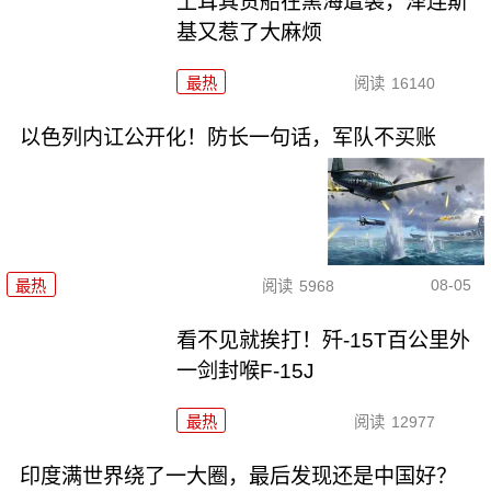
土耳其货船在黑海遭袭，泽连斯
基又惹了大麻烦
最热
阅读
16140
以色列内讧公开化！防长一句话，军队不买账
08-05
最热
阅读
5968
看不见就挨打！歼-15T百公里外
一剑封喉F-15J
最热
阅读
12977
印度满世界绕了一大圈，最后发现还是中国好？