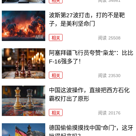
相关
阅读
34861
波斯第27波打击，打的不是靶
子，是美利坚命门
相关
阅读
25508
阿塞拜疆飞行员夸赞“枭龙”：比比
F-16强多了！
相关
阅读
23530
中国这波操作，直接把西方石化
霸权打出了原形
相关
阅读
20176
德国偷偷摸摸找中国“命门”，这牙