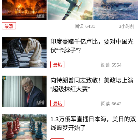
最热
阅读
6431
3小时前
印度豪赌千亿卢比，要对中国光
伏“卡脖子”？
最热
阅读
5554
向特朗普同志致敬！美政坛上演
“超级抹红大赛”
最热
阅读
6642
1.3万俄军直插日本海，美日的双
线噩梦开始了