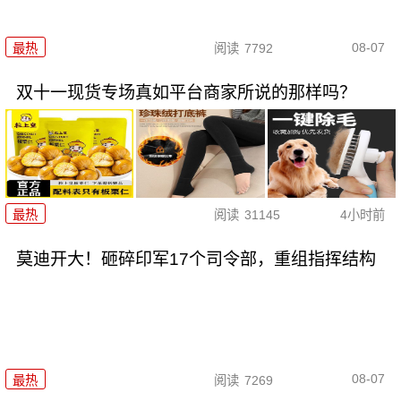
08-07
最热
阅读
7792
双十一现货专场真如平台商家所说的那样吗？
最热
阅读
31145
4小时前
莫迪开大！砸碎印军17个司令部，重组指挥结构
08-07
最热
阅读
7269