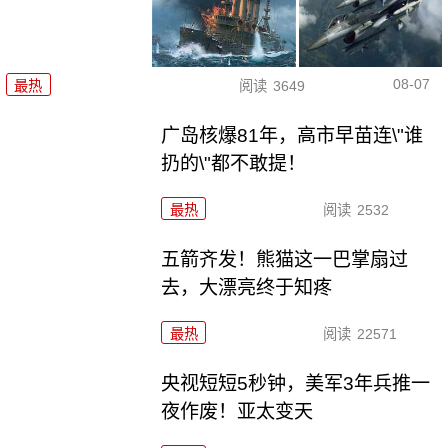
08-07
最热
阅读
3649
广岛核爆81年，高市早苗连\"谁
扔的\"都不敢提！
最热
阅读
2532
五箭齐发！熊猫这一巴掌扇过
去，大漂亮终于知疼
最热
阅读
22571
央视短短5秒钟，美军3年兵推一
夜作废！亚太变天