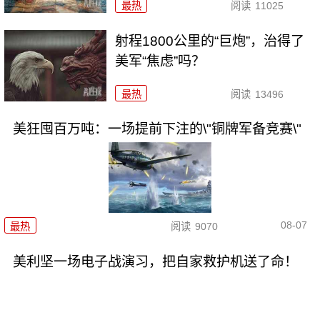
最热
阅读
11025
射程1800公里的“巨炮”，治得了
美军“焦虑”吗？
最热
阅读
13496
美狂囤百万吨：一场提前下注的\"铜牌军备竞赛\"
08-07
最热
阅读
9070
美利坚一场电子战演习，把自家救护机送了命！