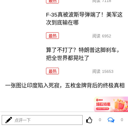
最热
阅读
7118
F-35真被波斯导弹端了！美军这
次到底输在哪
最热
阅读
6952
算了不打了？特朗普这脚刹车，
把全世界都晃吐了
最热
阅读
15653
一张图让印度陷入死寂，五枚金牌背后的终极真相
0
0
点评一下
08-03
最热
阅读
10890