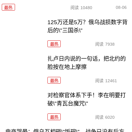
08-06
最热
阅读
10480
125万还是5万？俄乌战损数字背
后的\"三国杀\"
最热
阅读
7938
扎卢日内说的一句话，把北约的
脸按在地上摩擦
最热
阅读
12461
对检察官体系下手！李在明要打
破\"青瓦台魔咒\"
最热
阅读
6020
电商哭晕：俄乌互相砸\"饭碗\"，战争已没有后方