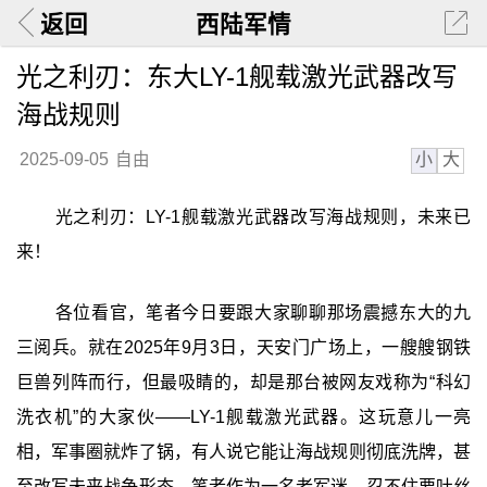
返回
西陆军情
光之利刃：东大LY-1舰载激光武器改写
海战规则
小
大
2025-09-05
自由
光之利刃：LY-1舰载激光武器改写海战规则，未来已
来！
各位看官，笔者今日要跟大家聊聊那场震撼东大的九
三阅兵。就在2025年9月3日，天安门广场上，一艘艘钢铁
巨兽列阵而行，但最吸睛的，却是那台被网友戏称为“科幻
洗衣机”的大家伙——LY-1舰载激光武器。这玩意儿一亮
相，军事圈就炸了锅，有人说它能让海战规则彻底洗牌，甚
至改写未来战争形态。笔者作为一名老军迷，忍不住要吐丝