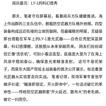
阅兵盛况：LY-1的科幻首秀
那天，笔者守在屏幕前，看着阅兵方队缓缓推进。海
上作战群的三支队伍中，舰载防空武器方队格外抢眼。四型
装备构成远近衔接的立体防御网，但最耀眼的明星，无疑是
那台搭载在军车上的LY-1激光武器——白色巨壳配深蓝屏
幕，科幻感爆棚，活脱脱从未来穿越而来。 网友们纷纷调
侃它像“洗衣机”，可别小看这造型，底座庞大是为了在海上
风浪中稳如泰山，确保激光束精准发射。 这可不是花架
子，而是东大国产现役主战装备的首次公开展示，标志着激
光武器从实验室走向实战。 笔者记得，现场军事专家张学
峰评价道：“瞄准即锁定，开火即命中”，一句话点破它的革
命性——传统防空武器那套“开火延迟、散布大”的老毛病，
被它一扫而空。