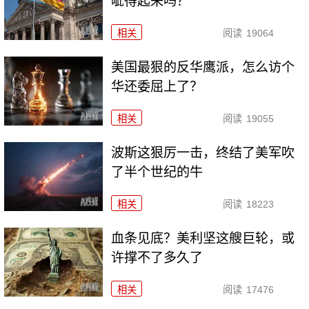
呲得起来吗？
相关
阅读
19064
美国最狠的反华鹰派，怎么访个
华还委屈上了？
相关
阅读
19055
波斯这狠厉一击，终结了美军吹
了半个世纪的牛
相关
阅读
18223
血条见底？美利坚这艘巨轮，或
许撑不了多久了
相关
阅读
17476