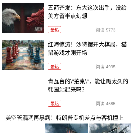
五箭齐发：东大这次出手，没给
美方留半点幻想
最热
阅读
5773
红海惊涛！沙特摆开大棋局，猫
鼠游戏才刚开场
最热
阅读
4935
青瓦台的\"拍桌\"，能让跪太久的
韩国站起来吗？
最热
阅读
4585
美空管漏洞再暴露！特朗普专机差点与客机撞上