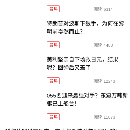
最热
阅读
6314
特朗普对波斯下狠手，为何在黎
明前戛然而止？
最热
阅读
4483
美利坚亲自下场救日元，结果
呢？回弹后又蔫了
最热
阅读
12243
055要迎来最强对手？东瀛万吨新
驱已上船台！
最热
阅读
11073