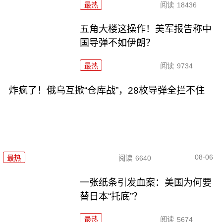
最热
阅读
18436
五角大楼这操作！美军报告称中
国导弹不如伊朗？
最热
阅读
9734
炸疯了！俄乌互掀“仓库战”，28枚导弹全拦不住
08-06
最热
阅读
6640
一张纸条引发血案：美国为何要
替日本“托底”？
最热
阅读
5674