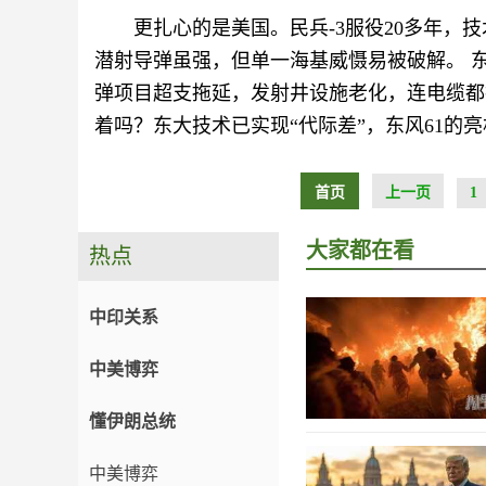
更扎心的是美国。民兵-3服役20多年，技
潜射导弹虽强，但单一海基威慑易被破解。 
弹项目超支拖延，发射井设施老化，连电缆都
着吗？东大技术已实现“代际差”，东风61的
首页
上一页
1
大家都在看
热点
中印关系
中美博弈
懂伊朗总统
中美博弈