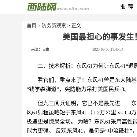
推荐
首页
>
防务新观察
> 正文
美国最担心的事发生
来源：自由
2025-09-05 11:40:04
二、技术解析：东风61为何让东风41“退
看官们，重点来了！东风41曾是东大陆基
“钱学森弹道”，突防能力吊打美国民兵-3。
但九三阅兵证明，它已不是最先进——东风
风61射程虽略短于东风41（1.2万公里 vs 
极速更是惊呆全场。 为啥？东风61采用高
能力更强。 反观东风41，虽仍是“中流砥柱”