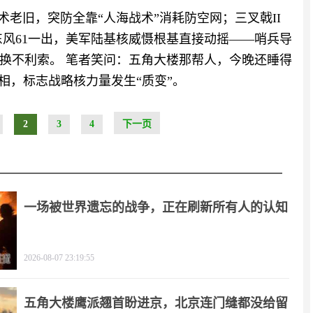
术老旧，突防全靠“人海战术”消耗防空网；三叉戟II
东风61一出，美军陆基核威慑根基直接动摇——哨兵导
换不利索。 笔者笑问：五角大楼那帮人，今晚还睡得
亮相，标志战略核力量发生“质变”。
2
3
4
下一页
一场被世界遗忘的战争，正在刷新所有人的认知
2026-08-07 23:19:55
五角大楼鹰派翘首盼进京，北京连门缝都没给留