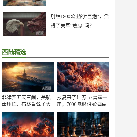
射程1800公里的“巨炮”，治
得了美军“焦虑”吗？
西陆精选
菲律宾五天三闹，美航
报复来了！苏-57雷霆一
母压阵，布林肯说了大
击，7000吨粮船沉海底
实话