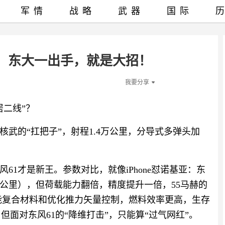
军情
战略
武器
国际
！东大一出手，就是大招！
我要分享
居二线”？
核武的“扛把子”，射程1.4万公里，分导式多弹头加
61才是新王。参数对比，就像iPhone怼诺基亚：东
1.4万公里），但荷载能力翻倍，精度提升一倍，55马赫的
性能复合材料和优化推力矢量控制，燃料效率更高，生存
，但面对东风61的“降维打击”，只能算“过气网红”。