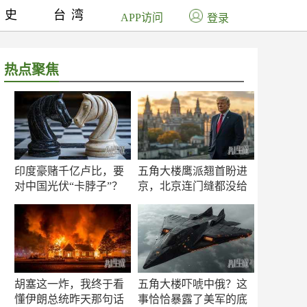
历史
台湾
APP访问
登录
热点聚焦
印度豪赌千亿卢比，要
五角大楼鹰派翘首盼进
对中国光伏“卡脖子”？
京，北京连门缝都没给
留
胡塞这一炸，我终于看
五角大楼吓唬中俄？这
懂伊朗总统昨天那句话
事恰恰暴露了美军的底