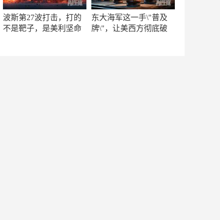
波斯第27波打击，打的
东大海军这一手\"普及
不是靶子，是美利坚命
牌\"，让美西方彻底破
门
防！