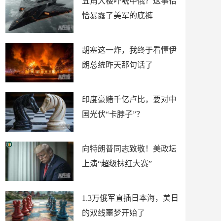
五角大楼吓唬中俄？这事恰
恰暴露了美军的底裤
胡塞这一炸，我终于看懂伊
朗总统昨天那句话了
印度豪赌千亿卢比，要对中
国光伏“卡脖子”？
向特朗普同志致敬！美政坛
上演“超级抹红大赛”
1.3万俄军直插日本海，美日
的双线噩梦开始了