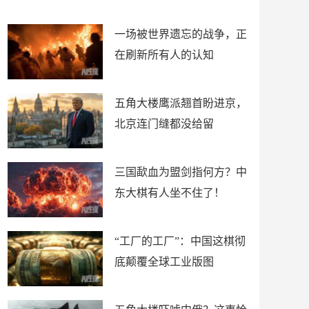
了
裤
一场被世界遗忘的战争，正
在刷新所有人的认知
五角大楼鹰派翘首盼进京，
北京连门缝都没给留
三国歃血为盟剑指何方？中
东大棋有人坐不住了！
“工厂的工厂”：中国这棋彻
底颠覆全球工业版图