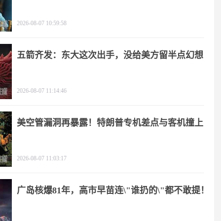
2026-08-07 10:59:58
五箭齐发：东大这次出手，没给美方留半点幻想
2026-08-07 11:14:46
美空管漏洞再暴露！特朗普专机差点与客机撞上
2026-08-07 11:03:17
广岛核爆81年，高市早苗连\"谁扔的\"都不敢提！