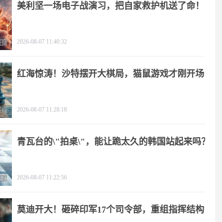
美利坚一场电子战演习，把自家救护机送了命！
2026-08-07 11:40:32
红海惊涛！沙特摆开大棋局，猫鼠游戏才刚开场
2026-08-07 11:28:18
青瓦台的\"拍桌\"，能让跪太久的韩国站起来吗？
2026-08-07 11:22:56
莫迪开大！砸碎印军17个司令部，重组指挥结构