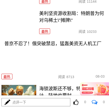
最热
阅读
11144
美利坚资源收割局：特朗普为何
对乌稀土\"摊牌\"
最热
阅读
10233
普京不忍了！俄突破禁忌，猛轰美资无人机工厂
08-03
最热
阅读
8713
海锁波斯还不够，特朗普又生毒
计，陆地也要封
0
0
点评一下
最热
阅读
8557