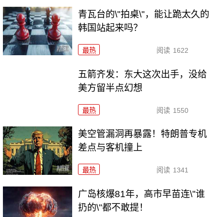
青瓦台的\"拍桌\"，能让跪太久的
韩国站起来吗？
最热
阅读
1622
五箭齐发：东大这次出手，没给
美方留半点幻想
最热
阅读
1550
美空管漏洞再暴露！特朗普专机
差点与客机撞上
最热
阅读
1341
广岛核爆81年，高市早苗连\"谁
扔的\"都不敢提！