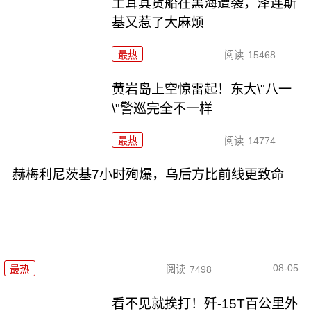
土耳其货船在黑海遭袭，泽连斯
基又惹了大麻烦
最热
阅读
15468
黄岩岛上空惊雷起！东大\"八一
\"警巡完全不一样
最热
阅读
14774
赫梅利尼茨基7小时殉爆，乌后方比前线更致命
08-05
最热
阅读
7498
看不见就挨打！歼-15T百公里外