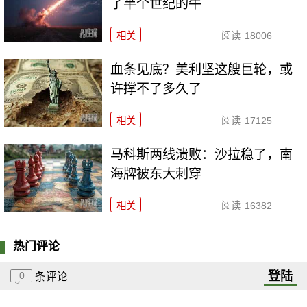
了半个世纪的牛
相关
阅读
18006
血条见底？美利坚这艘巨轮，或
许撑不了多久了
相关
阅读
17125
马科斯两线溃败：沙拉稳了，南
海牌被东大刺穿
相关
阅读
16382
热门评论
登陆
0
条评论