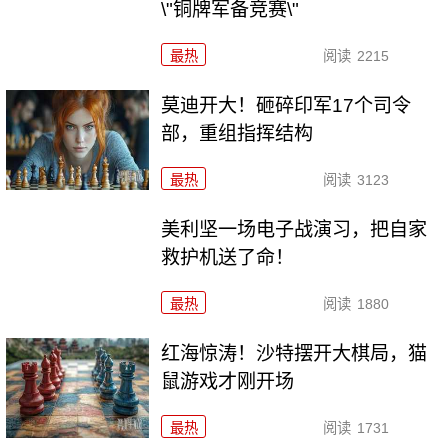
\"铜牌军备竞赛\"
最热
阅读
2215
莫迪开大！砸碎印军17个司令
部，重组指挥结构
最热
阅读
3123
美利坚一场电子战演习，把自家
救护机送了命！
最热
阅读
1880
红海惊涛！沙特摆开大棋局，猫
鼠游戏才刚开场
最热
阅读
1731