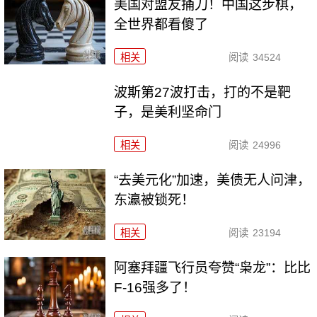
美国对盟友捅刀！中国这步棋，
全世界都看傻了
相关
阅读
34524
波斯第27波打击，打的不是靶
子，是美利坚命门
相关
阅读
24996
“去美元化”加速，美债无人问津，
东瀛被锁死！
相关
阅读
23194
阿塞拜疆飞行员夸赞“枭龙”：比比
F-16强多了！