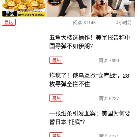
最热
阅读
31145
4小时前
五角大楼这操作！美军报告称中
国导弹不如伊朗？
最热
阅读
7690
炸疯了！俄乌互掀“仓库战”，28
枚导弹全拦不住
最热
阅读
5227
一张纸条引发血案：美国为何要
替日本“托底”？
最热
阅读
4274