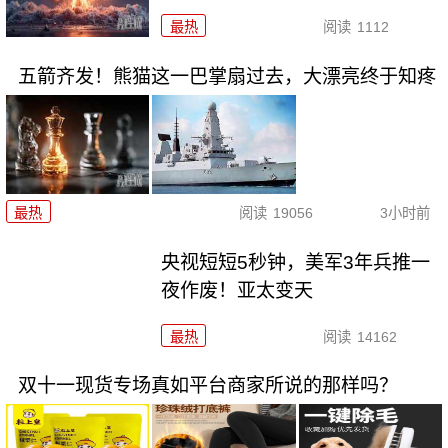
最热
阅读
1112
五箭齐发！熊猫这一巴掌扇过去，大漂亮终于知疼
最热
阅读
19056
3小时前
央视短短5秒钟，美军3年兵推一
夜作废！亚太变天
最热
阅读
14162
双十一现货专场真如平台商家所说的那样吗？