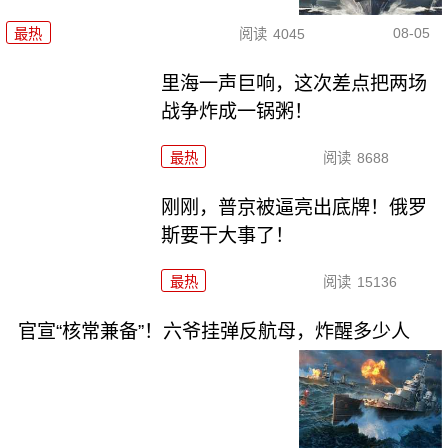
08-05
最热
阅读
4045
里海一声巨响，这次差点把两场
战争炸成一锅粥！
最热
阅读
8688
刚刚，普京被逼亮出底牌！俄罗
斯要干大事了！
最热
阅读
15136
官宣“核常兼备”！六爷挂弹反航母，炸醒多少人