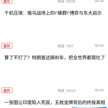
08-04
最热
阅读
10526
千机压境：俄乌战场上的\"蜂群\"博弈与东大启示
08-04
最热
阅读
7907
算了不打了？特朗普这脚刹车，把全世界都晃吐了
08-03
最热
阅读
15019
一张图让印度陷入死寂，五枚金牌背后的终极真相