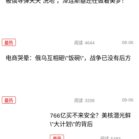
被俄导弹天天“洗地”，泽连斯基还在做着美梦！
08-06
最热
阅读
4644
电商哭晕：俄乌互相砸\"饭碗\"，战争已没有后方
08-06
最热
阅读
3208
766亿买不来安全？美核潜光鲜
\"大计划\"的背后
最热
阅读
5483