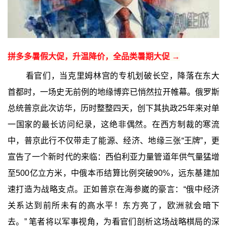
拼多多暑假大促，升温降价，全品类暑期大促 →
看官们，当克里姆林宫的专机划破长空，降落在东大
首都时，一场史无前例的地缘博弈已悄然拉开帷幕。俄罗斯
总统普京此次访华，历时整整四天，创下其执政25年来对单
一国家的最长访问纪录，这绝非偶然。在西方制裁的寒流
中，普京此行不仅带走了能源、经济、地缘三张“王牌”，更
宣告了一个新时代的来临：西伯利亚力量管道年供气量猛增
至500亿立方米，中俄本币结算比例突破90%，远东基建加
速打造为战略支点。正如普京在海参崴的豪言：“俄中经济
关系达到前所未有的高水平！东方亮了，欧洲就会暗下
去。” 笔者将以军事视角，为看官们剖析这场战略棋局的深