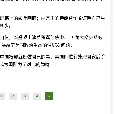
屏幕上的阅兵画面；白宫里的特朗普忙着证明自己生
脚步。
自信，华盛顿上演着荒诞与焦虑。“五角大楼披萨效
”则暴露了美国政治生态的深层次问题。
中国按部就班做自己的事，美国则忙着处理自家后院
经成为国际力量对比的隐喻。
1
2
3
4
5