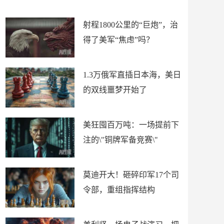
场
射程1800公里的“巨炮”，治
得了美军“焦虑”吗？
1.3万俄军直插日本海，美日
的双线噩梦开始了
美狂囤百万吨：一场提前下
注的\"铜牌军备竞赛\"
莫迪开大！砸碎印军17个司
令部，重组指挥结构