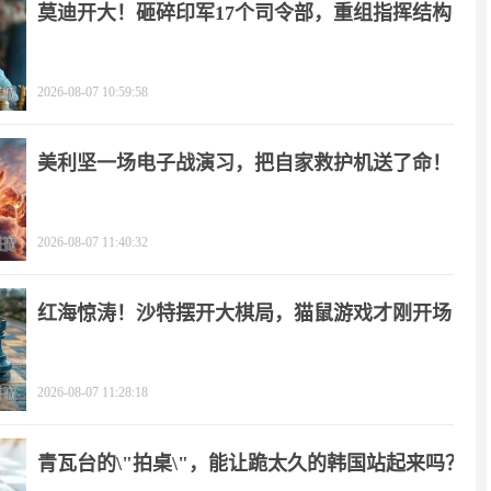
莫迪开大！砸碎印军17个司令部，重组指挥结构
2026-08-07 10:59:58
美利坚一场电子战演习，把自家救护机送了命！
2026-08-07 11:40:32
红海惊涛！沙特摆开大棋局，猫鼠游戏才刚开场
2026-08-07 11:28:18
青瓦台的\"拍桌\"，能让跪太久的韩国站起来吗？