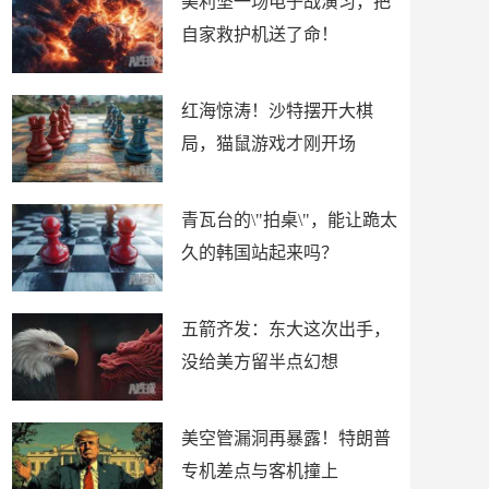
美利坚一场电子战演习，把
自家救护机送了命！
红海惊涛！沙特摆开大棋
局，猫鼠游戏才刚开场
青瓦台的\"拍桌\"，能让跪太
久的韩国站起来吗？
五箭齐发：东大这次出手，
没给美方留半点幻想
美空管漏洞再暴露！特朗普
专机差点与客机撞上