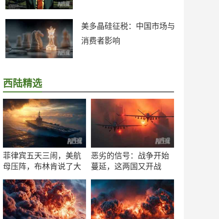
美多晶硅征税：中国市场与
消费者影响
西陆精选
菲律宾五天三闹，美航
恶劣的信号：战争开始
母压阵，布林肯说了大
蔓延，这两国又开战
实话
了！