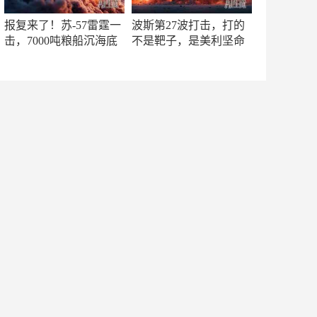
报复来了！苏-57雷霆一
波斯第27波打击，打的
击，7000吨粮船沉海底
不是靶子，是美利坚命
门