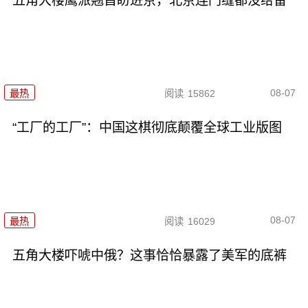
五角大楼鹰派翘首盼进京，北京连门缝都没给留
08-07
最热
阅读
15862
“工厂的工厂”：中国这棋彻底颠覆全球工业版图
08-07
最热
阅读
16029
五角大楼吓唬中俄？这事恰恰暴露了美军的底裤