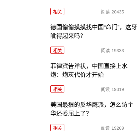
相关
阅读
20435
德国偷偷摸摸找中国“命门”，这牙
呲得起来吗？
相关
阅读
19333
菲律宾告洋状，中国直接上水
炮：炮灰代价才开始
相关
阅读
19319
美国最狠的反华鹰派，怎么访个
华还委屈上了？
相关
阅读
19269