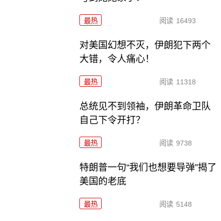
最热
阅读
16493
对美国幻想不灭，伊朗犯下两个
大错，令人痛心！
最热
阅读
11318
总统见不到领袖，伊朗革命卫队
自己下令开打？
最热
阅读
9738
特朗普一句“我们也想要导弹”揭了
美国的老底
最热
阅读
5148