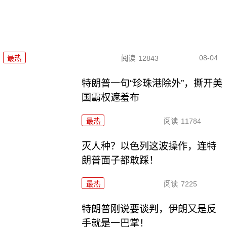
08-04
最热
阅读
12843
特朗普一句“珍珠港除外”，撕开美
国霸权遮羞布
最热
阅读
11784
灭人种？以色列这波操作，连特
朗普面子都敢踩！
最热
阅读
7225
特朗普刚说要谈判，伊朗又是反
手就是一巴掌！