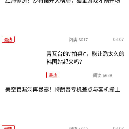
红海惊涛！沙特摆开大棋局，猫鼠游戏才刚开场
08-07
最热
阅读
6017
青瓦台的\"拍桌\"，能让跪太久的
韩国站起来吗？
最热
阅读
5639
美空管漏洞再暴露！特朗普专机差点与客机撞上
08-07
最热
阅读
4633