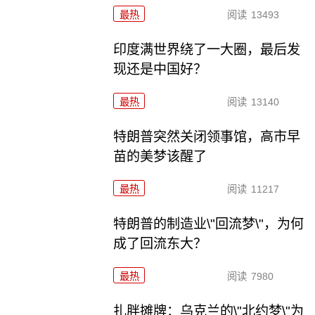
最热
阅读
13493
印度满世界绕了一大圈，最后发
现还是中国好？
最热
阅读
13140
特朗普突然关闭领事馆，高市早
苗的美梦该醒了
最热
阅读
11217
特朗普的制造业\"回流梦\"，为何
成了回流东大？
最热
阅读
7980
扎胖摊牌：乌克兰的\"北约梦\"为