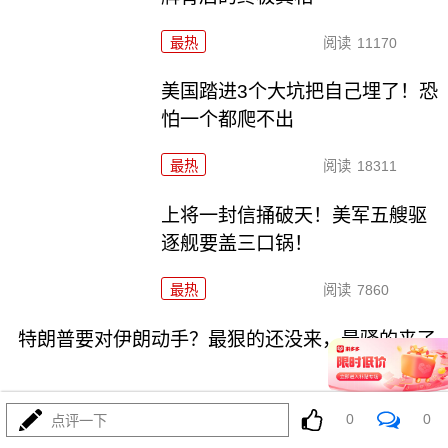
最热
阅读
11170
美国踏进3个大坑把自己埋了！恐
怕一个都爬不出
最热
阅读
18311
上将一封信捅破天！美军五艘驱
逐舰要盖三口锅！
最热
阅读
7860
特朗普要对伊朗动手？最狠的还没来，最骚的来了
0
0
点评一下