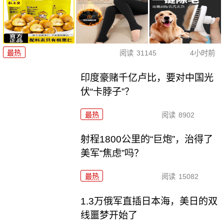
最热
阅读
31145
4小时前
印度豪赌千亿卢比，要对中国光
伏“卡脖子”？
最热
阅读
8902
射程1800公里的“巨炮”，治得了
美军“焦虑”吗？
最热
阅读
15082
1.3万俄军直插日本海，美日的双
线噩梦开始了