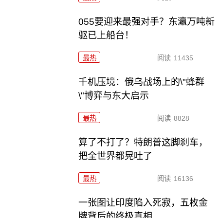
055要迎来最强对手？东瀛万吨新
驱已上船台！
最热
阅读
11435
千机压境：俄乌战场上的\"蜂群
\"博弈与东大启示
最热
阅读
8828
算了不打了？特朗普这脚刹车，
把全世界都晃吐了
最热
阅读
16136
一张图让印度陷入死寂，五枚金
牌背后的终极真相