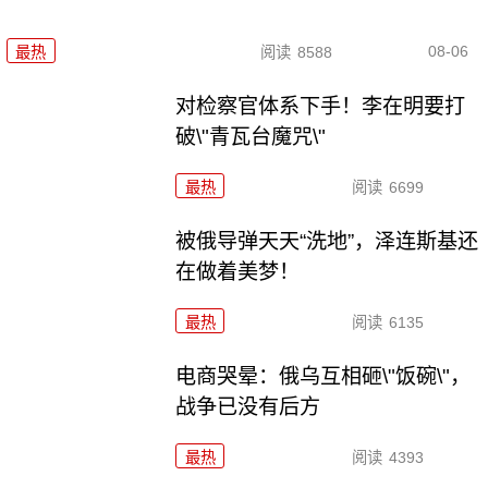
08-06
最热
阅读
8588
对检察官体系下手！李在明要打
破\"青瓦台魔咒\"
最热
阅读
6699
被俄导弹天天“洗地”，泽连斯基还
在做着美梦！
最热
阅读
6135
电商哭晕：俄乌互相砸\"饭碗\"，
战争已没有后方
最热
阅读
4393