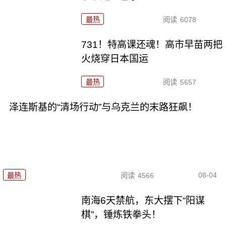
最热
阅读
6078
731！特高课还魂！高市早苗两把
火烧穿日本国运
最热
阅读
5657
泽连斯基的“清场行动”与乌克兰的末路狂飙！
08-04
最热
阅读
4566
南海6天禁航，东大摆下“阳谋
棋”，锤炼铁拳头！