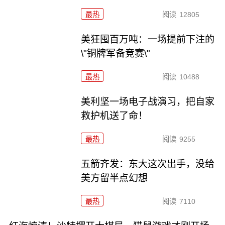
最热
阅读
12805
美狂囤百万吨：一场提前下注的
\"铜牌军备竞赛\"
最热
阅读
10488
美利坚一场电子战演习，把自家
救护机送了命！
最热
阅读
9255
五箭齐发：东大这次出手，没给
美方留半点幻想
最热
阅读
7110