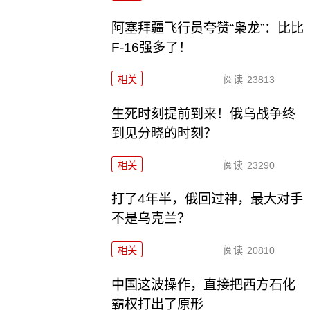
阿塞拜疆飞行员夸赞“枭龙”：比比
F-16强多了！
相关
阅读
23813
生死时刻提前到来！俄乌战争终
到见分晓的时刻？
相关
阅读
23290
打了4年半，俄回过神，最大对手
不是乌克兰？
相关
阅读
20810
中国这波操作，直接把西方石化
霸权打出了原形