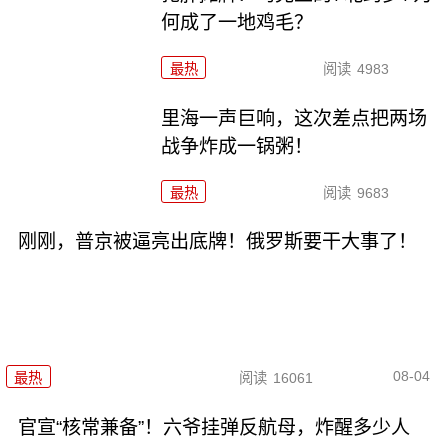
何成了一地鸡毛？
最热
阅读
4983
里海一声巨响，这次差点把两场
战争炸成一锅粥！
最热
阅读
9683
刚刚，普京被逼亮出底牌！俄罗斯要干大事了！
08-04
最热
阅读
16061
官宣“核常兼备”！六爷挂弹反航母，炸醒多少人