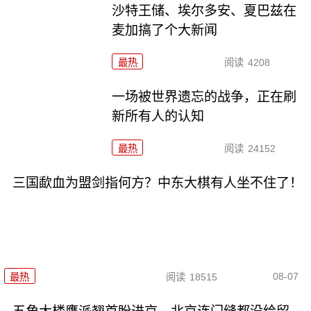
沙特王储、埃尔多安、夏巴兹在
麦加搞了个大新闻
最热
阅读
4208
一场被世界遗忘的战争，正在刷
新所有人的认知
最热
阅读
24152
三国歃血为盟剑指何方？中东大棋有人坐不住了！
08-07
最热
阅读
18515