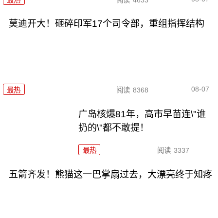
莫迪开大！砸碎印军17个司令部，重组指挥结构
08-07
最热
阅读
8368
广岛核爆81年，高市早苗连\"谁
扔的\"都不敢提！
最热
阅读
3337
五箭齐发！熊猫这一巴掌扇过去，大漂亮终于知疼