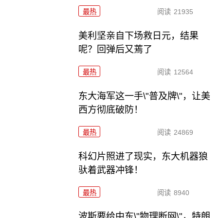
最热
阅读
21935
美利坚亲自下场救日元，结果
呢？回弹后又蔫了
最热
阅读
12564
东大海军这一手\"普及牌\"，让美
西方彻底破防！
最热
阅读
24869
科幻片照进了现实，东大机器狼
驮着武器冲锋！
最热
阅读
8940
波斯要给中东\"物理断网\"，特朗