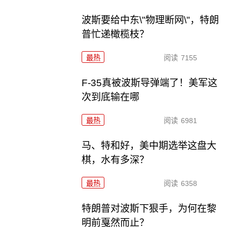
波斯要给中东\"物理断网\"，特朗
普忙递橄榄枝？
最热
阅读
7155
F-35真被波斯导弹端了！美军这
次到底输在哪
最热
阅读
6981
马、特和好，美中期选举这盘大
棋，水有多深？
最热
阅读
6358
特朗普对波斯下狠手，为何在黎
明前戛然而止？