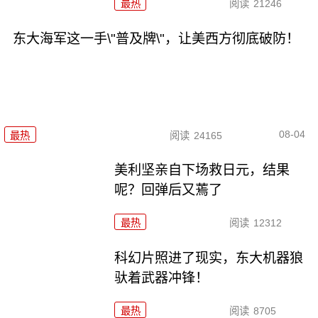
最热
阅读
21246
东大海军这一手\"普及牌\"，让美西方彻底破防！
08-04
最热
阅读
24165
美利坚亲自下场救日元，结果
呢？回弹后又蔫了
最热
阅读
12312
科幻片照进了现实，东大机器狼
驮着武器冲锋！
最热
阅读
8705