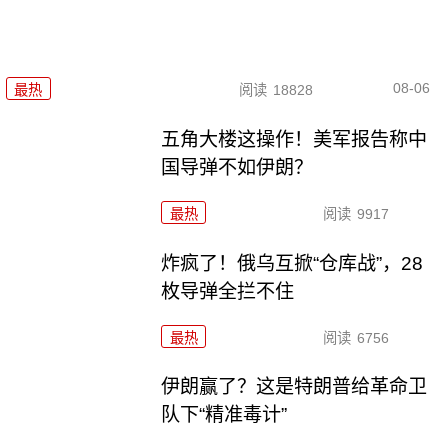
08-06
最热
阅读
18828
五角大楼这操作！美军报告称中
国导弹不如伊朗？
最热
阅读
9917
炸疯了！俄乌互掀“仓库战”，28
枚导弹全拦不住
最热
阅读
6756
伊朗赢了？这是特朗普给革命卫
队下“精准毒计”