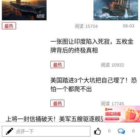
08-03
最热
阅读
15704
一张图让印度陷入死寂，五枚金
牌背后的终极真相
最热
阅读
10932
美国踏进3个大坑把自己埋了！恐
怕一个都爬不出
最热
阅读
17745
上将一封信捅破天！美军五艘驱逐舰要盖三口锅！
0
0
点评一下