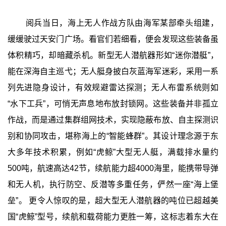
阅兵当日，海上无人作战方队由海军某部牵头组建，
缓缓驶过天安门广场。看官们若细看，便会发现这些装备虽
体积精巧，却暗藏杀机。新型无人潜航器形如“迷你潜艇”，
能在深海自主巡弋；无人艇身披白灰蓝海军迷彩，采用一系
列先进隐身设计，有效规避雷达探测；无人布雷系统则如
“水下工兵”，可悄无声息地布放封锁网。这些装备并非孤立
作战，而是通过集群组网技术，实现隐蔽布放、自主探测识
别和协同攻击，堪称海上的“智能蜂群”。其设计理念源于东
大多年技术积累，例如“虎鲸”大型无人艇，满载排水量约
500吨，航速高达42节，续航能力超4000海里，能携带导弹
和无人机，执行防空、反潜等多重任务，俨然一座“海上堡
垒”。 更令人惊叹的是，超大型无人潜航器的吨位已超越美
国“虎鲸”型号，续航和载荷能力更胜一筹，这标志着东大在