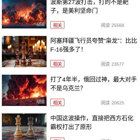
波斯第27波打击，打的不是靶
子，是美利坚命门
相关
阅读
25568
阿塞拜疆飞行员夸赞“枭龙”：比比
F-16强多了！
相关
阅读
23577
打了4年半，俄回过神，最大对手
不是乌克兰？
相关
阅读
20625
中国这波操作，直接把西方石化
霸权打出了原形