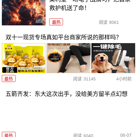
救护机送了命！
最热
阅读
8061
双十一现货专场真如平台商家所说的那样吗？
最热
阅读
31145
4小时前
五箭齐发：东大这次出手，没给美方留半点幻想
08-07
最热
阅读
6040