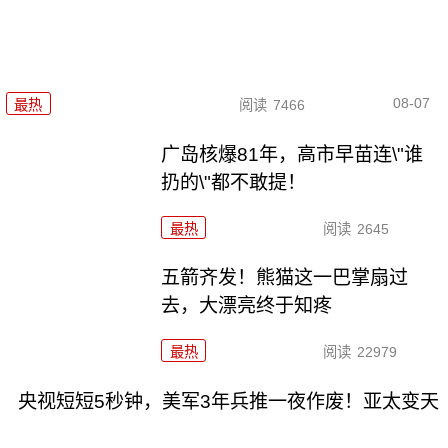
08-07
最热
阅读
7466
广岛核爆81年，高市早苗连\"谁
扔的\"都不敢提！
最热
阅读
2645
五箭齐发！熊猫这一巴掌扇过
去，大漂亮终于知疼
最热
阅读
22979
央视短短5秒钟，美军3年兵推一夜作废！亚太变天