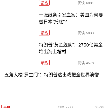
最热
阅读
6004
一张纸条引发血案：美国为何要
替日本“托底”？
最热
阅读
5833
特朗普“黄金舰队”：2750亿美金
堆出海上棺材
最热
阅读
4578
五角大楼“罗生门”：特朗普这出戏把全世界演懵
08-06
最热
阅读
4413