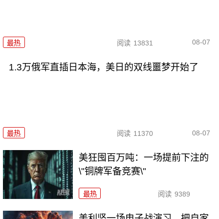
08-07
最热
阅读
13831
1.3万俄军直插日本海，美日的双线噩梦开始了
08-07
最热
阅读
11370
美狂囤百万吨：一场提前下注的
\"铜牌军备竞赛\"
最热
阅读
9389
美利坚一场电子战演习，把自家