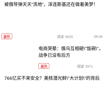
被俄导弹天天“洗地”，泽连斯基还在做着美梦！
08-06
最热
阅读
5629
电商哭晕：俄乌互相砸\"饭碗\"，
战争已没有后方
最热
阅读
3971
766亿买不来安全？美核潜光鲜\"大计划\"的背后