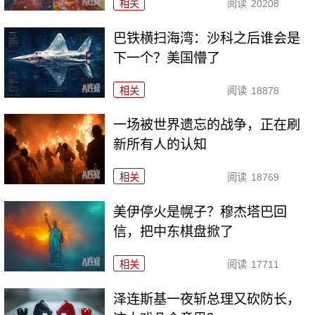
相关
阅读
20208
巴铁横扫海湾：沙科之后谁会是
下一个？美国懵了
相关
阅读
18878
一场被世界遗忘的战争，正在刷
新所有人的认知
相关
阅读
18769
美伊停火是幌子？穆杰塔巴回
信，把中东棋盘掀了
相关
阅读
17711
泽连斯基一夜斩总理又砍防长，