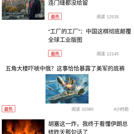
连门缝都没给留
最热
阅读
12535
“工厂的工厂”：中国这棋彻底颠覆
全球工业版图
最热
阅读
12145
五角大楼吓唬中俄？这事恰恰暴露了美军的底裤
最热
阅读
10380
4小时前
胡塞这一炸，我终于看懂伊朗总
统昨天那句话了