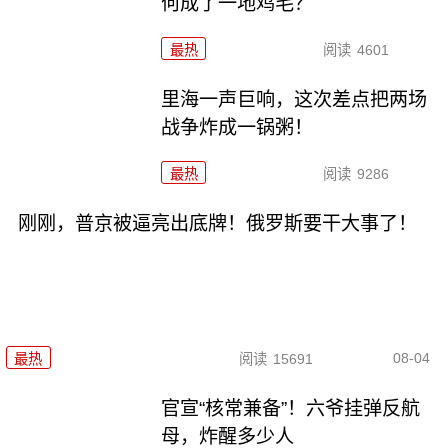
何成了一地鸡毛？
最热
阅读
4601
里海一声巨响，这次差点把两场
战争炸成一锅粥！
最热
阅读
9286
刚刚，普京被逼亮出底牌！俄罗斯要干大事了！
08-04
最热
阅读
15691
官宣“核常兼备”！六爷挂弹反航
母，炸醒多少人