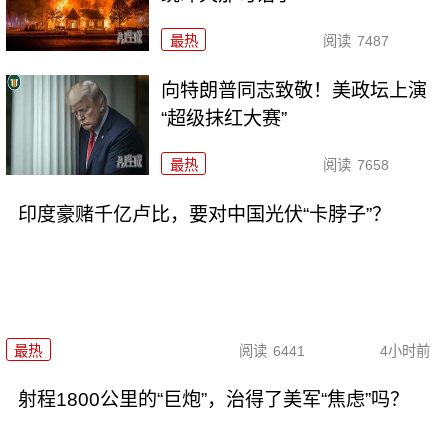
最热
阅读
7487
向特朗普同志致敬！美政坛上演
“超级抹红大赛”
最热
阅读
7658
印度豪赌千亿卢比，要对中国光伏“卡脖子”？
最热
阅读
6441
4小时前
射程1800公里的“巨炮”，治得了美军“焦虑”吗？