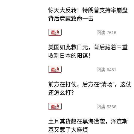
惊天大反转！特朗普支持率崩盘
背后竟藏致命一击
最热
阅读
7616
美国如此救日元，背后藏着三重
收割日本的阳谋！
最热
阅读
6451
前方在打仗，后方在“清场”，这仗
还怎么打？
最热
阅读
5366
土耳其货船在黑海遭袭，泽连斯
基又惹了大麻烦