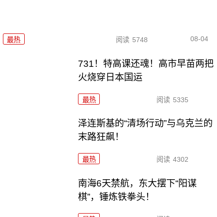
08-04
最热
阅读
5748
731！特高课还魂！高市早苗两把
火烧穿日本国运
最热
阅读
5335
泽连斯基的“清场行动”与乌克兰的
末路狂飙！
最热
阅读
4302
南海6天禁航，东大摆下“阳谋
棋”，锤炼铁拳头！