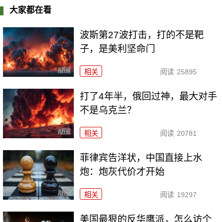
大家都在看
波斯第27波打击，打的不是靶
子，是美利坚命门
相关
阅读
25895
打了4年半，俄回过神，最大对手
不是乌克兰？
相关
阅读
20781
菲律宾告洋状，中国直接上水
炮：炮灰代价才开始
相关
阅读
19297
美国最狠的反华鹰派，怎么访个