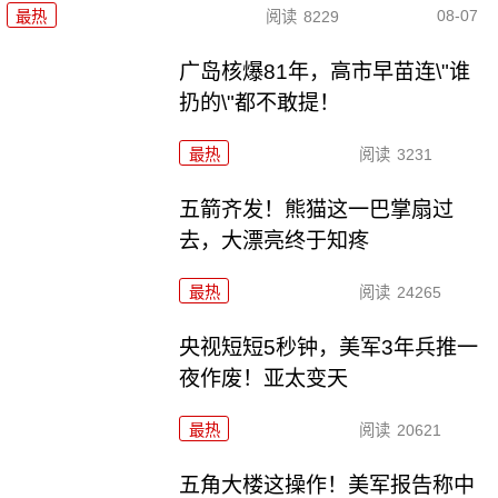
08-07
最热
阅读
8229
广岛核爆81年，高市早苗连\"谁
扔的\"都不敢提！
最热
阅读
3231
五箭齐发！熊猫这一巴掌扇过
去，大漂亮终于知疼
最热
阅读
24265
央视短短5秒钟，美军3年兵推一
夜作废！亚太变天
最热
阅读
20621
五角大楼这操作！美军报告称中