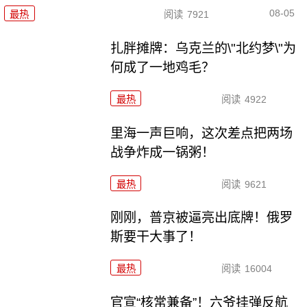
08-05
最热
阅读
7921
扎胖摊牌：乌克兰的\"北约梦\"为
何成了一地鸡毛？
最热
阅读
4922
里海一声巨响，这次差点把两场
战争炸成一锅粥！
最热
阅读
9621
刚刚，普京被逼亮出底牌！俄罗
斯要干大事了！
最热
阅读
16004
官宣“核常兼备”！六爷挂弹反航