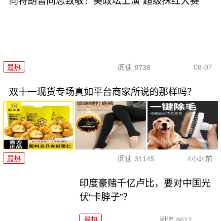
向特朗普同志致敬！美政坛上演“超级抹红大赛”
08-07
最热
阅读
9738
双十一现货专场真如平台商家所说的那样吗？
最热
阅读
31145
4小时前
印度豪赌千亿卢比，要对中国光
伏“卡脖子”？
最热
阅读
8612