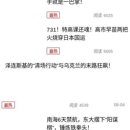
手就是一巴掌！
最热
阅读
6025
731！特高课还魂！高市早苗两把
火烧穿日本国运
最热
阅读
5605
泽连斯基的“清场行动”与乌克兰的末路狂飙！
08-04
最热
阅读
4539
南海6天禁航，东大摆下“阳谋
棋”，锤炼铁拳头！