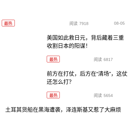
08-05
最热
阅读
7918
美国如此救日元，背后藏着三重
收割日本的阳谋！
最热
阅读
6817
前方在打仗，后方在“清场”，这仗
还怎么打？
最热
阅读
5654
土耳其货船在黑海遭袭，泽连斯基又惹了大麻烦