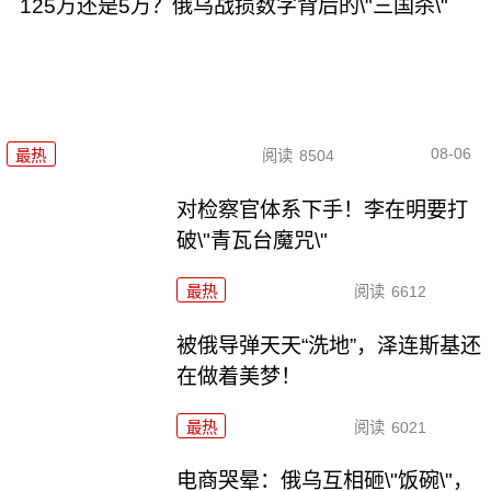
125万还是5万？俄乌战损数字背后的\"三国杀\"
08-06
最热
阅读
8504
对检察官体系下手！李在明要打
破\"青瓦台魔咒\"
最热
阅读
6612
被俄导弹天天“洗地”，泽连斯基还
在做着美梦！
最热
阅读
6021
电商哭晕：俄乌互相砸\"饭碗\"，