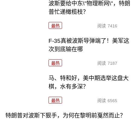
波斯要给中东\"物理断网\"，特朗
普忙递橄榄枝？
最热
阅读
7416
F-35真被波斯导弹端了！美军这
次到底输在哪
最热
阅读
7187
马、特和好，美中期选举这盘大
棋，水有多深？
最热
阅读
6565
特朗普对波斯下狠手，为何在黎明前戛然而止？