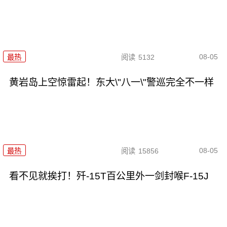
08-05
最热
阅读
5132
黄岩岛上空惊雷起！东大\"八一\"警巡完全不一样
08-05
最热
阅读
15856
看不见就挨打！歼-15T百公里外一剑封喉F-15J