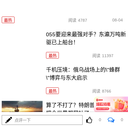
08-04
最热
阅读
4787
055要迎来最强对手？东瀛万吨新
驱已上船台！
最热
阅读
11397
千机压境：俄乌战场上的\"蜂群
\"博弈与东大启示
最热
阅读
8766
算了不打了？特朗普这脚刹车，
把全世界都晃吐了
0
0
点评一下
最热
阅读
16075