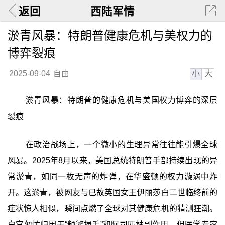
返回
西陆军情
淤青风暴：特朗普健康危机与美权力的
博弈裂痕
小
大
2025-09-04
自由
淤青风暴：特朗普的健康危机与美国权力博弈的深层
裂痕
在政治战场上，一个微小的生理异常往往能引爆全球
风暴。2025年8月以来，美国总统特朗普手部持续出现的异
常淤青，如同一枚无声的炸弹，在华盛顿的权力漩涡中炸
开。这淤青，被网友与已故英国女王伊丽莎白二世临终前的
症状惊人相似，瞬间点燃了全球对其健康危机的猜测狂潮。
白宫匆忙归因于“频繁握手”和阿司匹林副作用，但医学专家