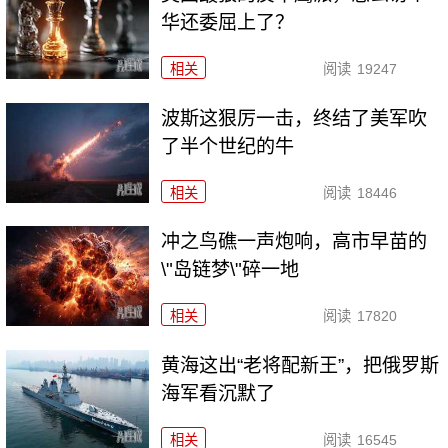
华还委屈上了？
相关
阅读
19247
波斯这狠厉一击，终结了美军吹
了半个世纪的牛
相关
阅读
18446
冲之鸟礁一声炮响，高市早苗的
\"岛链梦\"碎一地
相关
阅读
17820
黄海这出“老将配新王”，把俄罗斯
海军看沉默了
相关
阅读
16545