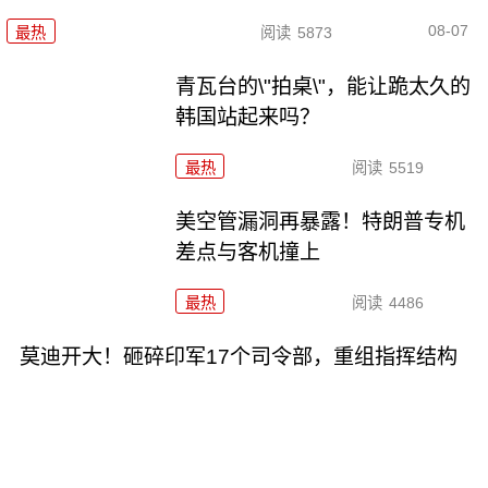
08-07
最热
阅读
5873
青瓦台的\"拍桌\"，能让跪太久的
韩国站起来吗？
最热
阅读
5519
美空管漏洞再暴露！特朗普专机
差点与客机撞上
最热
阅读
4486
莫迪开大！砸碎印军17个司令部，重组指挥结构