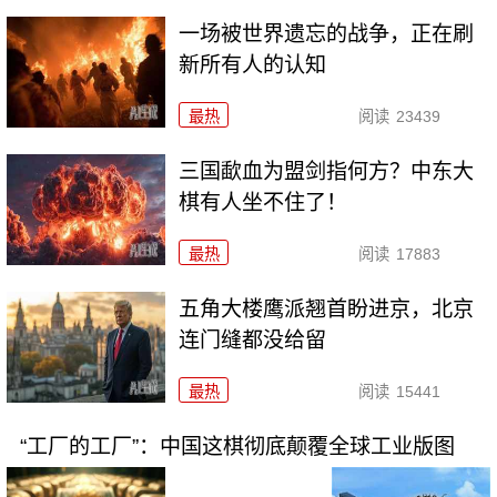
一场被世界遗忘的战争，正在刷
新所有人的认知
最热
阅读
23439
三国歃血为盟剑指何方？中东大
棋有人坐不住了！
最热
阅读
17883
五角大楼鹰派翘首盼进京，北京
连门缝都没给留
最热
阅读
15441
“工厂的工厂”：中国这棋彻底颠覆全球工业版图