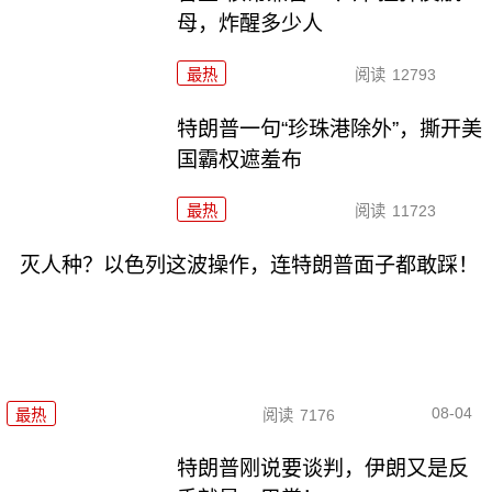
母，炸醒多少人
最热
阅读
12793
特朗普一句“珍珠港除外”，撕开美
国霸权遮羞布
最热
阅读
11723
灭人种？以色列这波操作，连特朗普面子都敢踩！
08-04
最热
阅读
7176
特朗普刚说要谈判，伊朗又是反