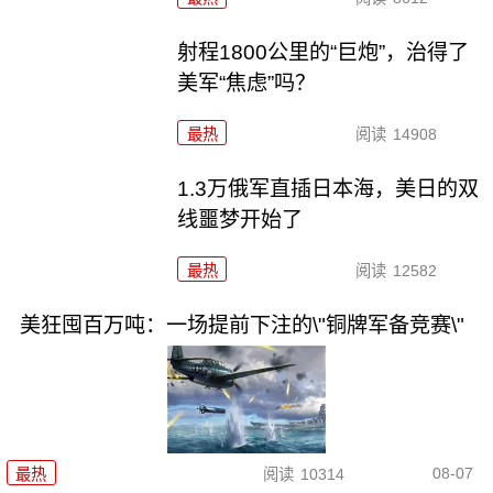
射程1800公里的“巨炮”，治得了
美军“焦虑”吗？
最热
阅读
14908
1.3万俄军直插日本海，美日的双
线噩梦开始了
最热
阅读
12582
美狂囤百万吨：一场提前下注的\"铜牌军备竞赛\"
08-07
最热
阅读
10314