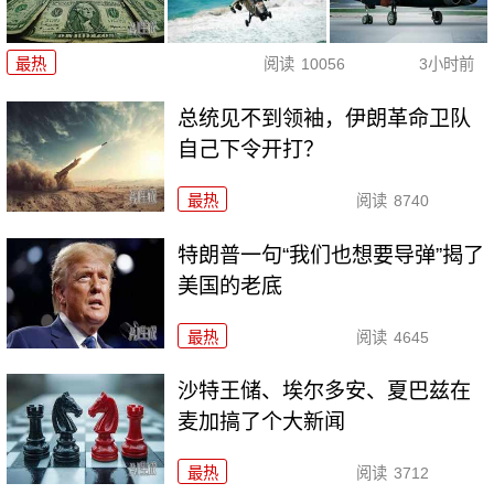
最热
阅读
10056
3小时前
总统见不到领袖，伊朗革命卫队
自己下令开打？
最热
阅读
8740
特朗普一句“我们也想要导弹”揭了
美国的老底
最热
阅读
4645
沙特王储、埃尔多安、夏巴兹在
麦加搞了个大新闻
最热
阅读
3712