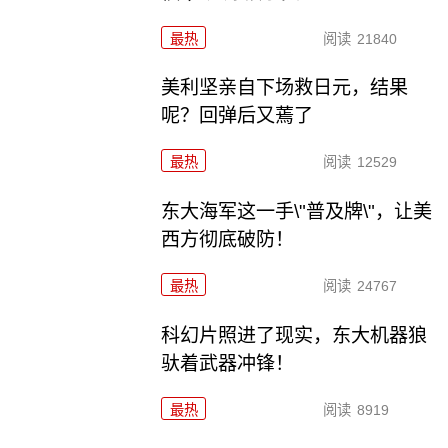
最热
阅读
21840
美利坚亲自下场救日元，结果
呢？回弹后又蔫了
最热
阅读
12529
东大海军这一手\"普及牌\"，让美
西方彻底破防！
最热
阅读
24767
科幻片照进了现实，东大机器狼
驮着武器冲锋！
最热
阅读
8919