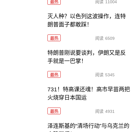
最热
阅读
11004
灭人种？以色列这波操作，连特
朗普面子都敢踩！
最热
阅读
6509
特朗普刚说要谈判，伊朗又是反
手就是一巴掌！
最热
阅读
5345
731！特高课还魂！高市早苗两把
火烧穿日本国运
最热
阅读
4931
泽连斯基的“清场行动”与乌克兰的