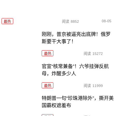
08-05
最热
阅读
8852
刚刚，普京被逼亮出底牌！俄罗
斯要干大事了！
最热
阅读
15272
官宣“核常兼备”！六爷挂弹反航
母，炸醒多少人
最热
阅读
11999
特朗普一句“珍珠港除外”，撕开美
国霸权遮羞布