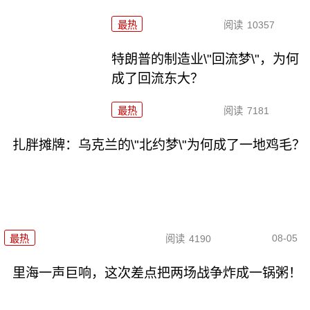
最热
阅读
10357
特朗普的制造业\"回流梦\"，为何
成了回流东大？
最热
阅读
7181
扎胖摊牌：乌克兰的\"北约梦\"为何成了一地鸡毛？
08-05
最热
阅读
4190
里海一声巨响，这次差点把两场战争炸成一锅粥！