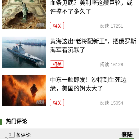
血条见底？美利坚这艘巨轮，或
许撑不了多久了
相关
阅读
17251
黄海这出“老将配新王”，把俄罗斯
海军看沉默了
相关
阅读
16128
中东一触即发！沙特到生死边
缘，美国的饵太大了
相关
阅读
15054
热门评论
登陆
0
条评论