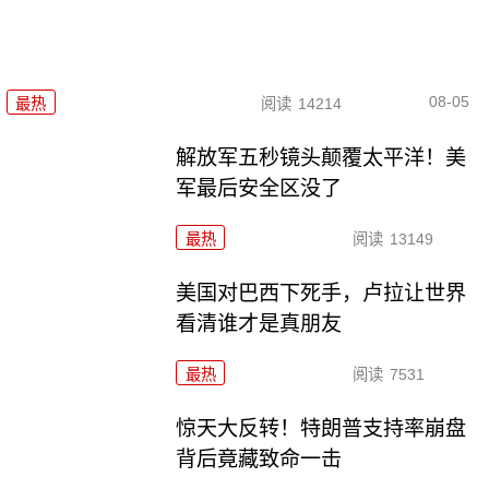
08-05
最热
阅读
14214
解放军五秒镜头颠覆太平洋！美
军最后安全区没了
最热
阅读
13149
美国对巴西下死手，卢拉让世界
看清谁才是真朋友
最热
阅读
7531
惊天大反转！特朗普支持率崩盘
背后竟藏致命一击