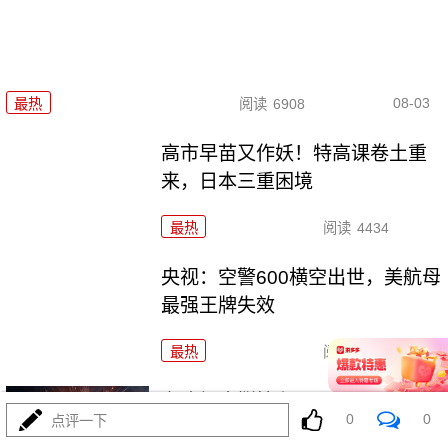
08-03
最热
阅读
6908
高市早苗又作妖！特高课卷土重
来，日本三重困境
最热
阅读
4434
央视：空警600横空出世，美航母
最强王牌失效
最热
阅读
23280
东瀛彻底撕掉和平面具，公然发
0
0
点评一下
射进攻性武器！