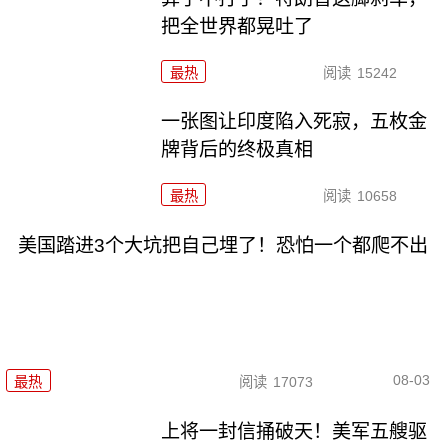
把全世界都晃吐了
最热
阅读
15242
一张图让印度陷入死寂，五枚金
牌背后的终极真相
最热
阅读
10658
美国踏进3个大坑把自己埋了！恐怕一个都爬不出
08-03
最热
阅读
17073
上将一封信捅破天！美军五艘驱