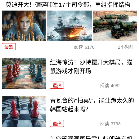
莫迪开大！砸碎印军17个司令部，重组指挥结构
最热
阅读
6170
2小时前
红海惊涛！沙特摆开大棋局，猫
鼠游戏才刚开场
最热
阅读
4082
青瓦台的\"拍桌\"，能让跪太久的
韩国站起来吗？
最热
阅读
3798