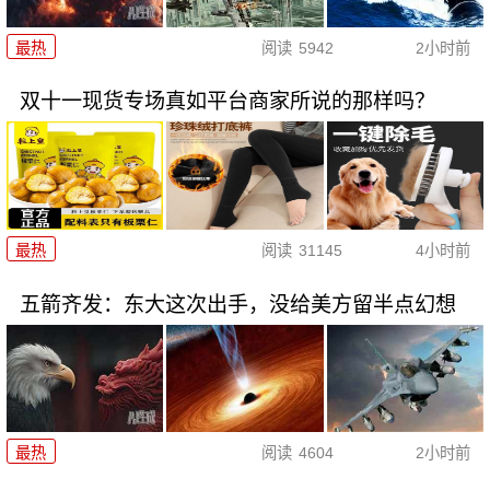
最热
阅读
5942
2小时前
双十一现货专场真如平台商家所说的那样吗？
最热
阅读
31145
4小时前
五箭齐发：东大这次出手，没给美方留半点幻想
最热
阅读
4604
2小时前