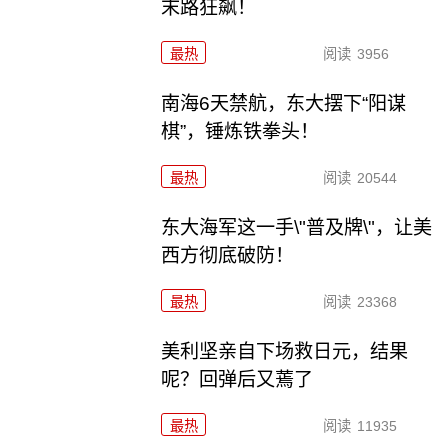
末路狂飙！
最热
阅读
3956
南海6天禁航，东大摆下“阳谋
棋”，锤炼铁拳头！
最热
阅读
20544
东大海军这一手\"普及牌\"，让美
西方彻底破防！
最热
阅读
23368
美利坚亲自下场救日元，结果
呢？回弹后又蔫了
最热
阅读
11935