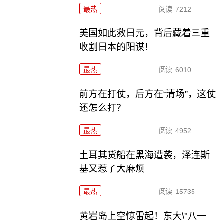
最热
阅读
7212
美国如此救日元，背后藏着三重
收割日本的阳谋！
最热
阅读
6010
前方在打仗，后方在“清场”，这仗
还怎么打？
最热
阅读
4952
土耳其货船在黑海遭袭，泽连斯
基又惹了大麻烦
最热
阅读
15735
黄岩岛上空惊雷起！东大\"八一