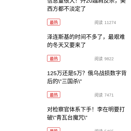
信息量很大！歼20越肩反杀，美
西方都不淡定了
最热
阅读
11274
泽连斯基的时间不多了，最艰难
的冬天又要来了
最热
阅读
9822
125万还是5万？俄乌战损数字背
后的\"三国杀\"
最热
阅读
7471
对检察官体系下手！李在明要打
破\"青瓦台魔咒\"