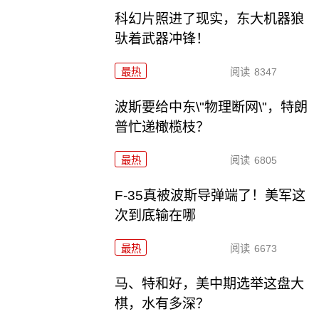
科幻片照进了现实，东大机器狼
驮着武器冲锋！
最热
阅读
8347
波斯要给中东\"物理断网\"，特朗
普忙递橄榄枝？
最热
阅读
6805
F-35真被波斯导弹端了！美军这
次到底输在哪
最热
阅读
6673
马、特和好，美中期选举这盘大
棋，水有多深？