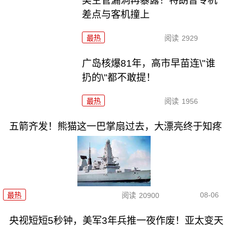
美空管漏洞再暴露！特朗普专机
差点与客机撞上
最热
阅读
2929
广岛核爆81年，高市早苗连\"谁
扔的\"都不敢提！
最热
阅读
1956
五箭齐发！熊猫这一巴掌扇过去，大漂亮终于知疼
08-06
最热
阅读
20900
央视短短5秒钟，美军3年兵推一夜作废！亚太变天