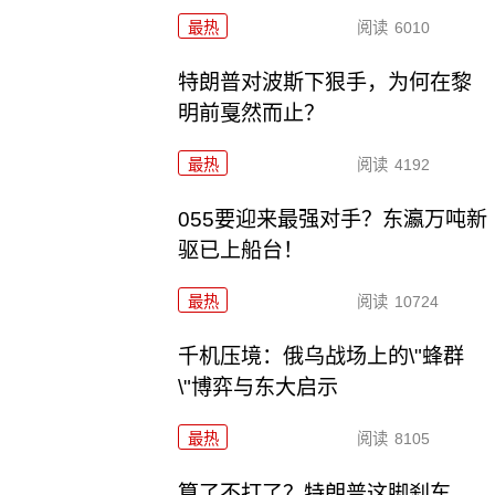
最热
阅读
6010
特朗普对波斯下狠手，为何在黎
明前戛然而止？
最热
阅读
4192
055要迎来最强对手？东瀛万吨新
驱已上船台！
最热
阅读
10724
千机压境：俄乌战场上的\"蜂群
\"博弈与东大启示
最热
阅读
8105
算了不打了？特朗普这脚刹车，