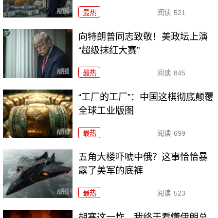
最热
阅读
521
向特朗普同志致敬！美政坛上演
“超级抹红大赛”
最热
阅读
845
“工厂的工厂”：中国这棋彻底颠覆
全球工业版图
最热
阅读
699
五角大楼吓唬中俄？这事恰恰暴
露了美军的底裤
最热
阅读
523
胡塞这一炸，我终于看懂伊朗总