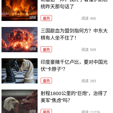
统昨天那句话了
最热
阅读
465
三国歃血为盟剑指何方？中东大
棋有人坐不住了！
最热
阅读
509
印度豪赌千亿卢比，要对中国光
伏“卡脖子”？
最热
阅读
283
射程1800公里的“巨炮”，治得了
美军“焦虑”吗？
最热
阅读
11276