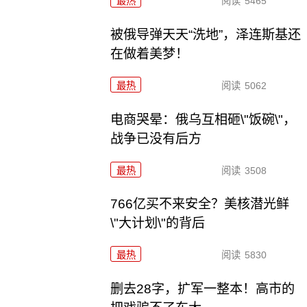
最热
阅读
5465
被俄导弹天天“洗地”，泽连斯基还
在做着美梦！
最热
阅读
5062
电商哭晕：俄乌互相砸\"饭碗\"，
战争已没有后方
最热
阅读
3508
766亿买不来安全？美核潜光鲜
\"大计划\"的背后
最热
阅读
5830
删去28字，扩军一整本！高市的