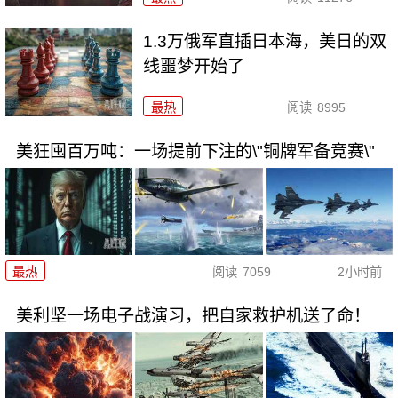
1.3万俄军直插日本海，美日的双
线噩梦开始了
最热
阅读
8995
美狂囤百万吨：一场提前下注的\"铜牌军备竞赛\"
最热
阅读
7059
2小时前
美利坚一场电子战演习，把自家救护机送了命！