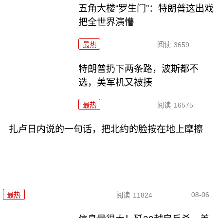
五角大楼“罗生门”：特朗普这出戏
把全世界演懵
最热
阅读
3659
特朗普扔下两条路，波斯都不
选，美军机又被揍
最热
阅读
16575
扎卢日内说的一句话，把北约的脸按在地上摩擦
08-06
最热
阅读
11824