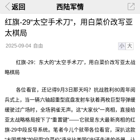
返回
西陆军情
红旗-29“太空手术刀”，用白菜价改写亚
太棋局
小
大
2025-09-04
自由
红旗-29：东大的“太空手术刀”，用白菜价改写亚太战
略棋局
各位看官，还记得9月3日那天吗？抗战胜利80周年阅
兵式上，当一辆六轴超重型底盘发射车驮着两枚巨型导弹缓
缓驶过广场时，全场鸦雀无声。这“大家伙”一亮相，直接给
亚太战略格局按下了“重置键”——它就是东大最新亮相的红
旗-29中段反导系统。笔者今儿个就带各位看官，深扒这款
“大国盾牌”如何用“白菜价”造出比美国GBI还先进的杀器，让