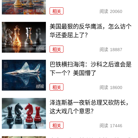
相关
阅读
20060
美国最狠的反华鹰派，怎么访个
华还委屈上了？
相关
阅读
18887
巴铁横扫海湾：沙科之后谁会是
下一个？美国懵了
相关
阅读
18600
泽连斯基一夜斩总理又砍防长，
这大戏几个意思？
相关
阅读
17446