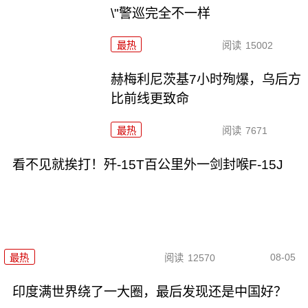
\"警巡完全不一样
最热
阅读
15002
赫梅利尼茨基7小时殉爆，乌后方
比前线更致命
最热
阅读
7671
看不见就挨打！歼-15T百公里外一剑封喉F-15J
08-05
最热
阅读
12570
印度满世界绕了一大圈，最后发现还是中国好？