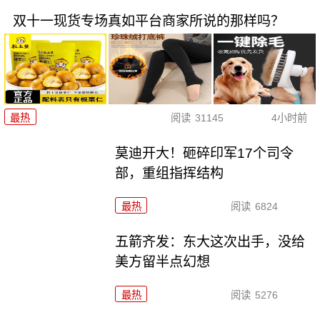
双十一现货专场真如平台商家所说的那样吗？
最热
阅读
31145
4小时前
莫迪开大！砸碎印军17个司令
部，重组指挥结构
最热
阅读
6824
五箭齐发：东大这次出手，没给
美方留半点幻想
最热
阅读
5276