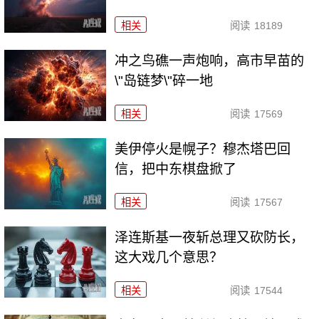
相关
阅读
18189
冲之鸟礁一声炮响，高市早苗的
\"岛链梦\"碎一地
相关
阅读
17569
美伊停火是幌子？穆杰塔巴回
信，把中东棋盘掀了
相关
阅读
17567
泽连斯基一夜斩总理又砍防长，
这大戏几个意思？
相关
阅读
17544