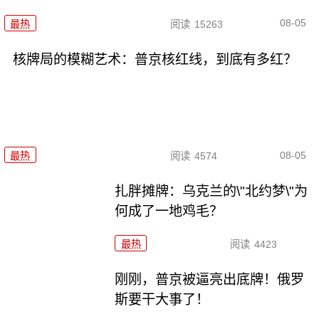
08-05
最热
阅读
15263
核牌局的模糊艺术：普京核红线，到底有多红？
08-05
最热
阅读
4574
扎胖摊牌：乌克兰的\"北约梦\"为
何成了一地鸡毛？
最热
阅读
4423
刚刚，普京被逼亮出底牌！俄罗
斯要干大事了！