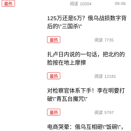
08-06
最热
阅读
10204
125万还是5万？俄乌战损数字背
后的\"三国杀\"
最热
阅读
7735
扎卢日内说的一句话，把北约的
脸按在地上摩擦
最热
阅读
12181
对检察官体系下手！李在明要打
破\"青瓦台魔咒\"
最热
阅读
5797
电商哭晕：俄乌互相砸\"饭碗\"，