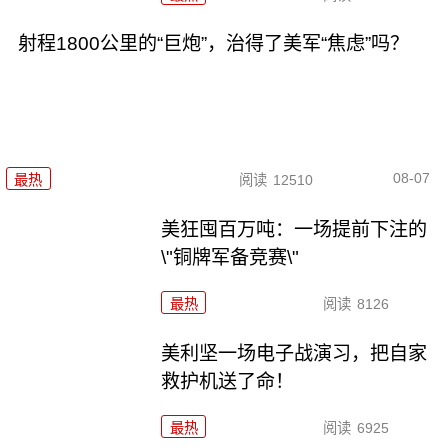
射程1800公里的“巨炮”，治得了美军“焦虑”吗？
08-07
最热
阅读
12510
美狂囤百万吨：一场提前下注的
\"铜牌军备竞赛\"
最热
阅读
8126
美利坚一场电子战演习，把自家
救护机送了命！
最热
阅读
6925