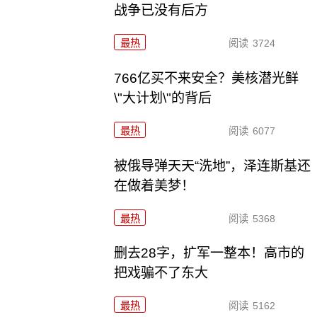
战争已没有后方
最热
阅读
3724
766亿买不来安全？美核潜光鲜
\"大计划\"的背后
最热
阅读
6077
被俄导弹天天“洗地”，泽连斯基还
在做着美梦！
最热
阅读
5368
删去28字，扩军一整本！高市的
把戏骗不了东大
最热
阅读
5162