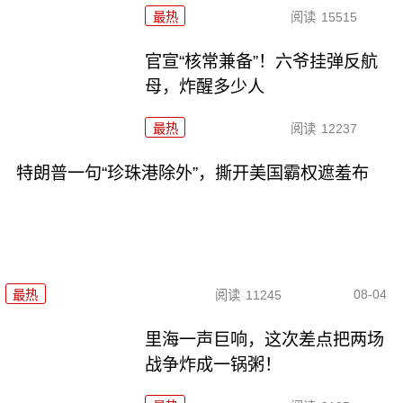
最热
阅读
15515
官宣“核常兼备”！六爷挂弹反航
母，炸醒多少人
最热
阅读
12237
特朗普一句“珍珠港除外”，撕开美国霸权遮羞布
08-04
最热
阅读
11245
里海一声巨响，这次差点把两场
战争炸成一锅粥！