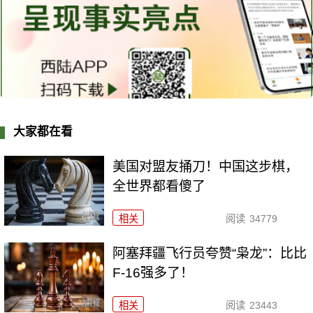
大家都在看
美国对盟友捅刀！中国这步棋，
全世界都看傻了
相关
阅读
34779
阿塞拜疆飞行员夸赞“枭龙”：比比
F-16强多了！
相关
阅读
23443