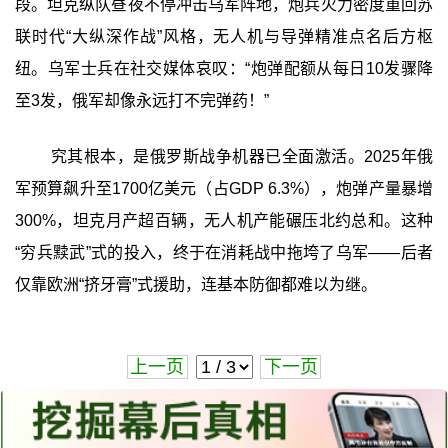
段。坦克纵队昼夜不停冲击乌军阵地，炮兵火力密度重回苏
联时代“大纵深作战”风格，无人机与导弹精准点名后方枢
纽。乌军士兵在社交媒体哀叹：“炮弹配额从每日10发骤降
至3发，俄军却像永远打不完弹药！”
究其根本，是俄罗斯战争机器已全面激活。2025年俄
军预算飙升至1700亿美元（占GDP 6.3%），炮弹产量暴增
300%，坦克月产超百辆，无人机产能碾压北约总和。这种
“穷兵黩武”式的投入，终于在消耗战中拖垮了乌军——后者
仅靠欧洲“挤牙膏”式援助，连基本防御都难以为继。
上一页
下一页