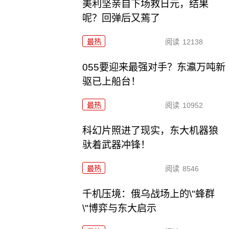
美利坚亲自下场救日元，结果
呢？回弹后又蔫了
最热
阅读
12138
055要迎来最强对手？东瀛万吨新
驱已上船台！
最热
阅读
10952
科幻片照进了现实，东大机器狼
驮着武器冲锋！
最热
阅读
8546
千机压境：俄乌战场上的\"蜂群
\"博弈与东大启示