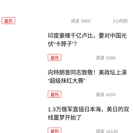
最热
阅读
3865
2小时前
印度豪赌千亿卢比，要对中国光
伏“卡脖子”？
最热
阅读
3288
向特朗普同志致敬！美政坛上演
“超级抹红大赛”
最热
阅读
4203
1.3万俄军直插日本海，美日的双
线噩梦开始了
最热
阅读
10135