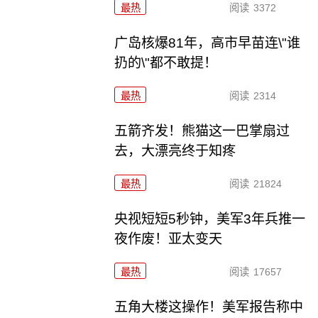
最热
阅读
3372
广岛核爆81年，高市早苗连\"谁
扔的\"都不敢提！
最热
阅读
2314
五箭齐发！熊猫这一巴掌扇过
去，大漂亮终于知疼
最热
阅读
21824
央视短短5秒钟，美军3年兵推一
夜作废！亚太变天
最热
阅读
17657
五角大楼这操作！美军报告称中