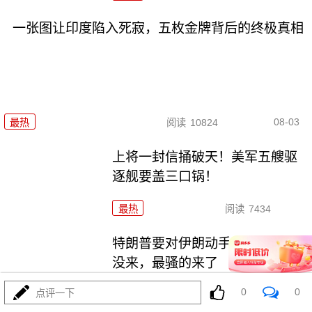
一张图让印度陷入死寂，五枚金牌背后的终极真相
08-03
最热
阅读
10824
上将一封信捅破天！美军五艘驱
逐舰要盖三口锅！
最热
阅读
7434
特朗普要对伊朗动手？最狠的还
没来，最骚的来了
0
0
点评一下
最热
阅读
6035