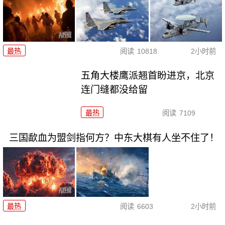
最热
阅读
10818
2小时前
五角大楼鹰派翘首盼进京，北京
连门缝都没给留
最热
阅读
7109
三国歃血为盟剑指何方？中东大棋有人坐不住了！
最热
阅读
6603
2小时前