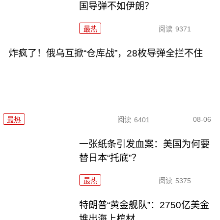
国导弹不如伊朗？
最热
阅读
9371
炸疯了！俄乌互掀“仓库战”，28枚导弹全拦不住
08-06
最热
阅读
6401
一张纸条引发血案：美国为何要
替日本“托底”？
最热
阅读
5375
特朗普“黄金舰队”：2750亿美金
堆出海上棺材