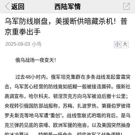
返回
西陆军情
乌军防线崩盘，美援断供暗藏杀机！普
京重拳出手
小
大
2025-09-03
小鸟
俄乌战场一夜变天！
过去48小时内，俄军坦克集群在多条战线发起雷霆突
击，乌军苦心经营的防线竟如纸糊一般被接连撕碎。俄新社
高调宣布，哈尔科夫、顿涅茨克方向乌军被迫后撤十公里；
央视转引俄国防部战报称，苏梅、扎波罗热、第聂伯罗彼得
罗夫斯克等地乌军遭“重创”。战线雪崩式坍塌的背后，是乌
克兰弹药见底的哀嚎、欧洲军援的拖沓，以及美国突然抽身
的冰冷算计——特朗普一纸命令，彻底改写了战争逻辑！