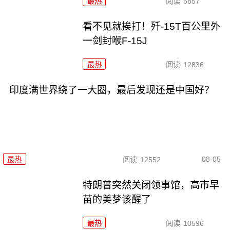
最热
阅读
5857
看不见就挨打！歼-15T百公里外
一剑封喉F-15J
最热
阅读
12836
印度满世界绕了一大圈，最后发现还是中国好？
08-05
最热
阅读
12552
特朗普突然关闭领事馆，高市早
苗的美梦该醒了
最热
阅读
10596