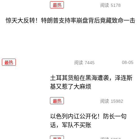
最热
阅读
5178
惊天大反转！特朗普支持率崩盘背后竟藏致命一击
08-05
最热
阅读
7445
土耳其货船在黑海遭袭，泽连斯
基又惹了大麻烦
最热
阅读
15982
以色列内讧公开化！防长一句
话，军队不买账