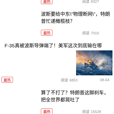
最热
阅读
8327
波斯要给中东\"物理断网\"，特朗
普忙递橄榄枝？
最热
阅读
7010
F-35真被波斯导弹端了！美军这次到底输在哪
08-04
最热
阅读
6853
算了不打了？特朗普这脚刹车，
把全世界都晃吐了
最热
阅读
15528