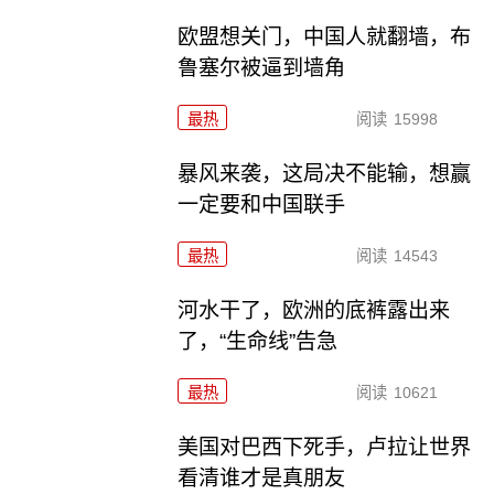
欧盟想关门，中国人就翻墙，布
鲁塞尔被逼到墙角
最热
阅读
15998
暴风来袭，这局决不能输，想赢
一定要和中国联手
最热
阅读
14543
河水干了，欧洲的底裤露出来
了，“生命线”告急
最热
阅读
10621
美国对巴西下死手，卢拉让世界
看清谁才是真朋友