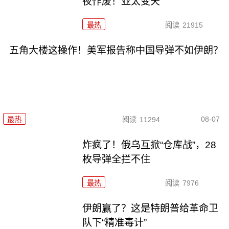
夜作废！亚太变天
最热
阅读
21915
五角大楼这操作！美军报告称中国导弹不如伊朗？
08-07
最热
阅读
11294
炸疯了！俄乌互掀“仓库战”，28
枚导弹全拦不住
最热
阅读
7976
伊朗赢了？这是特朗普给革命卫
队下“精准毒计”