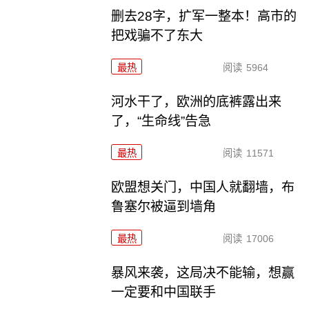
删去28字，扩军一整本！高市的
把戏骗不了东大
最热
阅读
5964
河水干了，欧洲的底裤露出来
了，“生命线”告急
最热
阅读
11571
欧盟想关门，中国人就翻墙，布
鲁塞尔被逼到墙角
最热
阅读
17006
暴风来袭，这局决不能输，想赢
一定要和中国联手