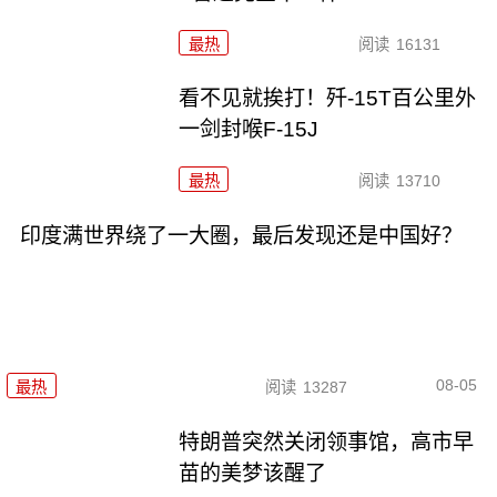
最热
阅读
16131
看不见就挨打！歼-15T百公里外
一剑封喉F-15J
最热
阅读
13710
印度满世界绕了一大圈，最后发现还是中国好？
08-05
最热
阅读
13287
特朗普突然关闭领事馆，高市早
苗的美梦该醒了