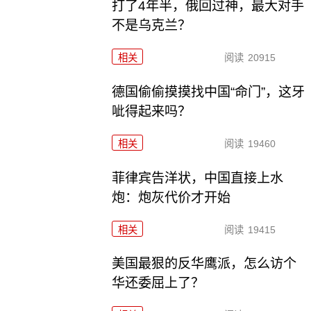
打了4年半，俄回过神，最大对手
不是乌克兰？
相关
阅读
20915
德国偷偷摸摸找中国“命门”，这牙
呲得起来吗？
相关
阅读
19460
菲律宾告洋状，中国直接上水
炮：炮灰代价才开始
相关
阅读
19415
美国最狠的反华鹰派，怎么访个
华还委屈上了？