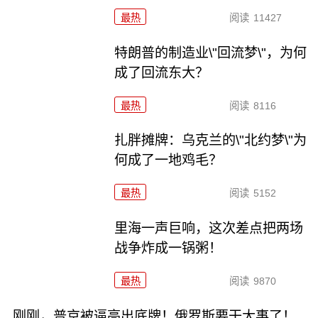
最热
阅读
11427
特朗普的制造业\"回流梦\"，为何
成了回流东大？
最热
阅读
8116
扎胖摊牌：乌克兰的\"北约梦\"为
何成了一地鸡毛？
最热
阅读
5152
里海一声巨响，这次差点把两场
战争炸成一锅粥！
最热
阅读
9870
刚刚，普京被逼亮出底牌！俄罗斯要干大事了！