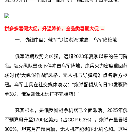
拼多多暑假大促，升温降价，全品类暑期大促 →
一、防线崩盘：俄军“钢铁洪流”重启，乌军陷绝境
俄军近期攻势之凶猛，远超2023年夏季以来的任何阶
段。坦克纵队昼夜不停冲击乌军阵地，炮兵火力密度重回苏
联时代“大纵深作战”风格，无人机与导弹精准点名后方枢
纽。乌军士兵在社交媒体哀叹：“炮弹配额从每日10发骤降
至3发，俄军却像永远打不完弹药！”
究其根本，是俄罗斯战争机器已全面激活。2025年俄
军预算飙升至1700亿美元（占GDP 6.3%），炮弹产量暴增
300%，坦克月产超百辆，无人机产能碾压北约总和。这种