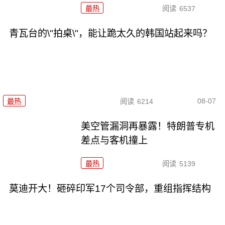
最热
阅读
6537
青瓦台的\"拍桌\"，能让跪太久的韩国站起来吗？
08-07
最热
阅读
6214
美空管漏洞再暴露！特朗普专机
差点与客机撞上
最热
阅读
5139
莫迪开大！砸碎印军17个司令部，重组指挥结构