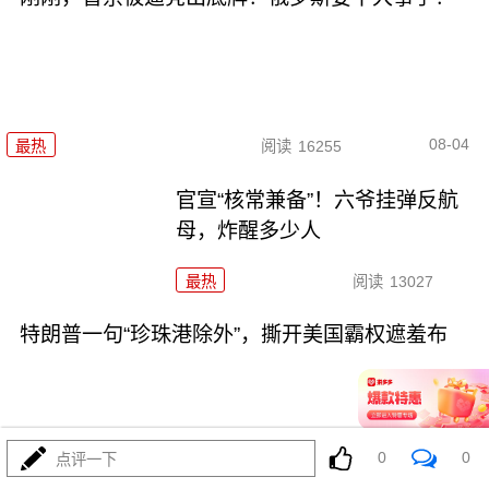
08-04
最热
阅读
16255
官宣“核常兼备”！六爷挂弹反航
母，炸醒多少人
最热
阅读
13027
特朗普一句“珍珠港除外”，撕开美国霸权遮羞布
0
0
点评一下
08-04
最热
阅读
11974