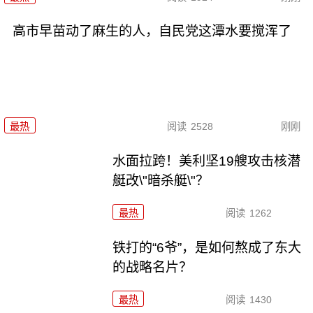
高市早苗动了麻生的人，自民党这潭水要搅浑了
最热
阅读
2528
刚刚
水面拉跨！美利坚19艘攻击核潜
艇改\"暗杀艇\"？
最热
阅读
1262
铁打的“6爷”，是如何熬成了东大
的战略名片？
最热
阅读
1430