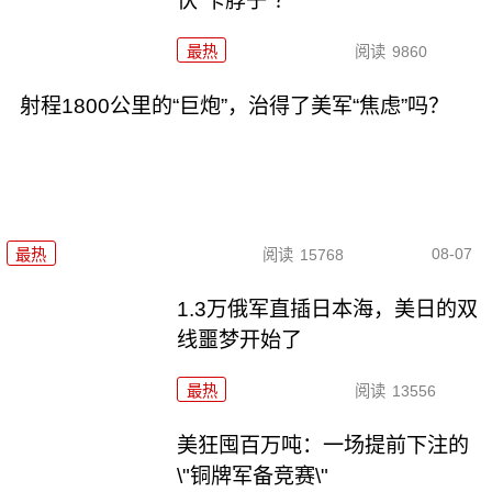
伏“卡脖子”？
最热
阅读
9860
射程1800公里的“巨炮”，治得了美军“焦虑”吗？
08-07
最热
阅读
15768
1.3万俄军直插日本海，美日的双
线噩梦开始了
最热
阅读
13556
美狂囤百万吨：一场提前下注的
\"铜牌军备竞赛\"