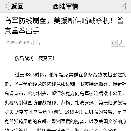
返回
西陆军情
乌军防线崩盘，美援断供暗藏杀机！普
京重拳出手
小
大
2025-09-03
小鸟
俄乌战场一夜变天！
过去48小时内，俄军坦克集群在多条战线发起雷霆突
击，乌军苦心经营的防线竟如纸糊一般被接连撕碎。俄新社
高调宣布，哈尔科夫、顿涅茨克方向乌军被迫后撤十公里；
央视转引俄国防部战报称，苏梅、扎波罗热、第聂伯罗彼得
罗夫斯克等地乌军遭“重创”。战线雪崩式坍塌的背后，是乌
克兰弹药见底的哀嚎、欧洲军援的拖沓，以及美国突然抽身
的冰冷算计——特朗普一纸命令，彻底改写了战争逻辑！