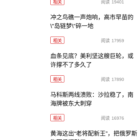
相关
阅读
19401
冲之鸟礁一声炮响，高市早苗的
\"岛链梦\"碎一地
相关
阅读
17959
血条见底？美利坚这艘巨轮，或
许撑不了多久了
相关
阅读
17890
马科斯两线溃败：沙拉稳了，南
海牌被东大刺穿
相关
阅读
16976
黄海这出“老将配新王”，把俄罗斯