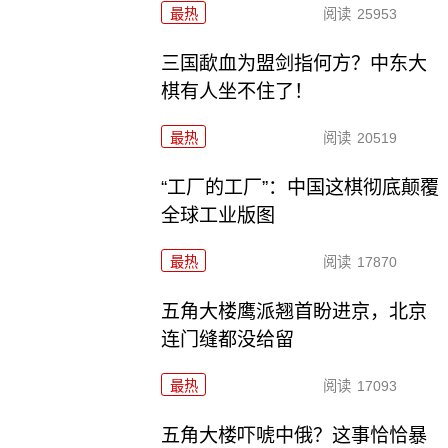
最热
阅读
25953
三国歃血为盟剑指何方？中东大
棋有人坐不住了！
最热
阅读
20519
“工厂的工厂”：中国这棋彻底颠覆
全球工业版图
最热
阅读
17870
五角大楼鹰派翘首盼进京，北京
连门缝都没给留
最热
阅读
17093
五角大楼吓唬中俄？这事恰恰暴