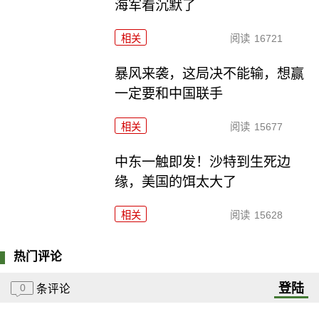
海军看沉默了
相关
阅读
16721
暴风来袭，这局决不能输，想赢
一定要和中国联手
相关
阅读
15677
中东一触即发！沙特到生死边
缘，美国的饵太大了
相关
阅读
15628
热门评论
登陆
0
条评论