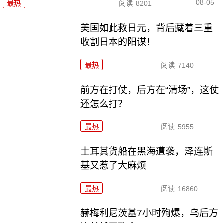
08-05
最热
阅读
8201
美国如此救日元，背后藏着三重
收割日本的阳谋！
最热
阅读
7140
前方在打仗，后方在“清场”，这仗
还怎么打？
最热
阅读
5955
土耳其货船在黑海遭袭，泽连斯
基又惹了大麻烦
最热
阅读
16860
赫梅利尼茨基7小时殉爆，乌后方