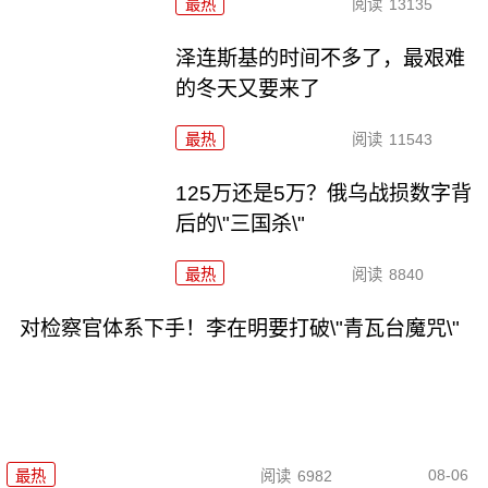
最热
阅读
13135
泽连斯基的时间不多了，最艰难
的冬天又要来了
最热
阅读
11543
125万还是5万？俄乌战损数字背
后的\"三国杀\"
最热
阅读
8840
对检察官体系下手！李在明要打破\"青瓦台魔咒\"
08-06
最热
阅读
6982