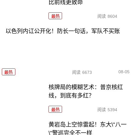
比前线更致命
最热
阅读
8604
以色列内讧公开化！防长一句话，军队不买账
08-05
最热
阅读
6673
核牌局的模糊艺术：普京核红
线，到底有多红？
最热
阅读
5394
黄岩岛上空惊雷起！东大\"八一
\"警巡完全不一样