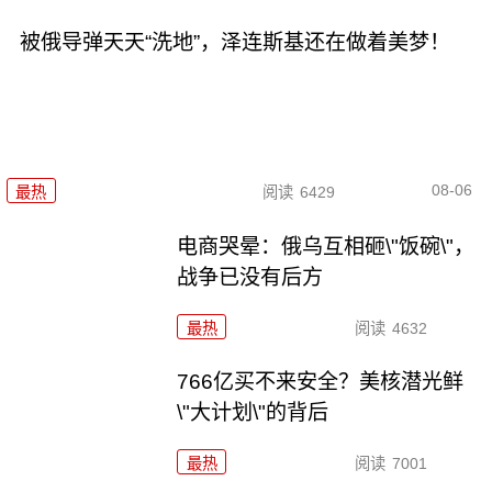
被俄导弹天天“洗地”，泽连斯基还在做着美梦！
08-06
最热
阅读
6429
电商哭晕：俄乌互相砸\"饭碗\"，
战争已没有后方
最热
阅读
4632
766亿买不来安全？美核潜光鲜
\"大计划\"的背后
最热
阅读
7001