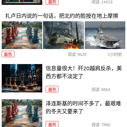
最热
阅读
14419
扎卢日内说的一句话，把北约的脸按在地上摩擦
最热
阅读
9528
2小时前
信息量很大！歼20越肩反杀，美
西方都不淡定了
最热
阅读
8664
泽连斯基的时间不多了，最艰难
的冬天又要来了
最热
阅读
7866