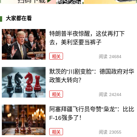
大家都在看
特朗普半夜惊醒，这仗再打下
去，美利坚要当裤子
相关
阅读
24684
默茨的“川剧变脸”：德国政府对华
政策大转向？
相关
阅读
24244
阿塞拜疆飞行员夸赞“枭龙”：比比
F-16强多了！
相关
阅读
23055