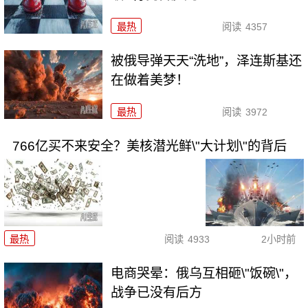
最热
阅读
4357
被俄导弹天天“洗地”，泽连斯基还
在做着美梦！
最热
阅读
3972
766亿买不来安全？美核潜光鲜\"大计划\"的背后
最热
阅读
4933
2小时前
电商哭晕：俄乌互相砸\"饭碗\"，
战争已没有后方