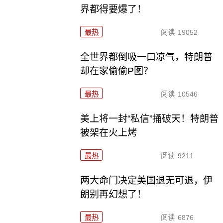
界都得要爆了！
最热
阅读
19052
全世界都倒吸一口凉气，特朗普
却在家偷偷P图？
最热
阅读
10546
美上将一封“私信”捅破天！特朗普
被架在火上烤
最热
阅读
9211
两大命门决定美国退无可退，伊
朗别再幻想了！
最热
阅读
6876