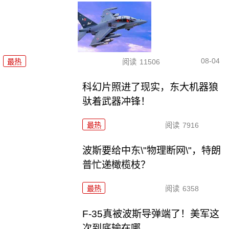
08-04
最热
阅读
11506
科幻片照进了现实，东大机器狼
驮着武器冲锋！
最热
阅读
7916
波斯要给中东\"物理断网\"，特朗
普忙递橄榄枝？
最热
阅读
6358
F-35真被波斯导弹端了！美军这
次到底输在哪