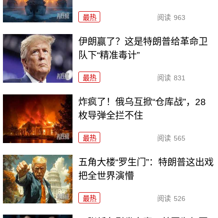
最热
阅读
963
伊朗赢了？这是特朗普给革命卫
队下“精准毒计”
最热
阅读
831
炸疯了！俄乌互掀“仓库战”，28
枚导弹全拦不住
最热
阅读
565
五角大楼“罗生门”：特朗普这出戏
把全世界演懵
最热
阅读
526