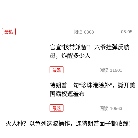
08-05
最热
阅读
8368
官宣“核常兼备”！六爷挂弹反航
母，炸醒多少人
最热
阅读
11501
特朗普一句“珍珠港除外”，撕开美
国霸权遮羞布
最热
阅读
10563
灭人种？以色列这波操作，连特朗普面子都敢踩！