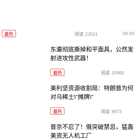
08-03
最热
阅读
22521
东瀛彻底撕掉和平面具，公然发
射进攻性武器！
最热
阅读
10900
美利坚资源收割局：特朗普为何
对乌稀土\"摊牌\"
最热
阅读
9973
普京不忍了！俄突破禁忌，猛轰
美资无人机工厂