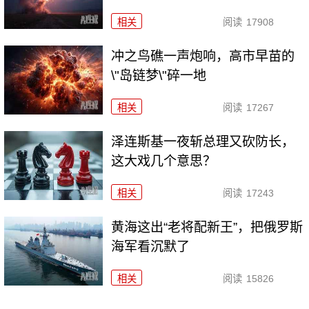
相关
阅读
17908
冲之鸟礁一声炮响，高市早苗的
\"岛链梦\"碎一地
相关
阅读
17267
泽连斯基一夜斩总理又砍防长，
这大戏几个意思？
相关
阅读
17243
黄海这出“老将配新王”，把俄罗斯
海军看沉默了
相关
阅读
15826