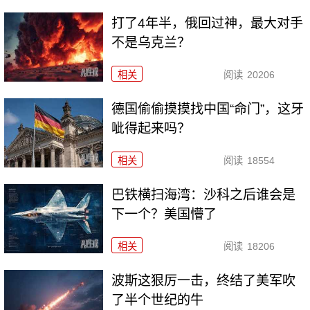
打了4年半，俄回过神，最大对手
不是乌克兰？
相关
阅读
20206
德国偷偷摸摸找中国“命门”，这牙
呲得起来吗？
相关
阅读
18554
巴铁横扫海湾：沙科之后谁会是
下一个？美国懵了
相关
阅读
18206
波斯这狠厉一击，终结了美军吹
了半个世纪的牛