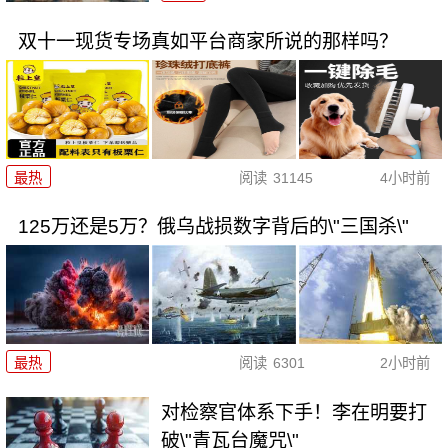
双十一现货专场真如平台商家所说的那样吗？
最热
阅读
31145
4小时前
125万还是5万？俄乌战损数字背后的\"三国杀\"
最热
阅读
6301
2小时前
对检察官体系下手！李在明要打
破\"青瓦台魔咒\"