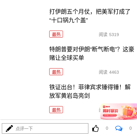
打伊朗五个月仗，把美军打成了
“十口锅九个盖”
最热
阅读
5319
特朗普要对伊朗“断气断电”？这豪
赌让全球买单
最热
阅读
4463
铁证出台！菲律宾求锤得锤！解
放军黄岩岛亮剑
最热
阅读
22000
五万人一夜破城，欧盟真怕了！
0
0
点评一下
特朗普拿美国说事