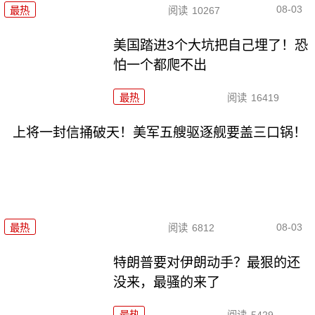
08-03
最热
阅读
10267
美国踏进3个大坑把自己埋了！恐
怕一个都爬不出
最热
阅读
16419
上将一封信捅破天！美军五艘驱逐舰要盖三口锅！
08-03
最热
阅读
6812
特朗普要对伊朗动手？最狠的还
没来，最骚的来了
最热
阅读
5429