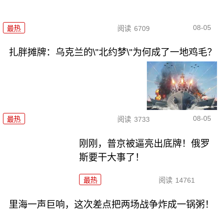
08-05
最热
阅读
6709
扎胖摊牌：乌克兰的\"北约梦\"为何成了一地鸡毛？
08-05
最热
阅读
3733
刚刚，普京被逼亮出底牌！俄罗
斯要干大事了！
最热
阅读
14761
里海一声巨响，这次差点把两场战争炸成一锅粥！