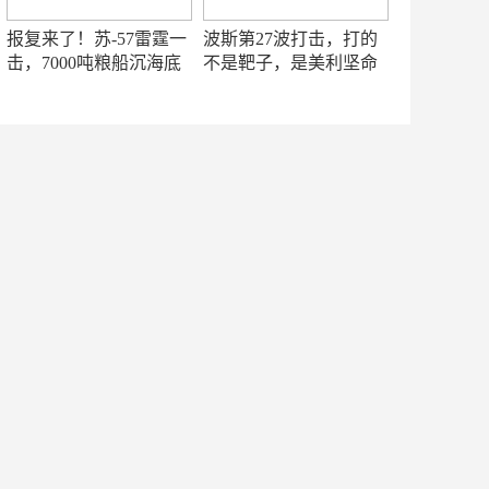
报复来了！苏-57雷霆一
波斯第27波打击，打的
击，7000吨粮船沉海底
不是靶子，是美利坚命
门