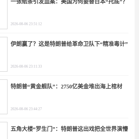
一张纸条引发血案：美国为何要替日本“托底”？
2026-08-06 23:51:12
伊朗赢了？这是特朗普给革命卫队下“精准毒计”
2026-08-06 23:11:33
特朗普“黄金舰队”：2750亿美金堆出海上棺材
2026-08-06 23:44:27
五角大楼“罗生门”：特朗普这出戏把全世界演懵