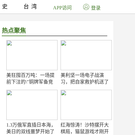
历史
台湾
APP访问
登录
热点聚焦
美狂囤百万吨：一场提
美利坚一场电子战演
前下注的\"铜牌军备竞
习，把自家救护机送了
赛\"
命！
1.3万俄军直插日本海，
红海惊涛！沙特摆开大
美日的双线噩梦开始了
棋局，猫鼠游戏才刚开