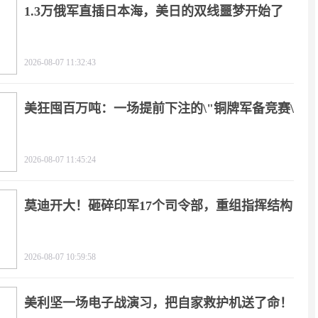
1.3万俄军直插日本海，美日的双线噩梦开始了
2026-08-07 11:32:43
美狂囤百万吨：一场提前下注的\"铜牌军备竞赛\"
2026-08-07 11:45:24
莫迪开大！砸碎印军17个司令部，重组指挥结构
2026-08-07 10:59:58
美利坚一场电子战演习，把自家救护机送了命！