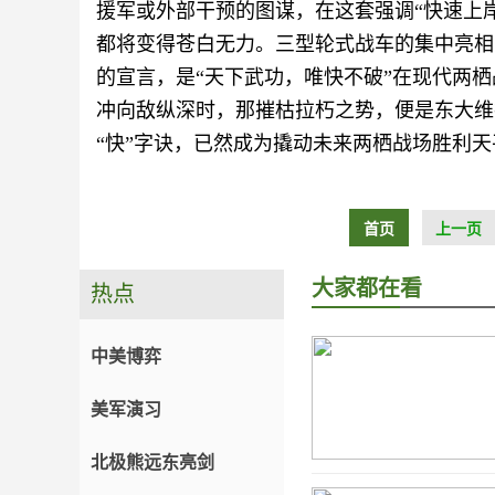
援军或外部干预的图谋，在这套强调“快速上
都将变得苍白无力。三型轮式战车的集中亮相
的宣言，是“天下武功，唯快不破”在现代两
冲向敌纵深时，那摧枯拉朽之势，便是东大维
“快”字诀，已然成为撬动未来两栖战场胜利天
首页
上一页
大家都在看
热点
中美博弈
美军演习
北极熊远东亮剑