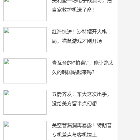
美利坚一场电子战演习，把
自家救护机送了命！
红海惊涛！沙特摆开大棋
局，猫鼠游戏才刚开场
青瓦台的\"拍桌\"，能让跪太
久的韩国站起来吗？
五箭齐发：东大这次出手，
没给美方留半点幻想
美空管漏洞再暴露！特朗普
专机差点与客机撞上