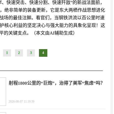
岸、快速突击、快速分割、快速歼敌”的新战法面前，
，绝非简单的装备更新，它是东大两栖作战思想进化
栖战场的最佳注脚。看官们，当钢铁洪流以百公里时速
护核心利益的坚定决心与强大能力的具象化呈现！这
平的关键支点。（本文由AI辅助生成）
1
2
3
4
射程1800公里的“巨炮”，治得了美军“焦虑”吗？
2026-08-07 11:19:39