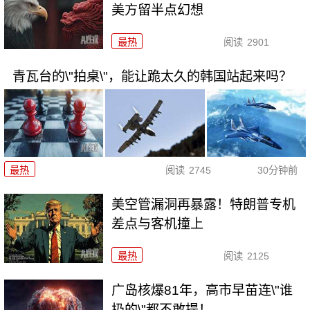
美方留半点幻想
最热
阅读
2901
青瓦台的\"拍桌\"，能让跪太久的韩国站起来吗？
最热
阅读
2745
30分钟前
美空管漏洞再暴露！特朗普专机
差点与客机撞上
最热
阅读
2125
广岛核爆81年，高市早苗连\"谁
扔的\"都不敢提！