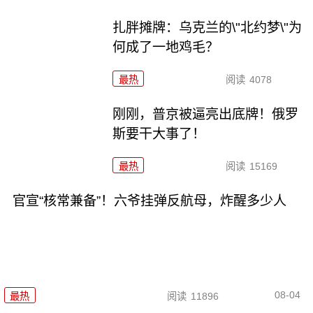
扎胖摊牌：乌克兰的\"北约梦\"为
何成了一地鸡毛？
最热
阅读
4078
刚刚，普京被逼亮出底牌！俄罗
斯要干大事了！
最热
阅读
15169
官宣“核常兼备”！六爷挂弹反航母，炸醒多少人
08-04
最热
阅读
11896