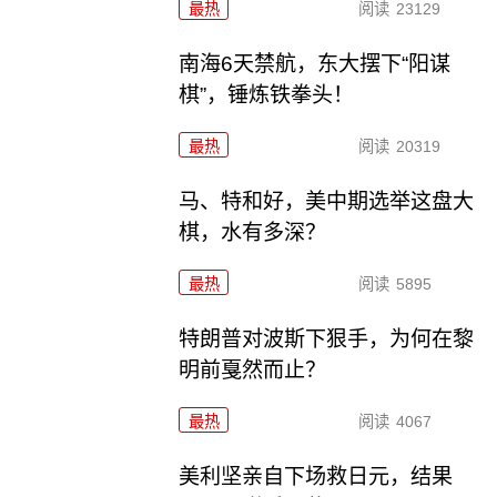
最热
阅读
23129
南海6天禁航，东大摆下“阳谋
棋”，锤炼铁拳头！
最热
阅读
20319
马、特和好，美中期选举这盘大
棋，水有多深？
最热
阅读
5895
特朗普对波斯下狠手，为何在黎
明前戛然而止？
最热
阅读
4067
美利坚亲自下场救日元，结果