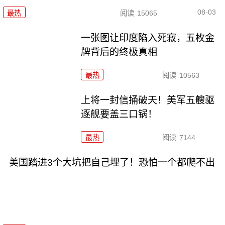
08-03
最热
阅读
15065
一张图让印度陷入死寂，五枚金
牌背后的终极真相
最热
阅读
10563
上将一封信捅破天！美军五艘驱
逐舰要盖三口锅！
最热
阅读
7144
美国踏进3个大坑把自己埋了！恐怕一个都爬不出