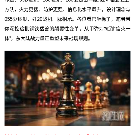
方队，火力更猛、防护更强、信息化水平飙升，设计理念与
055驱逐舰、歼20战机一脉相承。各位看官坐稳了，笔者带
你深挖这批钢铁猛兽的颠覆性变革，从甲弹对抗到“信火一
体”，东大陆战力量正重塑未来战场规则。