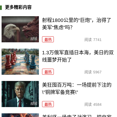
更多精彩内容
射程1800公里的“巨炮”，治得了
美军“焦虑”吗？
最热
阅读
7741
1.3万俄军直插日本海，美日的双
线噩梦开始了
最热
阅读
5967
美狂囤百万吨：一场提前下注的
\"铜牌军备竞赛\"
最热
阅读
4584