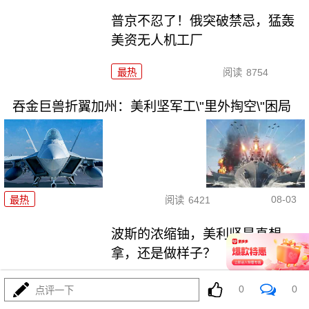
普京不忍了！俄突破禁忌，猛轰
美资无人机工厂
最热
阅读
8754
吞金巨兽折翼加州：美利坚军工\"里外掏空\"困局
08-03
最热
阅读
6421
波斯的浓缩铀，美利坚是真想
拿，还是做样子？
最热
阅读
4382
0
0
点评一下