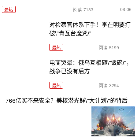
08-06
最热
阅读
7183
对检察官体系下手！李在明要打
破\"青瓦台魔咒\"
最热
阅读
5199
电商哭晕：俄乌互相砸\"饭碗\"，
战争已没有后方
最热
阅读
3294
766亿买不来安全？美核潜光鲜\"大计划\"的背后