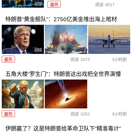
最热
阅读
4517
特朗普“黄金舰队”：2750亿美金堆出海上棺材
最热
阅读
3373
3小时前
五角大楼“罗生门”：特朗普这出戏把全世界演懵
最热
阅读
3252
3小时前
伊朗赢了？这是特朗普给革命卫队下“精准毒计”