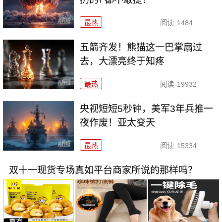
最热
阅读
1484
五箭齐发！熊猫这一巴掌扇过
去，大漂亮终于知疼
最热
阅读
19932
央视短短5秒钟，美军3年兵推一
夜作废！亚太变天
最热
阅读
15334
双十一现货专场真如平台商家所说的那样吗？