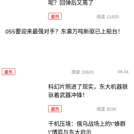
呢？回弹后又蔫了
最热
阅读
11833
055要迎来最强对手？东瀛万吨新驱已上船台！
08-04
最热
阅读
10603
科幻片照进了现实，东大机器狼
驮着武器冲锋！
最热
阅读
8230
千机压境：俄乌战场上的\"蜂群
\"博弈与东大启示