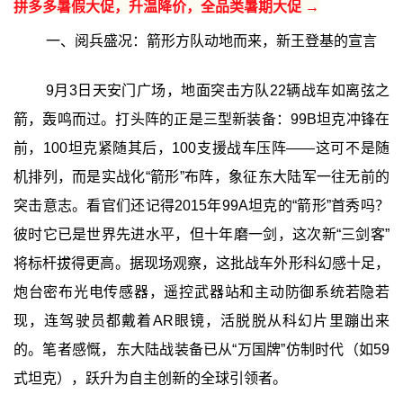
拼多多暑假大促，升温降价，全品类暑期大促 →
一、阅兵盛况：箭形方队动地而来，新王登基的宣言
9月3日天安门广场，地面突击方队22辆战车如离弦之
箭，轰鸣而过。打头阵的正是三型新装备：99B坦克冲锋在
前，100坦克紧随其后，100支援战车压阵——这可不是随
机排列，而是实战化“箭形”布阵，象征东大陆军一往无前的
突击意志。看官们还记得2015年99A坦克的“箭形”首秀吗？
彼时它已是世界先进水平，但十年磨一剑，这次新“三剑客”
将标杆拔得更高。据现场观察，这批战车外形科幻感十足，
炮台密布光电传感器，遥控武器站和主动防御系统若隐若
现，连驾驶员都戴着AR眼镜，活脱脱从科幻片里蹦出来
的。笔者感慨，东大陆战装备已从“万国牌”仿制时代（如59
式坦克），跃升为自主创新的全球引领者。