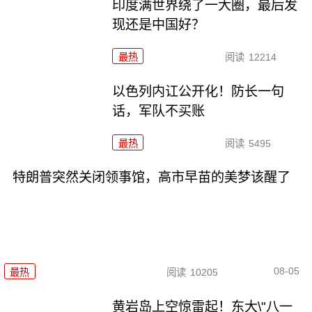
印度满世界绕了一大圈，最后发
现还是中国好？
最热
阅读
12214
以色列内讧公开化！防长一句
话，军队不买账
最热
阅读
5495
特朗普突然关闭领事馆，高市早苗的美梦该醒了
08-05
最热
阅读
10205
黄岩岛上空惊雷起！东大\"八一