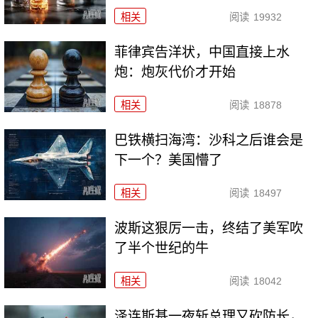
相关
阅读
19932
菲律宾告洋状，中国直接上水
炮：炮灰代价才开始
相关
阅读
18878
巴铁横扫海湾：沙科之后谁会是
下一个？美国懵了
相关
阅读
18497
波斯这狠厉一击，终结了美军吹
了半个世纪的牛
相关
阅读
18042
泽连斯基一夜斩总理又砍防长，