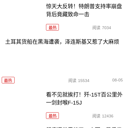
惊天大反转！特朗普支持率崩盘
背后竟藏致命一击
最热
阅读
7034
土耳其货船在黑海遭袭，泽连斯基又惹了大麻烦
08-05
最热
阅读
15534
看不见就挨打！歼-15T百公里外
一剑封喉F-15J
最热
阅读
12436