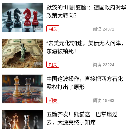
默茨的“川剧变脸”：德国政府对华
政策大转向？
相关
阅读
24371
“去美元化”加速，美债无人问津，
东瀛被锁死！
相关
阅读
23224
中国这波操作，直接把西方石化
霸权打出了原形
相关
阅读
19983
五箭齐发！熊猫这一巴掌扇过
去，大漂亮终于知疼