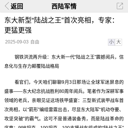
返回
西陆军情
东大新型“陆战之王”首次亮相，专家：
更猛更强
小
大
2025-09-03
自由
钢铁洪流再升级：东大新一代“陆战之王”震撼阅兵，信
息化与生存力颠覆陆战格局
看官们，今天咱们聊聊9月3日那场让全球军迷屏息的
盛事——东大纪念抗战胜利80周年阅兵。笔者作为深耕军事
领域的老兵，亲眼见证这场铁甲盛宴：三型新式装甲战车首
次亮相，以“箭形”编组雷霆出击，尽显东大陆军“机动夺要、
攻坚突破”的霸气。这可不是普通装备秀，而是陆战革命的
序章：99B坦克、100坦克、100支援战车组成的“陆战之王”