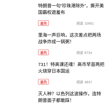
特朗普一句“珍珠港除外”，撕开美
国霸权遮羞布
最热
阅读
10901
里海一声巨响，这次差点把两场
战争炸成一锅粥！
最热
阅读
8734
731！特高课还魂！高市早苗两把
火烧穿日本国运
最热
阅读
4837
灭人种？以色列这波操作，连特
朗普面子都敢踩！