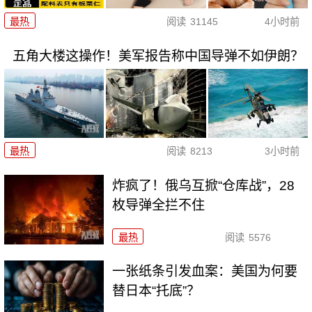
最热
阅读
31145
4小时前
五角大楼这操作！美军报告称中国导弹不如伊朗？
最热
阅读
8213
3小时前
炸疯了！俄乌互掀“仓库战”，28
枚导弹全拦不住
最热
阅读
5576
一张纸条引发血案：美国为何要
替日本“托底”？