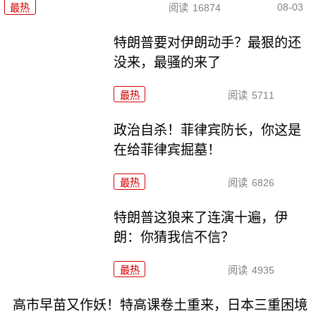
08-03
最热
阅读
16874
特朗普要对伊朗动手？最狠的还
没来，最骚的来了
最热
阅读
5711
政治自杀！菲律宾防长，你这是
在给菲律宾掘墓！
最热
阅读
6826
特朗普这狼来了连演十遍，伊
朗：你猜我信不信？
最热
阅读
4935
高市早苗又作妖！特高课卷土重来，日本三重困境