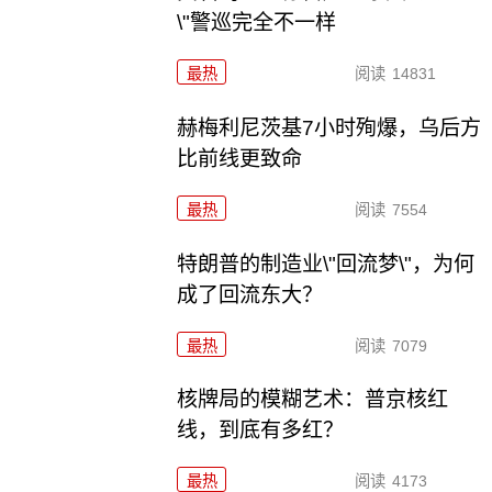
\"警巡完全不一样
最热
阅读
14831
赫梅利尼茨基7小时殉爆，乌后方
比前线更致命
最热
阅读
7554
特朗普的制造业\"回流梦\"，为何
成了回流东大？
最热
阅读
7079
核牌局的模糊艺术：普京核红
线，到底有多红？
最热
阅读
4173