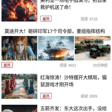
美利坚一场电子战演习，把自家
救护机送了命！
最热
阅读
3718
莫迪开大！砸碎印军17个司令部，重组指挥结构
最热
阅读
4651
30分钟前
红海惊涛！沙特摆开大棋局，猫
鼠游戏才刚开场
最热
阅读
2899
五箭齐发：东大这次出手，没给