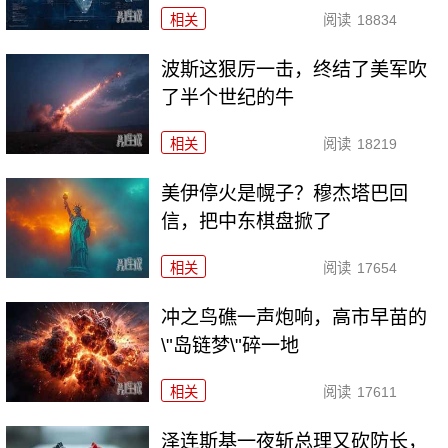
相关
阅读
18834
波斯这狠厉一击，终结了美军吹
了半个世纪的牛
相关
阅读
18219
美伊停火是幌子？穆杰塔巴回
信，把中东棋盘掀了
相关
阅读
17654
冲之鸟礁一声炮响，高市早苗的
\"岛链梦\"碎一地
相关
阅读
17611
泽连斯基一夜斩总理又砍防长，