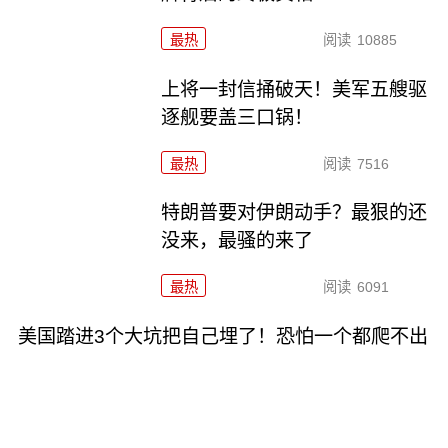
最热
阅读
10885
上将一封信捅破天！美军五艘驱
逐舰要盖三口锅！
最热
阅读
7516
特朗普要对伊朗动手？最狠的还
没来，最骚的来了
最热
阅读
6091
美国踏进3个大坑把自己埋了！恐怕一个都爬不出