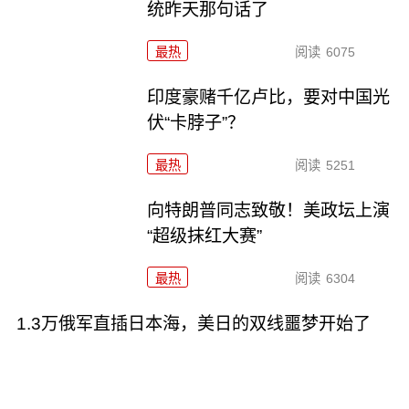
统昨天那句话了
最热
阅读
6075
印度豪赌千亿卢比，要对中国光
伏“卡脖子”？
最热
阅读
5251
向特朗普同志致敬！美政坛上演
“超级抹红大赛”
最热
阅读
6304
1.3万俄军直插日本海，美日的双线噩梦开始了