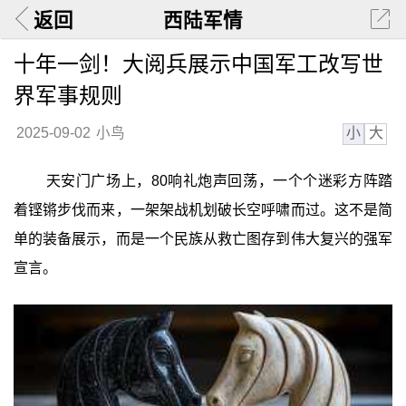
返回
西陆军情
十年一剑！大阅兵展示中国军工改写世
界军事规则
小
大
2025-09-02
小鸟
天安门广场上，80响礼炮声回荡，一个个迷彩方阵踏
着铿锵步伐而来，一架架战机划破长空呼啸而过。这不是简
单的装备展示，而是一个民族从救亡图存到伟大复兴的强军
宣言。