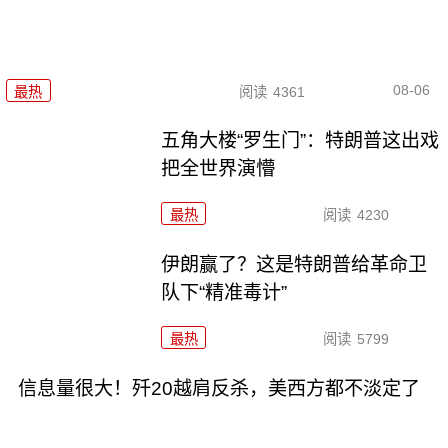
08-06
最热
阅读
4361
五角大楼“罗生门”：特朗普这出戏
把全世界演懵
最热
阅读
4230
伊朗赢了？这是特朗普给革命卫
队下“精准毒计”
最热
阅读
5799
信息量很大！歼20越肩反杀，美西方都不淡定了