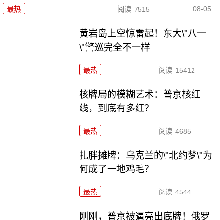
08-05
最热
阅读
7515
黄岩岛上空惊雷起！东大\"八一
\"警巡完全不一样
最热
阅读
15412
核牌局的模糊艺术：普京核红
线，到底有多红？
最热
阅读
4685
扎胖摊牌：乌克兰的\"北约梦\"为
何成了一地鸡毛？
最热
阅读
4544
刚刚，普京被逼亮出底牌！俄罗