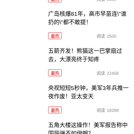
广岛核爆81年，高市早苗连\"谁
扔的\"都不敢提！
最热
阅读
2500
五箭齐发！熊猫这一巴掌扇过
去，大漂亮终于知疼
最热
阅读
22458
央视短短5秒钟，美军3年兵推一
夜作废！亚太变天
最热
阅读
18288
五角大楼这操作！美军报告称中
国导弹不如伊朗？