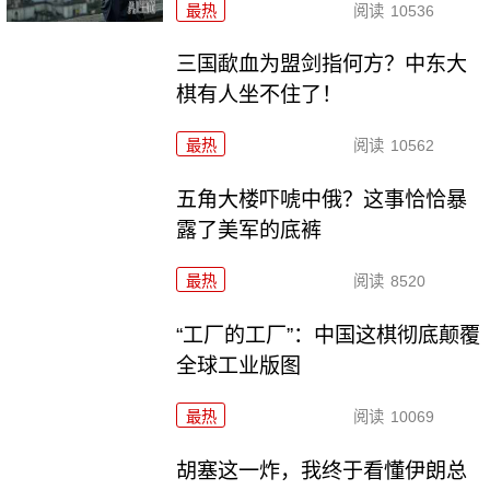
最热
阅读
10536
三国歃血为盟剑指何方？中东大
棋有人坐不住了！
最热
阅读
10562
五角大楼吓唬中俄？这事恰恰暴
露了美军的底裤
最热
阅读
8520
“工厂的工厂”：中国这棋彻底颠覆
全球工业版图
最热
阅读
10069
胡塞这一炸，我终于看懂伊朗总