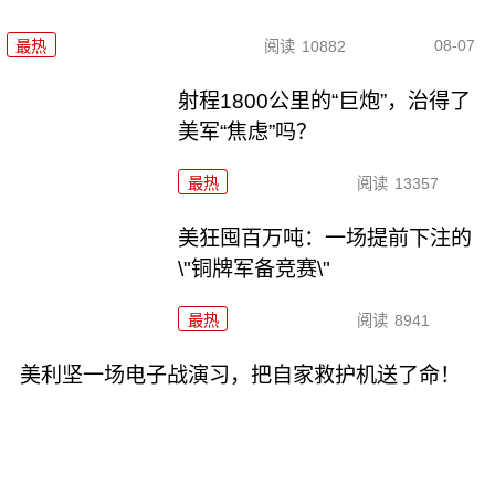
08-07
最热
阅读
10882
射程1800公里的“巨炮”，治得了
美军“焦虑”吗？
最热
阅读
13357
美狂囤百万吨：一场提前下注的
\"铜牌军备竞赛\"
最热
阅读
8941
美利坚一场电子战演习，把自家救护机送了命！