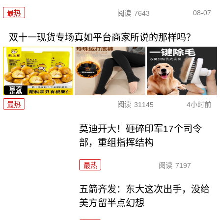
08-07
最热
阅读
7643
双十一现货专场真如平台商家所说的那样吗？
最热
阅读
31145
4小时前
莫迪开大！砸碎印军17个司令
部，重组指挥结构
最热
阅读
7197
五箭齐发：东大这次出手，没给
美方留半点幻想