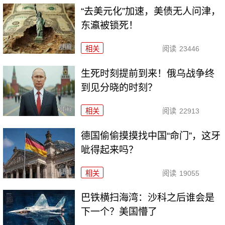
“去美元化”加速，美债无人问津，
东瀛被锁死！
相关
阅读
23446
生死时刻提前到来！俄乌战争终
到见分晓的时刻？
相关
阅读
22913
德国偷偷摸摸找中国“命门”，这牙
呲得起来吗？
相关
阅读
19055
巴铁横扫海湾：沙科之后谁会是
下一个？美国懵了