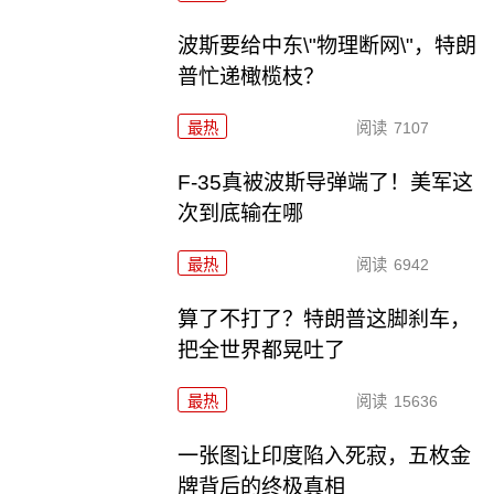
波斯要给中东\"物理断网\"，特朗
普忙递橄榄枝？
最热
阅读
7107
F-35真被波斯导弹端了！美军这
次到底输在哪
最热
阅读
6942
算了不打了？特朗普这脚刹车，
把全世界都晃吐了
最热
阅读
15636
一张图让印度陷入死寂，五枚金
牌背后的终极真相