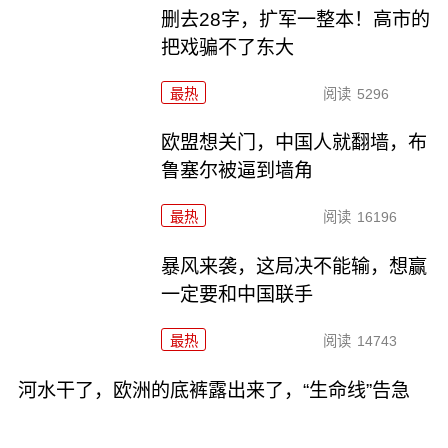
删去28字，扩军一整本！高市的
把戏骗不了东大
最热
阅读
5296
欧盟想关门，中国人就翻墙，布
鲁塞尔被逼到墙角
最热
阅读
16196
暴风来袭，这局决不能输，想赢
一定要和中国联手
最热
阅读
14743
河水干了，欧洲的底裤露出来了，“生命线”告急