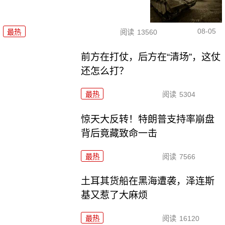
08-05
最热
阅读
13560
前方在打仗，后方在“清场”，这仗
还怎么打？
最热
阅读
5304
惊天大反转！特朗普支持率崩盘
背后竟藏致命一击
最热
阅读
7566
土耳其货船在黑海遭袭，泽连斯
基又惹了大麻烦
最热
阅读
16120