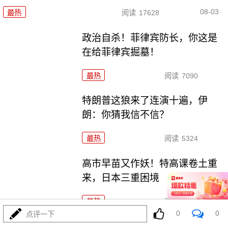
08-03
最热
阅读
17628
政治自杀！菲律宾防长，你这是
在给菲律宾掘墓！
最热
阅读
7090
特朗普这狼来了连演十遍，伊
朗：你猜我信不信？
最热
阅读
5324
高市早苗又作妖！特高课卷土重
来，日本三重困境
最热
阅读
4692
0
0
点评一下
央视：空警600横空出世，美航母最强王牌失效