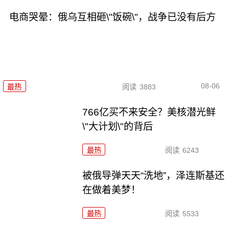
电商哭晕：俄乌互相砸\"饭碗\"，战争已没有后方
08-06
最热
阅读
3883
766亿买不来安全？美核潜光鲜
\"大计划\"的背后
最热
阅读
6243
被俄导弹天天“洗地”，泽连斯基还
在做着美梦！
最热
阅读
5533