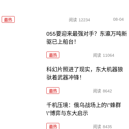
08-04
最热
阅读
12234
055要迎来最强对手？东瀛万吨新
驱已上船台！
最热
阅读
11064
科幻片照进了现实，东大机器狼
驮着武器冲锋！
最热
阅读
8642
千机压境：俄乌战场上的\"蜂群
\"博弈与东大启示
最热
阅读
8435