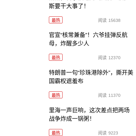
斯要干大事了！
最热
阅读
15638
官宣“核常兼备”！六爷挂弹反航
母，炸醒多少人
最热
阅读
12370
特朗普一句“珍珠港除外”，撕开美
国霸权遮羞布
最热
阅读
11370
里海一声巨响，这次差点把两场
战争炸成一锅粥！
最热
阅读
9223