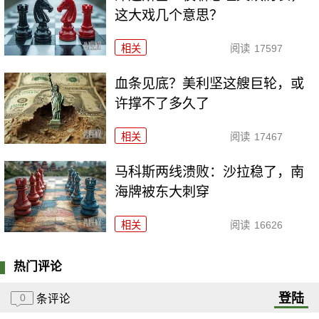
这大戏几个意思？
相关
阅读
17597
血条见底？美利坚这艘巨轮，或
许撑不了多久了
相关
阅读
17467
马科斯两线溃败：沙拉稳了，南
海牌被东大刺穿
相关
阅读
16626
热门评论
登陆
0
条评论