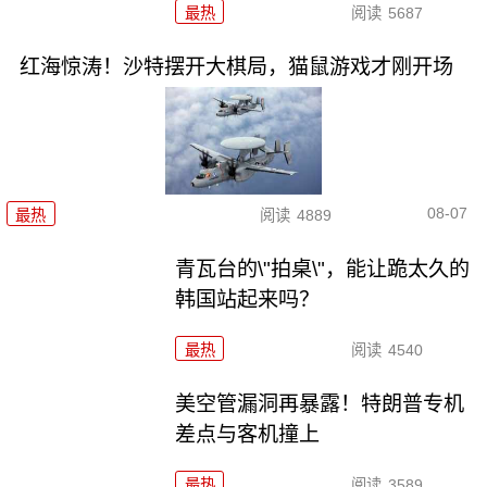
最热
阅读
5687
红海惊涛！沙特摆开大棋局，猫鼠游戏才刚开场
08-07
最热
阅读
4889
青瓦台的\"拍桌\"，能让跪太久的
韩国站起来吗？
最热
阅读
4540
美空管漏洞再暴露！特朗普专机
差点与客机撞上
最热
阅读
3589