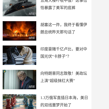
五角大楼吓唬中俄？这事恰
恰暴露了美军的底裤
胡塞这一炸，我终于看懂伊
朗总统昨天那句话了
印度豪赌千亿卢比，要对中
国光伏“卡脖子”？
向特朗普同志致敬！美政坛
上演“超级抹红大赛”
1.3万俄军直插日本海，美日
的双线噩梦开始了