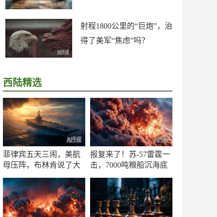
射程1800公里的“巨炮”，治
得了美军“焦虑”吗？
西陆精选
菲律宾五天三闹，美航
报复来了！苏-57雷霆一
母压阵，布林肯说了大
击，7000吨粮船沉海底
实话