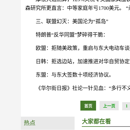
森研究所更直言：中等家庭年亏1700美元。
三、联盟幻灭：美国沦为“孤岛”
特朗普“反华同盟”梦碎得干脆：
欧盟：拒随美政策，重启与东大电动车谈
日韩：拒选边站，加速推进对华自贸协定
东盟：与东大签数十项经济协议。
《华尔街日报》社论一针见血：“多行不义
首页
上一页
1
大家都在看
热点