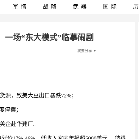
军情
战略
武器
国际
：一场“东大模式”临摹闹剧
我要分享
货源，致美大豆出口暴跌72%；
一度停摆；
美企赴华建厂。
价17%-46%，低收入家庭年损超5000美元。 彼得