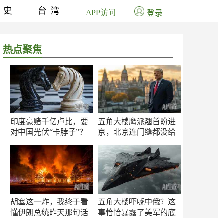
历史
台湾
APP访问
登录
热点聚焦
印度豪赌千亿卢比，要
五角大楼鹰派翘首盼进
对中国光伏“卡脖子”？
京，北京连门缝都没给
留
胡塞这一炸，我终于看
五角大楼吓唬中俄？这
懂伊朗总统昨天那句话
事恰恰暴露了美军的底