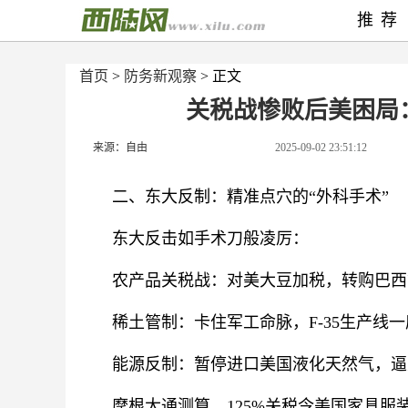
推荐
首页
>
防务新观察
> 正文
关税战惨败后美困局
来源：自由
2025-09-02 23:51:12
二、东大反制：精准点穴的“外科手术”
东大反击如手术刀般凌厉：
农产品关税战：对美大豆加税，转购巴西
稀土管制：卡住军工命脉，F-35生产线
能源反制：暂停进口美国液化天然气，逼
摩根大通测算，125%关税令美国家具服装涨