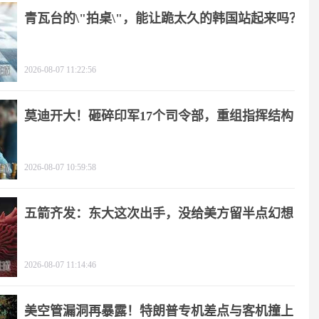
青瓦台的\"拍桌\"，能让跪太久的韩国站起来吗？
2026-08-07 11:22:56
莫迪开大！砸碎印军17个司令部，重组指挥结构
2026-08-07 10:59:58
五箭齐发：东大这次出手，没给美方留半点幻想
2026-08-07 11:14:46
美空管漏洞再暴露！特朗普专机差点与客机撞上