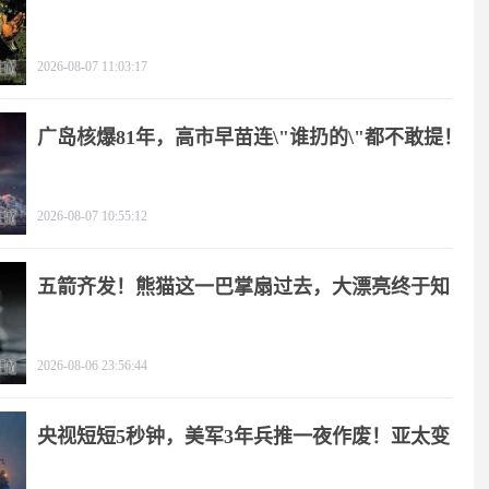
2026-08-07 11:03:17
广岛核爆81年，高市早苗连\"谁扔的\"都不敢提！
2026-08-07 10:55:12
五箭齐发！熊猫这一巴掌扇过去，大漂亮终于知
疼
2026-08-06 23:56:44
央视短短5秒钟，美军3年兵推一夜作废！亚太变
天