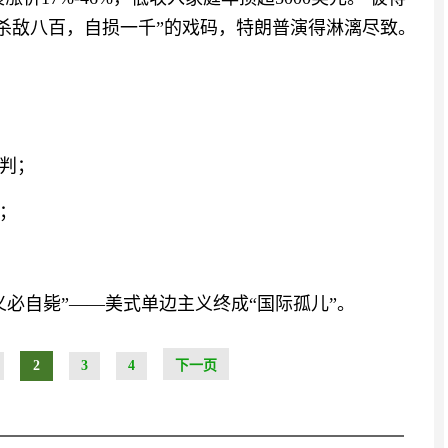
 “杀敌八百，自损一千”的戏码，特朗普演得淋漓尽致。
判；
；
必自毙”——美式单边主义终成“国际孤儿”。
2
3
4
下一页