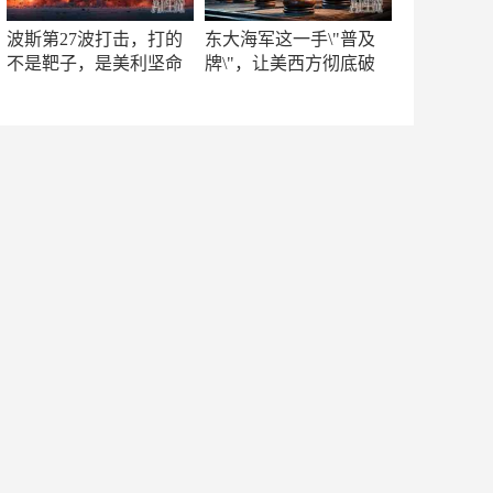
波斯第27波打击，打的
东大海军这一手\"普及
不是靶子，是美利坚命
牌\"，让美西方彻底破
门
防！