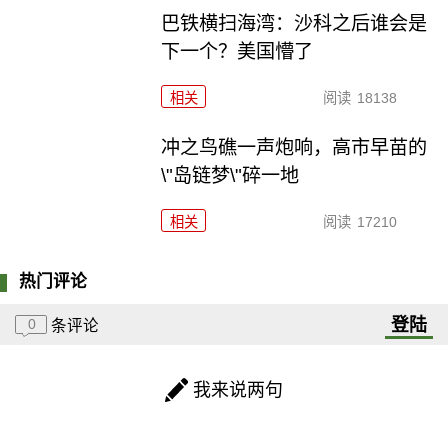
巴铁横扫海湾：沙科之后谁会是
下一个？美国懵了
相关
阅读
18138
冲之鸟礁一声炮响，高市早苗的
\"岛链梦\"碎一地
相关
阅读
17210
热门评论
登陆
0
条评论
我来说两句