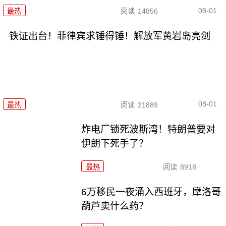
08-01
最热
阅读
14856
铁证出台！菲律宾求锤得锤！解放军黄岩岛亮剑
08-01
最热
阅读
21889
炸电厂锁死波斯湾！特朗普要对
伊朗下死手了？
最热
阅读
8918
6万移民一夜涌入西班牙，摩洛哥
葫芦卖什么药？