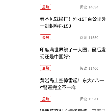
最热
阅读
14694
看不见就挨打！歼-15T百公里外
一剑封喉F-15J
最热
阅读
11550
印度满世界绕了一大圈，最后发
现还是中国好？
最热
阅读
11400
黄岩岛上空惊雷起！东大\"八一
\"警巡完全不一样
最热
阅读
13941