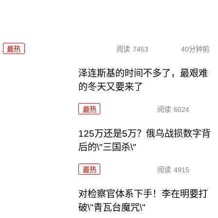
最热
阅读
7453
40分钟前
泽连斯基的时间不多了，最艰难
的冬天又要来了
最热
阅读
6024
125万还是5万？俄乌战损数字背
后的\"三国杀\"
最热
阅读
4915
对检察官体系下手！李在明要打
破\"青瓦台魔咒\"