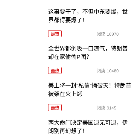
这事要干了，不但中东要爆，世
界都得要爆了！
最热
阅读
18970
全世界都倒吸一口凉气，特朗普
却在家偷偷P图？
最热
阅读
10480
美上将一封“私信”捅破天！特朗普
被架在火上烤
最热
阅读
9145
两大命门决定美国退无可退，伊
朗别再幻想了！