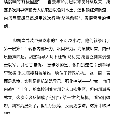
续挑衅的“终极回应”——自去年10月巴以冲突升级以来，胡
塞多次用导弹和无人机袭击以色列本土，还封锁红海航道，
内塔尼亚胡显然想用这次行动“杀鸡儆猴”，震慑背后的伊
朗。
但胡塞武装岂是吃素的？不到72小时，他们就祭出了
第一层算计：转移内部压力，巩固权力。高层被斩首，内部
质疑声四起，胡塞领导人阿卜杜勒·马利克·胡塞立刻高调谴
责以军，并誓言复仇。 更精妙的是，他们迅速任命副手穆
罕默德·米夫塔接替拉哈维，稳住了行政机构。 这一招，表
面是悲愤，实则是借机清洗异己、强化控制——毕竟，也门
内战打了十年，胡塞控制着大部分人口密集区，但内部派系
林立，这次空袭反倒成了他们“团结一致”的契机。 看官们想
想，胡塞高层死了，但组织没垮，反而更激进，这算计够狠
吧？