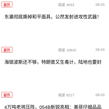
08-03
最热
阅读
4033
东瀛彻底撕掉和平面具，公然发射进攻性武器！
08-03
最热
阅读
10810
海锁波斯还不够，特朗普又生毒计，陆地也要封
08-03
最热
阅读
8217
4万吨老将压阵，054B新锐亮相：美菲仔细品品