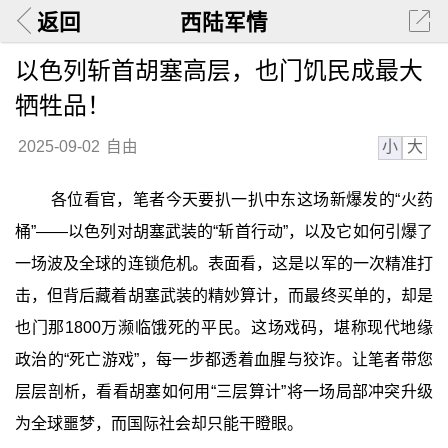
返回
西陆军情
以色列斩首胡塞高层，也门饥民成最大
牺牲品！
小
大
2025-09-02
自由
各位看官，笔者今天要扒一扒中东这场新爆发的“火药
桶”——以色列对胡塞武装的“斩首行动”，以及它如何引爆了
一场波及全球的连锁危机。表面看，这是以军的一次精准打
击，但背后藏着胡塞武装的精妙算计，而最终买单的，却是
也门那1800万濒临饿死的平民。这场戏码，堪称现代地缘
政治的“死亡游戏”，每一步都透着血腥与狡诈。让笔者带您
层层剖析，看看胡塞如何用“三层算计”将一场局部冲突升级
为全球噩梦，而国际社会却只能干瞪眼。