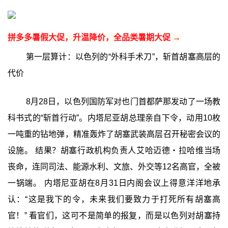
拼多多暑假大促，升温降价，全品类暑期大促 →
第一层算计：以色列的“外科手术刀”，斩首胡塞高层的
代价
8月28日，以色列国防军对也门首都萨那发动了一场教
科书式的“斩首行动”。内塔尼亚胡总理亲自下令，动用10枚
一吨重的钻地弹，精准轰炸了胡塞武装高层召开秘密会议的
设施。 结果？胡塞行政机构负责人艾哈迈德・拉哈维当场
丧命，连同司法、能源水利、文旅、外交等12名高官，全被
一锅端。 内塔尼亚胡在8月31日内阁会议上得意洋洋地承
认：“这是我下的令，未来我们要致力于打死所有胡塞高
官！” 看官们，这可不是简单的报复，而是以色列对胡塞持