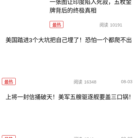
一张图让印度陷入死寂，五枚金
牌背后的终极真相
最热
阅读
10191
美国踏进3个大坑把自己埋了！恐怕一个都爬不出
08-03
最热
阅读
16348
上将一封信捅破天！美军五艘驱逐舰要盖三口锅！