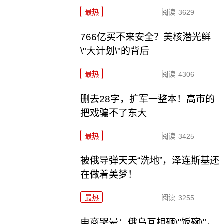
最热
阅读
3629
766亿买不来安全？美核潜光鲜
\"大计划\"的背后
最热
阅读
4306
删去28字，扩军一整本！高市的
把戏骗不了东大
最热
阅读
3425
被俄导弹天天“洗地”，泽连斯基还
在做着美梦！
最热
阅读
3255
电商哭晕：俄乌互相砸\"饭碗\"，