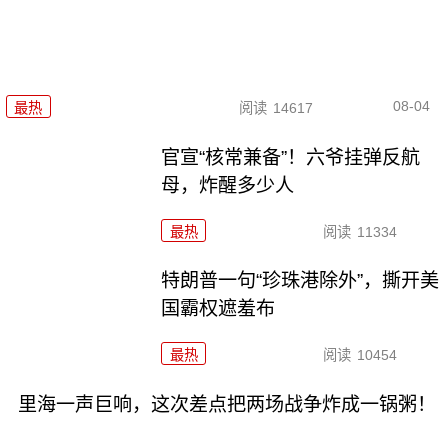
08-04
最热
阅读
14617
官宣“核常兼备”！六爷挂弹反航
母，炸醒多少人
最热
阅读
11334
特朗普一句“珍珠港除外”，撕开美
国霸权遮羞布
最热
阅读
10454
里海一声巨响，这次差点把两场战争炸成一锅粥！