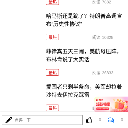
最热
阅读
7682
哈马斯还是跪了？特朗普高调宣
布“历史性协议”
最热
阅读
10328
菲律宾五天三闹，美航母压阵，
布林肯说了大实话
最热
阅读
26833
爱国者只剩半条命，美军却拉着
沙特去伊拉克踩雷
最热
阅读
11841
0
0
点评一下
歼-36五架原型机轮番上天，美F-