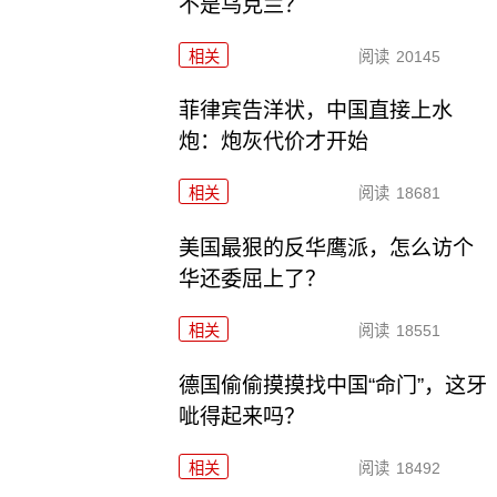
不是乌克兰？
相关
阅读
20145
菲律宾告洋状，中国直接上水
炮：炮灰代价才开始
相关
阅读
18681
美国最狠的反华鹰派，怎么访个
华还委屈上了？
相关
阅读
18551
德国偷偷摸摸找中国“命门”，这牙
呲得起来吗？
相关
阅读
18492