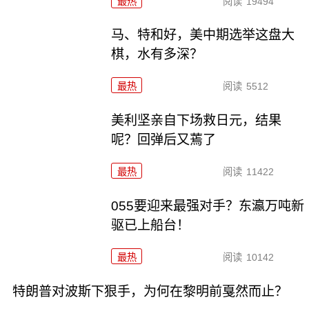
最热
阅读
19494
马、特和好，美中期选举这盘大
棋，水有多深？
最热
阅读
5512
美利坚亲自下场救日元，结果
呢？回弹后又蔫了
最热
阅读
11422
055要迎来最强对手？东瀛万吨新
驱已上船台！
最热
阅读
10142
特朗普对波斯下狠手，为何在黎明前戛然而止？