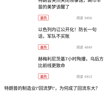
特朗普突然关闭领事馆，高市早
苗的美梦该醒了
最热
阅读
9456
以色列内讧公开化！防长一句
话，军队不买账
最热
阅读
4849
赫梅利尼茨基7小时殉爆，乌后方
比前线更致命
最热
阅读
6913
特朗普的制造业\"回流梦\"，为何成了回流东大？