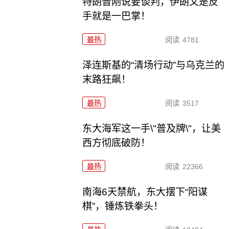
特朗普刚说要谈判，伊朗又是反
手就是一巴掌！
最热
阅读
4781
泽连斯基的“清场行动”与乌克兰的
末路狂飙！
最热
阅读
3517
东大海军这一手\"普及牌\"，让美
西方彻底破防！
最热
阅读
22366
南海6天禁航，东大摆下“阳谋
棋”，锤炼铁拳头！