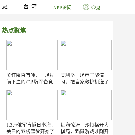
历史
台湾
APP访问
登录
热点聚焦
美狂囤百万吨：一场提
美利坚一场电子战演
前下注的\"铜牌军备竞
习，把自家救护机送了
赛\"
命！
1.3万俄军直插日本海，
红海惊涛！沙特摆开大
美日的双线噩梦开始了
棋局，猫鼠游戏才刚开