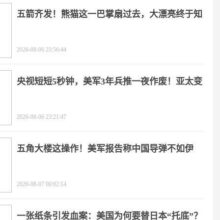
五箭齐发！熊猫这一巴掌扇过去，大漂亮终于知
疼
2026-08-06 23:56:44
央视短短5秒钟，美军3年兵推一夜作废！亚太变
天
2026-08-06 23:21:47
五角大楼这操作！美军报告称中国导弹不如伊
朗？
2026-08-07 00:02:14
一张纸条引发血案：美国为何要替日本“托底”？