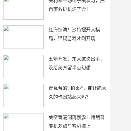
美利坚一场电子战演习，把
自家救护机送了命！
红海惊涛！沙特摆开大棋
局，猫鼠游戏才刚开场
五箭齐发：东大这次出手，
没给美方留半点幻想
青瓦台的\"拍桌\"，能让跪太
久的韩国站起来吗？
美空管漏洞再暴露！特朗普
专机差点与客机撞上