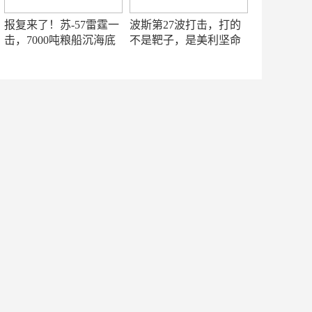
报复来了！苏-57雷霆一
波斯第27波打击，打的
击，7000吨粮船沉海底
不是靶子，是美利坚命
门