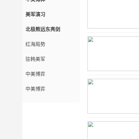
美军演习
北极熊远东亮剑
红海局势
驻韩美军
中美博弈
中美博弈