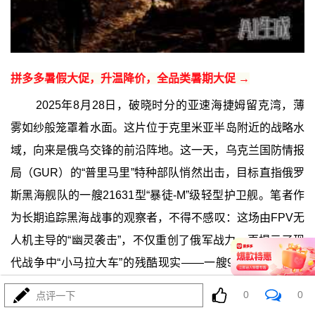
拼多多暑假大促，升温降价，全品类暑期大促 →
2025年8月28日，破晓时分的亚速海捷姆留克湾，薄
雾如纱般笼罩着水面。这片位于克里米亚半岛附近的战略水
域，向来是俄乌交锋的前沿阵地。这一天，乌克兰国防情报
局（GUR）的“普里马里”特种部队悄然出击，目标直指俄罗
斯黑海舰队的一艘21631型“暴徒-M”级轻型护卫舰。笔者作
为长期追踪黑海战事的观察者，不得不感叹：这场由FPV无
人机主导的“幽灵袭击”，不仅重创了俄军战力，更揭示了现
代战争中“小马拉大车”的残酷现实——一艘900余吨的轻型
舰艇，竟能携带“口径-NK”巡航导弹威胁上千公里外的目
0
0
点评一下
标，却最终败在几架改装自民用无人机的“自杀式猎手”手