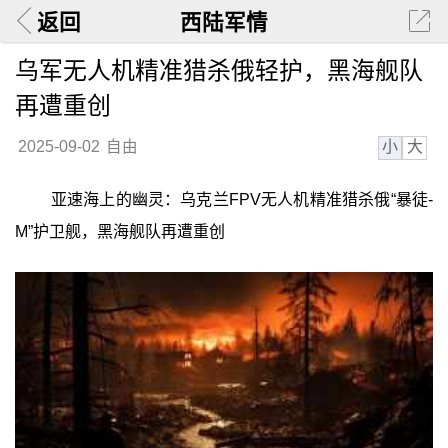
返回
西陆军情
乌军无人机精准猎杀俄轻护，黑海舰队
再遭重创
小
大
2025-09-02
自由
亚速海上的幽灵：乌克兰FPV无人机精准猎杀俄“暴徒-
M”护卫舰，黑海舰队再遭重创