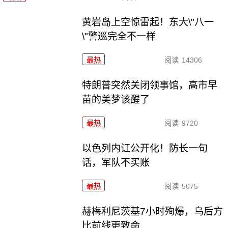
黄岩岛上空惊雷起！东大\"八一
\"警巡完全不一样
最热
阅读
14306
特朗普突然关闭领事馆，高市早
苗的美梦该醒了
最热
阅读
9720
以色列内讧公开化！防长一句
话，军队不买账
最热
阅读
5075
赫梅利尼茨基7小时殉爆，乌后方
比前线更致命