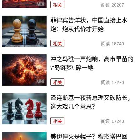
相关
阅读
20207
菲律宾告洋状，中国直接上水
炮：炮灰代价才开始
相关
阅读
18740
冲之鸟礁一声炮响，高市早苗的
\"岛链梦\"碎一地
相关
阅读
17270
泽连斯基一夜斩总理又砍防长，
这大戏几个意思？
相关
阅读
17243
美伊停火是幌子？穆杰塔巴回