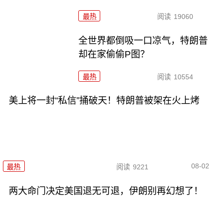
最热
阅读
19060
全世界都倒吸一口凉气，特朗普
却在家偷偷P图？
最热
阅读
10554
美上将一封“私信”捅破天！特朗普被架在火上烤
08-02
最热
阅读
9221
两大命门决定美国退无可退，伊朗别再幻想了！