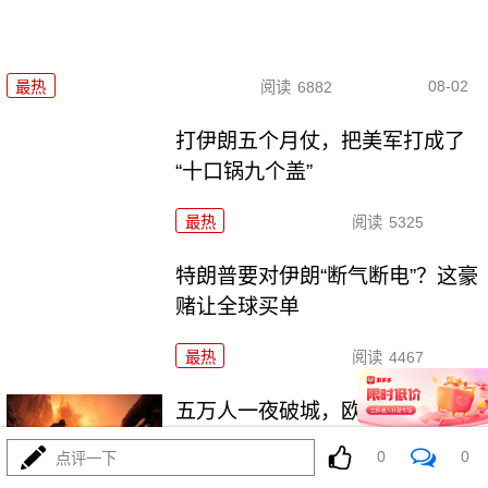
08-02
最热
阅读
6882
打伊朗五个月仗，把美军打成了
“十口锅九个盖”
最热
阅读
5325
特朗普要对伊朗“断气断电”？这豪
赌让全球买单
最热
阅读
4467
五万人一夜破城，欧盟真怕了！
特朗普拿美国说事
0
0
点评一下