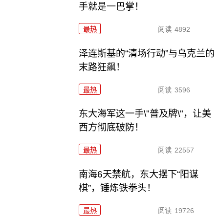
手就是一巴掌！
最热
阅读
4892
泽连斯基的“清场行动”与乌克兰的
末路狂飙！
最热
阅读
3596
东大海军这一手\"普及牌\"，让美
西方彻底破防！
最热
阅读
22557
南海6天禁航，东大摆下“阳谋
棋”，锤炼铁拳头！
最热
阅读
19726