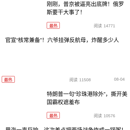
刚刚，普京被逼亮出底牌！俄罗
斯要干大事了！
最热
阅读
14771
官宣“核常兼备”！六爷挂弹反航母，炸醒多少人
08-04
最热
阅读
11508
特朗普一句“珍珠港除外”，撕开美
国霸权遮羞布
最热
阅读
10576