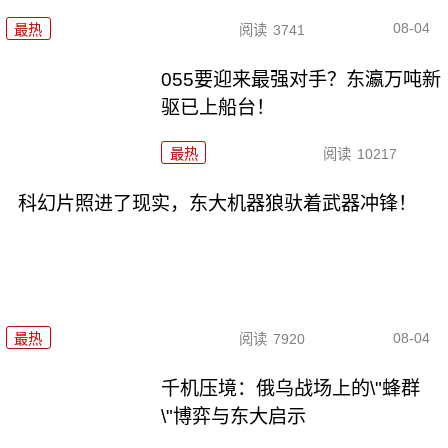
08-04
最热
阅读
3741
055要迎来最强对手？东瀛万吨新
驱已上船台！
最热
阅读
10217
科幻片照进了现实，东大机器狼驮着武器冲锋！
08-04
最热
阅读
7920
千机压境：俄乌战场上的\"蜂群
\"博弈与东大启示