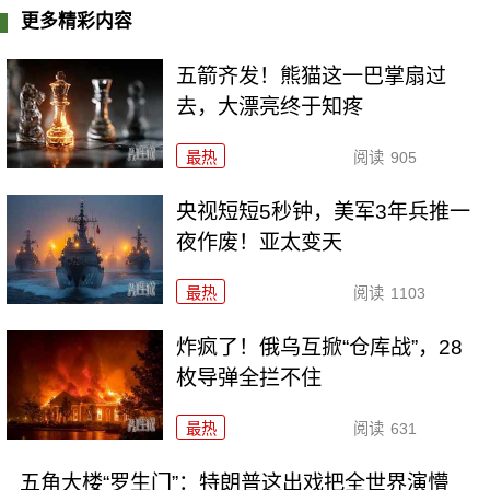
更多精彩内容
五箭齐发！熊猫这一巴掌扇过
去，大漂亮终于知疼
最热
阅读
905
央视短短5秒钟，美军3年兵推一
夜作废！亚太变天
最热
阅读
1103
炸疯了！俄乌互掀“仓库战”，28
枚导弹全拦不住
最热
阅读
631
五角大楼“罗生门”：特朗普这出戏把全世界演懵