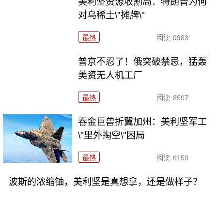
美利坚资源收割局：特朗普为何
对乌稀土\"摊牌\"
最热
阅读
9983
普京不忍了！俄突破禁忌，猛轰
美资无人机工厂
最热
阅读
8507
吞金巨兽折翼加州：美利坚军工
\"里外掏空\"困局
最热
阅读
6150
波斯的浓缩铀，美利坚是真想拿，还是做样子？