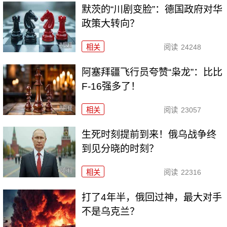
默茨的“川剧变脸”：德国政府对华
政策大转向？
相关
阅读
24248
阿塞拜疆飞行员夸赞“枭龙”：比比
F-16强多了！
相关
阅读
23057
生死时刻提前到来！俄乌战争终
到见分晓的时刻？
相关
阅读
22316
打了4年半，俄回过神，最大对手
不是乌克兰？