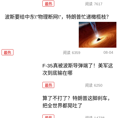
最热
阅读
7617
波斯要给中东\"物理断网\"，特朗普忙递橄榄枝？
08-04
最热
阅读
6359
F-35真被波斯导弹端了！美军这
次到底输在哪
最热
阅读
6250
算了不打了？特朗普这脚刹车，
把全世界都晃吐了