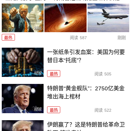
最热
阅读
587
刚刚
一张纸条引发血案：美国为何要
替日本“托底”？
最热
阅读
505
特朗普“黄金舰队”：2750亿美金
堆出海上棺材
最热
阅读
522
伊朗赢了？这是特朗普给革命卫