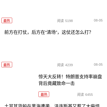
08-05
最热
阅读
5198
前方在打仗，后方在“清场”，这仗还怎么打？
08-05
最热
阅读
4239
惊天大反转！特朗普支持率崩盘
背后竟藏致命一击
最热
阅读
6455
土耳其货船在黑海遭袭，泽连斯基又惹了大麻烦