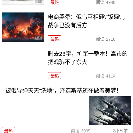
最热
阅读
4948
电商哭晕：俄乌互相砸\"饭碗\"，
战争已没有后方
最热
阅读
2718
删去28字，扩军一整本！高市的
把戏骗不了东大
最热
阅读
4114
被俄导弹天天“洗地”，泽连斯基还在做着美梦！
最热
阅读
3995
2小时前