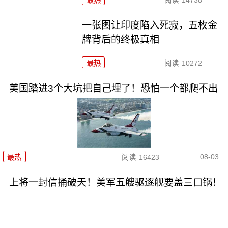
最热
阅读
14738
一张图让印度陷入死寂，五枚金
牌背后的终极真相
最热
阅读
10272
美国踏进3个大坑把自己埋了！恐怕一个都爬不出
08-03
最热
阅读
16423
上将一封信捅破天！美军五艘驱逐舰要盖三口锅！