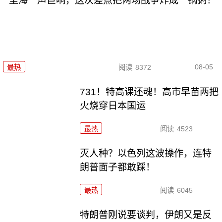
里海一声巨响，这次差点把两场战争炸成一锅粥！
08-05
最热
阅读
8372
731！特高课还魂！高市早苗两把
火烧穿日本国运
最热
阅读
4523
灭人种？以色列这波操作，连特
朗普面子都敢踩！
最热
阅读
6045
特朗普刚说要谈判，伊朗又是反