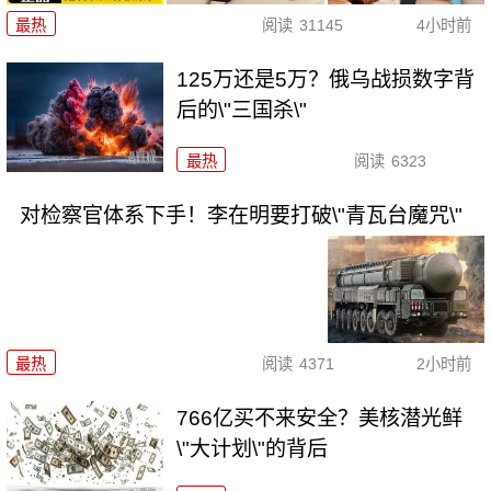
最热
阅读
31145
4小时前
125万还是5万？俄乌战损数字背
后的\"三国杀\"
最热
阅读
6323
对检察官体系下手！李在明要打破\"青瓦台魔咒\"
最热
阅读
4371
2小时前
766亿买不来安全？美核潜光鲜
\"大计划\"的背后