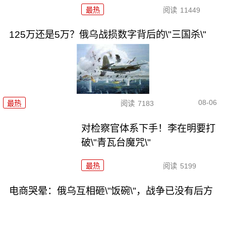
最热
阅读
11449
125万还是5万？俄乌战损数字背后的\"三国杀\"
08-06
最热
阅读
7183
对检察官体系下手！李在明要打
破\"青瓦台魔咒\"
最热
阅读
5199
电商哭晕：俄乌互相砸\"饭碗\"，战争已没有后方