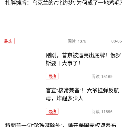
扎胖摊牌：乌克兰的\"北约梦\"为何成了一地鸡毛？
08-05
最热
阅读
4078
刚刚，普京被逼亮出底牌！俄罗
斯要干大事了！
最热
阅读
15169
官宣“核常兼备”！六爷挂弹反航
母，炸醒多少人
最热
阅读
11896
特朗普一句“珍珠港除外”，撕开美国霸权遮羞布