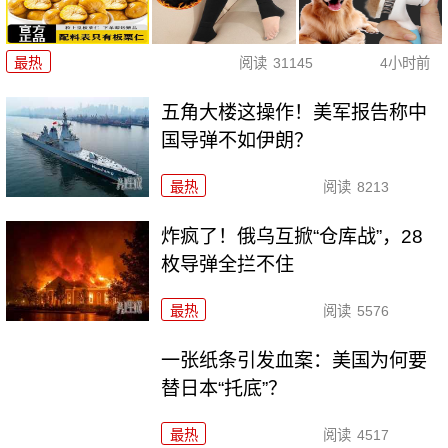
最热
阅读
31145
4小时前
五角大楼这操作！美军报告称中
国导弹不如伊朗？
最热
阅读
8213
炸疯了！俄乌互掀“仓库战”，28
枚导弹全拦不住
最热
阅读
5576
一张纸条引发血案：美国为何要
替日本“托底”？
最热
阅读
4517