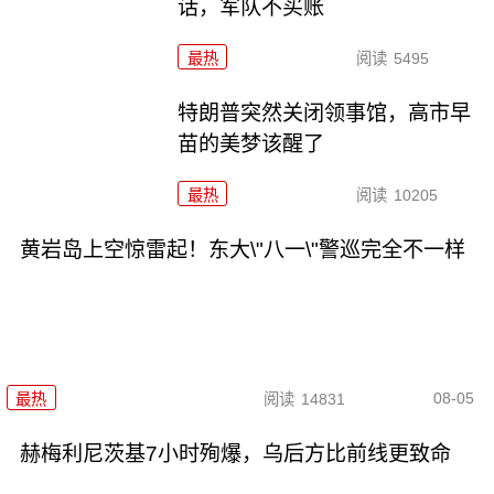
话，军队不买账
最热
阅读
5495
特朗普突然关闭领事馆，高市早
苗的美梦该醒了
最热
阅读
10205
黄岩岛上空惊雷起！东大\"八一\"警巡完全不一样
08-05
最热
阅读
14831
赫梅利尼茨基7小时殉爆，乌后方比前线更致命