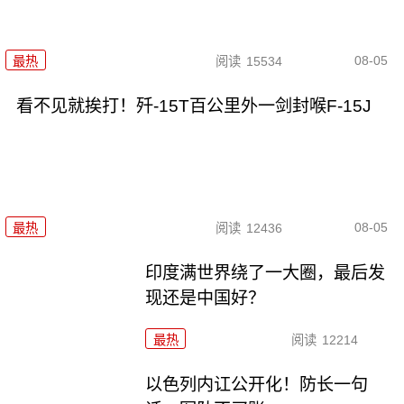
08-05
最热
阅读
15534
看不见就挨打！歼-15T百公里外一剑封喉F-15J
08-05
最热
阅读
12436
印度满世界绕了一大圈，最后发
现还是中国好？
最热
阅读
12214
以色列内讧公开化！防长一句