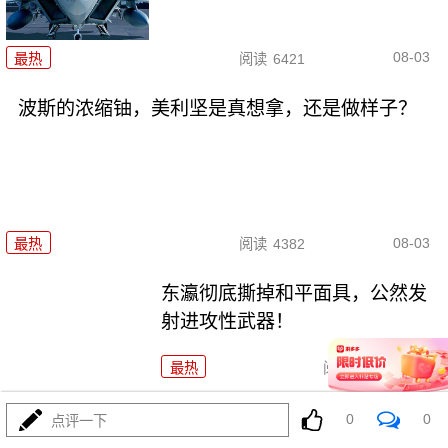
08-03
最热
阅读
6421
波斯的浓缩铀，美利坚是真想拿，还是做样子？
08-03
最热
阅读
4382
东瀛彻底撕掉和平面具，公然发
射进攻性武器！
最热
阅读
11183
海锁波斯还不够，特朗普又生毒
0
0
点评一下
计，陆地也要封