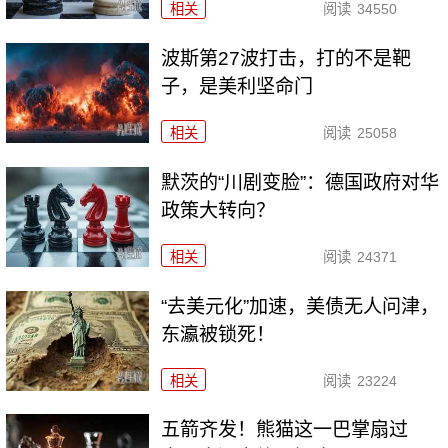
相关
阅读
34550
波斯第27波打击，打的不是靶
子，是美利坚命门
相关
阅读
25058
默茨的“川剧变脸”：德国政府对华
政策大转向？
相关
阅读
24371
“去美元化”加速，美债无人问津，
东瀛被锁死！
相关
阅读
23224
五箭齐发！熊猫这一巴掌扇过