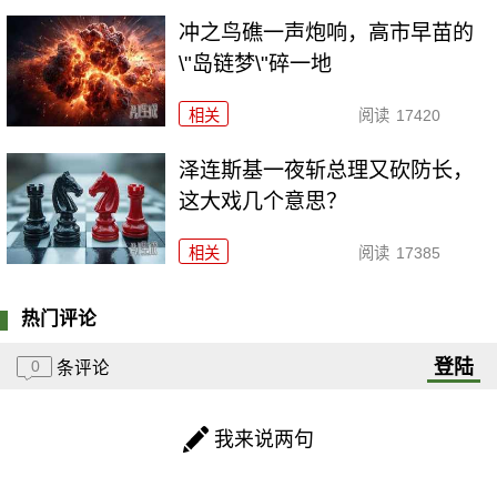
冲之鸟礁一声炮响，高市早苗的
\"岛链梦\"碎一地
相关
阅读
17420
泽连斯基一夜斩总理又砍防长，
这大戏几个意思？
相关
阅读
17385
热门评论
登陆
0
条评论
我来说两句