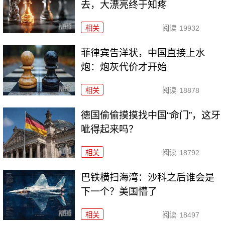
去，大漂亮终于知疼
相关
阅读
19932
菲律宾告洋状，中国直接上水
炮：炮灰代价才开始
相关
阅读
18878
德国偷偷摸摸找中国“命门”，这牙
呲得起来吗？
相关
阅读
18792
巴铁横扫海湾：沙科之后谁会是
下一个？美国懵了
相关
阅读
18497