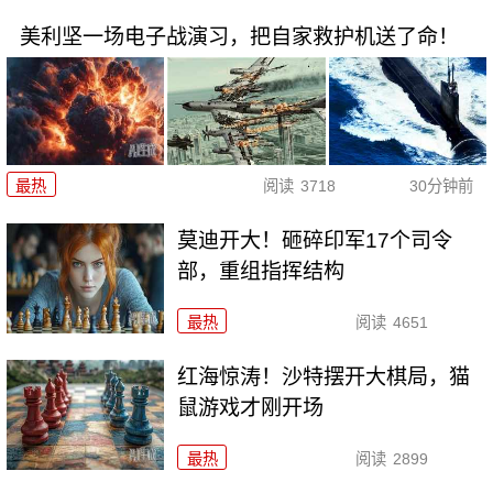
美利坚一场电子战演习，把自家救护机送了命！
最热
阅读
3718
30分钟前
莫迪开大！砸碎印军17个司令
部，重组指挥结构
最热
阅读
4651
红海惊涛！沙特摆开大棋局，猫
鼠游戏才刚开场
最热
阅读
2899