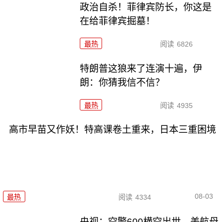
政治自杀！菲律宾防长，你这是
在给菲律宾掘墓！
最热
阅读
6826
特朗普这狼来了连演十遍，伊
朗：你猜我信不信？
最热
阅读
4935
高市早苗又作妖！特高课卷土重来，日本三重困境
08-03
最热
阅读
4334
央视：空警600横空出世，美航母