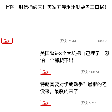
上将一封信捅破天！美军五艘驱逐舰要盖三口锅！
08-03
最热
阅读
7144
美国踏进3个大坑把自己埋了！恐
怕一个都爬不出
最热
阅读
16874
特朗普要对伊朗动手？最狠的还
没来，最骚的来了
最热
阅读
5711