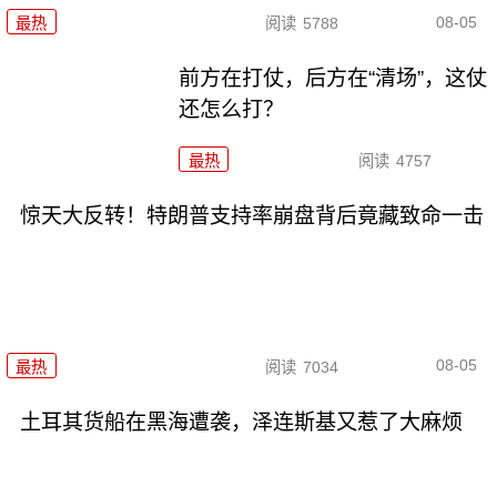
08-05
最热
阅读
5788
前方在打仗，后方在“清场”，这仗
还怎么打？
最热
阅读
4757
惊天大反转！特朗普支持率崩盘背后竟藏致命一击
08-05
最热
阅读
7034
土耳其货船在黑海遭袭，泽连斯基又惹了大麻烦