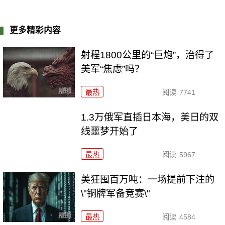
更多精彩内容
射程1800公里的“巨炮”，治得了
美军“焦虑”吗？
最热
阅读
7741
1.3万俄军直插日本海，美日的双
线噩梦开始了
最热
阅读
5967
美狂囤百万吨：一场提前下注的
\"铜牌军备竞赛\"
最热
阅读
4584