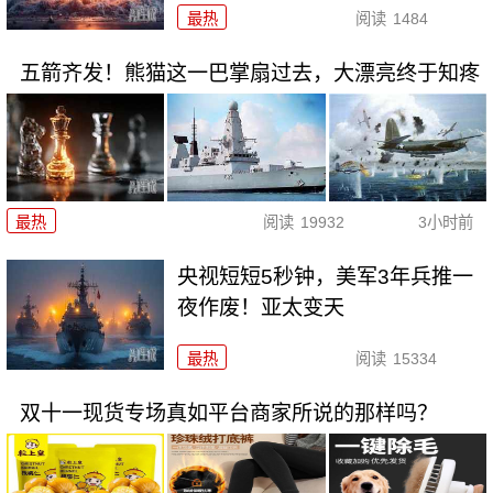
最热
阅读
1484
五箭齐发！熊猫这一巴掌扇过去，大漂亮终于知疼
最热
阅读
19932
3小时前
央视短短5秒钟，美军3年兵推一
夜作废！亚太变天
最热
阅读
15334
双十一现货专场真如平台商家所说的那样吗？