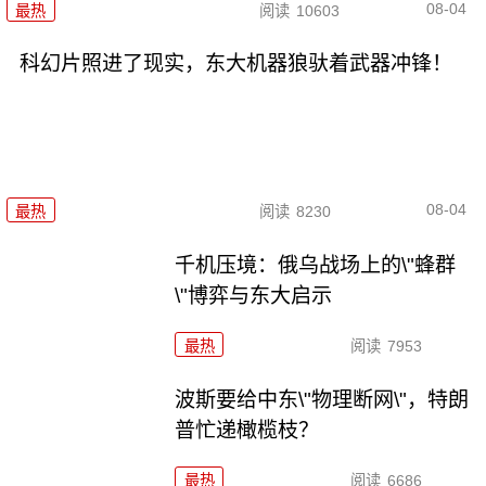
08-04
最热
阅读
10603
科幻片照进了现实，东大机器狼驮着武器冲锋！
08-04
最热
阅读
8230
千机压境：俄乌战场上的\"蜂群
\"博弈与东大启示
最热
阅读
7953
波斯要给中东\"物理断网\"，特朗
普忙递橄榄枝？
最热
阅读
6686