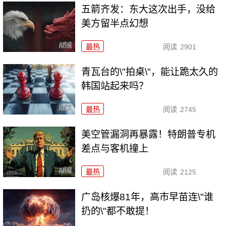
五箭齐发：东大这次出手，没给
美方留半点幻想
最热
阅读
2901
青瓦台的\"拍桌\"，能让跪太久的
韩国站起来吗？
最热
阅读
2745
美空管漏洞再暴露！特朗普专机
差点与客机撞上
最热
阅读
2125
广岛核爆81年，高市早苗连\"谁
扔的\"都不敢提！