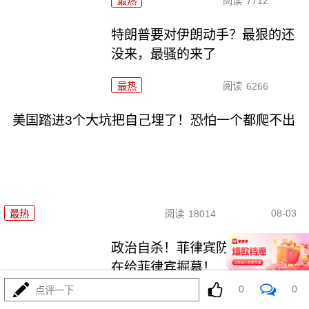
最热
阅读
7712
特朗普要对伊朗动手？最狠的还
没来，最骚的来了
最热
阅读
6266
美国踏进3个大坑把自己埋了！恐怕一个都爬不出
08-03
最热
阅读
18014
政治自杀！菲律宾防长，你这是
在给菲律宾掘墓！
0
0
点评一下
最热
阅读
7240