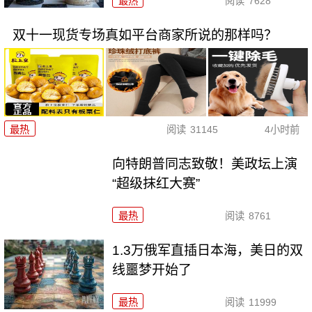
最热
阅读
7628
双十一现货专场真如平台商家所说的那样吗？
最热
阅读
31145
4小时前
向特朗普同志致敬！美政坛上演
“超级抹红大赛”
最热
阅读
8761
1.3万俄军直插日本海，美日的双
线噩梦开始了
最热
阅读
11999