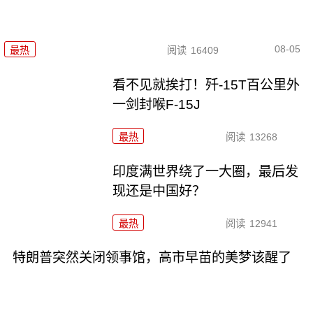
08-05
最热
阅读
16409
看不见就挨打！歼-15T百公里外
一剑封喉F-15J
最热
阅读
13268
印度满世界绕了一大圈，最后发
现还是中国好？
最热
阅读
12941
特朗普突然关闭领事馆，高市早苗的美梦该醒了