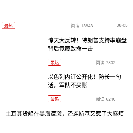
08-05
最热
阅读
13843
惊天大反转！特朗普支持率崩盘
背后竟藏致命一击
最热
阅读
7802
以色列内讧公开化！防长一句
话，军队不买账
最热
阅读
6240
土耳其货船在黑海遭袭，泽连斯基又惹了大麻烦