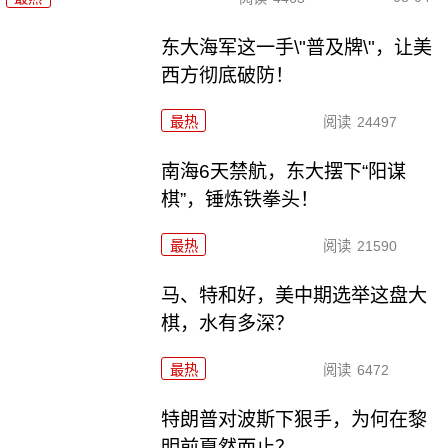
东大海军这一手\"普及牌\"，让美
西方彻底破防！
最热
阅读
24497
南海6天禁航，东大摆下“阳谋
棋”，锤炼铁拳头！
最热
阅读
21590
马、特和好，美中期选举这盘大
棋，水有多深？
最热
阅读
6472
特朗普对波斯下狠手，为何在黎
明前戛然而止？