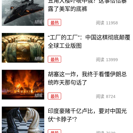
五角大楼吓唬中俄？这事恰恰暴
露了美军的底裤
最热
阅读
11958
“工厂的工厂”：中国这棋彻底颠覆
全球工业版图
最热
阅读
13999
胡塞这一炸，我终于看懂伊朗总
统昨天那句话了
最热
阅读
8724
印度豪赌千亿卢比，要对中国光
伏“卡脖子”？