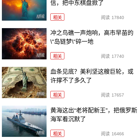
信，把中东棋盘掀了
相关
阅读
17840
冲之鸟礁一声炮响，高市早苗的
\"岛链梦\"碎一地
相关
阅读
17740
血条见底？美利坚这艘巨轮，或
许撑不了多久了
相关
阅读
17657
黄海这出“老将配新王”，把俄罗斯
海军看沉默了
相关
阅读
16466