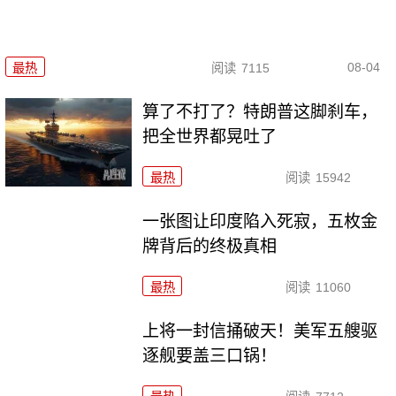
08-04
最热
阅读
7115
算了不打了？特朗普这脚刹车，
把全世界都晃吐了
最热
阅读
15942
一张图让印度陷入死寂，五枚金
牌背后的终极真相
最热
阅读
11060
上将一封信捅破天！美军五艘驱
逐舰要盖三口锅！