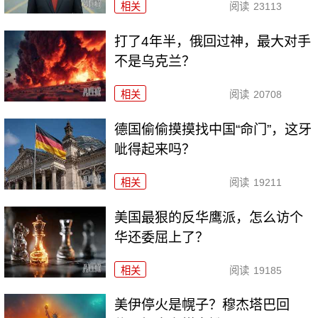
相关
阅读
23113
打了4年半，俄回过神，最大对手
不是乌克兰？
相关
阅读
20708
德国偷偷摸摸找中国“命门”，这牙
呲得起来吗？
相关
阅读
19211
美国最狠的反华鹰派，怎么访个
华还委屈上了？
相关
阅读
19185
美伊停火是幌子？穆杰塔巴回