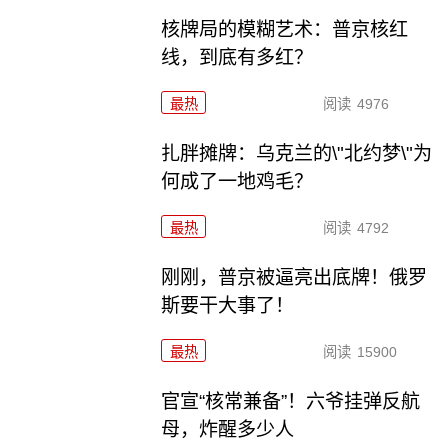
核牌局的模糊艺术：普京核红
线，到底有多红？
最热
阅读
4976
扎胖摊牌：乌克兰的\"北约梦\"为
何成了一地鸡毛？
最热
阅读
4792
刚刚，普京被逼亮出底牌！俄罗
斯要干大事了！
最热
阅读
15900
官宣“核常兼备”！六爷挂弹反航
母，炸醒多少人