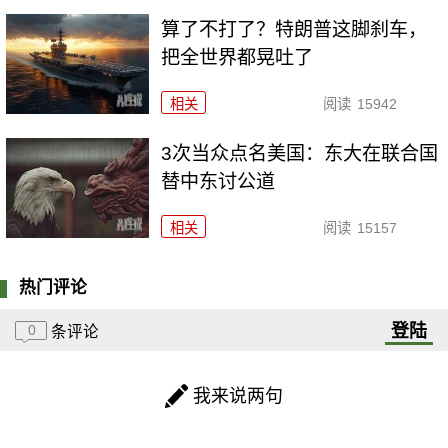
算了不打了？特朗普这脚刹车，
把全世界都晃吐了
相关
阅读
15942
3次当众点名美国：东大在联合国
替中东讨公道
相关
阅读
15157
热门评论
登陆
0
条评论
我来说两句