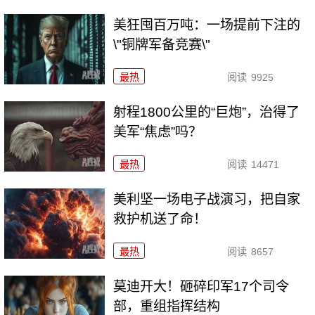
美狂囤百万吨：一场提前下注的
\"铜牌军备竞赛\"
最热
阅读
9925
射程1800公里的“巨炮”，治得了
美军“焦虑”吗？
最热
阅读
14471
美利坚一场电子战演习，把自家
救护机送了命！
最热
阅读
8657
莫迪开大！砸碎印军17个司令
部，重组指挥结构