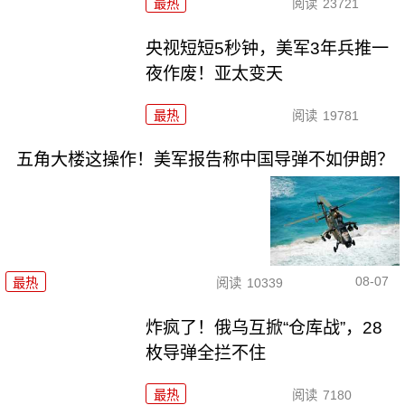
最热
阅读
23721
央视短短5秒钟，美军3年兵推一
夜作废！亚太变天
最热
阅读
19781
五角大楼这操作！美军报告称中国导弹不如伊朗？
08-07
最热
阅读
10339
炸疯了！俄乌互掀“仓库战”，28
枚导弹全拦不住
最热
阅读
7180