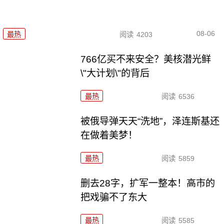
08-06
最热
阅读
4203
766亿买不来安全？美核潜光鲜
\"大计划\"的背后
最热
阅读
6536
被俄导弹天天“洗地”，泽连斯基还
在做着美梦！
最热
阅读
5859
删去28字，扩军一整本！高市的
把戏骗不了东大
最热
阅读
5585