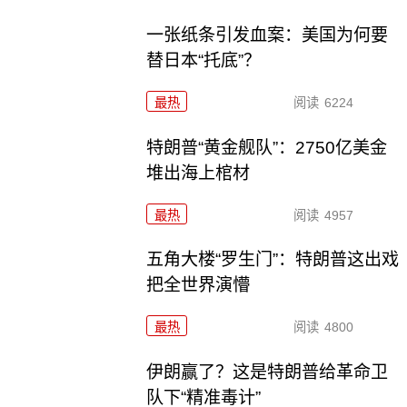
一张纸条引发血案：美国为何要
替日本“托底”？
最热
阅读
6224
特朗普“黄金舰队”：2750亿美金
堆出海上棺材
最热
阅读
4957
五角大楼“罗生门”：特朗普这出戏
把全世界演懵
最热
阅读
4800
伊朗赢了？这是特朗普给革命卫
队下“精准毒计”