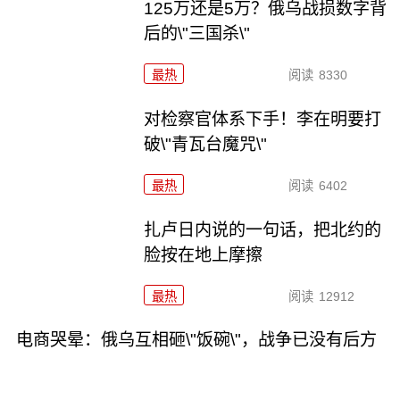
125万还是5万？俄乌战损数字背
后的\"三国杀\"
最热
阅读
8330
对检察官体系下手！李在明要打
破\"青瓦台魔咒\"
最热
阅读
6402
扎卢日内说的一句话，把北约的
脸按在地上摩擦
最热
阅读
12912
电商哭晕：俄乌互相砸\"饭碗\"，战争已没有后方