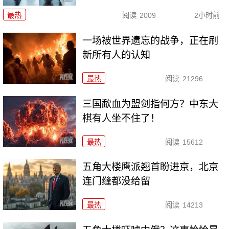
最热
阅读
2009
2小时前
一场被世界遗忘的战争，正在刷
新所有人的认知
最热
阅读
21296
三国歃血为盟剑指何方？中东大
棋有人坐不住了！
最热
阅读
15612
五角大楼鹰派翘首盼进京，北京
连门缝都没给留
最热
阅读
14213