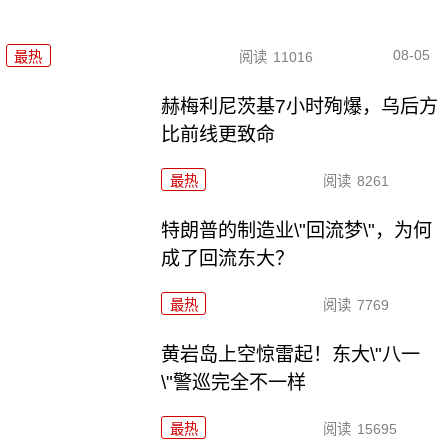
08-05
最热
阅读
11016
赫梅利尼茨基7小时殉爆，乌后方
比前线更致命
最热
阅读
8261
特朗普的制造业\"回流梦\"，为何
成了回流东大？
最热
阅读
7769
黄岩岛上空惊雷起！东大\"八一
\"警巡完全不一样
最热
阅读
15695