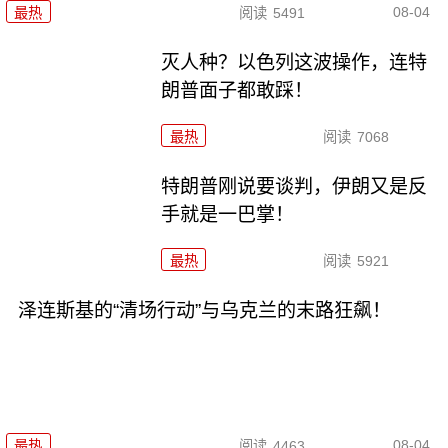
08-04
最热
阅读
5491
灭人种？以色列这波操作，连特
朗普面子都敢踩！
最热
阅读
7068
特朗普刚说要谈判，伊朗又是反
手就是一巴掌！
最热
阅读
5921
泽连斯基的“清场行动”与乌克兰的末路狂飙！
08-04
最热
阅读
4463