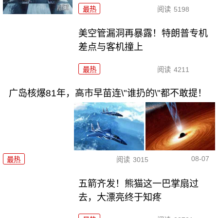
最热
阅读
5198
美空管漏洞再暴露！特朗普专机
差点与客机撞上
最热
阅读
4211
广岛核爆81年，高市早苗连\"谁扔的\"都不敢提！
08-07
最热
阅读
3015
五箭齐发！熊猫这一巴掌扇过
去，大漂亮终于知疼