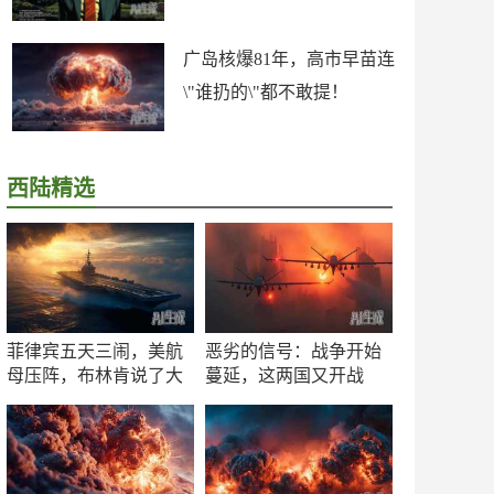
广岛核爆81年，高市早苗连
\"谁扔的\"都不敢提！
西陆精选
菲律宾五天三闹，美航
恶劣的信号：战争开始
母压阵，布林肯说了大
蔓延，这两国又开战
实话
了！