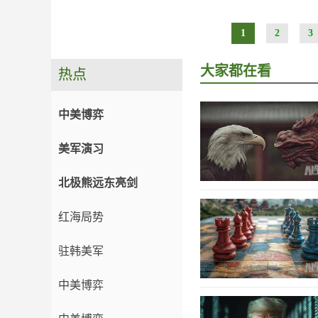
1
2
3
大家都在看
热点
中美博弈
美军演习
北极熊远东亮剑
红海局势
驻韩美军
中美博弈