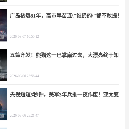
广岛核爆81年，高市早苗连\"谁扔的\"都不敢提！
2026-08-07 10:55:12
五箭齐发！熊猫这一巴掌扇过去，大漂亮终于知
疼
2026-08-06 23:56:44
央视短短5秒钟，美军3年兵推一夜作废！亚太变
天
2026-08-06 23:21:47