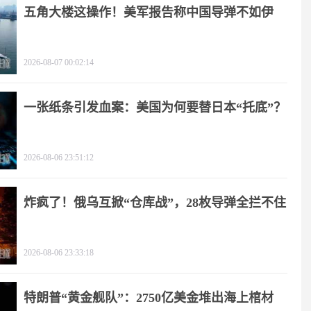
五角大楼这操作！美军报告称中国导弹不如伊
朗？
2026-08-07 00:02:14
一张纸条引发血案：美国为何要替日本“托底”？
2026-08-06 23:51:12
炸疯了！俄乌互掀“仓库战”，28枚导弹全拦不住
2026-08-06 23:33:18
特朗普“黄金舰队”：2750亿美金堆出海上棺材