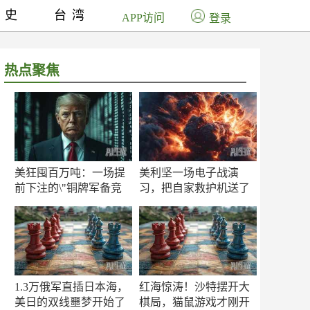
历史
台湾
APP访问
登录
热点聚焦
美狂囤百万吨：一场提
美利坚一场电子战演
前下注的\"铜牌军备竞
习，把自家救护机送了
赛\"
命！
1.3万俄军直插日本海，
红海惊涛！沙特摆开大
美日的双线噩梦开始了
棋局，猫鼠游戏才刚开