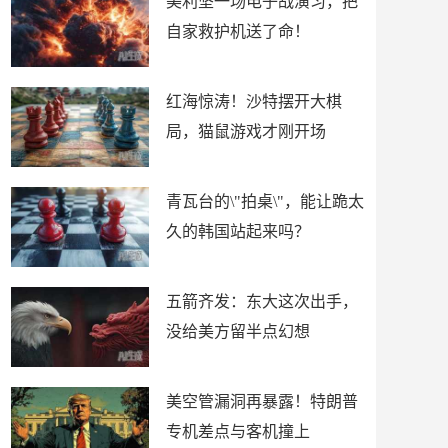
美利坚一场电子战演习，把
自家救护机送了命！
红海惊涛！沙特摆开大棋
局，猫鼠游戏才刚开场
青瓦台的\"拍桌\"，能让跪太
久的韩国站起来吗？
五箭齐发：东大这次出手，
没给美方留半点幻想
美空管漏洞再暴露！特朗普
专机差点与客机撞上