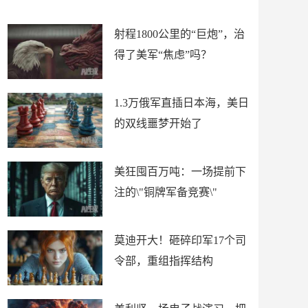
场
射程1800公里的“巨炮”，治
得了美军“焦虑”吗？
1.3万俄军直插日本海，美日
的双线噩梦开始了
美狂囤百万吨：一场提前下
注的\"铜牌军备竞赛\"
莫迪开大！砸碎印军17个司
令部，重组指挥结构