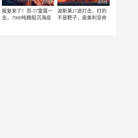
报复来了！苏-57雷霆一
波斯第27波打击，打的
击，7000吨粮船沉海底
不是靶子，是美利坚命
门