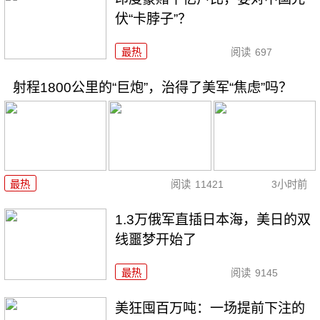
伏“卡脖子”？
最热
阅读
697
射程1800公里的“巨炮”，治得了美军“焦虑”吗？
最热
阅读
11421
3小时前
1.3万俄军直插日本海，美日的双
线噩梦开始了
最热
阅读
9145
美狂囤百万吨：一场提前下注的