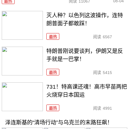
08-04
最热
阅读
11067
灭人种？以色列这波操作，连特
朗普面子都敢踩！
最热
阅读
6567
特朗普刚说要谈判，伊朗又是反
手就是一巴掌！
最热
阅读
5415
731！特高课还魂！高市早苗两把
火烧穿日本国运
最热
阅读
4991
泽连斯基的“清场行动”与乌克兰的末路狂飙！