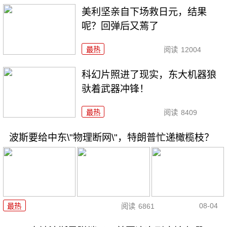
美利坚亲自下场救日元，结果
呢？回弹后又蔫了
最热
阅读
12004
科幻片照进了现实，东大机器狼
驮着武器冲锋！
最热
阅读
8409
波斯要给中东\"物理断网\"，特朗普忙递橄榄枝？
08-04
最热
阅读
6861