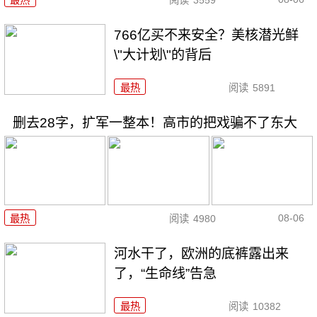
最热
阅读
3559
766亿买不来安全？美核潜光鲜
\"大计划\"的背后
最热
阅读
5891
删去28字，扩军一整本！高市的把戏骗不了东大
08-06
最热
阅读
4980
河水干了，欧洲的底裤露出来
了，“生命线”告急
最热
阅读
10382