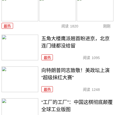
最热
阅读
1820
刚刚
五角大楼鹰派翘首盼进京，北京
连门缝都没给留
最热
阅读
1095
向特朗普同志致敬！美政坛上演
“超级抹红大赛”
最热
阅读
1248
“工厂的工厂”：中国这棋彻底颠覆
全球工业版图