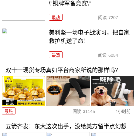
\"铜牌军备竞赛\"
最热
阅读
7207
美利坚一场电子战演习，把自家
救护机送了命！
最热
阅读
6054
双十一现货专场真如平台商家所说的那样吗？
最热
阅读
31145
4小时前
五箭齐发：东大这次出手，没给美方留半点幻想