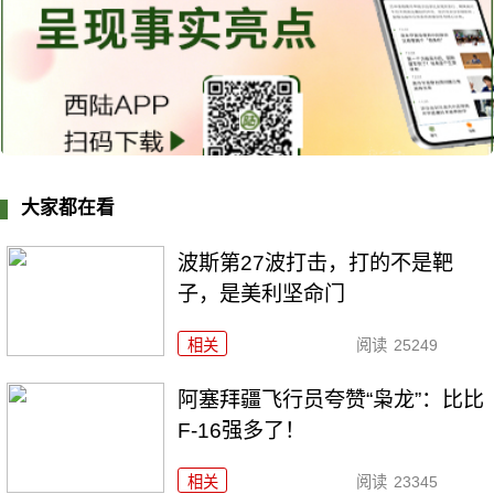
大家都在看
波斯第27波打击，打的不是靶
子，是美利坚命门
相关
阅读
25249
阿塞拜疆飞行员夸赞“枭龙”：比比
F-16强多了！
相关
阅读
23345