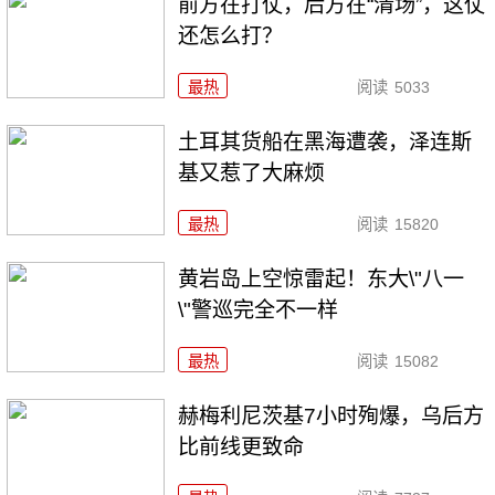
前方在打仗，后方在“清场”，这仗
还怎么打？
最热
阅读
5033
土耳其货船在黑海遭袭，泽连斯
基又惹了大麻烦
最热
阅读
15820
黄岩岛上空惊雷起！东大\"八一
\"警巡完全不一样
最热
阅读
15082
赫梅利尼茨基7小时殉爆，乌后方
比前线更致命