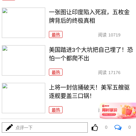
一张图让印度陷入死寂，五枚金
牌背后的终极真相
最热
阅读
10719
美国踏进3个大坑把自己埋了！恐
怕一个都爬不出
最热
阅读
17176
上将一封信捅破天！美军五艘驱
逐舰要盖三口锅！
最热
阅读
7304
特朗普要对伊朗动手？最狠的还
0
0
点评一下
没来，最骚的来了