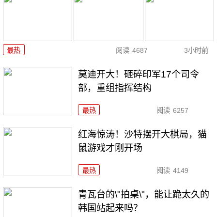
最热
阅读
4687
3小时前
莫迪开大！砸碎印军17个司令
部，重组指挥结构
最热
阅读
6257
红海惊涛！沙特摆开大棋局，猫
鼠游戏才刚开场
最热
阅读
4149
青瓦台的\"拍桌\"，能让跪太久的
韩国站起来吗？