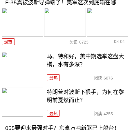
F-35真被波斯导弹端了！美军这次到底输在哪
08-04
最热
阅读
6723
马、特和好，美中期选举这盘大
棋，水有多深？
最热
阅读
6076
特朗普对波斯下狠手，为何在黎
明前戛然而止？
最热
阅读
4255
055要迎来最强对手？东瀛万吨新驱已上船台！