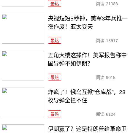
最热
阅读
21083
央视短短5秒钟，美军3年兵推一
夜作废！亚太变天
最热
阅读
16917
五角大楼这操作！美军报告称中
国导弹不如伊朗？
最热
阅读
9015
炸疯了！俄乌互掀“仓库战”，28
枚导弹全拦不住
最热
阅读
6124
伊朗赢了？这是特朗普给革命卫