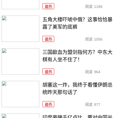
最热
阅读
1186
五角大楼吓唬中俄？这事恰恰暴
露了美军的底裤
最热
阅读
1056
三国歃血为盟剑指何方？中东大
棋有人坐不住了！
最热
阅读
964
胡塞这一炸，我终于看懂伊朗总
统昨天那句话了
最热
阅读
877
印度豪赌千亿卢比，要对中国光