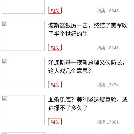
相关
阅读
18648
波斯这狠厉一击，终结了美军吹
了半个世纪的牛
相关
阅读
18141
泽连斯基一夜斩总理又砍防长，
这大戏几个意思？
相关
阅读
17474
血条见底？美利坚这艘巨轮，或
许撑不了多久了
相关
阅读
17301