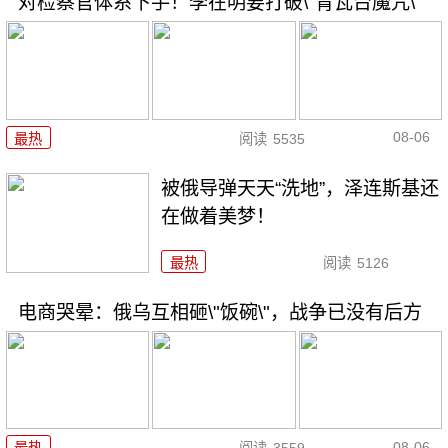
对检察官体系下手！李在明要打破\"青瓦台魔咒\"
08-06
最热
阅读
5535
被俄导弹天天“洗地”，泽连斯基还
在做着美梦！
最热
阅读
5126
电商哭晕：俄乌互相砸\"饭碗\"，战争已没有后方
08-06