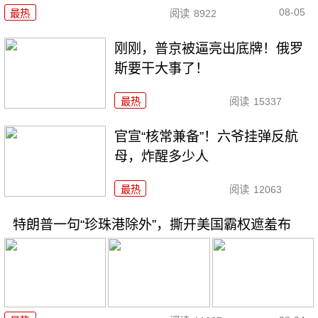
08-05
最热
阅读
8922
刚刚，普京被逼亮出底牌！俄罗
斯要干大事了！
最热
阅读
15337
官宣“核常兼备”！六爷挂弹反航
母，炸醒多少人
最热
阅读
12063
特朗普一句“珍珠港除外”，撕开美国霸权遮羞布